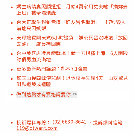
媽生病請妻照顧遭拒 月給4萬家用丈夫嗆「換妳去
上班」被全場炮轟
台大正取生報到竟遭「好友冒名取消」 17秒毀人
前途只因嫉妒
天母嬤買關東煮6小時退貨！嫌茶葉蛋沒味道「放回
去滷」 店員神回應
台中美容店凌晨變戰場！武士刀鋁棒上陣 6人圍毆
討債男血流滿地
更多最新熱門議題：熊本7.1強震
攀玉山後四峰傳悲劇！退休校長失聯4天 山友驚見
倒臥邊坡成遺體
做到這點才有資格說愛你
PR
(02)6630-8641
投訴爆料專線：
、投訴爆料信箱：
119@ctwant.com