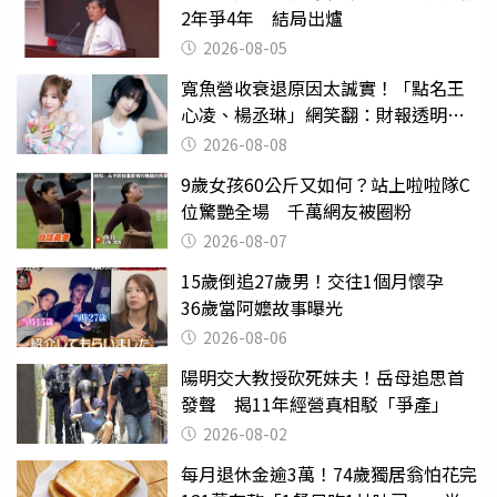
2年爭4年 結局出爐
2026-08-05
寬魚營收衰退原因太誠實！「點名王
心凌、楊丞琳」網笑翻：財報透明度
滿分
2026-08-08
9歲女孩60公斤又如何？站上啦啦隊C
位驚艷全場 千萬網友被圈粉
2026-08-07
15歲倒追27歲男！交往1個月懷孕
36歲當阿嬤故事曝光
2026-08-06
陽明交大教授砍死妹夫！岳母追思首
發聲 揭11年經營真相駁「爭產」
2026-08-02
每月退休金逾3萬！74歲獨居翁怕花完