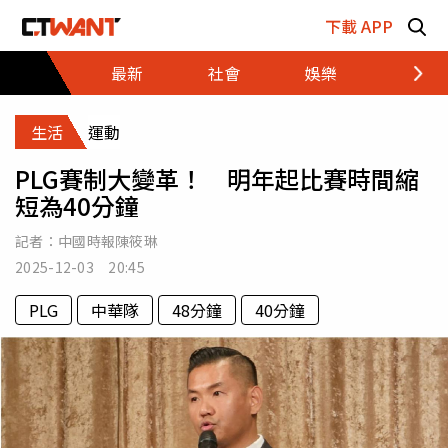
跳至主要內容區塊
下載 APP
最新
社會
娛樂
財經
生活
運動
PLG賽制大變革！ 明年起比賽時間縮
短為40分鐘
記者：
中國時報陳筱琳
2025-12-03 20:45
PLG
中華隊
48分鐘
40分鐘