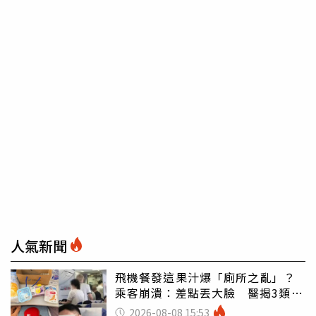
人氣新聞
飛機餐發這果汁爆「廁所之亂」？
乘客崩潰：差點丟大臉 醫揭3類人
別亂喝
2026-08-08 15:53