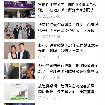
宜蘭伴手禮名店「開門5分鐘麵包秒
殺」 在地人喊：拜託大家別再去
2026-08-03
徐莉玲打破沉默談兒子身世！心碎揭
徐子翔輕生內幕：帶給我巨大哀傷
2026-08-08
彭小刀證實離婚！14年豪門婚正式畫
句點 親曝：我們還是家人
2026-08-07
她公開恐怖飛行經歷！搭機睡醒褲子
濕了 鄰座男趁熟睡猥褻還疑留體液
2026-08-05
旅遊變認親！陸男幫台灣遊客拍照
閒聊驚覺「是失聯大伯」奇蹟重逢
2026-07-18