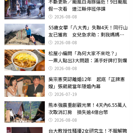
不斷更新／颱風白海豚逼近！9日颱風
假一次看 連江縣停班停課
2026-08-08
55歲女攀「八大秀」失聯4天！同行山
友已獲救 女兒急求助：剩我媽媽還
沒找到
2026-08-08
松屋小編問「為何大家不來吃？」
一票人點出3大問題：滿手好牌打到爛
2026-08-08
吳宗憲突認離婚12年 起底「正牌憲
嫂」張葳葳當年隱婚內幕
2026-07-19
熊本強震重創觀光業！4天內6.55萬人
次取消訂房 損失逾4億台幣
2026-08-08
台大教授性騷擾2女研究生！不服解聘