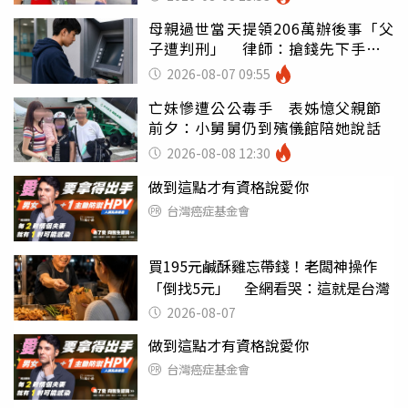
母親過世當天提領206萬辦後事「父
子遭判刑」 律師：搶錢先下手是
罪
2026-08-07 09:55
亡妹慘遭公公毒手 表姊憶父親節
前夕：小舅舅仍到殯儀館陪她說話
2026-08-08 12:30
做到這點才有資格說愛你
台灣癌症基金會
買195元鹹酥雞忘帶錢！老闆神操作
「倒找5元」 全網看哭：這就是台灣
2026-08-07
做到這點才有資格說愛你
台灣癌症基金會