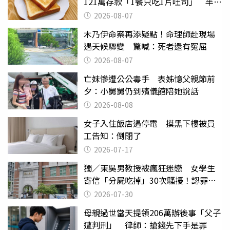
121萬存款「1餐只吃1片吐司」 半年
後暴瘦嚇壞女兒
2026-08-07
木乃伊命案再添疑點！命理師赴現場
遇天候驟變 驚喊：死者還有冤屈
2026-08-07
亡妹慘遭公公毒手 表姊憶父親節前
夕：小舅舅仍到殯儀館陪她說話
2026-08-08
女子入住飯店遇停電 摸黑下樓被員
工告知：倒閉了
2026-07-17
獨／東吳男教授被瘋狂迷戀 女學生
寄信「分屍吃掉」30次騷擾！認罪免
關
2026-07-30
母親過世當天提領206萬辦後事「父子
遭判刑」 律師：搶錢先下手是罪