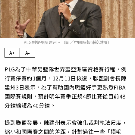
PLG副會長陳建州。（圖／中國時報陳筱琳攝）
A+
A-
PLG為了中華男籃隊世界盃亞洲區資格賽行程，例
行賽停賽約1個月，12月11日恢復，聯盟副會長陳
建州3日表示，為了幫助國內職籃好手更熟悉FIBA
國際賽規則，預計明年賽季正規4節比賽從目前48
分鐘縮短為40分鐘。
提到聯盟發展，陳建州表示會強化裁判執法尺度，
縮小和國際賽之間的差距，針對過往一些「摸毛