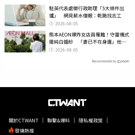
駐英代表處徵行政助理「5大條件出
爐」 網見薪水傻眼：乾脆找志工
2026-08-05
熊本AEON爆炸女店員罹難！守靈儀式
擺純白婚紗 「妻已不在身邊」他淚
喊：無法想像
2026-08-05
Recommended by
關於CTWANT
聯繫&爆料
隱私權政策
發燒熱搜