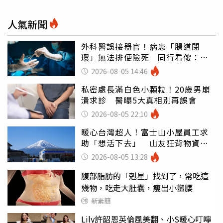
人氣新聞
外科醫誤接器官！病患「腸道閉
環」無法排便險死 同行看傻：糟
糕至極
2026-08-05 14:46
私密處長滿白色小顆粒！20歲男崩
潰求診 醫曝5大真相別再誤會
2026-08-05 22:10
暖心台灣超人！富士山小屋員工求
助「想活下去」 山友狂背物資上
山：台灣真的是寶島
2026-08-05 13:28
腹部脂肪的「剋星」找到了，常吃這
幾物，吃走大肚囊，瘦出小蠻腰
新素簡
Lily許韶恩英倫風美翻、小S暖心叮嚀