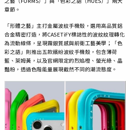
之藝（FORMS）」與「色彩之語（HUES）」兩大
章節。
「形體之藝」主打金屬波紋手機殼，選用高品質鋁
合金精密打造，將CASETiFY標誌性的波紋紋理轉化
為流動線條，呈現霧銀質感與前衛工藝美學；「色
彩之語」則推出五款繽紛波紋手機殼，包含薄荷
藍、萊姆黃，以及官網限定的烈焰橙、螢光綠、晶
豔粉，透過色階能量展現截然不同的潮流態度。