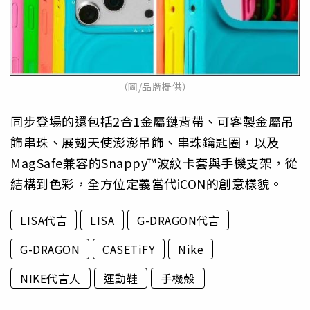
（圖/品牌提供）
同步登場的還包括2合1金屬鏈背帶、可客製金屬吊
飾串珠、展翅天使澎澎吊飾、串珠鑰匙圈，以及
MagSafe兼容的Snappy™波紋卡套與手機支架，從
結構到色彩，全方位定義當代iCON的創意樣貌。
LISA代言
LISA
G-DRAGON代言
G-DRAGON
CASETiFY
Nike
NIKE代言人
運動鞋
手機殼