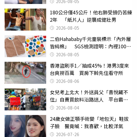
2026-08-05
180公分僅45公斤！他右肺受損仍苦練
2年 「紙片人」逆襲成健壯男
2026-08-05
二伯Hahababy千元童裝標示「內外層
皆純棉」 SGS檢測證明：內裡100%
聚酯纖維
2026-08-05
香港盜刷手1／抽成45%！港男3度來
台爽撈百萬 買房下斡先住看守所
2026-08-06
女兒考上北大！外送員父「喜悅藏不
住」自費買飲料沿路送人 平台霸氣
幫付學費
2026-08-04
24歲女做正顎手術變「地包天」鞋拔
子臉 醫竟喊：我喜歡，比較洋氣
2026-07-26