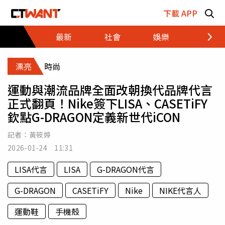
跳至主要內容區塊
下載 APP
最新
社會
娛樂
財經
漂亮
時尚
運動與潮流品牌全面改朝換代品牌代言
正式翻頁！Nike簽下LISA、CASETiFY
欽點G-DRAGON定義新世代iCON
記者：
黃筱婷
2026-01-24 11:31
LISA代言
LISA
G-DRAGON代言
G-DRAGON
CASETiFY
Nike
NIKE代言人
運動鞋
手機殼