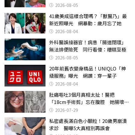
2026-08-05
41歲美成這樣合理嗎？「獸醫乃」最
新近照曝光 網暴動：歲月忘了她
2026-08-04
外科醫誤接器官！病患「腸道閉環」
無法排便險死 同行看傻：糟糕至極
2026-08-05
20年前舊衣變身精品！UNIQLO「神
級服務」曝光 網讚：穿一輩子
2026-08-04
肚痛嘔吐3個月真相太扯！醫把
「18cm手術剪」忘在腹腔 她腸壞死
險喪命
2026-07-29
私密處長滿白色小顆粒！20歲男崩潰
求診 醫曝5大真相別再誤會