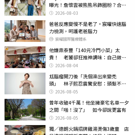
曝光！詹懷雲被熊熊吊飾圈粉？合體
現身Burberry夏日俱樂部
2026-08-03
爸爸反應變慢不是老了。宸曜快速腦
力檢測，呵護老爸腦力
宸曜國際醫療體系
他嫌鼎泰豐「140元冷門小菜」太
貴！ 老饕卻狂推神調味：自己做不
出來
2026-08-04
尪腦瘤開刀後「洗個澡出來變禿
頭」 林子熙忍震驚安慰：頭髮不重
要
2026-08-05
曾年收破4千萬！他坐擁豪宅名車一夕
之間「啪！沒了」 如今卻說更富有
2026-08-05
獨／德朗火鍋招牌雞湯燙傷3歲童 店