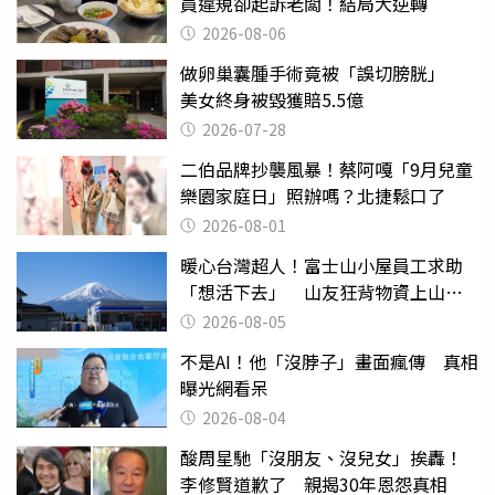
員違規卻起訴老闆！結局大逆轉
2026-08-06
做卵巢囊腫手術竟被「誤切膀胱」
美女終身被毀獲賠5.5億
2026-07-28
二伯品牌抄襲風暴！蔡阿嘎「9月兒童
樂園家庭日」照辦嗎？北捷鬆口了
2026-08-01
暖心台灣超人！富士山小屋員工求助
「想活下去」 山友狂背物資上山：
台灣真的是寶島
2026-08-05
不是AI！他「沒脖子」畫面瘋傳 真相
曝光網看呆
2026-08-04
酸周星馳「沒朋友、沒兒女」挨轟！
李修賢道歉了 親揭30年恩怨真相