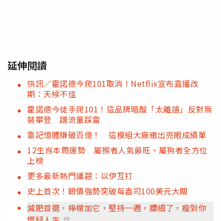
延伸閱讀
快訊／霍諾德今爬101取消！Netflix宣布直播改
期：天候不佳
霍諾德今徒手爬101！這品牌暗酸「太離譜」反對無
裝攀登 蹭流量踩雷
靠記憶體賺破百億！ 這模組大廠繳出亮眼成績單
12生肖本周運勢 屬猴者人氣最旺、屬狗者全方位
上榜
更多最新熱門議題：以伊互打
史上首次！銀價強勢突破每盎司100美元大關
減肥首選，檸檬加它，堅持一週，腰細了，瘦到你
懷疑人生
PR