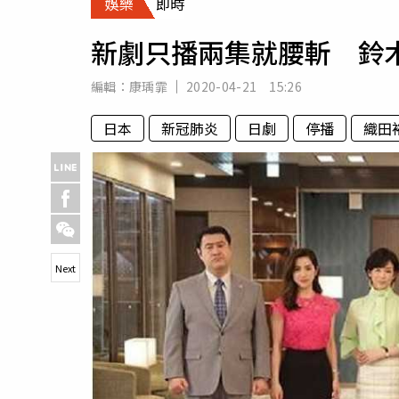
娛樂
即時
人物
汽車
新劇只播兩集就腰斬 鈴
專欄
房產新勢力
編輯：
康瑀霏
2020-04-21 15:26
日本
新冠肺炎
日劇
停播
織田
Next