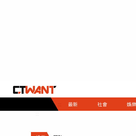
社會首頁
娛樂首頁
財經首頁
政
:::
最新
社會
娛
時事
即時
熱線
:::
直擊
大條
人物
調查
專題
３Ｃ