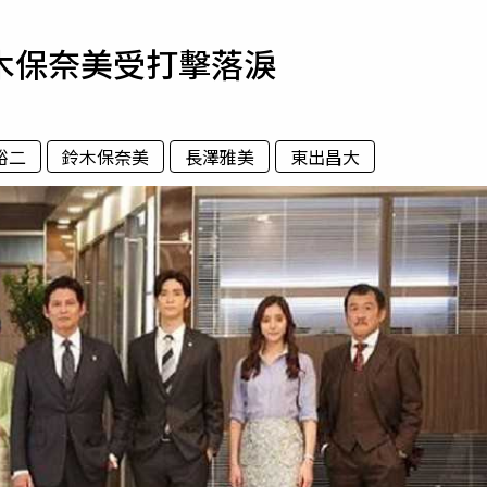
寵物
木保奈美受打擊落淚
運勢
運動
梅酒
裕二
鈴木保奈美
長澤雅美
東出昌大