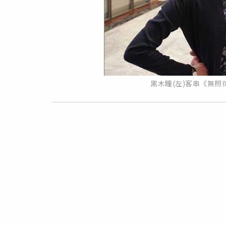
黑木瞳(左)客串《無照律師