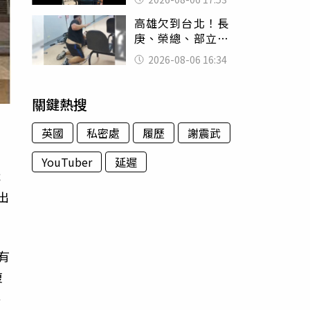
身份辦假證落戶
高雄欠到台北！長
庚、榮總、部立醫
院都受害 「醫療
2026-08-06 16:34
暴力男」離譜紀錄
曝光
關鍵熱搜
英國
私密處
履歷
謝震武
YouTuber
延遲
織
出
有
復
落