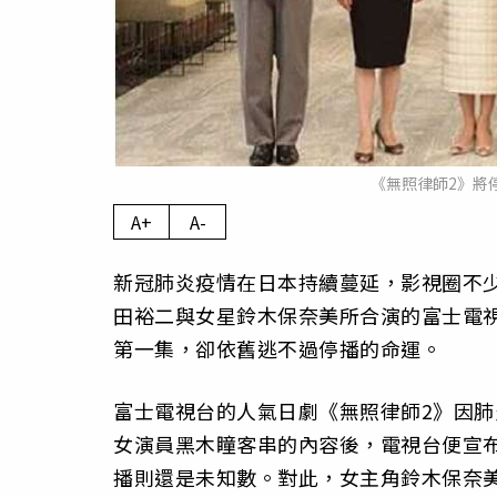
《無照律師2》將停播
A+
A-
新冠肺炎疫情在日本持續蔓延，影視圈不
田裕二與女星鈴木保奈美所合演的富士電視台
第一集，卻依舊逃不過停播的命運。
富士電視台的人氣日劇《無照律師2》因肺
女演員黑木瞳客串的內容後，電視台便宣布
播則還是未知數。對此，女主角鈴木保奈美