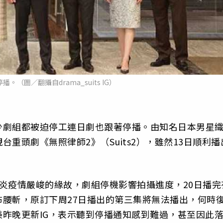
。（圖／翻攝自drama_suits IG）
少劇組都被迫停工連日劇也跟著停播。由知名日本男星
重頭劇《無照律師2》（Suits2），雖然13日順利播
炎疫情嚴峻的緣故，劇組停機影響拍攝進度，20日播完
腰斬，原訂下周27日播出的第三集將無法播出，何時
昨晚更新IG，表示聽到停播通知感到難過，甚至因此