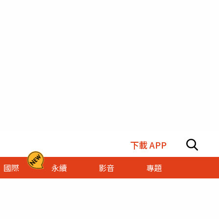
下載 APP
國際
永續
影音
專題