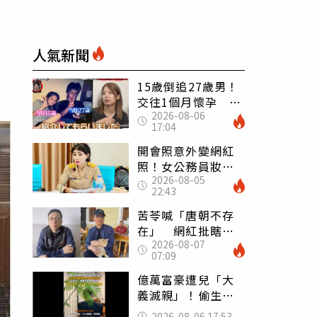
人氣新聞
15歲倒追27歲男！
交往1個月懷孕 36
2026-08-06
歲當阿嬤故事曝光
17:04
開會照意外變網紅
照！女公務員妝容
2026-08-05
掀2千則留言 本人
22:43
怒嗆：化妝有錯嗎
苦苓喊「唐朝不存
在」 網紅批瞎編
2026-08-07
歷史：李白、杜甫
07:09
用鮮卑文寫詩？
億萬富豪遭兒「大
義滅親」！偷生子
怕曝光 竟盜鄰居
2026-08-06 17:53