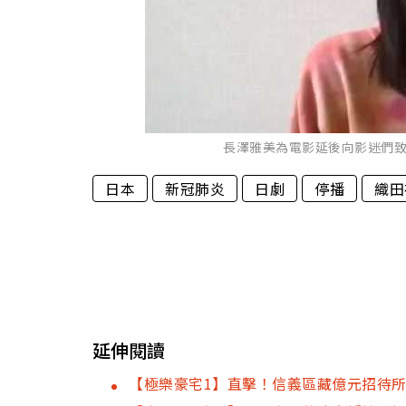
長澤雅美為電影延後向影迷們致歉。（圖
日本
新冠肺炎
日劇
停播
織田
延伸閱讀
【極樂豪宅1】直擊！信義區藏億元招待