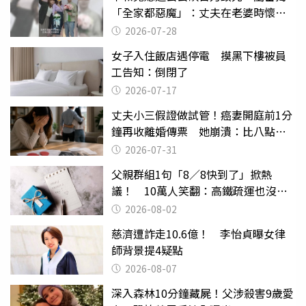
「全家都惡魔」：丈夫在老婆時懷孕
摔東西
2026-07-28
女子入住飯店遇停電 摸黑下樓被員
工告知：倒閉了
2026-07-17
丈夫小三假證做試管！癌妻開庭前1分
鐘再收離婚傳票 她崩潰：比八點檔
還扯
2026-07-31
父親群組1句「8／8快到了」掀熱
議！ 10萬人笑翻：高鐵疏運也沒列
父親節
2026-08-02
慈濟遭詐走10.6億！ 李怡貞曝女律
師背景提4疑點
2026-08-07
深入森林10分鐘藏屍！父涉殺害9歲愛