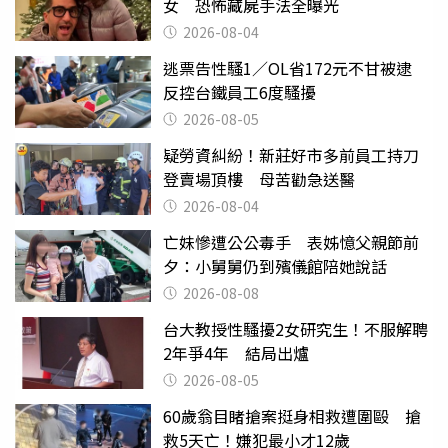
女 恐怖藏屍手法全曝光
2026-08-04
逃票告性騷1／OL省172元不甘被逮
反控台鐵員工6度騷擾
2026-08-05
疑勞資糾紛！新莊好市多前員工持刀
登賣場頂樓 母苦勸急送醫
2026-08-04
亡妹慘遭公公毒手 表姊憶父親節前
夕：小舅舅仍到殯儀館陪她說話
2026-08-08
台大教授性騷擾2女研究生！不服解聘
2年爭4年 結局出爐
2026-08-05
60歲翁目睹搶案挺身相救遭圍毆 搶
救5天亡！嫌犯最小才12歲