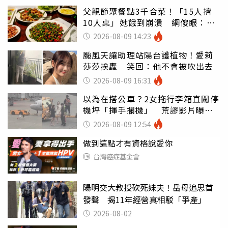
父親節聚餐點3千合菜！「15人擠
10人桌」她餓到崩潰 網傻眼：讓
店家看笑話
2026-08-09 14:23
颱風天讓助理站陽台護植物！愛莉
莎莎挨轟 笑回：他不會被吹出去
2026-08-09 16:31
以為在搭公車？2女拖行李箱直闖停
機坪「揮手攔機」 荒謬影片曝網
傻眼
2026-08-09 12:54
做到這點才有資格說愛你
台灣癌症基金會
陽明交大教授砍死妹夫！岳母追思首
發聲 揭11年經營真相駁「爭產」
2026-08-02