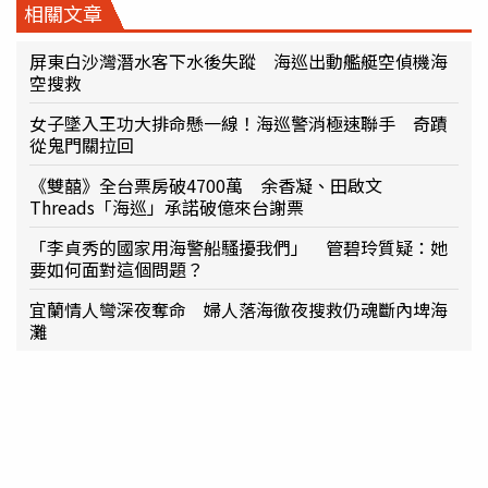
相關文章
屏東白沙灣潛水客下水後失蹤 海巡出動艦艇空偵機海
空搜救
女子墜入王功大排命懸一線！海巡警消極速聯手 奇蹟
從鬼門關拉回
《雙囍》全台票房破4700萬 余香凝、田啟文
Threads「海巡」承諾破億來台謝票
「李貞秀的國家用海警船騷擾我們」 管碧玲質疑：她
要如何面對這個問題？
宜蘭情人彎深夜奪命 婦人落海徹夜搜救仍魂斷內埤海
灘