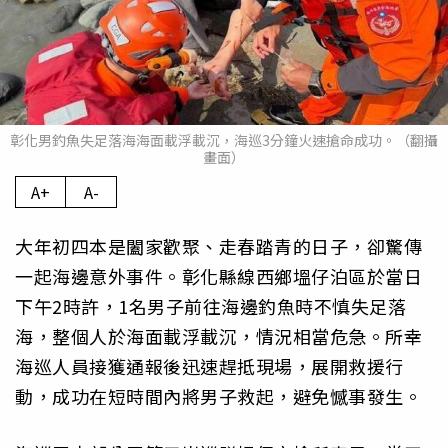
彰化男釣魚失足落海海面載浮載沉，海巡3分鐘火速搶命成功。（翻攝
畫面）
A+
A-
大年初四本是闔家歡聚、走春踏青的日子，卻驚傳
一起海邊意外事件。彰化縣線西鄉塭仔泊區於當日
下午2時許，1名男子前往海邊釣魚時不慎失足落
海，整個人於海面載浮載沉，情況相當危急。所幸
海巡人員接獲通報後迅速趕抵現場，展開救援行
動，成功在短時間內將男子救起，避免憾事發生。