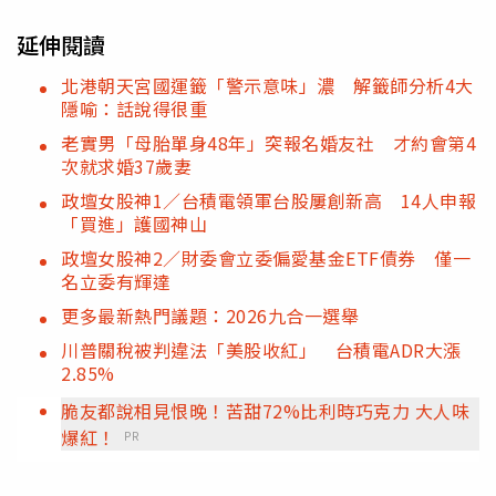
延伸閱讀
北港朝天宮國運籤「警示意味」濃 解籤師分析4大
隱喻：話說得很重
老實男「母胎單身48年」突報名婚友社 才約會第4
次就求婚37歲妻
政壇女股神1／台積電領軍台股屢創新高 14人申報
「買進」護國神山
政壇女股神2／財委會立委偏愛基金ETF債券 僅一
名立委有輝達
更多最新熱門議題：2026九合一選舉
川普關稅被判違法「美股收紅」 台積電ADR大漲
2.85%
脆友都說相見恨晚！苦甜72%比利時巧克力 大人味
爆紅！
PR