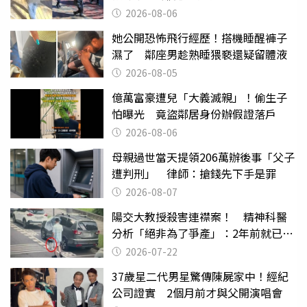
2026-08-06
她公開恐怖飛行經歷！搭機睡醒褲子
濕了 鄰座男趁熟睡猥褻還疑留體液
2026-08-05
億萬富豪遭兒「大義滅親」！偷生子
怕曝光 竟盜鄰居身份辦假證落戶
2026-08-06
母親過世當天提領206萬辦後事「父子
遭判刑」 律師：搶錢先下手是罪
2026-08-07
陽交大教授殺害連襟案！ 精神科醫
分析「絕非為了爭產」：2年前就已言
行詭異
2026-07-22
37歲星二代男星驚傳陳屍家中！經紀
公司證實 2個月前才與父開演唱會