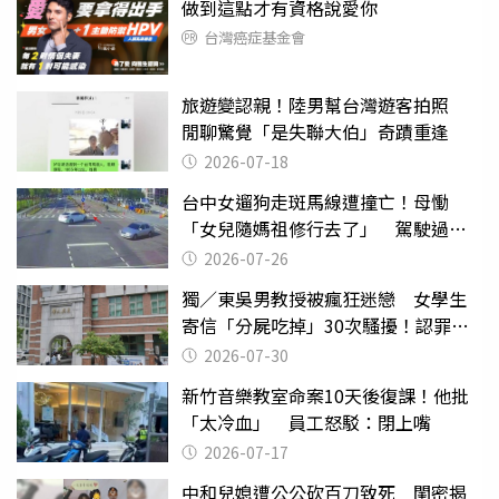
做到這點才有資格說愛你
台灣癌症基金會
旅遊變認親！陸男幫台灣遊客拍照
閒聊驚覺「是失聯大伯」奇蹟重逢
2026-07-18
台中女遛狗走斑馬線遭撞亡！母慟
「女兒隨媽祖修行去了」 駕駛過失
致死判9月
2026-07-26
獨／東吳男教授被瘋狂迷戀 女學生
寄信「分屍吃掉」30次騷擾！認罪免
關
2026-07-30
新竹音樂教室命案10天後復課！他批
「太冷血」 員工怒駁：閉上嘴
2026-07-17
中和兒媳遭公公砍百刀致死 閨密揭