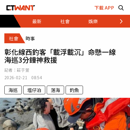
跳至主要內容區塊
下載 APP
最新
社會
娛樂
財經
社會
時事
彰化線西釣客「載浮載沉」命懸一線
海巡3分鐘神救援
記者：
莊于萱
2026-02-21 08:54
海巡
塭仔泊
落海
釣魚