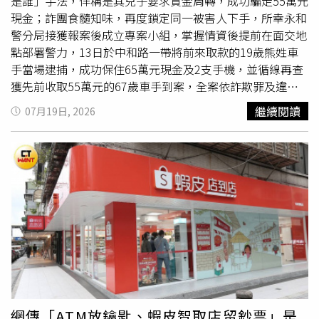
是誰」手法，佯稱是其兒子要求資金周轉，成功騙走55萬元
現金；詐團食髓知味，再度鎖定同一被害人下手，所幸永和
警分局接獲報案後成立專案小組，掌握情資後提前在面交地
點部署警力，13日於中和路一帶將前來取款的19歲熊姓車
手當場逮捕，成功保住65萬元現金及2支手機，並循線再查
獲先前收取55萬元的67歲車手到案，全案依詐欺罪及違反
洗錢防制法等罪嫌移送新北地檢署，熊男經法院裁定羈押禁
繼續閱讀
07月19日, 2026
見。警方調查，王男於6月中旬接獲一通電話，對方聲音酷
似其兒子，自稱因換新手機要求被害人重新加LINE帳號，
隨後以生意資金周轉為由，委託友人到住處代為取款。王男
一時未加查證，誤信說詞交付55萬元現金，事後向兒子確認
才驚覺遭騙，立即報警。永和分局成立專案小組追查期間，
詐團竟再度出手，對同一被害人故技重施，試圖再騙取65萬
元。警方掌握情資後布置埋伏，待熊姓車手現身取款時當場
將其壓制上銬，查扣65萬元現金及手機等證物。警方指出，
近年詐騙集團除利用「猜猜我是誰」、「換手機號碼」等傳
統話術，更結合AI聲音模擬技術，搭配駭客入侵、
釣魚
簡訊
及地下個資交易取得個人資訊，再假冒親友博取信任。永和
分局提醒，民眾接獲疑似親友借款或要求更換聯絡方式的電
網傳「ATM放鑰匙、蝦皮智取店留鈔票」是