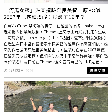
友、填個資。
「河馬女孩」貼圖撞臉奈良美智 原PO喊
2007年已定稿遭酸：抄襲了19年？
百萬YouTuber蔡阿嘎的妻子二伯經營的品牌「hahababy」
近期捲入抄襲風波後，Threads上又爆出有網友利用AI生成
「河馬女孩」（hippo girl）LINE貼圖，遭不少網友質疑角
色造型與日本當代藝術家奈良美智的經典作品高度相似。雖
然創作者強調只是審美風格雷同，且該角色早在2007年便
已繪製完成並定稿，但相關說法仍未平息外界質疑。事件起
因於該名網友日前在Threads發文宣傳自己的LINE貼圖，她
表示，這組以「Hippo Girl」刺繡貼布為靈感衍生出來的3D
繼續閱讀
07月23日, 2026
毛絨質感貼圖「hippo girl doll」，中文名叫「河馬女孩娃
娃」，雖然是運用AI生圖，但也完美的保留了原本橘髮藍裙
的標誌性形象，還加上了超豐富的情緒細節。不過，她也感
嘆，截至2026年6月為止，貼圖收益少的可憐，感嘆「是要
叫我放棄嗎？」然而貼文曝光後，卻引發許多網友質疑角色
整體形象與奈良美智筆下的「大頭女孩」 極其相似，直言
「抄襲當然沒人要用啊」、「原來是抄襲美智，還以為是奈