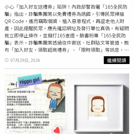
可維持數十分鐘甚至更長時間，斷頭的咬合力與毒腺注射功
小心「加入好友送禮券」陷阱！內政部警政署「165全民防
能依然存在，切勿徒手觸碰。若民眾不幸遭毒蛇咬傷，應保
騙」指出，詐騙集團常以免費禮券為誘餌，引導民眾掃描
持冷靜並記下蛇類特徵或拍照，儘速就醫，切忌自行用嘴吸
QR Code，進而竊取個資、植入惡意程式，再盜走他人財
吮、隨意切開傷口或劇烈奔跑，以免加速毒液擴散。
產，因此提醒民眾，應先確認網址及發行單位真偽，有疑問
就立即停止操作，並撥打165查證。臉書粉專「165全民防
騙」表示，詐騙集團常透過信件寄送、社群貼文等管道，散
布「加入好友，領取超商禮券」、「限時領取」等訊息，誘
導民眾掃描QR Code。「165全民防騙」指出，若直接掃描
繼續閱讀
07月29日, 2026
QR Code，下秒可能跳轉至
釣魚
網站，並被要求填寫姓名、
電話、銀行帳號等個資，甚至誘導下載不明 APP、開啟手機
權限，還可能被植入木馬程式，造成手機資料外洩，進而導
致帳號遭盜用或財產損失。「165全民防騙」強調，看到陌
生 QR Code，務必先確認發行單位及網址真偽；若有疑
問，立即停止操作，並撥打165反詐騙專線查證。「165全
民防騙」也提醒，真正的超商禮券只有2種，分別是「實體
禮券」與「虛擬商品卡」，前者可直接持券到門市使用，不
需要掃描QR Code，也不用登記資料，後者則多由官方APP
或簡訊發送，兌換方法由官方平台清楚說明，不需要加好