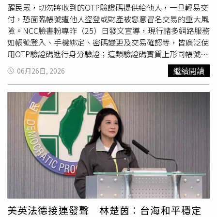
醒民眾，切勿將收到的OTP驗證碼提供給他人，一旦輕易交
付，恐面臨帳號遭他人盜登或財產被惡意冒名交易的重大風
險。NCC臉書粉專昨（25）日發文宣導，現行諸多網路服務
如帳號登入、手機綁定、密碼變更及交易確認等，皆廣泛使
用OTP驗證碼進行身分驗證；這類驗證碼實質上形同帳號的
「臨時鑰匙」，只要交出去，個人帳號將可能遭他人盜登或
繼續閱讀
06月26日, 2026
完成交易。為了防範詐騙手段，NCC特別列出關鍵的防範守
則。若民眾在未進行任何操作的情況下，突然收到OTP驗證
碼簡訊，務必提高警覺，這極可能代表有不法分子正嘗試侵
入帳號。此外，真正的電信業者、銀行、客服或政府機關，
原則上絕不會主動致電、傳送訊息或透過網頁向用戶索取驗
證碼，民眾切勿在來源不明的網頁輸入敏感資訊，以免落入
詐騙陷阱。最後，NCC也呼籲大眾，若發現自身帳號出現異
常跡象，應立即採取緊急應變措施。民眾應第一時間更換密
碼和仔細檢查登入紀錄，並開啟雙重驗證功能以強化資安防
護；同時，民眾可即時向相關服務平台、金融機構、電信業
者或直接撥打「165」反詐騙諮詢專線進行查證，透過「多
查證一步」的舉動，有效降低資安與財產受損的風險。事實
美英法德接連發聲 林楚茵：台海和平穩定
上，內政部警政署「165打詐儀錶板」日前也分享個案，有