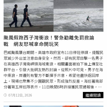
服表示，須簽署貨物託運與銀行授權等相關合約才能寄件，
隨即將他轉介給另一位銀行專員協助完成帳戶驗證，專員要
求他開啟視訊分享畫面，方便依步驟指導他操作網路銀行。
當事人指出，視訊過程中，對方要求他操作網銀，像是從自
己的A銀行匯款到B銀行，再從B銀行轉到C銀行，都是在自
己名下戶頭轉來轉去，所以他也沒多想，就直接輸入驗證碼
進行操作，完成後對方便結束聯繫，結果沒過多久，他的網
颱風假跑西子灣衝浪！警急勸離免罰掀論
銀APP陸續跳出「帳戶金額轉出」的訊息通知。「糟糕，大
戰 網友怒喊拿命開玩笑
意了！」當事人無奈道，他忘記視訊分享畫面中，自己輸入
的驗證碼也全被對方看得一清二楚，讓名下各網銀帳戶絲毫
巴威颱風襲台期間，高雄市政府宣布11日停班停課，提醒民
沒有防護，導致錢就這麼被詐騙集團洗劫一空。對此，
眾減少外出並注意自身安全。然而，卻有民眾目擊一名男子
「165打詐儀錶板」也列出5招防詐小撇步：1、網路買家提
在高雄西子灣南岬頭海域衝浪，相關畫面被拍下後上傳至社
供的物流連結不要直接點擊，應透過熟悉的官方平台操作。
群平台，引發大批網友熱烈討論。從照片中可見，男子在海
2、宅配物流公司不會要求加入私人LINE客服，也不會要求
中乘浪，岸邊則有警方不斷揮手示意，希望他盡快返回岸
聯繫銀行專員。3、正常銀行不會透過視訊教導民眾登入網
上，現場也聚集不少圍觀民眾，形成強烈反差。海巡署南部
銀或輸入OTP驗證碼。4、OTP驗證碼是保護帳戶的重要資
分署第五岸巡隊表示，11日晚間6時許接獲民眾通報後，立
訊，絕不能提供或貿然接受陌生人指示輸入。5、網路交易
即派員前往現場處理，而高雄市警察局鼓山分局新濱派出所
繼續閱讀
07月12日, 2026
若遇到要求驗證帳戶、開通物流或操作網銀，應立即停止，
員警也同步到場勸導衝浪民眾上岸。經查，當時中央氣象署
或撥打165反詐騙專線查證。
公布的資訊顯示，台灣南部海域尚未被列入颱風海上警戒