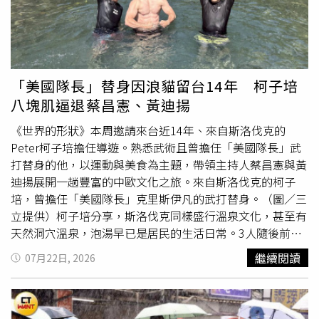
良美智」、「用AI偷別人創意還能扯什麼創作故事，笑死
人，沒收益剛好而已」、「抄襲當然沒人要用啊」對此，原
PO親自回應稱，「碰巧審美上有些雷同罷了，創作故事完
全不相同」，並附上奈良美智Instagram作品截圖，認為自
己的「河馬女孩」與對方作品差異明顯，同時強調，「刻意
「美國隊長」替身因浪貓留台14年 柯子培
拿雷同相似處攻擊，AI生圖是趨勢！」不過，這番回應反而
八塊肌逼退蔡昌憲、黃迪揚
再度引爆討論。不少網友持續將「河馬女孩」與奈良美智歷
年作品逐一比對，質疑兩者相似度過高。也有人聯想到近期
《世界的形狀》本周邀請來台近14年、來自斯洛伐克的
hahababy遭質疑「致敬」日本品牌「SOU・SOU」的事
Peter柯子培擔任導遊。熟悉武術且曾擔任「美國隊長」武
件，發文表示：「繼Haha baby致敬日本Sou Sou之後，又
打替身的他，以運動與美食為主題，帶領主持人蔡昌憲與黃
看到一個Hippo Girl致敬誰？」甚至有人不解，為何如此高
迪揚展開一趟豐富的中歐文化之旅。來自斯洛伐克的柯子
度相似的AI作品仍能成功上架LINE貼圖平台。但也有網友用
培，曾擔任「美國隊長」克里斯伊凡的武打替身。（圖／三
「河馬女孩娃娃」搜尋後發現，「這是
釣魚
文，別回了，
立提供）柯子培分享，斯洛伐克同樣盛行溫泉文化，甚至有
line沒有這款貼圖」、「假帳號貼1個抄襲奈良美智的貼圖
天然洞穴溫泉，泡湯早已是居民的生活日常。3人隨後前往
在製造假話題，槽點多到不知道從哪開始吐好。」然而，面
桃園「宇內溪溫泉戲水區」體驗泡湯，看到蔡昌憲與黃迪揚
繼續閱讀
07月22日, 2026
對外界質疑，該名原PO昨（22日）晚間又再度發文澄清，
全程穿著連身泳衣，柯子培好奇詢問是否為台灣文化，黃迪
表示「河馬女孩」其實是自己與創作團隊早在2007年就已
揚笑答：「我們穿衣服，是因為對你身材的一種敬佩。」2
完成繪製、定稿的原創角色，並強調目前仍保留當年的
人全因被柯子培的8塊肌健美身材震懾才選擇包緊緊。除了
Pantone色票與設計圖，可作為創作時間的證明。女創作者
泡湯，柯子培也帶主持人體驗冰上曲棍球與釣蝦。他笑稱小