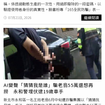
稱，係透過動態生產的一次性、用過即廢除的一段密碼，以
驗證使用者身份的真實性。臉書粉專「165全民防騙」表
示，近年來詐騙集團常透過
釣魚
郵件、假簡訊、假客服、假
繼續閱讀
07月21日, 2026
網站、假投資平台等方式，誘騙民眾點擊連結並輸入
OTP（一次性驗證碼），只要驗證碼給了別人，帳戶、信用
卡或電子支付就可能瞬間遭到盜刷、轉帳，造成財產蒸發。
「165全民防騙」指出，OTP等於「你的金庫鑰匙」，只要
任何人向你索取 OTP，都極有可能是詐騙；銀行、政府機
關、電商客服、物流業者，都不會要求你提供OTP驗證碼；
收到陌生連結、簡訊或 Email，務必先查證，不要急著點擊
或輸入資料。「165全民防騙」也列出防詐3步驟，包括
「不點擊陌生連結」、「不透露OTP驗證碼」、「有疑問立
即撥打165反詐騙專線查證」。
AI變聲「猜猜我是誰」騙老翁55萬還想再
撈 永和警埋伏逮19歲車手
新北市永和區一名王姓老翁6月中旬遭詐騙集團以「猜猜我