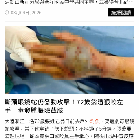
活動由新莊分局與新莊國民中學共同主辦，並獲得台北尚德
BMW 及新北中信特攻籃球隊的熱情響應，共同推廣青少年
繼續閱讀
08月04日, 2026
正當休閒活動，鼓勵青年朋友透過球類運動培養團隊合作、
自我紀律及正向價值觀，進而遠離各類犯罪誘惑。活動特別
邀請到藝人班傑以及籃球國手吳岱豪蒞臨共襄盛舉，與現場
青年朋友親切分享運動精神與健康生活理念；此外，台灣國
際反詐騙協會理事長王珮蓓也率領團隊進行專業識詐宣導，
重點提醒民眾如何防範假投資、高薪海外打工誘騙、簡訊
釣
魚
連結等新型態詐騙手法，實質提升全民識詐免疫力。比賽
現場除了安排青少年組與成年組的交流賽外，更規劃女子交
流賽及「豪傑交流賽」，促進不同世代與不同領域間的熱絡
互動，展現運動無界、公益同行的精神。現場同時設置交通
安全宣導攤位，透過趣味的「號誌翻翻樂」互動遊戲寓教於
樂，有效提升民眾與學生的交通安全觀念。新莊分局表示，
斷頭眼鏡蛇仍發動攻擊！72歲翁遭狠咬左
今年暑期青春專案將持續結合多元化的宣導活動，全面推動
手 毒發腫脹險截肢
反詐騙、反毒及掃黑等重點工作，並持續透過校園、社區與
企業的三方合作，強化青少年法治教育與自我保護能力。治
大陸浙江一名72歲張姓老翁日前去戶外
釣魚
，突遭劇毒眼鏡
安工作需要全民共同參與，盼能透過熱血球賽將識詐、防毒
蛇攻擊，當下他拿鏟子砍下蛇頭；不料過了5分鐘，張翁要
與交通安全觀念帶入每個家庭與社區，攜手打造更安全、幸
清理現場，蛇頭竟張口緊咬其左手掌心，隨後出現中毒反應