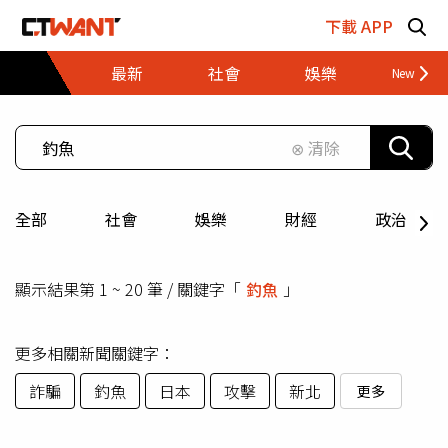
跳至主要內容區塊
下載 APP
最新
社會
娛樂
財經
⊗ 清除
全部
社會
娛樂
財經
政治
顯示結果第 1 ~ 20 筆 / 關鍵字「
釣魚
」
更多相關新聞關鍵字：
詐騙
釣魚
日本
攻擊
新北
更多