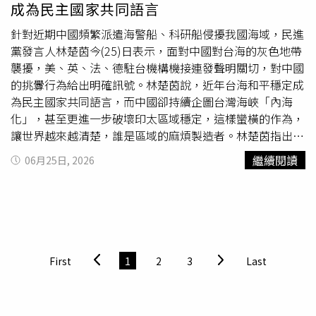
成為民主國家共同語言
民眾收到自稱某購物平台寄出的中獎信件，按照指示點入網
站並填寫信用卡與OTP驗證碼後，短短幾分鐘內遭盜刷逾2
針對近期中國頻繁派遣海警船、科研船侵擾我國海域，民進
萬元。對此，「165打詐儀錶板」也列出5招防詐小撇步，
黨發言人林楚茵今(25)日表示，面對中國對台海的灰色地帶
首先是官方平台不會透過Email要求輸入信用卡或OTP驗證
襲擾，美、英、法、德駐台機構機接連發聲明關切，對中國
碼；中獎通知加上點擊連結領獎，就是典型
釣魚
手法；網頁
的挑釁行為給出明確訊號。林楚茵說，近年台海和平穩定成
可以偽造仿真，操作前務必確認，公部門網址結尾是
為民主國家共同語言，而中國卻持續企圖台灣海峽「內海
gov.tw；OTP驗證碼等同交易授權碼，絕不能提供給任何陌
化」，甚至更進一步破壞印太區域穩定，這樣蠻橫的作為，
生網站；收到可疑郵件時，應直接透過官方APP或官網查
讓世界越來越清楚，誰是區域的麻煩製造者。林楚茵指出，
證，不輕易點擊信件連結。
中國對台海不斷侵擾，國際社會接連對中國在台灣周邊的挑
繼續閱讀
06月25日, 2026
釁行動發出明確訊號。美國在台協會（AIT）公開對中國海
警船騷擾台灣東部海域表達關切，直指相關行動破壞區域穩
定，再次重申反對任何以武力或脅迫片面改變現狀；英、
法、德國在台協會也罕見發布聯合聲明，對中國近期在台灣
東部海域的新活動表示關切，指出相關行動已威脅區域穩
定、航行自由與國際航運安全，並重申反對任何以威脅、武
First
1
2
3
Last
力或脅迫方式改變現狀，強調航行自由及船舶安全必須受到
保障。此外，2026年G7領袖峰會，七國領袖再度發出一致
聲音，不僅重申反對任何企圖以武力或脅迫片面改變台海現