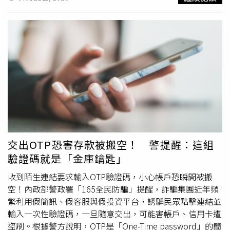
市山區，以及宜蘭、花蓮、台東山區。此外，氣象署於下午
2時07分發布大雷雨即時訊息，預計持續至下午3時11分，
提醒新北市、桃園市、新竹縣、南投縣、雲林縣及嘉義縣等
6縣市，可能出現短延時強降雨，並伴隨閃電、雷擊及強陣
風，能見度也可能因豪雨而降低，民眾外出應提高警覺。此
次大雷雨警戒區域涵蓋新北市三峽區、烏來區；桃園市大溪
區、龍潭區、復興區；新竹縣關西鎮、橫山鄉、尖石鄉、五
峰鄉；南投縣竹山鎮、鹿谷鄉、水里鄉、信義鄉；雲林縣斗
六市、古坑鄉；以及嘉義縣竹崎鄉、梅山鄉、阿里山鄉。
（圖／氣象署）受到強降雨影響，氣象署也同步發布山區暴
雨災防告警，警戒時間至下午4時11分，包括新北市南勢溪
（紅河谷至龜岩寶島區）、大豹溪，新竹縣油羅溪（雞油樹
交出OTP恐害存款被搬空！ 警提醒：這組
下區域），以及桃園市宇內溪（宇內橋）、霞雲溪（優霞雲
驗證碼就是「金庫鑰匙」
瀑布區）等溪流沿線，都可能因暴雨造成溪水暴漲。氣象署
提醒，警戒區域包括新北市新店區、烏來區、三峽區，桃園
收到陌生連結要求輸入OTP驗證碼，小心帳戶恐瞬間被搬
市復興區，以及新竹縣橫山鄉、尖石鄉等地，民眾應儘速遠
空！內政部警政署「165全民防騙」提醒，詐騙集團近年頻
離溪流及河川區域，切勿從事溯溪、
釣魚
、戲水等活動，以
繁利用假簡訊、假客服與假投資平台，誘騙民眾點擊連結並
免發生危險，並隨時留意最新天氣資訊及防災警示。
輸入一次性驗證碼，一旦隨意交出，可能害帳戶、信用卡遭
盜刷。根據警方說明，OTP是「One-Time password」的簡