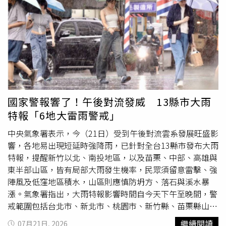
PO出當年的Pantone色票與設計圖，聲稱可作為創作時間的
時候因家境無法買鞋，才改學不用鞋的詠春；而在釣蝦場
證明。（圖／翻攝自Threads／liu_yun_miss）她強調，此
時，他感性表示
釣魚
、釣蝦在斯洛伐克是重要的親子活動，
次結合AI為輔助工作做數位影像創作，轉化為3D絨毛貼圖，
讓他想起與父親的回憶，並坦言來台14年僅回國2次，非常
「角色設計、比例與造型皆源自自己的設計稿，而不是臨摹
想念家鄉。提及來台契機，從小崇拜成龍的他努力練武與學
或修改他人的作品。科技在變，工具也在演進，但角色的靈
英文，後來在英國結識台灣朋友因而來台發展，不僅圓夢與
魂與原創性始終來自於好多年前的創作。AI對我而言是將腦
成龍同台，更成功擔任「美國隊長」克里斯伊凡的武打替
中想法質化的輔助工具，必竟現在於我而言手繪無法畫出毛
身。10年前他在路邊收養流浪幼貓，因而決定定居台灣並結
絨感！只是想讓陪伴很久的角色變成軟綿綿的3D絨毛娃娃
識另一半。今年7月他與台灣女友登記結婚，並將於8月底喜
國家警報響了！午後對流發威 13縣市大雨
在手機裡！」然而，仍有不少網友對此說法不予認同，「奈
迎新生命，正式升格新手爸爸，早把台灣視為第2個家。
特報「6地大雷雨警戒」
良美智90年代就開始創作了喔，你這2007年開始的，勸你
是不要再嘴硬了」、「原來你抄襲奈良美智已經達到19年之
中央氣象署表示，今（21日）受到午後對流雲系發展旺盛影
久？臉皮比地殼厚」、「我是建議你在對方法務開始動作以
響，各地易出現短延時強降雨，已針對全台13縣市發布大雨
前，自己趕快處理，不然就不是網路筆戰這麼簡單的事
特報，提醒新竹以北、南投地區，以及苗栗、中部、高雄與
了」、「親眼見到什麼叫做『說了一個謊，要用更多的謊來
東半部山區，皆有局部大雨發生機率，民眾須留意雷擊、強
圓』。」、「你跟二伯是不是好姐妹。」
陣風及低窪地區積水，山區則應慎防坍方、落石與溪水暴
漲。氣象署指出，大雨特報影響時間自今天下午至晚間，警
戒範圍包括台北市、新北市、桃園市、新竹縣、苗栗縣山
區、台中市山區、南投縣、雲林縣山區、嘉義縣山區、高雄
繼續閱讀
07月21日, 2026