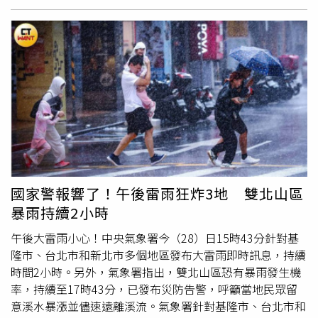
警方公開的911錄音完整記錄當時混亂情況，友人哭喊著向
果，請先登入Facebook / Instagram」或者「分享到
接線員表示：「拜託快一點！她的一隻手臂整個被咬斷，另
Threads解鎖完整報告」，而弟弟依照指示輸入帳號密碼，
一隻也幾乎掉了，她一直流血！」背景不斷傳來哭聲、尖叫
並允許網站授權後，帳號立刻就被駭客登入了。原PO指
聲與呼救聲。錢斯則不斷向救援人員說明，他們已偏離步
出，駭客不僅使用他弟弟的帳號在聊天室自我對話，還在社
道，希望救援直升機能盡快找到他們的位置。布蘭妮被送上
群隨意發
釣魚
文，只要駭客一上傳新內容，弟弟就馬上刪
救護車時仍保有生命跡象，但因失血及創傷過於嚴重，最終
除，駭客便將弟弟所有貼文全部刪掉，最後弟弟只能登出所
仍在送醫途中傷重身亡。FWC隨後派遣專業捕鱷人員搜索案
有裝置、修改密碼，並檢查應用程式連結。原PO也提醒，
發水域，先後捕獲兩條大型美洲短吻鱷，體長分別約13英尺
如果真的很想做心理測驗，應認明學術單位、政府機構或大
（約3.96公尺）及12英尺（約3.66公尺）。兩隻鱷魚均遭安
型心理諮商所的網站。貼文曝光後，不少鄉民紛紛在底下留
樂死，並採集DNA樣本，以確認真正攻擊布蘭妮的個體。
言，「我是最近看到心理測驗越來越多，覺得很怪，看到就
FWC發言人查德韋伯（Chad Weber）證實，其中涉案鱷魚
會馬上略過，結果真的有人拿這個來詐騙」、「完全掐準台
國家警報響了！午後雷雨狂炸3地 雙北山區
已遭斬首，頭部將作為刑事調查證物保存，其餘屍體則交由
灣人超愛做心理測驗的心態」、「非常正確！家裡長輩老是
暴雨持續2小時
相關單位進一步檢驗。布蘭妮平時擔任推土機操作員，熱愛
在FB玩這種心理測驗，FB一天到晚被盜」、「推推，看到
戶外生活，休假時喜歡健行、露營、騎乘重機、射擊，也經
需要登入或詢問存取資料的心理測驗一律不做」、「還要查
午後大雷雨小心！中央氣象署今（28）日15時43分針對基
常參加電音派對（Rave），社群平台充滿與親友及寵物相
看email有沒有收到信件，有些他會直接跳到訂閱，並且隱
隆市、台北市和新北市多個地區發布大雷雨即時訊息，持續
處的照片。哥哥尼克克拉克（Nick Clark）受訪時悲痛表
藏在寄到email到註冊信件通知中，然後每個月會固定扣
時間2小時。另外，氣象署指出，雙北山區恐有暴雨發生機
示，妹妹是一個總是充滿笑容、熱心助人的人，「只要有人
款，很多人被扣了好幾次才發現」、「要輸入個資或登入
率，持續至17時43分，已發布災防告警，呼籲當地民眾留
需要幫忙，她永遠都是第一個站出來的人」，家人至今仍難
的，我都亂填都會過」。
意溪水暴漲並儘速遠離溪流。氣象署針對基隆市、台北市和