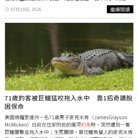
絲」颱風侵台期間，宜蘭地區發生民眾違法進入公告警戒區
繼續閱讀
07月10日, 2026
從事捕撈活動，不幸遭大浪捲入海中溺斃之慘痛案例。颱風
期間海象變化快速，提醒民眾切勿心存僥倖擅闖警戒區，不
僅危及自身安全，也增加救援風險。海巡署強調，將持續加
強警戒區域巡查，落實勸離管制措施，同時也呼籲民眾颱風
期間切勿前往管戒區從事觀浪等戶外活動，並做好相關防颱
措施，以確保自身安全。
71歲釣客被巨鱷猛咬拖入水中 靠1招奇蹟脫
困保命
美國佛羅里達州一名71歲男子麥克米肯（JamesGrayson
McMicken）日前在住家附近的運河
釣魚
時，突然遭到一隻
巨鱷襲擊並拖入水中；生死關頭，曾任鱷魚獵人的麥克米肯