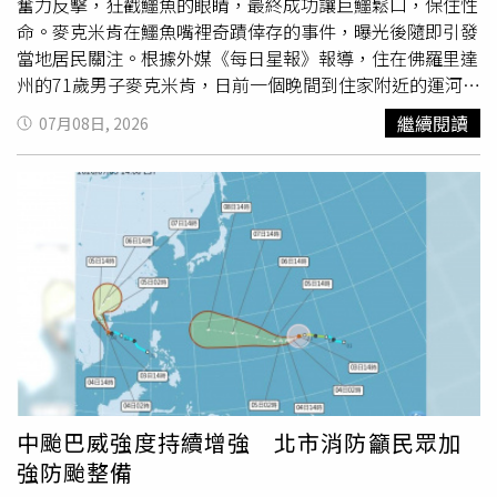
奮力反擊，狂戳鱷魚的眼睛，最終成功讓巨鱷鬆口，保住性
命。麥克米肯在鱷魚嘴裡奇蹟倖存的事件，曝光後隨即引發
當地居民關注。根據外媒《每日星報》報導，住在佛羅里達
州的71歲男子麥克米肯，日前一個晚間到住家附近的運河
釣
魚
，但突然有一隻巨鱷從河裡爬出並朝他攻擊，瞬間把他拖
繼續閱讀
07月08日, 2026
入水中。麥克米肯表示，當時情況萬分危急，他想起曾聽聞
「攻擊眼睛是唯一生路」的說法，於是毫不猶豫地將大拇指
狠狠插進鱷魚的一隻眼睛，並順手抓起手邊的釣竿，瘋狂戳
刺鱷魚的另一隻眼。經過激烈拉扯，巨鱷疑似因劇痛終於鬆
開緊咬的嘴並游離現場，麥克米肯脫困後，體力耗盡的他靠
著愛犬的幫助下，艱難爬回家中，隨即陷入昏迷，被家人發
現後緊急送醫救治。經醫院診斷，麥克米肯全身多處遭嚴重
咬傷，甚至有傷口深可見骨，醫護人員動用了大量縫線與外
科釘合針才完成手術；醫療團隊對於他能從鱷魚口中死裡逃
生，均感到不可思議。事後麥克米肯幽默表示，自己絕不輕
言放棄，更不會被鱷魚嚇跑。目前麥克米肯已出院返家休
養，並開始接受物理治療以恢復身體機能，他期盼能盡快重
中颱巴威強度持續增強 北市消防籲民眾加
拾
釣魚
樂趣，但也坦言未來夜間靠近水邊會更加警惕。佛羅
強防颱整備
里達州魚類和野生動物保護委員會（FWC）表示，當局目前