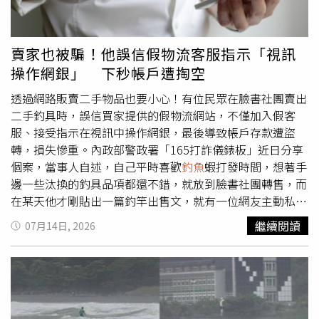
遺失物，因此也沒有侵佔的問題，詐團反而有可能構成「恐
嚇取財罪」或「誣告罪」，最重可處5至7年的有期徒刑，有
極高機會需要入監服刑。165建議，萬一民眾在操作ATM
賣家也被騙！他誤信假物流客服指示「視訊
時，發現有東西在上面且影響使用，若擔心有疑慮、異常狀
操作網銀」 下秒帳戶遭掏空
況，可以先行利用ATM旁邊的電話，聯絡金融機構處理。蝦
皮則說，若民眾在門市發現遺失物或款項，通常會建議轉交
透過網路販賣二手物品也要小心！有位民眾在臉書社團賣出
給警方或鄰近派出所，按照標準流程進行處理。
二手釣具時，誤信買家提供的假物流網站，不僅加入假客
服、接受指示在視訊中操作網銀，最後導致帳戶存款遭盜
轉，損失慘重。內政部警政署「165打詐儀錶板」近日分享
個案，當事人自述，自己平時喜歡
釣魚
蝦打發時間，想著手
邊一些汰換的釣具品項都還不錯，就放到臉書社團轉售，而
在某天他才剛貼出一篇釣竿出售文，就有一位網友主動私訊
我，表明購買意願。當事人表示，他與買家談妥商品狀況與
繼續閱讀
07月14日, 2026
交易金額後，對方傳給他一串網址，聲稱是某貨運公司的網
站，要他填寫寄件資料，就會有人登門取件，而他當時並未
起疑，直接點進網址，並依照網站欄位指示填寫資料，在最
後一步點選「列印單據」後，網站跳出提示框，要求他加入
LINE客服以完成託運開通程序。當事人提到，貨運線上客