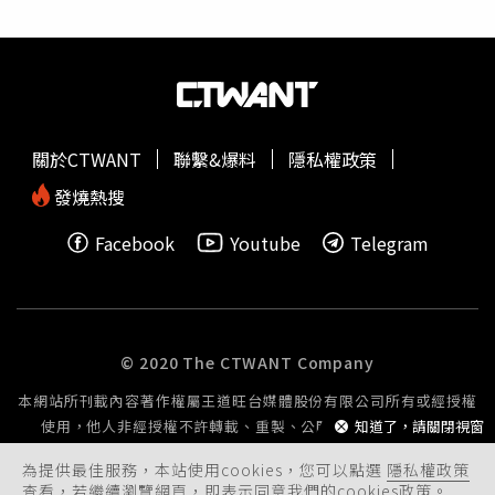
狀，更將關注範圍由台海進一步擴大至東海與南海。林楚茵
續指，從近五年的發展來看，無論是G7、美日韓峰會、歐
盟、北約、QUAD、美澳雙長會議，甚至各國元首雙邊峰
會，「維持台海和平穩定、反對片面改變現狀」已經成為民
主國家共同語言。從元首、外長、國防部長到國際組織，不
斷以聯合聲明、戰略對話及安全合作方式，展現維護印太和
關於CTWANT
聯繫&爆料
隱私權政策
平的共同意志。這顯示國際社會對中國威脅的認知，已從單
一事件提升為對整個印太安全秩序的共同關切。林楚茵表
發燒熱搜
示，國際社會都在尋求和平穩定的區域發展，反觀北京當
Facebook
Youtube
Telegram
局，近年來卻持續透過灰色地帶脅迫改變現狀。共軍軍機艦
頻繁越過台海中線，企圖將台灣海峽「內海化」；中國海警
船不斷侵擾
釣魚
台周邊海域；在南海對菲律賓船隻動用水
砲、碰撞；如今更將觸角延伸至台灣東部海域，試圖突破第
一島鏈，改變既有秩序。中國這些蠻橫的作為，每一項都在
© 2020 The CTWANT Company
證明中共當局就是不斷以軍事威脅、經濟脅迫與法律戰改變
本網站所刊載內容著作權屬王道旺台媒體股份有限公司所有或經授權
現狀的一方。林楚茵強調，台灣站在民主防線的最前沿，也
使用，他人非經授權不許轉載、重製、公開播送或公開傳輸。
知道了，請關閉視窗
是全球半導體與高科技供應鏈的重要樞紐。我們守護的不只
是自身的民主自由，更是全球經濟與科技發展不可或缺的重
為提供最佳服務，本站使用cookies，您可以點選
隱私權政策
要環節。面對威權擴張，台灣將持續強化自我防衛能力，提
查看，若繼續瀏覽網頁，即表示同意我們的cookies政策。