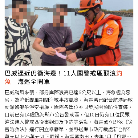
區，因此高雄市政府發布的禁止進入海域公告尚未正式生
效，執法人員依法只能進行勸導，並無法對該名衝浪男子開
罰。事件曝光後，引起網友兩極反應。部分民眾認為，颱風
天海象瞬息萬變，即使沒有明文禁止，也應該尊重公共安全
與自身生命，不應冒險下海，甚至有人呼籲政府修法，提高
違規風險的罰則，以避免類似情況再次發生。另一方面，也
有人認為，只要未違反現行法令，且具備足夠衝浪經驗，政
府不宜過度限制個人自由。海巡署則再次提醒，颱風期間即
使部分海域尚未列入警戒範圍，仍可能因長浪、離岸流、強
陣風及突發性巨浪而發生危險，海象變化速度遠超一般人預
巴威逼近仍衝海邊！11人闖警戒區觀浪
釣
期，一旦發生意外，不僅危及自身生命，也可能增加救援人
魚
海巡全開單
員的風險與負擔。呼籲民眾在颱風影響期間避免前往海邊從
事衝浪、戲水、
釣魚
等水域活動，共同維護自身及他人的安
巴威颱風來襲，部分岸際浪高已達6公尺以上，海象極為惡
全。此次事件也再次引發外界對於「停班停課是否代表全面
劣，為降低颱風期間海域事故風險，海巡署已配合航港局啟
禁止危險活動」、「地方禁制令何時生效」以及「法律與公
動滯留船舶淨空措施，岸際各單位亦同步展開預防性宣導，
共安全如何取得平衡」等議題的討論。未來是否有必要檢討
目前已有14處臨海縣市公告警戒區，但10日仍有11位民眾
相關法規與應變機制，避免民眾因法律灰色地帶而誤判風
違法進入警戒區從事觀浪及垂釣等活動，海巡署立即依《災
險，仍值得政府與社會持續關注。
害防救法》逕行開立舉發單，並移送縣市政府裁處新台幣5
萬元以上25萬元以下罰鍰。海巡署指出，去年7月「丹娜