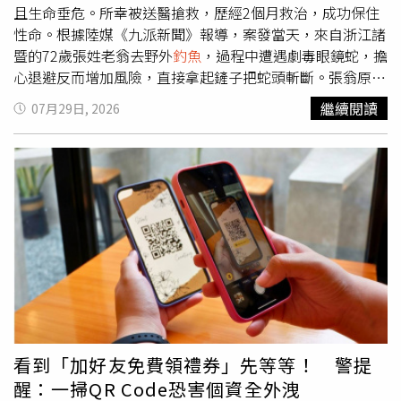
福的成長環境。
且生命垂危。所幸被送醫搶救，歷經2個月救治，成功保住
性命。根據陸媒《九派新聞》報導，案發當天，來自浙江諸
暨的72歲張姓老翁去野外
釣魚
，過程中遭遇劇毒眼鏡蛇，擔
心退避反而增加風險，直接拿起鏟子把蛇頭斬斷。張翁原以
為眼鏡蛇已死亡，徒手撿拾蛇頭時，已離體的蛇頭因神經反
繼續閱讀
07月29日, 2026
射突然爆發攻擊，將毒牙深深刺入張翁左手掌心。張翁被咬
後，傷口迅速發黑腫脹，短短20分鐘內出現胸悶、噁心及視
力模糊等中毒反應，隨即被緊急送往浙江省中醫院急診科救
治。醫療團隊表示，張翁送醫時左手臂已腫脹變黑紫色像茄
子，加上心律過速且血壓暴降，體內肌酸激酶等指標飆升，
屬於典型的眼鏡蛇毒「神經—細胞—心臟」三重毒性發作。
倘若未即時搶救恐有生命危險，醫療團隊隨即展開治療，先
後實施肌肉筋膜切開減壓及負壓引流等手術，搶在壞死組織
蔓延前完成清創，並安排重症照護以穩定生命徵象。張翁度
過危險期後，由於患肢感染嚴重，一度面臨截肢危機。醫療
團隊採用系統性保肢方案，透過多次清創、人工真皮移植與
護理團隊的復健計畫，成功修復創面並保留其左手功能。張
看到「加好友免費領禮券」先等等！ 警提
翁在治療2個月後已順利康復出院，並向醫護人員致謝。對
醒：一掃QR Code恐害個資全外洩
此，醫師提醒，爬行類動物在頭部離體後，脊髓反射機制仍