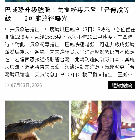
近前後，請市民朋友盡量留在家中避免外出，切勿前往山區
巴威恐升級強颱！氣象粉專示警「是傳說等
觀光或沿海地區進行觀浪、
釣魚
等戶外活動，以免發生受困
級」 2可能路徑曝光
等危險。
󠀠中央氣象署指出，中度颱風巴威今（3日）8時的中心位置在
北緯12.8度，東經155.5度，以每小時20公里速度，向西進
行。對此，氣象粉專指出，巴威快速增強，可能升級成強颱
並發展為大型系統，未來路徑受太平洋高壓影響仍有不確定
性，若偏西恐接近或影響台灣，北轉則趨向琉球日本；其龐
大環流下週起將帶來長浪，海邊活動需注意。氣象粉專「台
灣颱風論壇｜天氣特急」今（3日）稍早發文指出，巴威颱
風目前距離台灣約3900公里，已增強為中度颱風，且仍處
繼續閱讀
07月03日, 2026
於快速增強階段，最快今晚就有機會達到強烈颱風等級。由
於環境條件相當有利，未來巔峰強度預估可達每秒60公尺以
上，暴風圈半徑預估可擴大至350公里左右，「將是一個強
度強、風場廣闊的大型颱風，對許多颱風迷而言，可說是傳
說等級！」󠀠至於是否影響台灣？粉專指出，目前各主流模式
對前期路徑已有高度共識，未來幾天將持續朝偏西或西北西
移動，「真正的分歧點仍是在下週四（9日）接近日本琉球