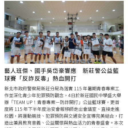
藝人班傑、國手吳岱豪響應 新莊警公益籃
球賽「反詐反毒」熱血開打
新北市政府警察局新莊分局為落實 115 年暑期青春專案工
作並深化青少年犯罪預防觀念，4日於新莊國民中學盛大舉
辦「TEAM UP！青春專案－防詐開打」公益籃球賽，更首
度將 115 年下半年度治安會報移師走出會議室、直接走進
校園，將運動競技、犯罪預防與交通安全宣導完美結合，打
造出兼具教育意義、公益關懷與熱血活力的青春盛會。本次