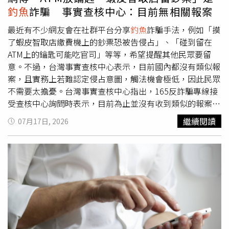
話，應立即掛斷後以原有方式向本人查證，並建議與家中長
釣魚
詐騙 事實查核中心：目前無相關報案
輩預先設定專屬通關密語，以快速辨別真偽；如有疑問，請
撥打165反詐騙專線或110報案。
最近有不少網友會在社群平台分享
釣魚
詐騙手法，例如「摸
了蝦皮智取店繳費機上的鈔票恐被告侵占」、「碰到留在
ATM上的鑰匙可能吃官司」等等，希望提醒其他民眾要留
意。不過，台灣事實查核中心表示，目前國內都沒有類似報
案，且實務上若難認定侵占意圖，觸法機會極低，因此民眾
不需要太擔憂。台灣事實查核中心指出，165反詐騙專線接
受查核中心詢問時表示，目前為止並沒有收到類似的報案，
研判為網路謠言的可能性較高，蝦皮智取店門市內均設有24
繼續閱讀
07月17日, 2026
小時錄影設備，不論物品由誰遺落或取走，皆有影像紀錄可
循；而超商或是ATM都裝置嚴密的監控系統，萬一發生糾
紛，都可以透過影帶還原真相，因此推斷相關犯罪手法的施
行率極低。銘傳大學犯罪防治學系助理教授、前刑事局預防
科科長林書立說明，一般民眾如果要將遺失物送警局招領，
也會有「撿起來送交」的過程，無法單憑撿起或移動物品的
動作，就認定有侵占犯意，而利用這種「
釣魚
」方式陷害他
人的可行性極低，應是網路過度揣測。律師李郁霆也表示，
要是這種設局手法真的存在，那麼遺落的物品、錢才就並非