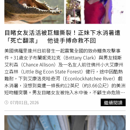
南方海域之後，屆時將視太平洋高氣壓的強度及勢力範圍而
定。如果高壓維持較強，巴威持續偏西，更接近甚至影響台
灣。反之，若高壓減弱較快，則有機會提前北轉，朝日本琉
球方向前進。」粉專強調，目前整體預報對於後期仍存在不
小的不確定性，因此，現在還不宜過早下定論，再持續觀察
目睹女友活活被巨鱷撕裂！正妹下水消暑遭
2至3天，預報可望逐漸明朗。粉專也提醒「無論巴威是否侵
「死亡翻滾」 他徒手搏命救不回
襲台灣，受其龐大環流影響，下週三（8日）起東半部沿
海、北海岸及恆春半島一帶，都有發生長浪的機會，若有安
美國佛羅里達州日前發生一起震驚全國的致命鱷魚攻擊事
排海邊、衝浪、潛水、
釣魚
或其他海上活動，建議提前取消
件。31歲女子布蘭妮克拉克（Brittany Clark）與男友錢斯
或延期。」對此，天氣職人吳聖宇今也在臉書粉專發文指
艾利森（Chance Allison）及一名友人前往佛州小大艾康州
出，巴威颱風生成不到24小時已經增強為中度颱風，結構完
立森林（Little Big Econ State Forest）健行，途中因酷熱
整，颱風眼已經清楚可見，強度仍在快速增強中，預估今晚
難耐，下到艾康洛克哈奇河（Econlockhatchee River）戲
就可以達到強烈颱風等級，也就是有機會挑戰生成後36至
水消暑，沒想到竟遭一條長約12英尺（約3.66公尺）的美洲
48小時就達到強烈颱風的威力，「果然在良好海溫、大氣條
短吻鱷突襲。男友目睹女友被拖入水中後，不顧生命危險衝
件配合下，颱風發展的速度就會非常快，預報模式幾乎都有
上前與巨鱷徒手搏鬥，一度成功將她拉回岸邊，但仍無法阻
繼續閱讀
07月01日, 2026
掌握到這種快速增強的情況。」吳聖宇補充，巴威颱風預期
止悲劇發生，布蘭妮最終因失血過多，在送醫途中宣告不
會進入3至4天加速向西北西移動的階段，除了速度加快之
治。布蘭妮的男友錢斯艾利森目睹女友遭鱷魚襲擊，第一時
外，同時也要密切觀察它環流擴大的情況，預報資料大多預
間衝上前徒手搏鬥，仍無法挽回悲劇。（圖／翻攝自臉書，
測未來這3至4天內除了威力增強以及加速移動外，颱風的環
Chance Allison、Brittany Clark）根據《People》、《紐約