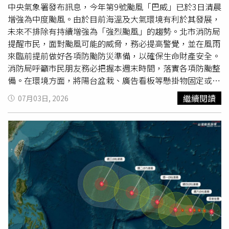
正全力實施誘捕計畫，務求盡快捕獲這隻傷人的危險鱷魚。
中央氣象署發布訊息，今年第9號颱風「巴威」已於3日清晨
據統計，該州境內約有130萬隻鱷魚，雖然鱷魚主動襲擊人
增強為中度颱風。由於目前海溫及大氣環境有利於其發展，
類的致死率相對較低，但專家仍呼籲民眾在晨昏或夜間等鱷
未來不排除有持續增強為「強烈颱風」的趨勢。北市消防局
魚活躍時段靠近水域時，務必保持安全距離，以防類似的潛
提醒市民，面對颱風可能的威脅，務必提高警覺，並在風雨
在衝突再度發生。
來臨前提前做好各項防颱防災準備，以確保生命財產安全。
消防局呼籲市民朋友務必把握本週末時間，落實各項防颱整
備。在環境方面，將陽台盆栽、廣告看板等懸掛物固定或收
妥，同時清理住家陽台、頂樓排水孔及周邊排水溝，避免因
繼續閱讀
07月03日, 2026
雜物阻塞而造成積淹水。若住家位於低窪地區，請提前準備
沙包，並測試居家防水閘門功能是否正常。在緊急避難包方
面，請備妥至少3天份的乾糧與飲用水，並檢查手電筒、行
動電源等照明通訊設備，以備停電時掌握即時災情。為了讓
市民能隨時掌握最即時的防災動態，市府提供了多管道的資
訊服務。民眾可隨時至「防災臺北」網站
（eoc.gov.taipei）查詢最新氣象、淹水潛勢及避難收容等
重要資訊，亦可透過智慧型手機下載安裝「臺北市行動防災
App」。此外，北市消防局建議市民加入「臺北市政府Line
官方帳號」，即時收到停班停課、水情動態、水閘門啟閉及
紅黃線開放停車等第一手推播訊息。消防局呼籲，在颱風接