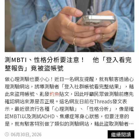
流也會明顯擴大（含暴風圈半徑以及外圍環流範圍），這個
郵報》（New York Post）、《太陽報》（The Sun）及
颱風環流大小的變化對於下週颱風北轉的情況可能會很重
ETtoday等報導，事故發生於6月28日下午，三人當時行經
要，因此可以多加觀察留意。吳聖宇續稱，目前的路徑預報
巴爾街步道（Barr Street Trailhead）附近，因天氣炎熱，
仍是要看關鍵的8日至9日這2天高壓調整以及颱風北轉的程
臨時決定走進河中降溫。當時河水僅約3英尺（約91公分）
度，傳統物理模式跟AI調整模式之間仍未能達成一致共識，
深，大約到成人腰部高度，看似相當安全，因此沒有人察覺
不過差距已經較為縮小，應該明後天週末期間（4至5日）就
危險正在逼近。佛羅里達州魚類與野生動物保育委員會
會更趨於明朗，然後就準備進入實質討論風雨影響程度的階
（Florida Fish and Wildlife Conservation Commission，
段。如果直接侵襲的話風雨會很強烈而且全台皆受影響，反
FWC）調查指出，三人並未餵食、挑釁或接近鱷魚，而是遭
測MBTI、性格分析要注意！ 他「登入看完
之如果北轉角度較大，在台灣以東到琉球群島一帶北上，因
到突如其來的攻擊。法醫報告顯示，巨鱷先咬住布蘭妮其中
整報告」竟被盜帳號
為這颱風預報範圍很大，台灣這邊還是會有比較明顯的天氣
一隻手臂，隨後施展俗稱「死亡翻滾」（Death Roll）的捕
變化情況。吳聖宇提醒，「總之要請大家預先做好防颱準
食方式，不斷高速翻轉身體，利用強大的扭力撕裂獵物組
做心理測驗也要小心！近日一名網友提醒，就有駭客透過心
備，並且在9~12日之間有行程安排的朋友要隨時做好可能
織，企圖將人拖入水中活活溺斃。眼見女友被攻擊，錢斯毫
理測驗網站，誘導測驗者「登入社群帳號看完整結果」，藉
必須要調整的情況。」至於南海西部的雲團則是今天凌晨生
不猶豫跳進水裡，徒手與巨鱷展開搏鬥，死命抓住布蘭妮不
此來盜用帳號、亂發
釣魚
貼文，因此呼籲民眾做測驗前應先
成的今年第10號颱風梅莎，吳聖宇指出，對台灣沒有影響，
讓她被拖走。他一度成功把女友其中一隻手臂硬生生從鱷魚
確認網站來源是否正規。這名網友日前在Threads發文表
不過未來這2至3天內將為海南島、廣西以及廣東（含港澳）
口中拉出，但巨鱷隨即再次發動攻擊，轉而咬住另一隻手
示，最近很流行各種「心理測驗」、「性格分析」，像是確
一帶造成影響，有機會出現明顯的降雨，要前往這些地方的
臂，猛烈撕扯，導致布蘭妮雙臂幾乎全遭撕裂，現場血流如
認MBTI以及測試ADHD、焦慮症等身心狀態，但要注意的
朋友請多留意。
注。直到鱷魚最終鬆口游離，錢斯與同行友人才趕緊將她拖
是，就有駭客特別做了類似的測驗網站，藉此盜取測驗者的
回岸上。三人隨即展開急救，錢斯一邊替女友止血，一邊與
資料。原PO提到，當時他的弟弟點進該網站做測驗，準備
繼續閱讀
06月30日, 2026
友人輪流施行心肺復甦術（CPR），並立即撥打911報案。
看測驗結果的詳細內容時，網頁出現「為了儲存您的測驗結