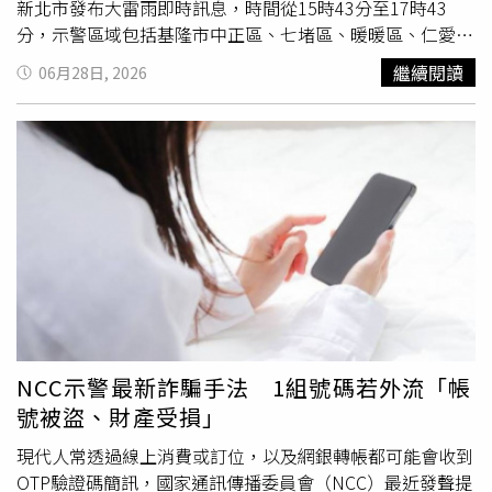
以接受她突然離世。事故發生後，巴爾街步道已全面封閉，
新北市發布大雷雨即時訊息，時間從15時43分至17時43
重新開放時間尚未公布。FWC表示，佛州目前約有150萬隻
分，示警區域包括基隆市中正區、七堵區、暖暖區、仁愛
美洲短吻鱷，自1948年至今共記錄超過450起鱷魚攻擊事
區、中山區、安樂區、信義區；台北市松山區、信義區、大
繼續閱讀
06月28日, 2026
件，其中30起造成死亡，平均每年約發生8起未受挑釁的攻
安區、中山區、中正區、大同區、萬華區、文山區、南港
擊案件，致命案例相當少見。然而，這已是佛州中部一週內
區、內湖區、士林區；新北市板橋區、三重區、中和區、永
第3起鱷魚傷人事件，此前已有一名男童
釣魚
時遭咬傷手
和區、新店區、汐止區、瑞芳區、深坑區、石碇區、坪林
部，另有一名浮潛民眾在彩虹河（Rainbow River）遭鱷魚
區、平溪區、雙溪區、萬里區。期間可能有短延時強降雨發
攻擊。FWC再次提醒民眾，夏季正值鱷魚活動旺盛時期，切
生，並伴隨較強陣風、閃電落雷，請慎防溪（河）水暴漲、
勿在天然河流、湖泊或已知有鱷魚出沒的水域戲水、游泳或
坍方、落石、低窪地區積水、低能見度、雷擊。氣象署也表
涉水，以免發生無法挽回的悲劇。
示，雙北山區有暴雨發生機率，已發布災防告警。（圖／中
央氣象署）除此之外，氣象署針對新北市北勢溪（坪林映像
虎寮區），新北市北港溪（汐止柯子林），新北市基隆河
（平溪望古瀑布），新北市永定溪（石碇蚯蚓坑），新北市
石碇溪（石碇淡蘭吊橋），新北市逮魚堀溪，台北市雙溪
（雙溪淨水場至聖人瀑布）發布災防告警，持續時間至17時
NCC示警最新詐騙手法 1組號碼若外流「帳
43分；此區域已有暴雨或有暴雨發生的機率，留意溪水暴漲
號被盜、財產受損」
並儘速遠離溪流，呼籲民眾勿從事溯溪、
釣魚
、戲水等活
動，以策安全。
現代人常透過線上消費或訂位，以及網銀轉帳都可能會收到
OTP驗證碼簡訊，國家通訊傳播委員會（NCC）最近發聲提