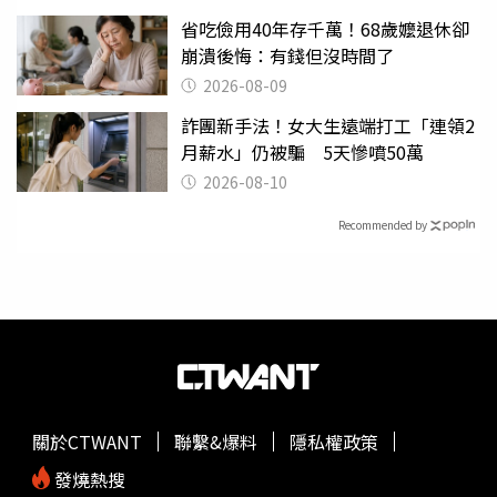
省吃儉用40年存千萬！68歲嬤退休卻
崩潰後悔：有錢但沒時間了
2026-08-09
詐團新手法！女大生遠端打工「連領2
月薪水」仍被騙 5天慘噴50萬
2026-08-10
Recommended by
關於CTWANT
聯繫&爆料
隱私權政策
發燒熱搜