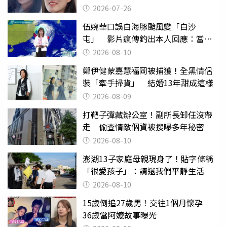
2026-07-26
伍婉華口誤白海豚颱風變「白沙
屯」 影片瘋傳釣出本人回應：當下
懊惱到現在
2026-08-10
鄭伊健蒙嘉慧福岡被捕獲！全黑情侶
裝「牽手掃貨」 結婚13年甜成這樣
2026-08-09
打靶子彈藏辦公室！副所長卸任沒帶
走 偷查情敵個資被搜曝多年秘密
2026-08-10
澎湖13子家庭母親現身了！貼字條稱
「很愛孩子」：請還我們平靜生活
2026-08-10
15歲倒追27歲男！交往1個月懷孕
36歲當阿嬤故事曝光