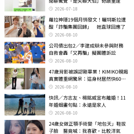
閒聊驚覺「是失聯大伯」奇蹟重逢
2026-07-18
蘿拉神隱19個月悄發文！曬特斯拉遭
酸「詐騙集團回歸」 她直球回應了
2026-08-10
公司債出包2／李建成辯未參與財務
自救會轟「又再騙」擬團體訴訟
2026-08-10
47歲背影被誤認剛畢業！KIMIKO親揭
真實體重網驚呆：這身材居然快60公
斤？
2026-08-10
快訊／方志友、楊銘威宣布離婚！11
年婚姻畫句點：永遠是家人
2026-08-10
24歲女做正顎手術變「地包天」鞋拔
子臉 醫竟喊：我喜歡，比較洋氣