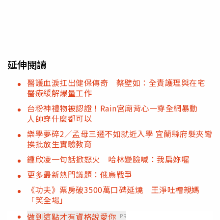
延伸閱讀
醫護血淚扛出健保傳奇 蔡壁如：全責護理與在宅
醫療緩解爆量工作
台粉神禮物被認證！Rain宮廟背心一穿全網暴動
人帥穿什麼都可以
樂學夢碎2／孟母三遷不如就近入學 宜蘭縣府髮夾彎
挨批放生實驗教育
鍾欣凌一句話掀怒火 哈林變臉喊：我扁妳喔
更多最新熱門議題：俄烏戰爭
《功夫》票房破3500萬口碑延燒 王淨吐槽親媽
「笑全場」
做到這點才有資格說愛你
PR