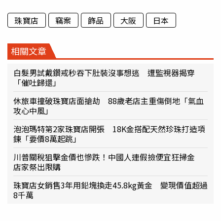
珠寶店
竊案
飾品
大阪
日本
相關文章
白髮男試戴鑽戒秒吞下肚裝沒事想逃 遭監視器揭穿
「催吐歸還」
休旅車撞破珠寶店面搶劫 88歲老店主重傷倒地「氣血
攻心中風」
泡泡瑪特第2家珠寶店開張 18K金搭配天然珍珠打造項
鍊「要價8萬起跳」
川普關稅狙擊金價也慘跌！中國人連假撿便宜狂掃金
店家祭出限購
珠寶店女銷售3年用鉛塊換走45.8kg黃金 變現價值超過
8千萬