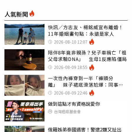
人氣新聞
快訊／方志友、楊銘威宣布離婚！
11年婚姻畫句點：永遠是家人
2026-08-10 12:07
陪伴8年竟非親孫？兒子車禍亡「祖
父母求驗DNA」 生母1反應陷僵局
2026-08-09 18:55
一次性內褲穿到一半「褲頭分
離」 妹子裙底滑落尬爆：同事全
看光
2026-08-09 22:46
做到這點才有資格說愛你
台灣癌症基金會
俄籍姊弟泰國遇害！警逮2嫌又扯出