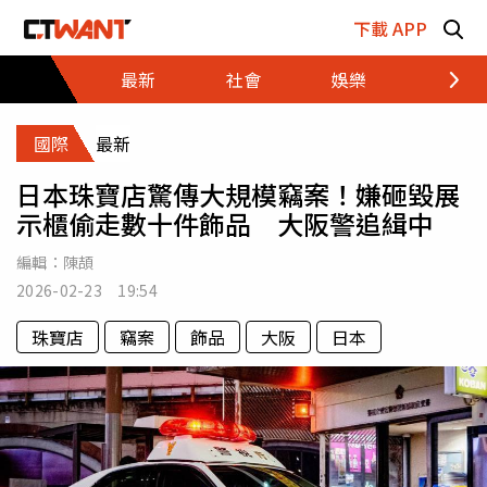
跳至主要內容區塊
下載 APP
最新
社會
娛樂
財經
國際
最新
日本珠寶店驚傳大規模竊案！嫌砸毀展
示櫃偷走數十件飾品 大阪警追緝中
編輯：
陳頡
2026-02-23 19:54
珠寶店
竊案
飾品
大阪
日本