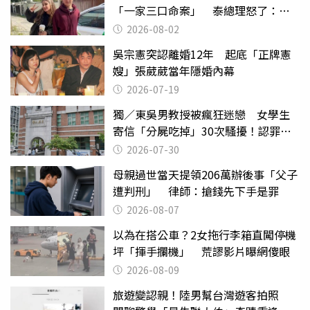
「一家三口命案」 泰總理怒了：依
法嚴懲
2026-08-02
吳宗憲突認離婚12年 起底「正牌憲
嫂」張葳葳當年隱婚內幕
2026-07-19
獨／東吳男教授被瘋狂迷戀 女學生
寄信「分屍吃掉」30次騷擾！認罪免
關
2026-07-30
母親過世當天提領206萬辦後事「父子
遭判刑」 律師：搶錢先下手是罪
2026-08-07
以為在搭公車？2女拖行李箱直闖停機
坪「揮手攔機」 荒謬影片曝網傻眼
2026-08-09
旅遊變認親！陸男幫台灣遊客拍照