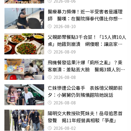
2026-08-06
醫療暴力頻傳！近一半受害者是護理
師 醫嘆：在醫院揮拳代價比你想像
的還要大
2026-08-10
父親節聚餐點3千合菜！「15人擠10人
桌」她餓到崩潰 網傻眼：讓店家看
笑話
2026-08-09
飛機餐發這果汁爆「廁所之亂」？乘
客崩潰：差點丟大臉 醫揭3類人別亂
喝
2026-08-08
亡妹慘遭公公毒手 表姊憶父親節前
夕：小舅舅仍到殯儀館陪她說話
2026-08-08
陽明交大教授砍死妹夫！岳母追思首
發聲 揭11年經營真相駁「爭產」
2026-08-02