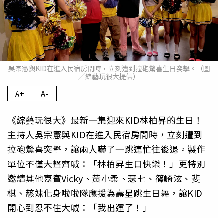
吳宗憲與KID在進入民宿房間時，立刻遭到拉砲驚喜生日突擊。（圖
／綜藝玩很大提供）
A+
A-
《綜藝玩很大》最新一集迎來KID林柏昇的生日！
主持人吳宗憲與KID在進入民宿房間時，立刻遭到
拉砲驚喜突擊，讓兩人嚇了一跳連忙往後退。製作
單位不僅大聲齊喊：「林柏昇生日快樂！」更特別
邀請其他嘉賓Vicky、黃小柔、瑟七、篠崎泫、斐
棋、慈妹化身啦啦隊應援為壽星跳生日舞，讓KID
開心到忍不住大喊：「我出運了！」