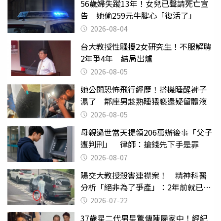
56歲婦失蹤13年！女兒已聲請死亡宣
告 她偷259元牛腱心「復活了」
2026-08-04
台大教授性騷擾2女研究生！不服解聘
2年爭4年 結局出爐
2026-08-05
她公開恐怖飛行經歷！搭機睡醒褲子
濕了 鄰座男趁熟睡猥褻還疑留體液
2026-08-05
母親過世當天提領206萬辦後事「父子
遭判刑」 律師：搶錢先下手是罪
2026-08-07
陽交大教授殺害連襟案！ 精神科醫
分析「絕非為了爭產」：2年前就已言
行詭異
2026-07-22
37歲星二代男星驚傳陳屍家中！經紀