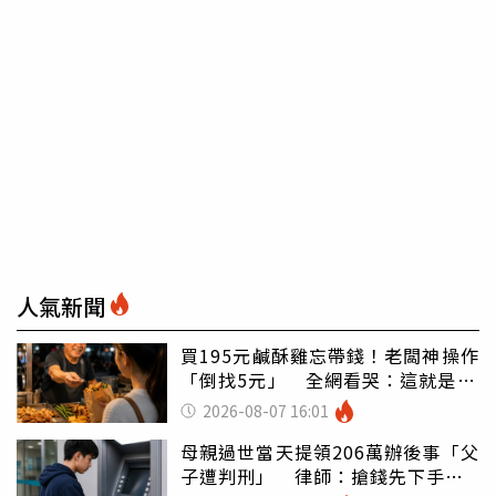
人氣新聞
買195元鹹酥雞忘帶錢！老闆神操作
「倒找5元」 全網看哭：這就是台
灣
2026-08-07 16:01
母親過世當天提領206萬辦後事「父
子遭判刑」 律師：搶錢先下手是