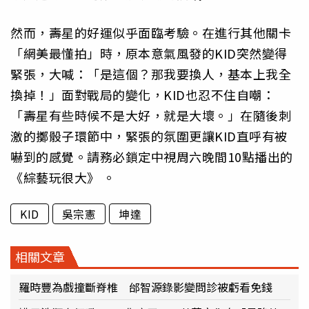
然而，壽星的好運似乎面臨考驗。在進行其他關卡
「網美最懂拍」時，原本意氣風發的KID突然變得
緊張，大喊：「是這個？那我要換人，基本上我全
換掉！」面對戰局的變化，KID也忍不住自嘲：
「壽星有些時候不是大好，就是大壞。」在隨後刺
激的擲骰子環節中，緊張的氛圍更讓KID直呼有被
嚇到的感覺。請務必鎖定中視周六晚間10點播出的
《綜藝玩很大》 。
KID
吳宗憲
坤達
相關文章
羅時豐為戲撞斷脊椎 邰智源錄影變問診被虧看免錢