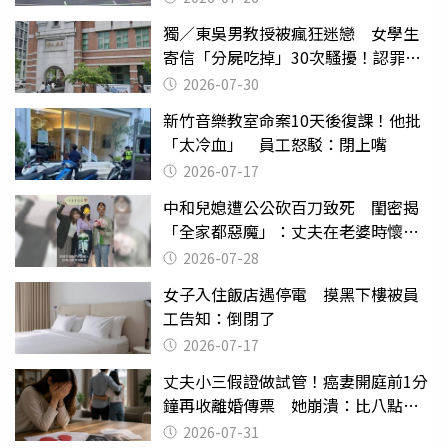
獨／東吳男教授被瘋狂迷戀 女學生
寄信「分屍吃掉」30次騷擾！認罪免
關
2026-07-30
新竹音樂教室命案10天後復課！他批
「太冷血」 員工怒駁：閉上嘴
2026-07-17
中和兒媳遭公公砍百刀致死 閨密揭
「全家都惡魔」：丈夫在老婆時懷孕
摔東西
2026-07-28
女子入住飯店遇停電 摸黑下樓被員
工告知：倒閉了
2026-07-17
丈夫小三假證做試管！癌妻開庭前1分
鐘再收離婚傳票 她崩潰：比八點檔
還扯
2026-07-31