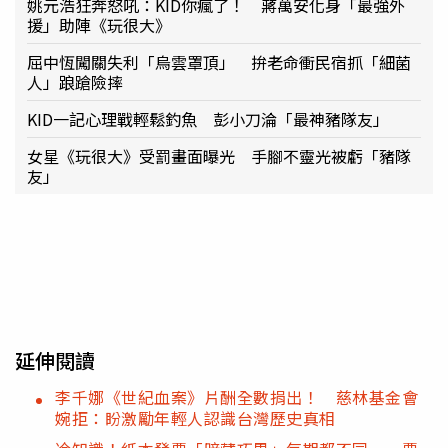
姚元浩狂奔怒吼：KID你瘋了！ 蔣萬安化身「最強外
援」助陣《玩很大》
屈中恆闖關失利「烏雲罩頂」 拚老命衝民宿抓「細菌
人」踉蹌險摔
KID一記心理戰輕鬆釣魚 彭小刀淪「最神豬隊友」
女星《玩很大》受罰畫面曝光 手腳不靈光被虧「豬隊
友」
延伸閱讀
李千娜《世紀血案》片酬全數捐出！ 慈林基金會
婉拒：盼激勵年輕人認識台灣歷史真相