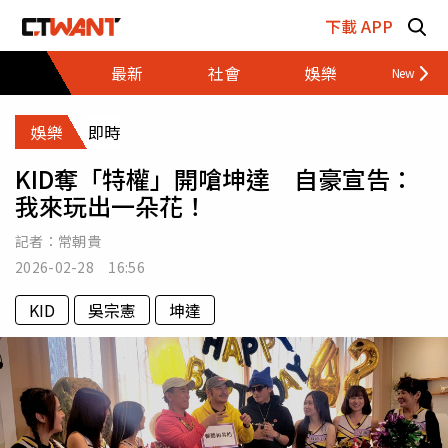
跳至主要內容區塊
下載 APP
最新
社會
娛樂
財經
娛樂
即時
KID奪「特權」開嗆坤達 自豪宣告：
我來玩出一朵花！
記者：
常朝貴
2026-02-28 16:56
KID
吳宗憲
坤達