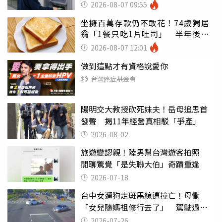
罪
2026-08-07 09:55
坐擁百萬存款仍不敢花！74歲獨居
翁「1餐只吃1片吐司」 半年後暴
瘦嚇壞女兒
2026-08-07 12:01
做到這點才有資格說愛你
台灣癌症基金會
陽明交大教授砍死妹夫！岳母追思首
發聲 揭11年經營真相駁「爭產」
2026-08-02
旅遊變認親！陸男幫台灣遊客拍照
閒聊驚覺「是失聯大伯」奇蹟重逢
2026-07-18
台中女遛狗走斑馬線遭撞亡！母慟
「女兒隨媽祖修行去了」 駕駛過失
致死判9月
2026-07-26