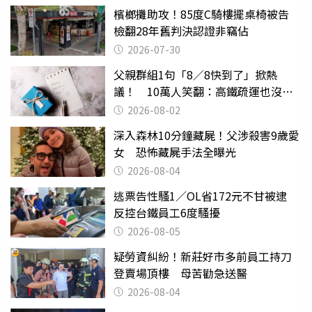
檳榔攤助攻！85度C騎樓擺桌椅被告
檢翻28年舊判決認證非竊佔
2026-07-30
父親群組1句「8／8快到了」掀熱
議！ 10萬人笑翻：高鐵疏運也沒列
父親節
2026-08-02
深入森林10分鐘藏屍！父涉殺害9歲愛
女 恐怖藏屍手法全曝光
2026-08-04
逃票告性騷1／OL省172元不甘被逮
反控台鐵員工6度騷擾
2026-08-05
疑勞資糾紛！新莊好市多前員工持刀
登賣場頂樓 母苦勸急送醫
2026-08-04