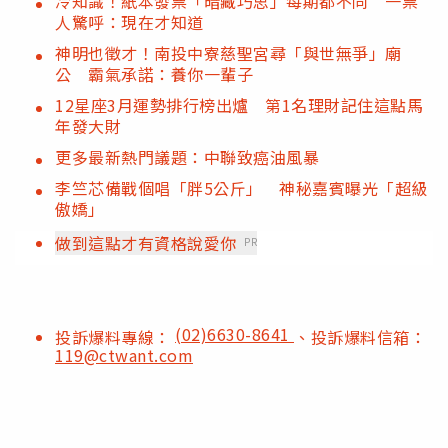
冷知識！紙本發票「暗藏巧思」每期都不同 一票
人驚呼：現在才知道
神明也徵才！南投中寮慈聖宮尋「與世無爭」廟
公 霸氣承諾：養你一輩子
12星座3月運勢排行榜出爐 第1名理財記住這點馬
年發大財
更多最新熱門議題：中聯致癌油風暴
李竺芯備戰個唱「胖5公斤」 神秘嘉賓曝光「超級
傲嬌」
做到這點才有資格說愛你
PR
(02)6630-8641
投訴爆料專線：
、投訴爆料信箱：
119@ctwant.com