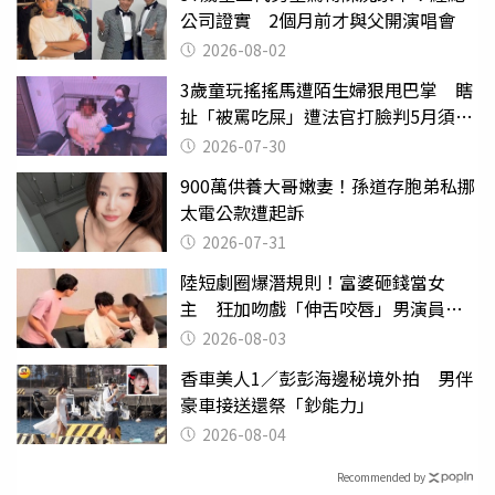
公司證實 2個月前才與父開演唱會
2026-08-02
3歲童玩搖搖馬遭陌生婦狠甩巴掌 瞎
扯「被罵吃屎」遭法官打臉判5月須入
監
2026-07-30
900萬供養大哥嫩妻！孫道存胞弟私挪
太電公款遭起訴
2026-07-31
陸短劇圈爆潛規則！富婆砸錢當女
主 狂加吻戲「伸舌咬唇」男演員崩
潰
2026-08-03
香車美人1／彭彭海邊秘境外拍 男伴
豪車接送還祭「鈔能力」
2026-08-04
Recommended by