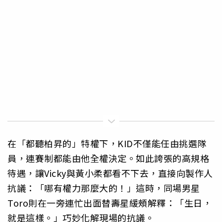
在「都聽柏昇的」特權下，KID不僅能任由挑選隊
員，連賽制都能由他全權決定。如此誇張的高規格
待遇，讓Vicky與黃小柔都看不下去，直接向製作人
抗議：「哪有權力那麼大的！」這時，同場男星
Toro則在一旁連忙出面替壽星緩頰解釋：「生日，
就是這樣。」巧妙化解現場的抗議。