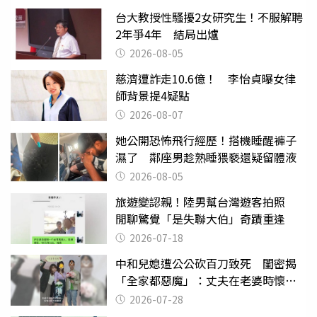
台大教授性騷擾2女研究生！不服解聘
2年爭4年 結局出爐
2026-08-05
慈濟遭詐走10.6億！ 李怡貞曝女律
師背景提4疑點
2026-08-07
她公開恐怖飛行經歷！搭機睡醒褲子
濕了 鄰座男趁熟睡猥褻還疑留體液
2026-08-05
旅遊變認親！陸男幫台灣遊客拍照
閒聊驚覺「是失聯大伯」奇蹟重逢
2026-07-18
中和兒媳遭公公砍百刀致死 閨密揭
「全家都惡魔」：丈夫在老婆時懷孕
摔東西
2026-07-28