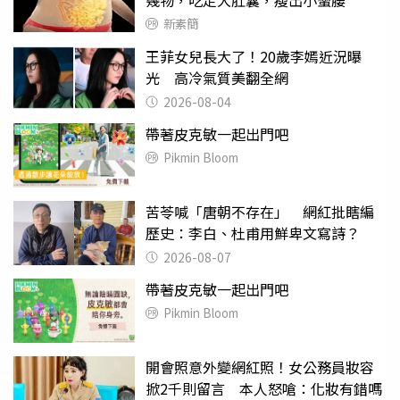
新素簡
王菲女兒長大了！20歲李嫣近況曝
光 高冷氣質美翻全網
2026-08-04
帶著皮克敏一起出門吧
Pikmin Bloom
苦苓喊「唐朝不存在」 網紅批瞎編
歷史：李白、杜甫用鮮卑文寫詩？
2026-08-07
帶著皮克敏一起出門吧
Pikmin Bloom
開會照意外變網紅照！女公務員妝容
掀2千則留言 本人怒嗆：化妝有錯嗎