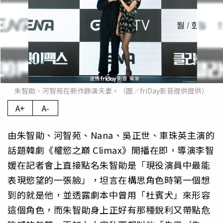
朱智勛、河智苑在新作飾演夫妻。（圖／friDay影音提供提供）
A+
A-
由朱智勛、河智苑、Nana、吳正世、車珠英主演的
話題韓劇《權慾之巔 Climax》開播在即，導演李智
媛在記者會上直接點名朱智勛是「現役演員中最能
表現慾望的一張臉」，坦言在構思角色時第一個想
到的就是他，並透露劇本中曾用「杜賓犬」來形容
這個角色，而朱智勛身上正好有那種銳利又帶點危