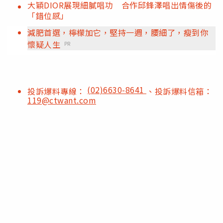
大穎DIOR展現細膩唱功 合作邱鋒澤唱出情傷後的
「錯位感」
減肥首選，檸檬加它，堅持一週，腰細了，瘦到你
懷疑人生
PR
(02)6630-8641
投訴爆料專線：
、投訴爆料信箱：
119@ctwant.com