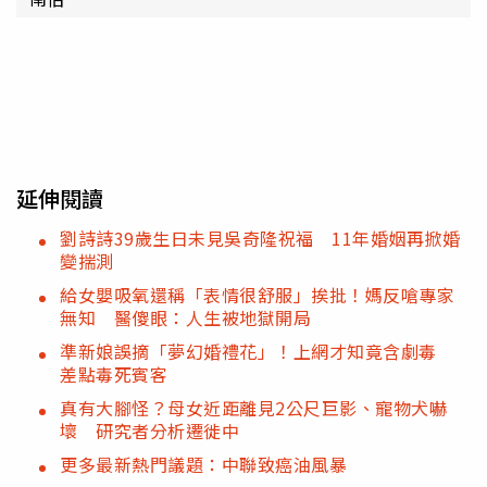
延伸閱讀
劉詩詩39歲生日未見吳奇隆祝福 11年婚姻再掀婚
變揣測
給女嬰吸氧還稱「表情很舒服」挨批！媽反嗆專家
無知 醫傻眼：人生被地獄開局
準新娘誤摘「夢幻婚禮花」！上網才知竟含劇毒
差點毒死賓客
真有大腳怪？母女近距離見2公尺巨影、寵物犬嚇
壞 研究者分析遷徙中
更多最新熱門議題：中聯致癌油風暴