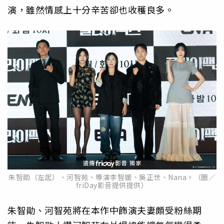
演，雖然情感上十分辛苦卻也收穫良多。
朱智勛（左起）、河智苑、導演李智媛、吳正世、Nana。（圖／
friDay影音提供提供）
朱智勛、河智苑將在本作中飾演夫妻頗受粉絲期