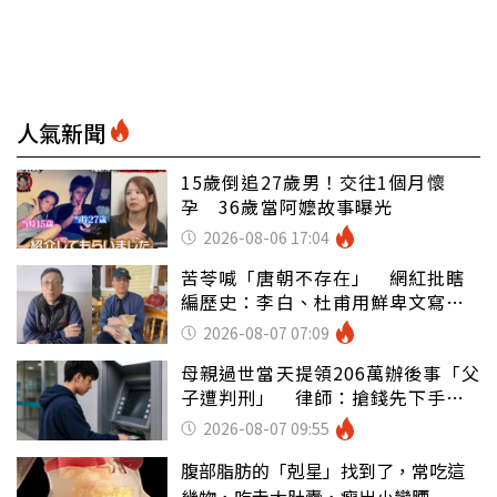
人氣新聞
15歲倒追27歲男！交往1個月懷
孕 36歲當阿嬤故事曝光
2026-08-06 17:04
苦苓喊「唐朝不存在」 網紅批瞎
編歷史：李白、杜甫用鮮卑文寫
詩？
2026-08-07 07:09
母親過世當天提領206萬辦後事「父
子遭判刑」 律師：搶錢先下手是
罪
2026-08-07 09:55
腹部脂肪的「剋星」找到了，常吃這
幾物，吃走大肚囊，瘦出小蠻腰