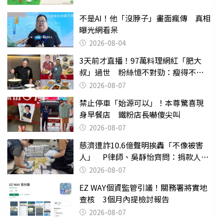
不是AI！他「沒脖子」畫面瘋傳 真相
曝光網看呆
2026-08-04
3天前才直播！97萬料理網紅「肥大
叔」過世 粉絲憶不對勁：瘦得不合
理
2026-08-07
禁止停車「始源可以」！本尊驚喜現
身早餐店 鐵粉店長嚇傻尖叫
2026-08-07
慈濟遭詐10.6億聲明挨轟「不像被害
人」 P律師、吳靜怡齊問：捐款人有
權知道真相
2026-08-07
EZ WAY個資監管引議！關務署將實地
查核 3個月內提檢討報告
2026-08-07