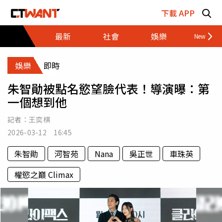
跳至主要內容區塊
下載 APP
最新
社會
娛樂
財經
娛樂
即時
朱智勛被點名慾望臉代表！導演曝：第
一個想到他
記者：
王奕棋
2026-03-12 16:45
朱智勛
河智苑
Nana
吳正世
車珠英
權慾之巔 Climax