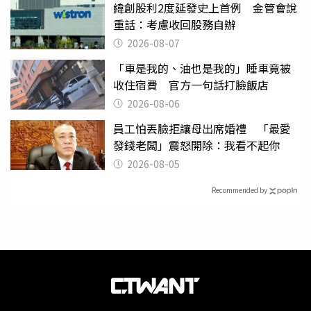
緯創股利2度延發史上首例 金管會說
重話：考慮收回股務自辦
2026-08-07
「車是我的、油也是我的」睡車竟被
收住宿費 官方一句話打臉飯店
2026-08-06
員工怕丟臉拒讓母出席婚禮 「最愛
發錢老闆」震怒開除：我看不起你
2026-08-05
Recommended by