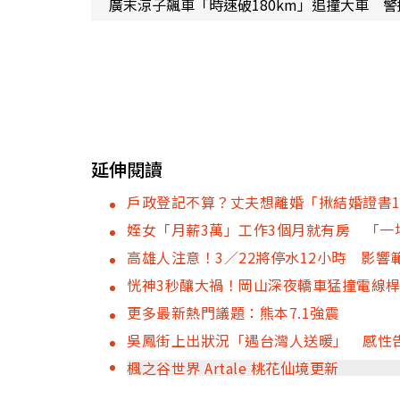
廣末涼子飆車「時速破180km」追撞大車 
延伸閱讀
戶政登記不算？丈夫想離婚「揪結婚證書
姪女「月薪3萬」工作3個月就有房 「一
高雄人注意！3／22將停水12小時 影響
恍神3秒釀大禍！岡山深夜轎車猛撞電線
更多最新熱門議題：熊本7.1強震
吳鳳街上出狀況「遇台灣人送暖」 感性
楓之谷世界 Artale 桃花仙境更新