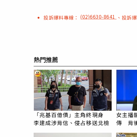
(02)6630-8641
投訴爆料專線：
、投訴
熱門推薦
「兆基百億債」主角終現身
女主播
李建成涉背信、侵占移送北檢
傳 背
辛苦了
PR