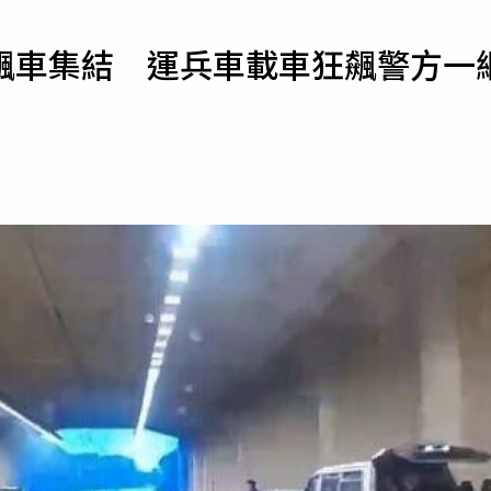
寵物
飆車集結 運兵車載車狂飆警方一
運勢
運動
梅酒