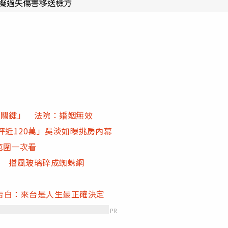
警擬過失傷害移送檢方
1關鍵」 法院：婚姻無效
坪近120萬」吳淡如曝挑房內幕
範圍一次看
桿 擋風玻璃碎成蜘蛛網
告白：來台是人生最正確決定
PR