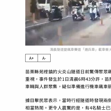
清晨隧道變飆車賽道「運兵車」載車衝火
A+
A-
苗栗縣苑裡鎮的火炎山隧道日前驚傳聚眾
重視，事件發生於1日清晨6時43分許，
車輛與人群聚集，疑似準備進行機車飆車
據目擊民眾表示，當時行經隧道時發現兩側
相當熱鬧。更令人震驚的是，有4名騎士