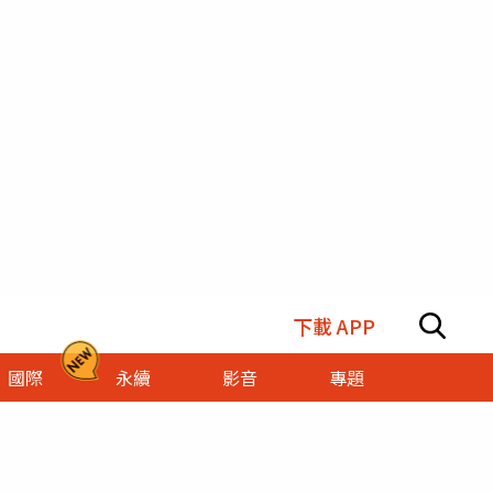
下載 APP
國際
永續
影音
專題