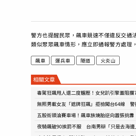
警方也提醒民眾，飆車競速不僅違反交通
類似聚眾飆車情形，應立即通報警方處理
飆車
運兵車
隧道
火炎山
相關文章
毒駕狂飆甩人還二度輾壓！女兒趴引擎蓋阻攔
無照男載女友「遮牌狂飆」拒檢闖台64線 警
五股街頭淪賽車場！飆車族燒胎逆向囂張挑釁
夜騎飆破90挨罰不服 台南男辯「只是去海邊