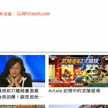
119@ctwant.com
爆料信箱：
PR
鏡頭前打瞌睡畫面瘋
Artale 記憶中的武陵道場
後原因曝！觀眾挺她：