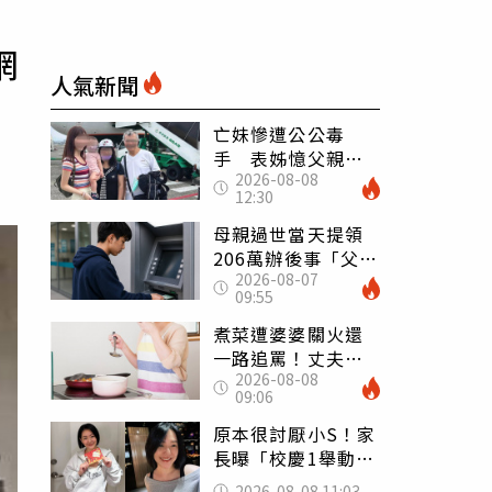
網
人氣新聞
亡妹慘遭公公毒
手 表姊憶父親節
2026-08-08
前夕：小舅舅仍到
12:30
殯儀館陪她說話
母親過世當天提領
206萬辦後事「父子
2026-08-07
遭判刑」 律師：
09:55
搶錢先下手是罪
煮菜遭婆婆關火還
一路追罵！丈夫勸
2026-08-08
別計較「媽媽老
09:06
了」 人妻超崩
潰：我像台傭
原本很討厭小S！家
長曝「校慶1舉動」
讓她徹底改觀 網
2026-08-08 11:03