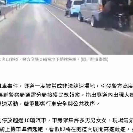
炎山隧道，警方突襲查緝揭地下競速集團。(圖∕翻攝畫面)
飆車事件，隧道一度被當成非法競速場地，引發警方高
苗栗縣警察局通霄分局接獲民眾報案，指出隧道內出現大
競速活動，嚴重影響行車安全與公共秩序。
停放超過10輛汽車，車旁聚集許多男男女女，現場氣
已騎上機車準備起跑，看似即將在隧道內展開高速競速，