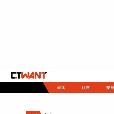
社會首頁
娛樂首頁
財經首頁
政
:::
最新
社會
娛
時事
即時
熱線
:::
直擊
大條
人物
調查
專題
３Ｃ