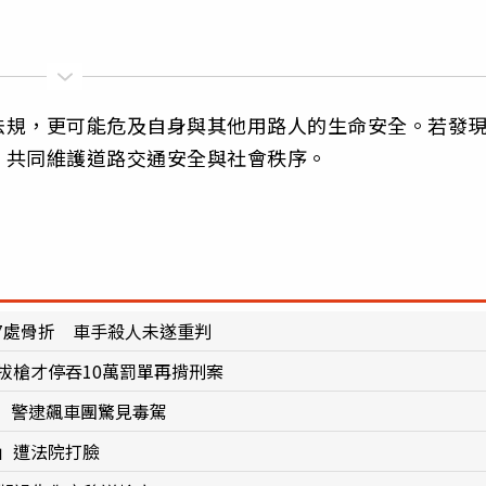
法規，更可能危及自身與其他用路人的生命安全。若發
，共同維護道路交通安全與社會秩序。
7處骨折 車手殺人未遂重判
拔槍才停吞10萬罰單再揹刑案
 警逮飆車團驚見毒駕
」遭法院打臉