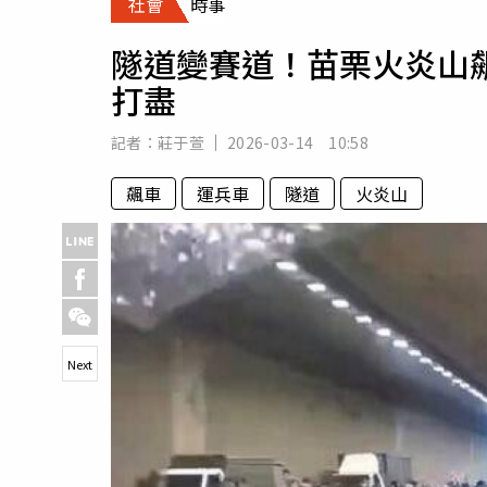
社會
時事
人物
汽車
隧道變賽道！苗栗火炎山
專欄
打盡
房產新勢力
記者：
莊于萱
2026-03-14 10:58
飆車
運兵車
隧道
火炎山
Next