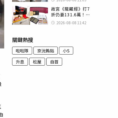
友洗版認證
故宮《龍藏經》打7
折仍要131.6萬！
店員曝：有人原價
2026-08-08 11:42
188萬付現購買
關鍵熱搜
啦啦隊
京沅鎢鈷
小S
升息
松屋
自首
度
量
氛
由