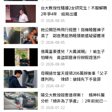
台大教授性騷擾2女研究生！不服解聘
2年爭4年 結局出爐
2026-08-05
她公開恐怖飛行經歷！搭機睡醒褲子
濕了 鄰座男趁熟睡猥褻還疑留體液
2026-08-05
億萬富豪遭兒「大義滅親」！偷生子
怕曝光 竟盜鄰居身份辦假證落戶
2026-08-06
母親過世當天提領206萬辦後事「父子
遭判刑」 律師：搶錢先下手是罪
2026-08-07
陽交大教授殺害連襟案！ 精神科醫
分析「絕非為了爭產」：2年前就已言
行詭異
2026-07-22