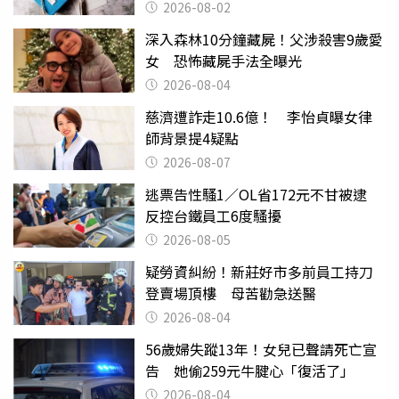
父親節
2026-08-02
深入森林10分鐘藏屍！父涉殺害9歲愛
女 恐怖藏屍手法全曝光
2026-08-04
慈濟遭詐走10.6億！ 李怡貞曝女律
師背景提4疑點
2026-08-07
逃票告性騷1／OL省172元不甘被逮
反控台鐵員工6度騷擾
2026-08-05
疑勞資糾紛！新莊好市多前員工持刀
登賣場頂樓 母苦勸急送醫
2026-08-04
56歲婦失蹤13年！女兒已聲請死亡宣
告 她偷259元牛腱心「復活了」
2026-08-04