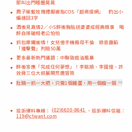
那叫出門睡醒晃晃
周子瑜藍玫瑰禮服被指COS「超商提網」 釣出小
編速回3字
酒後見真情2／小S醉後胸貼送婆婆成經典糗事 喝
醉自摔破相老公怕怕
抓包摩鐵偷情！女兒借手機揭母不倫 錄音露餡
「撞擊聲」判賠50萬
更多最新熱門議題：中聯致癌油風暴
醉後答應「完成任何夢想」！李銘順、李國煌、許
效舜三位大叔展開荒唐冒險
肚腩一抓一大把，只需1個雞蛋，用一個瘦一個
PR
(02)6630-8641
投訴爆料專線：
、投訴爆料信箱：
119@ctwant.com