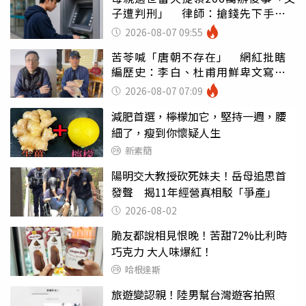
子遭判刑」 律師：搶錢先下手是
罪
2026-08-07 09:55
苦苓喊「唐朝不存在」 網紅批瞎
編歷史：李白、杜甫用鮮卑文寫
詩？
2026-08-07 07:09
減肥首選，檸檬加它，堅持一週，腰
細了，瘦到你懷疑人生
新素簡
陽明交大教授砍死妹夫！岳母追思首
發聲 揭11年經營真相駁「爭產」
2026-08-02
脆友都說相見恨晚！苦甜72%比利時
巧克力 大人味爆紅！
哈根達斯
旅遊變認親！陸男幫台灣遊客拍照