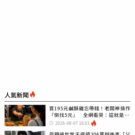
人氣新聞
買195元鹹酥雞忘帶錢！老闆神操作
「倒找5元」 全網看哭：這就是台
灣
2026-08-07 16:01
母親過世當天提領206萬辦後事「父