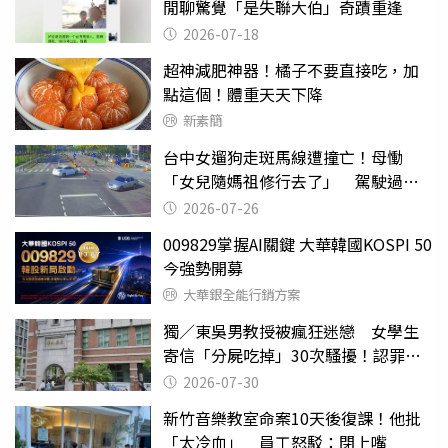
閒聊驚覺「是失聯大伯」奇蹟重逢
2026-07-18
超神減肥神器！橘子不要直接吃，加
點這個！體重天天下降
新素簡
台中女遛狗走斑馬線遭撞亡！母慟
「女兒隨媽祖修行去了」 駕駛過失
致死判9月
2026-07-26
009829掌握AI關鍵 大華韓國KOSPI 50
今強勢開募
大華銀全能行銷方案
獨／東吳男教授被瘋狂迷戀 女學生
寄信「分屍吃掉」30次騷擾！認罪免
關
2026-07-30
新竹音樂教室命案10天後復課！他批
「太冷血」 員工怒駁：閉上嘴