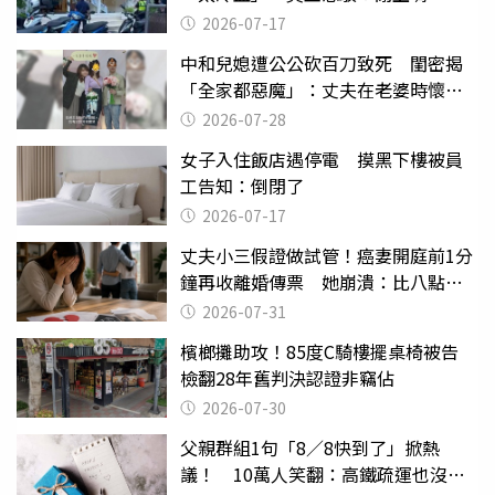
2026-07-17
中和兒媳遭公公砍百刀致死 閨密揭
「全家都惡魔」：丈夫在老婆時懷孕
摔東西
2026-07-28
女子入住飯店遇停電 摸黑下樓被員
工告知：倒閉了
2026-07-17
丈夫小三假證做試管！癌妻開庭前1分
鐘再收離婚傳票 她崩潰：比八點檔
還扯
2026-07-31
檳榔攤助攻！85度C騎樓擺桌椅被告
檢翻28年舊判決認證非竊佔
2026-07-30
父親群組1句「8／8快到了」掀熱
議！ 10萬人笑翻：高鐵疏運也沒列