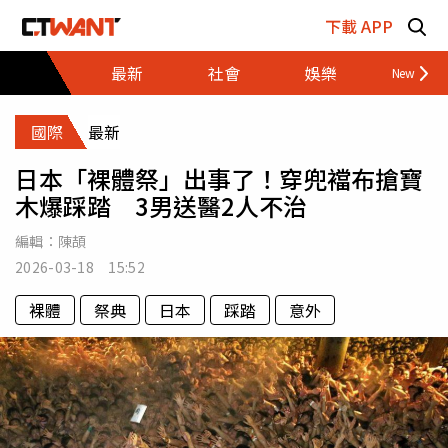
跳至主要內容區塊
下載 APP
最新
社會
娛樂
財經
國際
最新
日本「裸體祭」出事了！穿兜襠布搶寶
木爆踩踏 3男送醫2人不治
編輯：
陳頡
2026-03-18 15:52
裸體
祭典
日本
踩踏
意外