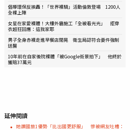
倡導環保反挨轟！「世界裸騎」活動倫敦登場 1200人
全裸上陣
女星在家愛裸體！大樓外牆施工「全被看光光」 拒穿
衣超狂回應：這我家耶
男子全身赤裸走進早餐店閒晃 衛生局認符合要件強制
送醫
10年前在自家後院裸體「被Google街景拍下」 他終於
獲賠37萬元
延伸閱讀
她讚國旅1優勢「比出國更舒服」 慘被網友吐槽：