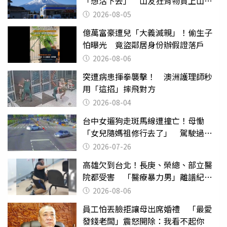
「想活下去」 山友狂背物資上山：
台灣真的是寶島
2026-08-05
億萬富豪遭兒「大義滅親」！偷生子
怕曝光 竟盜鄰居身份辦假證落戶
2026-08-06
突遭病患揮拳襲擊！ 澳洲護理師秒
用「這招」摔飛對方
2026-08-04
台中女遛狗走斑馬線遭撞亡！母慟
「女兒隨媽祖修行去了」 駕駛過失
致死判9月
2026-07-26
高雄欠到台北！長庚、榮總、部立醫
院都受害 「醫療暴力男」離譜紀錄
曝光
2026-08-06
員工怕丟臉拒讓母出席婚禮 「最愛
發錢老闆」震怒開除：我看不起你