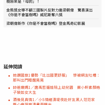
樹原來是「母的」！
金熊獎女導不顧三國製片反對力邀梁朝偉 驚喜演出
《你是不會當樹嗎》威尼斯奪六獎
梁朝偉新作《你是不會當樹嗎》登金馬奇幻影展
延伸閱讀
她讚國旅1優勢「比出國更舒服」 慘被網友吐槽：
那叫出門睡醒晃晃
帥爸嫩媽1／唐禹哲遛娃陪上幼兒園 蘇小軒素顏格
子裝如女大生
酒後見真情1／小S情緒潰堤夜赴好友黑人范范家
撕心痛哭崩潰畫面曝光