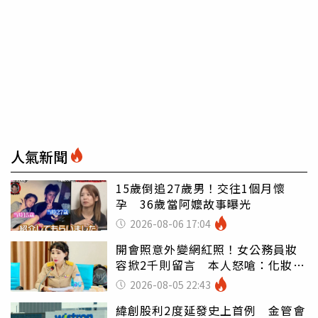
人氣新聞
15歲倒追27歲男！交往1個月懷
孕 36歲當阿嬤故事曝光
2026-08-06 17:04
開會照意外變網紅照！女公務員妝
容掀2千則留言 本人怒嗆：化妝有
錯嗎
2026-08-05 22:43
緯創股利2度延發史上首例 金管會