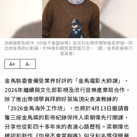
梁朝偉將和新作《你是不會當樹嗎》匈牙利名導伊爾蒂蔻恩伊達一同
出席金馬奇幻影展，於映後和觀眾面對面交流。（圖／金馬影展執行
委員會）
A+
A-
金馬執委會備受業界好評的「金馬電影大師課」，
2026年繼續與文化部影視及流行音樂產業局合作，
除了推出帶領學員拜師好萊塢頂尖表演教練的
「2026金馬海外工作坊」，也將於4月13日邀請曾
獲三座金馬獎的影帝紀錄保持人梁朝偉先行開課，
分享他從影四十多年來的表演心路歷程。梁朝偉也
確認和新作《你是不會當樹嗎》匈牙利名導伊爾蒂