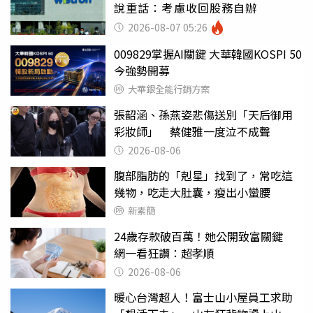
說重話：考慮收回股務自辦
2026-08-07 05:26
009829掌握AI關鍵 大華韓國KOSPI 50
今強勢開募
大華銀全能行銷方案
張韶涵、孫燕姿悲傷送別「天后御用
彩妝師」 蔡健雅一度泣不成聲
2026-08-06
腹部脂肪的「剋星」找到了，常吃這
幾物，吃走大肚囊，瘦出小蠻腰
新素簡
24歲存款破百萬！她公開致富關鍵
網一看狂讚：超孝順
2026-08-06
暖心台灣超人！富士山小屋員工求助