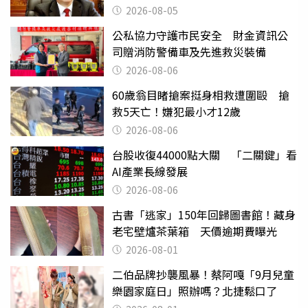
2026-08-05
公私協力守護市民安全 財金資訊公
司贈消防警備車及先進救災裝備
2026-08-06
60歲翁目睹搶案挺身相救遭圍毆 搶
救5天亡！嫌犯最小才12歲
2026-08-06
台股收復44000點大關 「二關鍵」看
AI產業長線發展
2026-08-06
古書「逃家」150年回歸圖書館！藏身
老宅壁爐茶葉箱 天價逾期費曝光
2026-08-01
二伯品牌抄襲風暴！蔡阿嘎「9月兒童
樂園家庭日」照辦嗎？北捷鬆口了