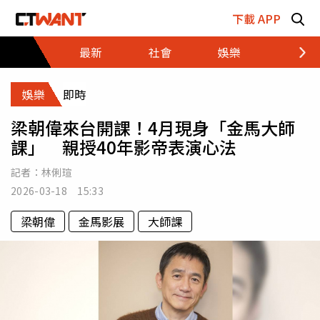
跳至主要內容區塊
下載 APP
最新
社會
娛樂
財經
娛樂
即時
梁朝偉來台開課！4月現身「金馬大師
課」 親授40年影帝表演心法
記者：
林俐瑄
2026-03-18 15:33
梁朝偉
金馬影展
大師課