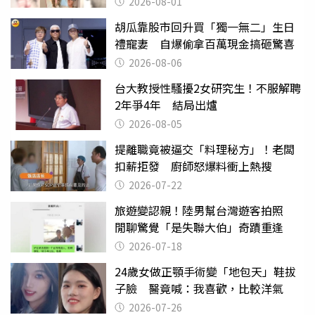
2026-08-01
胡瓜靠股市回升買「獨一無二」生日
禮寵妻 自爆偷拿百萬現金搞砸驚喜
2026-08-06
台大教授性騷擾2女研究生！不服解聘
2年爭4年 結局出爐
2026-08-05
提離職竟被逼交「料理秘方」！老闆
扣薪拒發 廚師怒爆料衝上熱搜
2026-07-22
旅遊變認親！陸男幫台灣遊客拍照
閒聊驚覺「是失聯大伯」奇蹟重逢
2026-07-18
24歲女做正顎手術變「地包天」鞋拔
子臉 醫竟喊：我喜歡，比較洋氣
2026-07-26