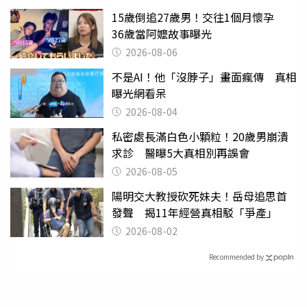
15歲倒追27歲男！交往1個月懷孕
36歲當阿嬤故事曝光
2026-08-06
不是AI！他「沒脖子」畫面瘋傳 真相
曝光網看呆
2026-08-04
私密處長滿白色小顆粒！20歲男崩潰
求診 醫曝5大真相別再誤會
2026-08-05
陽明交大教授砍死妹夫！岳母追思首
發聲 揭11年經營真相駁「爭產」
2026-08-02
Recommended by