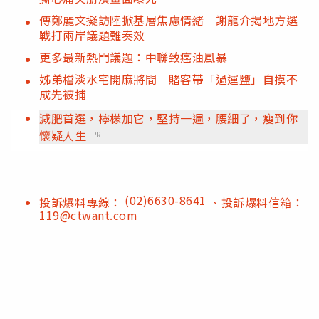
傳鄭麗文擬訪陸掀基層焦慮情緒 謝龍介揭地方選
戰打兩岸議題難奏效
更多最新熱門議題：中聯致癌油風暴
姊弟檔淡水宅開麻將間 賭客帶「過運鹽」自摸不
成先被捕
減肥首選，檸檬加它，堅持一週，腰細了，瘦到你
懷疑人生
PR
(02)6630-8641
投訴爆料專線：
、投訴爆料信箱：
119@ctwant.com