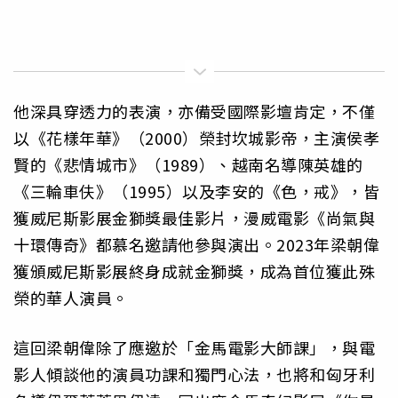
他深具穿透力的表演，亦備受國際影壇肯定，不僅
以《花樣年華》（2000）榮封坎城影帝，主演侯孝
賢的《悲情城市》（1989）、越南名導陳英雄的
《三輪車伕》（1995）以及李安的《色，戒》，皆
獲威尼斯影展金獅獎最佳影片，漫威電影《尚氣與
十環傳奇》都慕名邀請他參與演出。2023年梁朝偉
獲頒威尼斯影展終身成就金獅獎，成為首位獲此殊
榮的華人演員。
這回梁朝偉除了應邀於「金馬電影大師課」，與電
影人傾談他的演員功課和獨門心法，也將和匈牙利