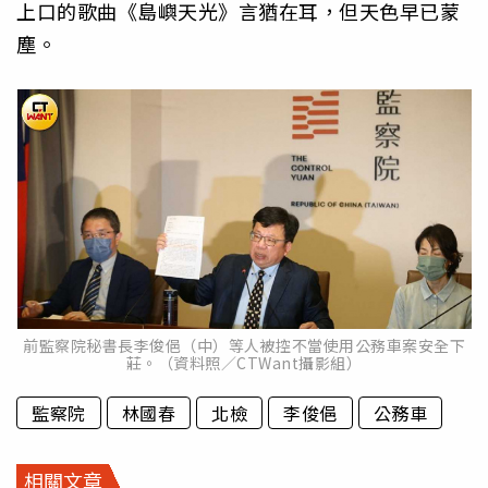
上口的歌曲《島嶼天光》言猶在耳，但天色早已蒙
塵。
前監察院秘書長李俊俋（中）等人被控不當使用公務車案安全下
莊。（資料照／CTWant攝影組）
監察院
林國春
北檢
李俊俋
公務車
相關文章