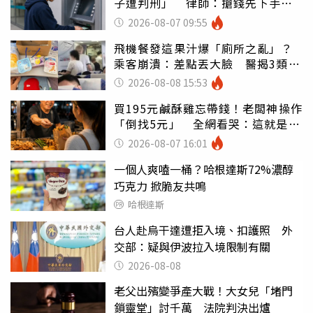
子遭判刑」 律師：搶錢先下手是
罪
2026-08-07 09:55
飛機餐發這果汁爆「廁所之亂」？
乘客崩潰：差點丟大臉 醫揭3類人
別亂喝
2026-08-08 15:53
買195元鹹酥雞忘帶錢！老闆神操作
「倒找5元」 全網看哭：這就是台
灣
2026-08-07 16:01
一個人爽嗑一桶？哈根達斯72%濃醇
巧克力 掀脆友共鳴
哈根達斯
台人赴烏干達遭拒入境、扣護照 外
交部：疑與伊波拉入境限制有關
2026-08-08
老父出殯變爭產大戰！大女兒「堵門
鎖靈堂」討千萬 法院判決出爐