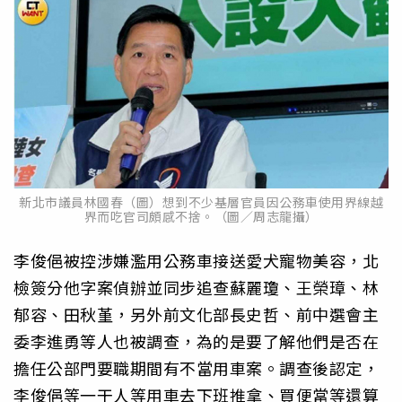
新北市議員林國春（圖）想到不少基層官員因公務車使用界線越
界而吃官司頗感不捨。（圖／周志龍攝）
李俊俋被控涉嫌濫用公務車接送愛犬寵物美容，北
檢簽分他字案偵辦並同步追查蘇麗瓊、王榮璋、林
郁容、田秋堇，另外前文化部長史哲、前中選會主
委李進勇等人也被調查，為的是要了解他們是否在
擔任公部門要職期間有不當用車案。調查後認定，
李俊俋等一干人等用車去下班推拿、買便當等還算