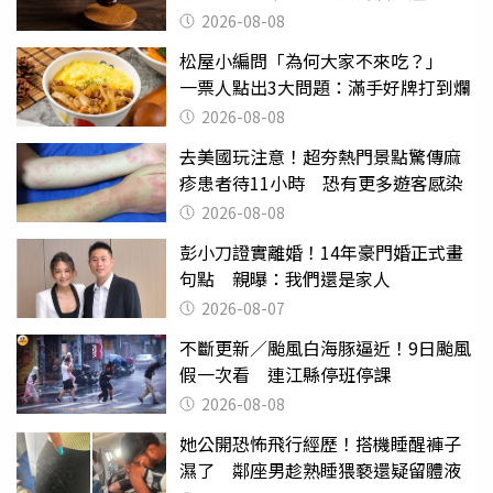
2026-08-08
松屋小編問「為何大家不來吃？」
一票人點出3大問題：滿手好牌打到爛
2026-08-08
去美國玩注意！超夯熱門景點驚傳麻
疹患者待11小時 恐有更多遊客感染
2026-08-08
彭小刀證實離婚！14年豪門婚正式畫
句點 親曝：我們還是家人
2026-08-07
不斷更新／颱風白海豚逼近！9日颱風
假一次看 連江縣停班停課
2026-08-08
她公開恐怖飛行經歷！搭機睡醒褲子
濕了 鄰座男趁熟睡猥褻還疑留體液