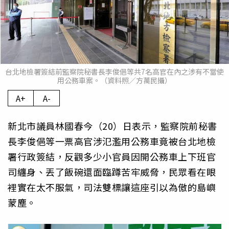
台北地檢署簽結前監察院秘書長李俊俋等共7名高官在內之涉有不當使
用公務車案。（資料照／方萬民攝）
A+
A-
新北市議員林國春今（20）日表示，監察院前秘書
長李俊俋等一票高官涉氾濫用公務車竟被台北地檢
署行政簽結，反觀多少小官員因開公務車上下班官
司纏身、丟了飯碗還面臨蹲苦牢威脅，民眾看在眼
裡實在太不服氣，司法雙標讓這座引以為傲的島嶼
蒙塵。