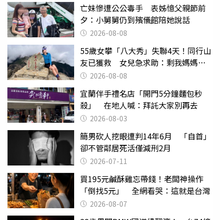
亡妹慘遭公公毒手 表姊憶父親節前
夕：小舅舅仍到殯儀館陪她說話
2026-08-08
55歲女攀「八大秀」失聯4天！同行山
友已獲救 女兒急求助：剩我媽媽還
沒找到
2026-08-08
宜蘭伴手禮名店「開門5分鐘麵包秒
殺」 在地人喊：拜託大家別再去
2026-08-03
簡男砍人挖眼遭判14年6月 「自首」
卻不管鄰居死活僅減刑2月
2026-07-11
買195元鹹酥雞忘帶錢！老闆神操作
「倒找5元」 全網看哭：這就是台灣
2026-08-07