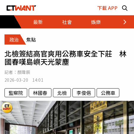
跳至主要內容區塊
下載 APP
最新
社會
娛樂
財經
政治
焦點
北檢簽結高官爽用公務車安全下莊 林
國春嘆島嶼天光蒙塵
記者：
顏瑋辰
2026-03-20 14:01
監察院
林國春
北檢
李俊俋
公務車