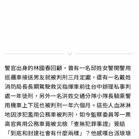
警官出身的林國春回顧，曾有一名邱姓女警開警用
巡邏車接送男友就被判刑三月定讞，還有一名戴姓
消防局長長期駕駛救災指揮車前往台中辦理私事判
處一年徒刑，另外一名洪姓交通分隊小隊長騎乘警
用機車上下班也被判刑一年六個月。這些人血淋淋
地因涉犯濫用公務車被判刑，如今監察委員等一票
高官爽用公務車竟被北檢「查無犯罪事證」簽結
「到底和封建社會有什麼兩樣」？他感嘆台派琅琅