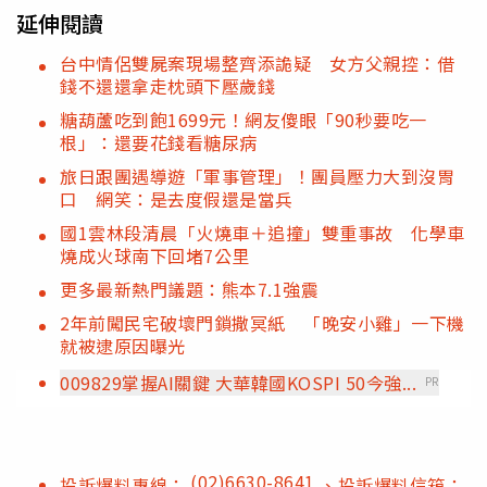
延伸閱讀
台中情侶雙屍案現場整齊添詭疑 女方父親控：借
錢不還還拿走枕頭下壓歲錢
糖葫蘆吃到飽1699元！網友傻眼「90秒要吃一
根」：還要花錢看糖尿病
旅日跟團遇導遊「軍事管理」！團員壓力大到沒胃
口 網笑：是去度假還是當兵
國1雲林段清晨「火燒車＋追撞」雙重事故 化學車
燒成火球南下回堵7公里
更多最新熱門議題：熊本7.1強震
2年前闖民宅破壞門鎖撒冥紙 「晚安小雞」一下機
就被逮原因曝光
009829掌握AI關鍵 大華韓國KOSPI 50今強...
PR
(02)6630-8641
投訴爆料專線：
、投訴爆料信箱：