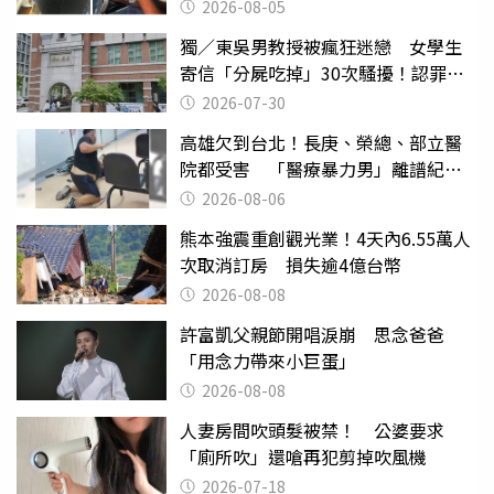
2026-08-05
獨／東吳男教授被瘋狂迷戀 女學生
寄信「分屍吃掉」30次騷擾！認罪免
關
2026-07-30
高雄欠到台北！長庚、榮總、部立醫
院都受害 「醫療暴力男」離譜紀錄
曝光
2026-08-06
熊本強震重創觀光業！4天內6.55萬人
次取消訂房 損失逾4億台幣
2026-08-08
許富凱父親節開唱淚崩 思念爸爸
「用念力帶來小巨蛋」
2026-08-08
人妻房間吹頭髮被禁！ 公婆要求
「廁所吹」還嗆再犯剪掉吹風機
2026-07-18