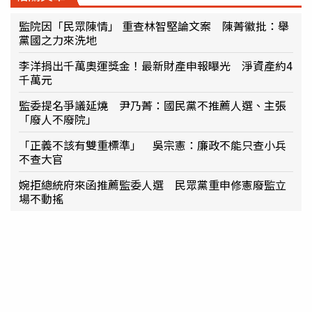
監院因「民眾陳情」 重查林智堅論文案 陳菁徽批：舉
黨國之力來洗地
李洋捐出千萬奧運獎金！最新財產申報曝光 淨資產約4
千萬元
監委提名爭議延燒 尹乃菁：國民黨不推薦人選、主張
「廢人不廢院」
「正義不該有雙重標準」 吳宗憲：廉政不能只查小兵
不查大官
婉拒總統府來函推薦監委人選 民眾黨重申修憲廢監立
場不動搖