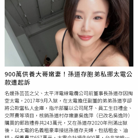
男友的IG粉絲與追蹤名單，確實有一名用戶的名稱是
○○○○68，前男友也對她坦承○○○○68是勾姓現任女
友。吳姓女子懷疑，大部分未經允許登入IG的位置都顯示在
台中，她跟台中唯一的淵源只有前男友，因此認為許姓男子
與勾姓女子駭入她IG更改設定，涉犯無故變更他人電磁紀錄
罪。
北檢
傳喚許姓男子與勾姓女子，兩人確實交往中，
○○○○68是勾姓女子的IG帳號，但她否認用相同的帳號名
稱去註冊Gmail信箱，也未登入吳姓女子IG。檢方指出，現
在網路犯罪極為猖獗，個人社群遭別人登入已非難以想像之
事，不能因為相關資訊連結到被告的帳號，就推論一定是被
900萬供養大哥嫩妻！孫道存胞弟私挪太電公
告盜帳號，何況吳姓女子自己都說，已改過很多次密碼、開
款遭起訴
啟IG雙重認證，依然持續收到非本人登入的通知，由於許姓
男子和勾姓女子都從事金融證券業，依據現有證據，無從認
名媛孫芸芸之父、太平洋電線電纜公司前董事長孫道存因掏
定兩人具有破解密碼、破解雙重認證的專業技能，無法排除
空太電，2017年9月入獄，在太電擔任副董的弟弟孫道亨卻
駭客其實是其他人的可能性。至於吳姓女子指稱前男友和現
將公款當私人金庫，指示部屬以公司尾牙、員工生日禮金、
任女友偷讀訊息並刪除限動，這部分並未提供相關證據，只
交際費等項目，核銷孫道村存嫩妻吳逸萍（已改名吳逸玲）
有她IG帳號顯示被人試圖登入的警告訊息截圖，所以同樣不
購買的郵政禮券共243萬元，又在孫道存2020年刑滿出獄
能推斷兩名被告有偷看、偷刪。綁定告訴人IG的○○○○
後，以太電的名義租豪車接送孫道存夫婦，包括租金、油
68@gmail.com ，究竟是不是勾姓女子使用？檢察官認為，
錢、保養費共657萬元，太電合計損失900萬，台北地檢署