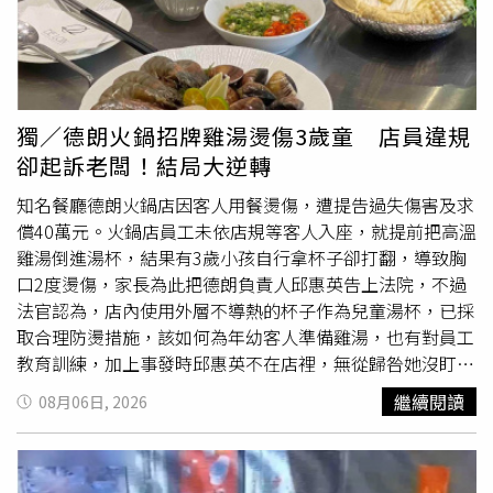
醫可能出於誤會或懷疑筆電被Ａ走才會提告，從相關事證可
報，同年6月他串起施亮言這條人脈，由施亮言提供中共對
研判他並未捏造證據，不能因為林姓女子感到委屈就說馬姓
台工作情資。
北檢
今日偵結全案，以國安法、個資法、違背
牙醫有誣告。林姓女子為佐證自己沒有侵占公司筆電的動
職務行賄起訴12名被告，並以主嫌黃柏崴嚴重侵蝕國家安
機，提出2022年2月在MOMO網購ASUS Vivobook X515EP
全、任意踐踏國人隱私，共求處13年以上有期徒刑，對另一
15.6吋 i7獨顯輕薄筆電的發票，不過法官認為這只能證明林
名主嫌「黑夜奇俠」王大偉求刑4年以上。本案最大咖受害
獨／德朗火鍋招牌雞湯燙傷3歲童 店員違規
姓女子到職前一年自己有買筆電，無法判斷她是否拿了馬姓
人黃仁勳，在2024年6月2日個資外洩，暗網個資團主嫌王
卻起訴老闆！結局大逆轉
牙醫的筆電。一審判決馬姓牙醫無罪，檢方上訴仍主張馬姓
大偉以「黑夜奇俠」為名上Threads公布黃仁勳身分證字號
牙醫對離職經理挾怨報復，不過高院法官認定誣告罪的積極
第一個英文字母以及後面4個號碼，其餘部分馬賽克，王大
知名餐廳德朗火鍋店因客人用餐燙傷，遭提告過失傷害及求
證據不足，連無罪理由都引用一審馬姓牙醫和診所人資的供
偉當時發文：「他（黃仁勳）和父親的戶籍都是在台北市，
償40萬元。火鍋店員工未依店規等客人入座，就提前把高溫
述，駁回檢方上訴。馬姓牙醫一、二審都沒請律師仍獲判勝
既然是A開頭就應該不算是台南出生的吧，如果只有母親是
雞湯倒進湯杯，結果有3歲小孩自行拿杯子卻打翻，導致胸
訴，依照速審法，幾乎可說無罪確定。至於馬姓牙醫與林姓
台南人就算台南人的話，那我也算是台南人了。」檢察官揪
口2度燙傷，家長為此把德朗負責人邱惠英告上法院，不過
女子的勞資官司較早落幕，林姓女子提告要求給付加班費2
出王大偉與黃柏崴之後，深入了解個資來源，他們在2023
法官認為，店內使用外層不導熱的杯子作為兒童湯杯，已採
萬5以及開立非自願離職證明書，但新北地院發現她退群對
年3月得知「BreachForums」等駭客論壇非法兜售台灣人
取合理防燙措施，該如何為年幼客人準備雞湯，也有對員工
話中提及「直接先請你們開除我」、「記得將我所有的權限
的戶籍資料、勞健保資訊，由黃柏崴花費5000顆泰達幣
教育訓練，加上事發時邱惠英不在店裡，無從歸咎她沒盯好
剔除」，因此認定她已表達不再繼續工作並終止勞動契約，
（時價約15萬元台幣）買檔案，包括我國2812萬勞健保資
店員，因此判無罪，連帶駁回民事附帶損害賠償。德朗火鍋
繼續閱讀
08月06日, 2026
屬於自願離職；加班費部分則因為林姓女子主動撤回請求，
料、2018年之前共2357萬筆戶籍資料。王大偉對黃仁勳下
2018年、2019年曾獲得米其林推薦，以法式滴鑽澄清雞湯
所以馬姓牙醫也不用付，一審判決林姓女子敗訴後，她沒提
手，黃柏崴則對苗博雅開刀，利用臉書帳號「Cao Nima」
聞名，標榜使用法式料理頂級湯品製成火鍋湯底，顧客一入
上訴，全案已確定。
去苗博雅臉書公布她的出生年月日、身分證字號、地址，並
座，店員就在杯中倒雞湯「以湯代茶」，可預先感受湯鍋鮮