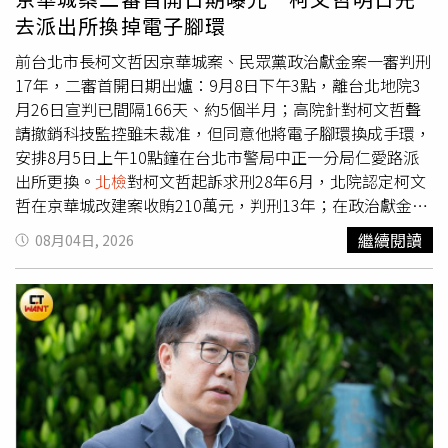
義縣衛生局查察源春製油廠，發現源春除了受託代工，也自
去派出所換掉電子腳環
製苦茶油，廠內庫存自製油品150公斤，對於苦茶籽的來源
因欠缺明確佐證資料，報請檢察機關介入。衛福部懷疑源春
前台北市長柯文哲因京華城案、民眾黨政治獻金案一審判刑
以大陸進口的苦茶籽製油，烘乾過程可能產生苯駢芘；源春
17年，二審首開日期出爐：9月8日下午3點，離台北地院3
涉及食安法部分由嘉檢處理，威加涉及苦茶油標示不實部分
月26日宣判已間隔166天、約5個半月；高院針對柯文哲聲
則由
北檢
偵辦。
北檢
表示，本案依高檢署指示在7月31日立
請撤銷科技監控雖未裁准，但同意他將電子腳環換成手環，
案後，立即啟動查緝民生犯罪聯繫平台，聯繫食藥署取得稽
安排8月5日上午10點鐘在台北市警局中正一分局仁愛路派
查資料分析蒐證，發現威加國際公司疑似進口大陸苦茶籽混
出所更換。
北檢
對柯文哲起訴求刑28年6月，北院認定柯文
充，並委託源春製油廠代工製造苦茶油，因源春涉及代工多
哲在京華城改建案收賄210萬元，判刑13年；在政治獻金案
家品牌的苦茶油，因此協同嘉檢偵辦。
北檢
主任檢察官周
公益侵占6734萬元，判處5年6月；在眾望基金會背信案挪
繼續閱讀
08月04日, 2026
芳怡、檢察官羅儀珊今日（4日）指揮法務部調查局北部地
用827萬元，判2年，合併執行17年。一審有罪被告中，台
區機動工作站，持搜索票前往威加公司並約談負責人及員工
北市前副市長彭振聲、都委會前執行秘書邵琇珮獲緩刑未上
共5人。源春日前對此聲明，國際機能食品販售的「台灣苦
訴，檢察官對柯文哲、威京集團主席沈慶京、柯文哲辦公室
茶油」，苦茶籽來源為在地農民，已提供原料進貨單給主管
前主任李文宗、木可公關前負責人李文娟、京華城公司監察
機關；至於永豐餘生技的「在地金花小菓苦茶油」等產品，
人張志澄、台北市議員應曉薇的助理吳順民共6人的犯罪事
源春僅負責加工榨油，苦茶籽來源是威加國際公司。驗出苯
實與量刑提上訴；另對應曉薇、台北市都發局前局長黃景
駢芘超標的油品已停止製造並下架，同時檢討整體加工製造
茂、會計師端木正等3人的量刑上訴。不只
北檢
上訴，柯文
流程，後續將配合主管機關調查。
哲、沈慶京、應曉薇、李文宗、黃景茂、李文娟、端木正7
被告主張無罪，也上訴至高院。