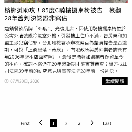
且重訊只揭露決議處分股數，資訊明顯不足，違反申報規
檳榔攤助攻！85度C騎樓擺桌椅被告 檢翻
定。去年5月，已卸任泰山董座的詹姓男子因涉嫌炒股、掏
28年舊判決認證非竊佔
空，遭
北檢
搜索約談，複訊後800萬元交保；去年9月，智
慧財產法院判決泰山企業出售全家股份的董事會決議無效。
連鎖餐飲品牌「85度C」光復北店，因使用騎樓擺桌椅並於
北檢
今日偵辦全家股權處分涉及違反證券交易法的部分，指
公寓外牆裝設冷氣室外機，引發樓上住戶不滿，告房東和加
揮台北市調查處兵分17路搜索，帶回泰山公司詹姓前董事
盟主涉犯竊佔罪，台北地檢署承辦檢察官為釐清提告是否逾
長、劉姓董事長以及證券開戶人共11名被告，另有4名證
期，可說「上窮碧落下黃泉」，向地政所與房仲業者詢問有
人，預計晚間移送複訊釐清案情。
無2006年起租店面時照片，最後是憑著加盟業者保留至今
的租約，確認本案仍在20年追訴期才能實質審查；檢方找出
司法院39年前的研究意見與高等法院28年前一份判決，認
定外牆並非房屋主結構，使用外牆不符合竊佔罪的定義，至
繼續閱讀
07月30日, 2026
於騎樓桌椅則可隨時搬走，也不構成竊佔，因此偵結不起
訴。家住85度C光復北店樓上的周姓婦人，對於一樓店面租
給誰沒意見，但無法接受店家沒得到她同意就在騎樓擺餐桌
椅，因為她是土地共有者之一；周姓婦人也不滿公寓外牆裝
了3台冷氣機、鐵架與遮雨棚，認為85度C的分店負責人和
房東共同竊佔土地及外牆的所有權。85度C同棟鄰居不滿外
First
1
2
3
Last
牆加裝冷氣、告加盟主和房東竊佔罪。（圖／翻攝Google