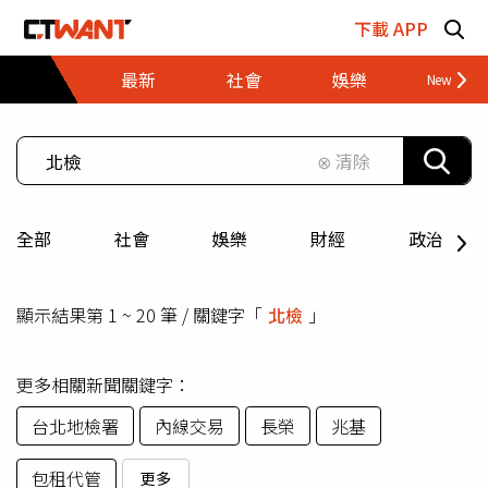
跳至主要內容區塊
下載 APP
最新
社會
娛樂
財經
⊗ 清除
全部
社會
娛樂
財經
政治
顯示結果第 1 ~ 20 筆 / 關鍵字「
北檢
」
更多相關新聞關鍵字：
台北地檢署
內線交易
長榮
兆基
包租代管
更多