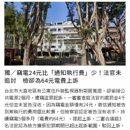
時喊卡。
北檢
對此證實，檢察官偵辦兆基屋管股份有限公
司、趙姬投資股份有限公司負責人涉嫌侵占、背信等案件，
於7日指揮北機站持搜索票前往李建成、林佑任的住家及兆
基屋管公司、趙姬投資公司、寄居蟹管理顧問公司共6處搜
索，並通知2名被告到案說明。兆基屋管曾於8月3日發布四
點聲明，強調原任董事長李建成已於7月29日辭去公司所有
職務，強調公司財務、資金獨立運作，客戶權益不受影響。
獨／竊電24元比「通知執行費」少！法官未
追討 檢卻為64元電費上訴
台北市大直地區有公寓住戶裝監視器對鄰居蒐證，卻偷接公
共電源2個月，遭竊盜罪起訴，一審審查庭法官判處罰金4千
元但並未宣告沒收，因為竊電金額僅有24元，寄信通知被告
到案執行的費用還比較貴，但檢察官認定被告沒有收手，持
續竊電5個多月（電費約64元），提起上訴，二審合議庭3
名法官認為檢方擴張犯罪期間已超出起訴範圍，駁回上訴，