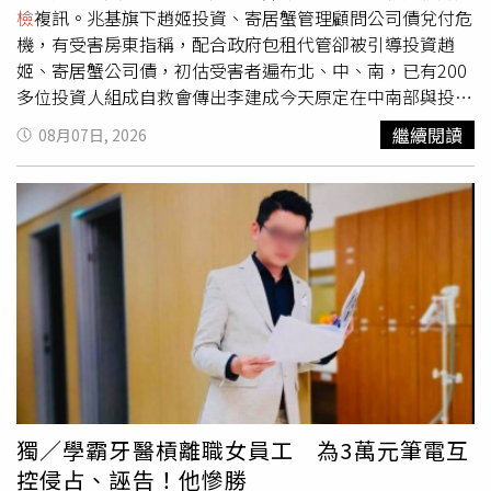
（一審開庭），這和張姓男子去年1月到3月間的竊電不屬於
檢
複訊。兆基旗下趙姬投資、寄居蟹管理顧問公司債兌付危
同一次犯罪行為，並非本案起訴效力所及，原審量刑並無違
機，有受害房東指稱，配合政府包租代管卻被引導投資趙
誤，因此駁回檢方上訴，判罰被告4千元確定。本案不只檢
姬、寄居蟹公司債，初估受害者遍布北、中、南，已有200
察官上訴，張姓男子也想打到二審，他卻在上訴期滿兩天後
多位投資人組成自救會傳出李建成今天原定在中南部與投資
才遞狀，遭合議庭駁回，但因為檢方有上訴，讓他發現起死
人當面協商債務事宜，但會還沒開成就臨時喊卡，投資人陸
繼續閱讀
08月07日, 2026
回生的機會，開始委任律師，並且推翻一審認罪的立場，主
續接到取消協商的通知，進一步了解才知道李建成遭檢調帶
張他繳給台電的電費已包含公共電源的費用，不知私家監視
走，
北檢
對此表示不便說明。兆基屋管曾於8月3日發布四點
器接公共插座會觸法，請求改判免刑。二審法官認定，張姓
聲明，強調原任董事長李建成已於7月29日辭去公司所有職
男子明知公共插座多接監視器會增加公寓整體用電量，讓其
務，強調公司財務、資金獨立運作，客戶權益不受影響。
他住戶都得多付電費，「不知者無罪」的辯詞不合理，因此
也駁回他的上訴。
獨／學霸牙醫槓離職女員工 為3萬元筆電互
控侵占、誣告！他慘勝