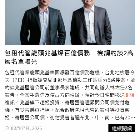
2000萬元檢舉獎金，檢舉人身分可保密，唯有人人勇於檢
合理來源，在去年12月26日偵結起訴求刑14年。移審台北
舉，才能真正杜絕不法，共創乾淨選風。
地院7個多月以來，鄭亦麟首度出庭表示，他2020年4月離
開經濟部轉任外商公司投資經理期間，因協助新加坡公司尋
找台灣合作夥伴，才認識東煒建設董座父子陳健盛、陳冠
滔，但陳姓父子不知道他在2020年11月之後回任公職。鄭
亦麟說他從未施壓，只跟台電問過東煒建設的投資案有無電
力上升的空間，並表達有機會幫忙一下；至於198萬元，是
包租代管龍頭兆基爆百億債務 檢調約談2高
因為他當時擔任公職不方便收仲介費，陳冠滔提議以「裝潢
層名單曝光
費」名義支付，他沒有相關需求，才會請東煒建設聘用他弟
弟當顧問，198萬元是弟弟付出勞務的報酬。財產來源不明
包租代管業龍頭兆基集團爆發百億債務危機，台北地檢署今
的部分，鄭亦麟說出社會工作以後，每逢過年爸爸會給2、
天（7日）指揮調查局北部地區機動工作站兵分6路搜索，並
30萬元，媽媽也會給幾萬塊的紅包；有次爸爸擔心他北上工
約談兆基屋管公司前董事長李建成、共同創辦人林佑任2名
作開銷大，另外給了100萬。
被告，全案朝背信及侵占方向偵辦，預計今日晚間移送
北檢
複訊。兆基旗下趙姬投資、寄居蟹管理顧問公司債兌付危
機，有受害房東指稱，配合政府包租代管卻被引導投資趙
姬、寄居蟹公司債，初估受害者遍布北、中、南，已有200
多位投資人組成自救會傳出李建成今天原定在中南部與投資
繼續閱讀
08月07日, 2026
人當面協商債務事宜，但投資人陸續接到取消協商的通知，
進一步了解才知道李建成遭檢調帶走，協商會還沒開成就臨