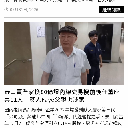
並非每件案子都要不分輕重緩急向Google調取電子信箱用
今日偵結，以證交法的特別背信罪起訴孫道亨和時任太電協
繼續閱讀
07月31日, 2026
戶資料，應視案情而定，審酌告訴人並未受到實際財損，加
理林世章。孫道存共有三段婚姻，孫芸芸是他和第二任妻子
上她控告的對像是分手男友，偵辦這類案件往往會先「畫下
何念慈所生，第三任妻子吳逸萍是孫道存國中同學的女兒，
一條線」，最終決定無須大砲打小鳥，憑既有事證已可處分
兩人相差32歲、認識50天便閃婚，12年婚姻中孫道存大約2
不起訴。
年8個月都在坐牢，第一次是太電掏空案，2017年9月29日
發監執行，2020年1月1日出獄，第二次則是基金會公益侵
占案，2021年4月13日入獄，同年11月17日因癌症保外就
醫期間病逝。孫道存2016年因欠稅上億元遭行政執行署聲
請管收，只花2小時就繳清，傳出這筆錢由太電代墊，當時
擔任時代力量立委的黃國昌為此告發，
北檢
清查緊盯金流，
才追出孫道存弟弟後續公款私用的弊案。起訴書指出，孫道
亨與林世章身為上市公司高層，濫用職權損害公司利益，依
《證券交易法》特別背信罪提起公訴，並向法院聲請沒收、
泰山賣全家換80億爆內線交易搜前後任董座
追徵吳逸玲所取得的900萬3850元（243萬餘元現金與657
共11人 藝人Faye父親也涉案
萬餘元車輛支出）不法所得。
國內老牌食品廠泰山企業2022年爆發創辦人詹家第三代
「公司派」與龍邦集團「市場派」的經營權之爭，泰山於當
年12月2日處分全家便利商店19％股權，遭證交所認定違反