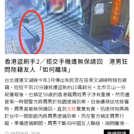
恐嚇：「大家可以去這畜生家賭牠…」；還有一名陳姓員警
味。本案發生在去年4月4日兒童節下午4點多，王姓女子帶
因為對暗網個資集團的成員開交通違規罰單，派出所值班員
3歲小孩前往德朗火鍋信義店聚餐，店員在孩子坐下前，就
警接到電話，揚言要公開陳姓員警個資，還說「我是已經查
把保溫壺的雞湯倒進兒童湯杯，當王姓女子轉身拿包包時，
到他，不然我去他家找他好不好？」
北檢
發現，黃柏崴所屬
小孩自己拿湯杯不小心打翻，胸口有1％面積2度燙傷，另有
集團會接單，提供徵信業者共78名受害民眾的個資，並利用
3％面積1度燙傷。王姓女子對德朗老闆邱惠英提告，台北地
堂弟黃頤楷的警察女友曾芃扉代查車牌號碼，藉此得知車主
檢署偵查期間曾安排調解但雙方未達成。檢方認為，以保溫
個資。黃柏崴涉犯國安法部分，他接洽的對岸人士是中國共
壺裝滾燙雞湯再倒進杯子，很可能造成客人燙傷，「理應注
產黨中央委員會宣傳部「穆」姓主任（飛機暱稱「jack
意並避免盛裝溫度達足以造成皮膚傷害風險之雞湯」。德朗
jones」、微信暱稱「路上」，下稱「穆」），兩人2023年
火鍋長期提供到店顧客雞湯試飲，是每天都有的服務，邱惠
香港盜刷手2／拒交手機遭無保請回 港男狂
搭上線，黃柏崴為了「多角化經營」開始從事共諜生意，吸
英身為負責人，沒建立高溫雞湯盛裝服務的安全規範，也沒
問陸籍友人「如何離境」
收張麗善的秘書施亮言，並告知施亮言可以招待大陸旅遊
注意兒童湯杯外層是PP塑料、內層是不銹鋼材質所以不會
費。檢方認為，張麗善2024年6月29日訪日航班、住宿地
直接導熱，可能會讓幼童觸摸湯杯時，沒辦法立刻感覺到高
台北捷運文湖線今年3月傳出有民眾在搭乘文湖線時錢包被
點、拜會地點等行程是非公開的秘密資訊，施亮言卻在
溫雞湯的危險性，因此起訴邱惠英過失傷害罪。邱惠英否認
竊，短短不到20分鐘就遭盜刷約10萬餘元。北市文山一分
2024年6月12日傳送「0612調整_0629-0705縣長訪日群馬
過失，倒湯店員有遵照員工訓練，提醒客人要小心，孩子是
局獲報後，也鎖定56歲的香港籍周姓男子涉有重嫌，然而儘
縣預計行程.docx」的檔案給黃柏崴，將縣長行程轉給
因為媽媽沒顧好，讓小孩自己碰倒湯杯才會燙傷，跟餐具本
管第一時間警方將周男於桃園逮捕到案，但後續移送地檢署
「穆」姓主任，「穆」姓主任答應黃柏崴、施亮言去澳門玩
身無關。辯護律師表示，餐飲業供餐的溫度可能燙傷皮膚十
時，周男竟被無保請回，直到
北檢
驚覺有異，迅速持拘票再
的機加酒費用可全部買單，兩人也確實在2024年7月23日到
分常見，「若依起訴書之標準，豈非均違反注意義務，此實
於台中一間旅館內將周男逮捕到案，而在警方鎖定周男行
26日期間前往會見「穆」姓主任。起訴指出，黃柏崴、王大
與社會通念及經驗法則重大相違」；小小孩不清楚高溫液體
蹤，準備逮捕期間，周男不斷向中國友人聯絡，詢問離境的
偉雖然坦承大部分犯行，但他們從2023年取得不法個資檔
的危險性，全天下都如此，所以需要同行家長照顧，這跟德
方法。據了解，56歲的港籍周姓男子利用偷竊他人財物，盜
繼續閱讀
08月06日, 2026