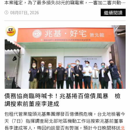
本案確定，為了最多損失88元的竊電案，一審加二審共動用
4名法官審案。以汽車多媒體維生的張姓男子，與樓上鄰居
繼續閱讀
08月07日, 2026
吳姓男子因噪音、環境髒亂問題長期不合並有多起官司，他
認為吳家小孩下樓時會朝他家大門吐口水，在樓梯間裝監視
器，卻被吳姓男子抓到監視器使用公寓的公共插座，因此報
警提告。台北地檢署以竊盜罪起訴張姓男子，他在北院審查
庭上承認竊電，法官以簡易判決處刑，處罰金4千元。犯罪
所得通常會宣告沒收或追徵，一審法官以本案小米監視器的
耗電度、約2個月的用電量算出張姓男子竊取24.192元的電
能「犯罪所得價值低微」，如果開啟沒收程序，掛號通知張
姓男子到案的郵務費用只怕就超過24元，執行成本遠高於沒
收實益，欠缺剝奪被告犯罪利得的重要性，因此不予宣告沒
收及追徵價額。
北檢
上訴主張，張姓男子被警方約談時就應
該知道偷接公共電源可能犯法，仍未拔掉監視器插頭，直到
債務協商臨時喊卡！兆基捲百億債風暴 檢
一審開準備庭才停止竊電，以此認定他多偷了5個多月的電
調搜索前董座李建成
力，只罰4千元太輕，應加重改判。二審法官引用刑事訴訟
法，「法院不得就未經起訴之犯罪審判」，本案起訴書認定
包租代管業龍頭兆基集團爆發百億債務危機，台北地檢署今
的竊電時間是2025年1月1日（鄰居報案）到同年3月4日
天（7日）指揮調查局北部地區機動工作站搜索兆基前董事
（警方約談），檢方上訴卻把犯罪時間擴張到同年8月12日
長李建成等人，帶回約談是否有弊端，預計今日晚間移送
北