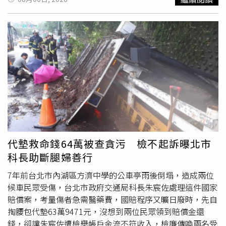
案後，仍持續以各種手法壯大資料庫；黃柏崴、王大偉具有
朗火鍋使用哪種兒童湯杯毫無關聯。北院採納被告辯護人的
取他人信用卡後，與國外盜刷集團合作，偽造信用卡感應收
電腦資訊專長，竟利用專長犯罪，長期持續蒐集國人個資、
主張，現行法令並未禁止餐廳提供「熱到會燙傷」的雞湯給
款設備進行交易，繞過線上刷卡需OTP驗證等方式，將手機
任職資料及聯絡方式，檔案內容包含2300萬全體國民的個
小孩食用，檢方認為業者有注意義務，實際上欠缺法源依
改造成刷卡機，使境外交易得以偽裝成「實體刷卡交易」。
資，主嫌與境外敵對勢力往來頻繁，境外敵對勢力可藉此掌
據，也不能以年幼客人被燙傷的結果反推店家提供雞湯的方
只要每成功盜刷一筆，周男就可從中獲得45%的抽成，讓周
控所有國人的個資，嚴重侵蝕國家安全，黃柏崴更勾結徵信
式有問題；高溫雞湯該如何提供給年幼客人喝，業者並無任
男3度來台就獲利至少100萬元，甚至還在香港下斡旋金，
社、交流並販售個資，完全無視法律，任意踐踏國人隱私，
何官方準則或第三方客觀標準可遵守。德朗火鍋的兒童湯杯
準備買房。周男利用人流量大的捷運站，趁機偷走民眾錢
犯行與單一個資非法蒐集或利用有天壤之別，對我國國民之
外層使用不導熱材質，院檢認知正好完全相反，北院沒有認
包，竊取裡面的財物外，更瞄準信用卡，與境外不法集團聯
個資保護侵害甚深。檢察官批評黃柏崴與王大偉多次利用不
可
北檢
的「不導熱所以危險」，而是認為不導熱比較安全，
手盜刷。（圖／示意圖、報系資料照）據悉，周男行事作風
法個資，在網路上公開被害人身分證字號、住址、一親等個
這樣才能避免幼童直接碰觸高溫杯壁而燙傷，要是兒童湯杯
相當謹慎，其來台下手時專挑人流最大的繁忙捷運站下手，
人資料，或恣意利用上開檔案挑釁公權力，在社會上已造成
外層以導熱材質製成，反而容易讓小孩碰到就燙到，甚至燙
從而提高得手率，為躲避警方查緝，周男每一次得手都會進
民眾惶恐不安，導致民眾深怕自己住家遭曝露或遭有心人士
到之後打翻湯杯，造成更大的傷害。法官從火鍋店店長與店
入附近廁所變裝，置換身上上衣，或是戴上帽子與口罩，降
跟蹤，犯行對公共秩序及社會安全影響甚鉅，若非遭偵辦聲
員的證詞研判，邱惠英有教育員工等客人入座再倒雞湯、告
低遭監視器拍到的風險。而周男今年3月下手得逞後，旋即
代墊救命錢64萬被查貪污 檢不起訴曝北市
請羈押獲准，黃柏崴、王大偉顯然會反覆實施犯罪，守法意
知會燙、提醒跟兒童同行的大人要注意，而且沒有證據可證
收手不幹，迅速離開台北前往桃園一處旅館躲藏，更是買好
科長助斷腿婦善行
識薄弱、惡性重大。
北檢
對黃柏崴違反個資法求刑5年以
明邱惠英案發時在店內指揮或監督店員是否依照SOP倒雞
成套上衣、褲子，就連鞋子也全數換新，同時大量購買日常
上、行賄女警曾芃扉求刑3年，從事共諜外洩張麗善行程求
湯，因此無法將孩童受傷的責任算到她頭上，應諭知無罪。
生活用品與食物，準備在旅館內避風頭，未料還沒等到風頭
7年前台北市內湖區方濟中學的公車亭雨後倒塌，造成兩位
刑5年以上；對王大偉則求處4年以上有期徒刑。
關於王姓女子有沒有被提醒雞湯很燙，呈現羅生門狀態，她
過，就先等到警方上門。周男與境外集團配合TX-NFC中繼
候車民眾受傷，台北市政府交通局科長朱宸佐處理這件國家
堅稱店員沒講，一起吃火鍋的朋友也說沒聽到，但店員出庭
攻擊系統，將手機設定成刷卡機，複製信用卡資訊，迅速完
賠償案，考量傷者急需醫藥費，國賠程序又曠日廢時，先自
作證說有提醒王姓女子，還講了兩、三次，王姓女子卻一直
成跨國實體盜刷。（圖／示意圖、AI生成）周男第一次遭捕
掏腰包代墊63萬9471元，沒想到兩位民眾領到賠償金還
跟朋友聊天。唯一能確定的是，店員沒遵照教育訓練的程
後，警方移送台北地檢署並建請羈押，卻因周男犯後拒絕交
錢，卻讓朱宸佐遭檢舉帳戶金流不符收入，檢廉傳喚兩名受