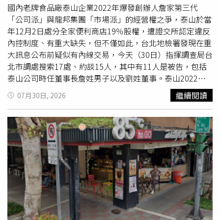
息時，應申請暫停交易、開記者會說明，泰山都沒做到，而
國內老牌食品廠泰山企業2022年爆發創辦人詹家第三代
且重訊只揭露決議處分股數，資訊明顯不足，違反申報規
「公司派」與龍邦集團「市場派」的經營權之爭，泰山於當
定。去年5月，已卸任泰山董座的詹景超因涉嫌炒股、掏
年12月2日處分全家便利商店19％股權，遭證交所認定違反
空，遭
北檢
搜索約談，複訊後800萬元交保；去年9月，智
內控制度、有重大缺失，但不僅如此，台北地檢署發現在重
慧財產法院判決泰山企業出售全家股份的董事會決議無效。
大訊息公布前疑似有內線交易，今天（30日）指揮調查局台
泰山現任董事長劉偉龍雖提告詹家賣全家涉嫌掏空，但自己
北市調處搜索17處、約談15人，其中有11人是被告，包括
也捲入內線交易案。（圖／讀者提供）檢調掌握，泰山高層
泰山公司時任董事長詹姓男子以及劉姓董事。泰山2022年
與相關人處分全家股票的重大訊息公開前後，疑似有關係人
決議將公司持有的全家股份全賣給國泰蔡家旗下的萬寶開
繼續閱讀
07月30日, 2026
違反《證券交易法》內線交易規定，提早佈局進場買賣股
發，藉此取得80億元，並用其中36億投資街口支付，當時
票，
北檢
昨日指揮台北市調查處兵分17路搜索，帶回泰山公
市場解讀，詹家為首的公司派為了阻撓龍邦集團入主，不惜
司前董事長詹景超、現任董事長劉偉龍以及證券開戶人共11
採取「焦土策略」，透過脫手最賺錢的「金雞母」全家超商
名被告，另有寬量國際負責人李鴻基在內4名證人。令人注
股份，降低龍邦奪權的意願。龍邦集團劉姓負責人（時為泰
意的是，身為「泰山小公主」前F.I.R主唱的Faye是泰山第三
山董事之一）曾控訴當時泰山企業詹姓董事長賤賣全家持股
代，與泰山前董事長詹景超是堂兄妹關係，父親詹仁謙曾擔
掏空公司，雙方還互告多案，戰火從商場燒進司法；龍邦集
任泰山集團經理，並未進入董事會，在這波搜約約談也中
團仍在2023年5月拿下泰山過半董事席次，結束詹家七十多
標，不過他訊後請回。本名詹雯婷的歌手Faye是「泰山小公
年的經營。證交所則在2023年1月對泰山開罰200萬元並指
主」。（圖／劉松霖攝）
出兩大缺失，泰山評估及執行全家股份的處分案，未遵守資
產處理程序與內部控制制度，在2022年12月2日發布重大訊
息時，應申請暫停交易、開記者會說明，泰山都沒做到，而