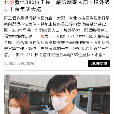
北檢
發信380位里長 嚴防幽靈人口、境外勢
現是未知數，不少人繼續觀望或拒簽協議。
北檢
對此證實，
力干預年底大選
檢察官偵辦兆基屋管股份有限公司、趙姬投資股份有限公司
負責人涉嫌侵占、背信等案件，於7日指揮北機站持搜索票
再三個多月舉行縣市長九合一大選，台北地檢署為強化打擊
前往李建成、林佑任的住家及兆基屋管公司、趙姬投資公
轄內選舉不法案件，特地由檢察長王俊力發信給雙北共12
司、寄居蟹管理顧問公司共6處搜索，並通知2名被告到案說
區、380位里長，針對幽靈人口、境外勢力、選舉賭盤等三
明。兆基屋管曾在8月3日發布聲明，原任董事長李建成已於
種類型加強宣導。
北檢
表示，因應115 年地方公職人員選舉
7月29日辭去公司所有職務，並強調公司財務、資金獨立運
將屆，為落實法務部及最高檢察署全面遏阻賄選、深化反賄
作，客戶權益不受影響。
選宣導工作，製作「守護家鄉的一票－檢察長給鄉親的一封
信」，於今（7）日將信件寄送至本轄380位里長，希望透
過每位里長在第一線進行鄰里互動過程，向民眾宣導反賄選
繼續閱讀
08月07日, 2026
的重要性，也讓民眾知悉檢舉賄選人人有責的理念，齊心協
力一起守護我國珍貴民主價值，開創更美好未來。王俊力表
示，
北檢
對於本次地方公職人員選舉，從「強力查賄」及
「全民反賄」二個面向努力進行。強力查賄部分，自今年5
月起帶領本署查賄團隊，前往本轄12個行政區所屬的警察分
局與調查處站進行查賄座談，要求所有查察機關落實法務部
頒定之選舉查察工作綱領，並在最高檢察署及臺灣高等檢察
署督導下完成查賄工作。全民反賄部分，本署採取實體與數