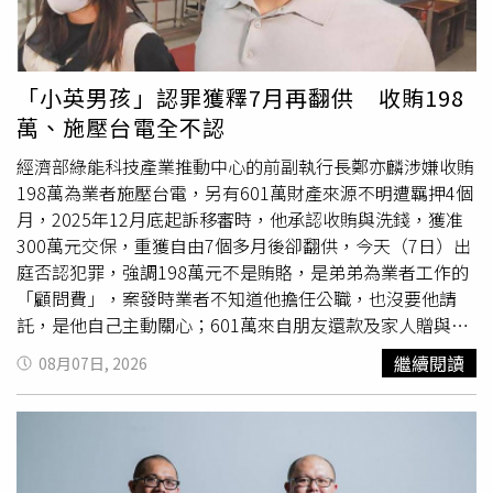
位宣導同步進行，除透過檢察官參與治安座談、里民座談等
向民眾宣導反賄觀念外，更透過公務部門聯防及公私協力方
式，將本署所製作之反賄宣導影片、海報及短影音等向民眾
宣導。本次寄發給鄉親的一封信，透過里長協助轉發宣導，
「小英男孩」認罪獲釋7月再翻供 收賄198
將使反賄宣導更加全面與深化，藉此遍布深入每個鄰里角
萬、施壓台電全不認
落、穿透進入每個鄉親心中。
北檢
信函內容特別提醒民眾注
意三類常見妨害選舉犯罪類型：第一，為幫助特定候選人當
經濟部綠能科技產業推動中心的前副執行長鄭亦麟涉嫌收賄
選而遷徙戶籍之「幽靈人口」，涉犯刑法及公職人員選舉罷
198萬為業者施壓台電，另有601萬財產來源不明遭羈押4個
免法之虛遷戶籍罪，最高可處5年有期徒刑。第二，若接受
月，2025年12月底起訴移審時，他承認收賄與洗錢，獲准
境外敵對勢力指示、委託或資助，招待選民境內或境外旅
300萬元交保，重獲自由7個多月後卻翻供，今天（7日）出
遊，不論招攬者或接受招待者，將受到重罰，其中招攬、出
庭否認犯罪，強調198萬元不是賄賂，是弟弟為業者工作的
資者，依《反滲透法》更將加重刑責，最重可處10年有期徒
「顧問費」，案發時業者不知道他擔任公職，也沒要他請
刑。第三，以選舉結果為標的之「選舉賭盤」，參與賭博者
託，是他自己主動關心；601萬來自朋友還款及家人贈與，
最高可處6個月有期徒刑，開設賭盤營利者最高可處5年有期
每年春節回台南，他父親都會給20到30萬元。鄭亦麟曾經
繼續閱讀
08月07日, 2026
徒刑，並得併科新臺幣50萬元以下罰金。
北檢
提供各式檢舉
為前總統蔡英文辯護能源政策，有「小英男孩」的外號，
北
管道，如果民眾有妨害選舉情資，除了透過0800-024-
檢
起訴他任職綠能中心期間，為了加速東煒建設與泓德能源
099（撥通後按 4）及
北檢
檢舉專線022311-1816提出檢舉
共同投資的數據中心取得饋電容量，涉嫌違背職務收賄198
之外，信函內更附有檢舉賄選 QR Code，方便鄉親即時掃
萬元，特權關說台電本件申請案不須排隊慢慢等；檢調還查
碼檢舉，並呼籲民眾踴躍提出檢舉，最高可以獲得新臺幣
出鄭亦麟在2022年到2024年期間有601萬的收入無法交代