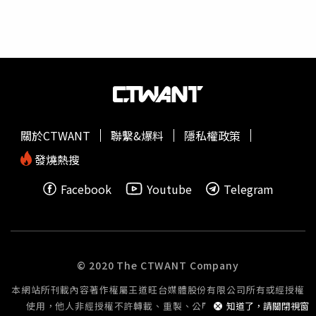
Maps）邱姓房東並未到庭接受
北檢
偵訊，僅透過律師表達
不認罪，他在2005年買下店面後，只招租「建物一樓」沒
出租騎樓和外牆。鄭姓加盟主供稱，從2006年8月1日開始
承租店面，當時只加裝冷氣，其餘設施原本就在，他也否認
竊佔。《刑法》追訴時效曾在2005年修法，從輕罪到重罪
全面延長追訴時間，竊佔最重可判刑5年，屬於「最重本刑
為三年以上十年未滿有期徒刑之罪」，追訴期從10年拉長為
20年，新法生效日剛好在2006年7月1日，如果本案有證據
關於CTWANT
聯繫&爆料
隱私權政策
可證明外牆最後加裝時間早於2006年7月1日，應適用舊法
的10年追訴期，可直接以告訴逾期為由結案。
北檢
發函給台
發燒熱搜
北市松山地政事務所、永慶房屋仲介公司，想調閱當時店面
Facebook
Youtube
Telegram
使用照片，但都因為年代久遠已超過法定保存期限無法提
供，既然難以查明外牆設備設置時間，檢察官唯一能認定的
事證，就是當年合約的起租日確實寫著2006年8月1日，所
以視為最後進行外牆加裝的日期。檢方確認本案追訴期滿是
今年8月1日之後，展開「考古」工作，1987年司法院曾對
© 2020 The CTWANT Company
於公寓一樓招牌掛在二樓外牆是否犯竊佔罪的兩派學說進行
本網站所刊載內容著作權屬王道旺台媒體股份有限公司所有或經授權
核示，最終採取「僅屬民事上之侵權行為，不能以刑法上之
使用，他人非經授權不許轉載、重製、公開播送或公開傳輸。
知道了，請關閉視窗
竊佔罪論擬」，因此檢方認定外牆只是房屋結構體的一部