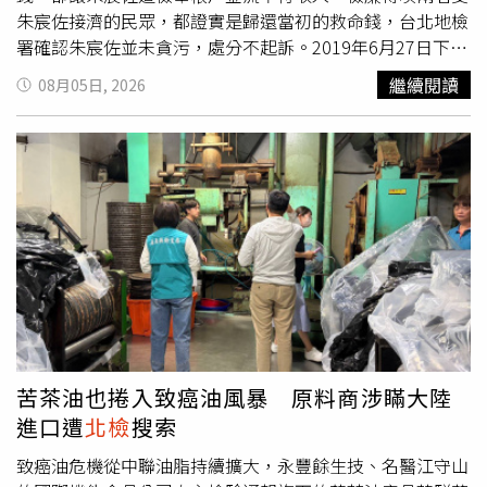
序，在受害幼童入座前就倒雞湯，被監視器拍下。北院對於
出手機密碼，無法第一時間獲得周男下手的直接證據，檢察
朱宸佐接濟的民眾，都證實是歸還當初的救命錢，台北地檢
店員有無依據SOP提醒客人雞湯會燙，也打上個問號，但沒
官訊後將周男無保請回，並限制出境出海；直到周男手機破
署確認朱宸佐並未貪污，處分不起訴。2019年6月27日下午
有在這個矛盾上打轉，因為本案唯一被告是德朗老闆邱惠
密，檢警掌握周男確切犯罪事證，火速前往周男的下榻處查
2點多，方濟中學外的公車站候車亭因為地基深度只有標準
繼續閱讀
08月05日, 2026
英，只須審酌她有沒有過失。
訪，卻未見周男身影。警方只能再組成鷹眼小組，調閱周邊
深度的一半，倒塌壓斷兩名中年婦人的腳，市府協助她們申
監視器畫面，終於掌握周男疑似在台中出沒，最終持拘票於
請國賠，朱宸佐承辦得知兩名斷腿婦人沒錢治療，先動用交
台中一處旅館將人逮捕到案。然而在警方第二次將周男拘提
通局預備金，並以私人存款約64萬補足差額。2020年8月，
到案前，周男已數度焦急詢問中國友人是否有順利離境方
兩名婦人分別領取賠償金580萬元和210萬元，依約定償還
式，所幸遭警方及時逮捕，同時清查其來台後是否有相關同
朱宸佐代墊款，但到了今年，廉政署接獲檢舉，清查朱宸佐
夥，初步確認僅有周男1人犯案。而周男第二次被捕後，遭
的金流，懷疑他帳戶內有64萬元來自承辦國賠案所收的賄
檢察官聲押獲准，並羈押至今，全案經台北地檢署7月27日
款。兩名婦人到案供稱，朱宸佐當年自掏腰包代墊部分醫藥
偵結後，依違反組織犯罪條例、竊盜、加重竊盜、偽造準文
費，雙方有簽借據為證，
北檢
因此確定朱宸佐不但沒貪污，
書、詐欺得利與詐欺得利未遂罪嫌，提起公訴，具體求刑有
還是熱心行善幫助市民的官員，於今日偵結不起訴。
期徒刑9年以上。
苦茶油也捲入致癌油風暴 原料商涉瞞大陸
進口遭
北檢
搜索
致癌油危機從中聯油脂持續擴大，永豐餘生技、名醫江守山