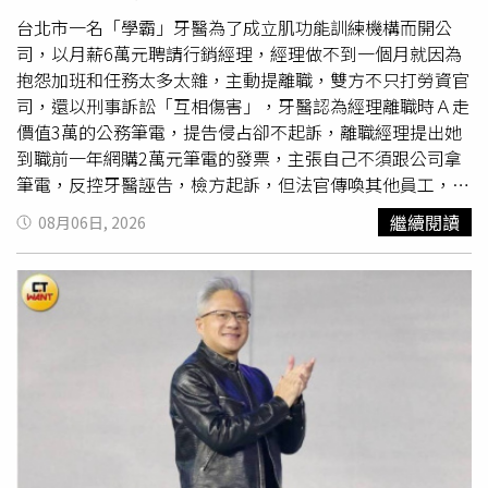
台北市一名「學霸」牙醫為了成立肌功能訓練機構而開公
司，以月薪6萬元聘請行銷經理，經理做不到一個月就因為
抱怨加班和任務太多太雜，主動提離職，雙方不只打勞資官
司，還以刑事訴訟「互相傷害」，牙醫認為經理離職時Ａ走
價值3萬的公務筆電，提告侵占卻不起訴，離職經理提出她
到職前一年網購2萬元筆電的發票，主張自己不須跟公司拿
筆電，反控牙醫誣告，檢方起訴，但法官傳喚其他員工，認
定確實有一部公務筆電在辦公室搬遷後不見了，所以牙醫告
繼續閱讀
08月06日, 2026
離職經理的理由並非無中生有，一、二審均判無罪。馬姓牙
醫學業成績優秀，自稱台大牙醫系第一名畢業，在台北市大
安區、新北市新店區開診所，2023年2月他聘用林姓女子擔
任醫療器材用品公司的數位行銷經理，雙方約定月薪6萬
元、上班時間09到18、可在家遠距工作，但對於工作職責
看法不同，林姓女子認為自己是行銷經理不是總經理，人力
招募、看店面並非她的業務範圍；馬姓牙醫則認定行銷經理
需負責人力招募與網站建置。林姓女子到職第24天要求離職
並退出工作群組，兩天後公司退她的勞健保，再過半個月，
馬姓牙醫報案指控林姓女子侵占ASUS ZenBook 13 OLED