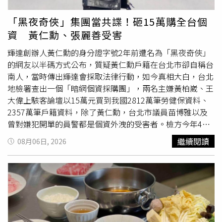
的綠松灰色公務筆電，台北地檢署不起訴，因為馬姓牙醫無
法提出林姓女子領取或借用筆電的證據，無法憑告訴人單一
「黑夜奇俠」集團當共諜！砸15萬購全台個
指訴認定被告有罪。林姓女子得知侵占官司過關便展開反
資 黃仁勳、張麗善受害
擊，狀告馬姓牙醫涉犯誣告罪，
北檢
認定雙方因解雇爭議衍
生勞資糾紛，馬姓牙醫明知林姓女子沒拿筆電還告她，因此
輝達創辦人黃仁勳的身分證字號2年前遭名為「黑夜奇俠」
以誣告罪起訴。馬姓牙醫提出2021年8月購買ASUS
的網友以半碼方式公布，質疑黃仁勳戶籍在台北市卻自稱台
ZenBook 13OLED的發票，並向法官喊冤，林姓女子應徵
南人，當時傳出輝達會採取法律行動，如今真相大白，台北
工作時告知沒筆電可用，他考量當時公司剛成立「沒有可工
地檢署查出一個「暗網個資採購團」，兩名主嫌黃柏崴、王
作的地方」，而數位行銷經理可遠距上班，他出借自己的筆
大偉上駭客論壇以15萬元買到我國2812萬筆勞健保資料、
電卻沒留下交付筆電的紀錄；林姓女子離職卻不還也否認拿
2357萬筆戶籍資料，除了黃仁勳，台北市議員苗博雅以及
筆電，他研判林姓女子的動機可能是因為公司不願意開非自
曾對嫌犯開單的員警都是個資外洩的受害者。檢方今年4月
願離職證明。台北地院為了解那部筆電的使用情形，找診所
偵辦個資法案件，搜索約談台北市警局中正二分局南海派出
繼續閱讀
08月06日, 2026
人資作證，人資出庭表示，診所通常不會配發電腦，除非是
所女警曾芃扉，經追查確認，她也跟這個暗網個資犯罪集團
特定情況才會提供電腦讓員工帶回去，不過診所沒有為公用
有關，男友黃頤楷與主嫌黃柏崴是堂兄弟，因此利用這段關
物品的管理做任何紀錄，不會讓員工簽領用或交接文件。人
係，委由曾芃扉代查車主個資，並兩度行賄現金1000元，
資證稱，2022年年底她在大安區診所工作時，筆電放她座
不過曾芃扉都拒絕。暗網個資團還有第三條線，承辦檢察官
位旁邊，後來退租搬到新店之後，就沒看到筆電了。北院審
李安兒查出，雲林縣長張麗善2024年6月出訪日本的行程全
酌，本案公司沒有明確的財產設備管理紀錄制度，證人也說
部外洩中共，內鬼就是縣長秘書施亮言。暗網團主嫌黃柏崴
筆電在搬家後遺失，即使林姓女子實際上沒有侵占，馬姓牙
2023年先被對岸吸收，開始為中共刺探、收集我國政治情