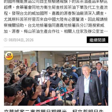
的國際機能食品公司自主檢驗通報旗下的苦茶油產品苯駢芘
超標，食藥署會同地方衛生局查核苦茶油下單及代工生產流
程，發現台北的威加國際、嘉義的源春製油廠須深入調查，
尤其原料苦茶籽是否來自中國大陸有必要釐清，因此報請檢
察機關協助，台北地檢署偕同嘉義地檢署兵分17路搜索威
加、源春、梅山茶油生產合作社、相關人住家及辦公室並約
談7人，其中威加登記負責人金姓女子、實際負責人涂姓男
繼續閱讀
08月04日, 2026
子、3名採購人員均送
北檢
複訊，如果苦茶油標榜100％台
灣生產製造實則原料來自大陸，將有虛偽標記與詐欺的刑
責。永豐餘生技7月29日通報食藥署，「在地金花小菓苦茶
油」這款商品檢出苯駢芘2.9μg/kg不符規定（限量：
2.0μg/kg），經食藥署了解，永豐餘向威加國際股份有限公
司下單，威加委託源春製油廠加工製造桶裝苦茶油，再送交
亞世家企業公司分裝、貼標為瓶裝成品；源春還使用同一批
苦茶籽原料製成「在地金花小菓苦茶油250ml」、「高仰三
苦茶油250ml」及「庭茂苦茶油250ml」3項產品，共計6
批。國際機能食品公司7月31日通報食藥署，委託源春製造
的「台灣苦茶油500ml」檢出苯駢芘2.6μg/kg不符規定，經
追查發現源春不只製造，也提供原料及包材。食藥署會同嘉
京華城案二審首開日期曝光 柯文哲明日先