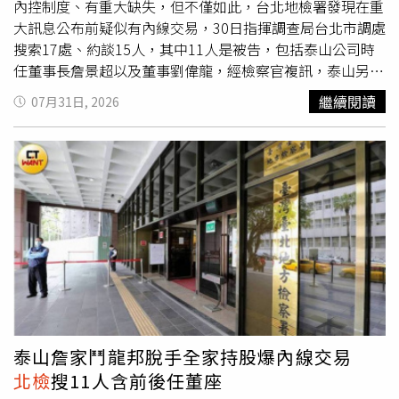
內控制度、有重大缺失，但不僅如此，台北地檢署發現在重
大訊息公布前疑似有內線交易，30日指揮調查局台北市調處
搜索17處、約談15人，其中11人是被告，包括泰山公司時
任董事長詹景超以及董事劉偉龍，經檢察官複訊，泰山另一
名前董座詹仁道以及現任董事長劉偉龍分別以50萬元交保、
繼續閱讀
07月31日, 2026
限制出境出海，其他人均請回，歌手Faye (詹雯婷)的父親詹
仁謙，也因為列為本案被告遭約談而曝光。泰山2022年決
議將公司持有的全家股份全賣給國泰蔡家旗下的萬寶開發，
藉此取得80億元，並用其中36億投資街口支付，當時市場
解讀，詹家為首的公司派為了阻撓龍邦集團入主，不惜採取
「焦土策略」，透過脫手最賺錢的「金雞母」全家超商股
份，降低龍邦奪權的意願。泰山前董事長詹景超遭
北檢
搜索
約談。（圖／讀者提供）龍邦集團負責人劉偉龍（時為泰山
董事之一）曾控訴當時泰山企業董事長詹景超賤賣全家持股
掏空公司，雙方還互告多案，戰火從商場燒進司法；龍邦集
團仍在2023年5月拿下泰山過半董事席次，結束詹家七十多
年的經營。證交所則在2023年1月對泰山開罰200萬元並指
泰山詹家鬥龍邦脫手全家持股爆內線交易
出兩大缺失，泰山評估及執行全家股份的處分案，未遵守資
北檢
搜11人含前後任董座
產處理程序與內部控制制度，在2022年12月2日發布重大訊