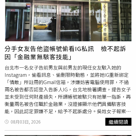
爭議從網路一路延燒至司法戰場。楊植斗表示，稍早綠營人
士告發蔣萬安深偽，還說「公眾人物搞深偽影音應受檢
視」，講得正義凜然，但卻視黃偉哲和王定宇這對抓耙仔2
人組的深偽惡行於無物。陳冠安則指出，民進黨創黨元老鄭
南榕當年主張「百分之百言論自由」，如今卻動輒以司法對
付不同意見，從「百分之百言論自由」走到外界譏諷的「清
德宗，朕難容」，令人感到十分諷刺。
分手女友告他盜帳號偷看IG私訊 檢不起訴
因「金融業無駭客技能」
台北市一名女子告前男友與前男友的現任女友駭入她的
Instagram，偷看訊息、偷刪限時動態，並將她IG重新綁定
「情敵」所註冊的Gmail信箱，涉嫌妨害電腦使用罪，不過
兩名被告都否認登入告訴人IG，台北地檢署調查，提告女子
並未受到任何財產損失，所謂帳號被駭只有她單一指訴，再
衡量兩名被告任職於金融業，沒證據顯示他們具備駭客技
能，因此認定罪嫌不足，給予不起訴處分。吳姓女子報案主
張，IG從去年11月起常發生她還沒看訊息卻顯示已讀的狀
繼續閱讀
08月03日, 2026
態，還有部分限動在她不知情的狀況下消失，她發現IG被綁
定一個陌生電郵「○○○○68@gmail.com」，查詢許姓前