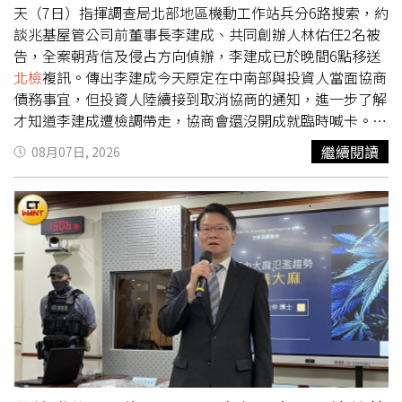
打靶留下來的，對於自己偷藏子彈的行為則沒有狡辯，已在
天（7日）指揮調查局北部地區機動工作站兵分6路搜索，約
偵查期間承認犯行，
北檢
以《槍砲彈藥刀械管制條例》「未
談兆基屋管公司前董事長李建成、共同創辦人林佑任2名被
經許可持有具殺傷力子彈」罪嫌起訴並聲請簡判。蘇南銘涉
告，全案朝背信及侵占方向偵辦，李建成已於晚間6點移送
案部分，檢察官指出他和鄭晋東都是警察，執勤過程原本就
北檢
複訊。傳出李建成今天原定在中南部與投資人當面協商
有機會合法持有子彈，相關事證不足以證明蘇南銘知道鄭晋
債務事宜，但投資人陸續接到取消協商的通知，進一步了解
東非法持有子彈仍幫忙藏匿，他發現子彈後沒積極處理，不
才知道李建成遭檢調帶走，協商會還沒開成就臨時喊卡。當
代表一定犯法，因此不起訴。
李建成在調查官押解下現身
北檢
時，媒體詢問「董事長，你
繼續閱讀
08月07日, 2026
有侵占、背信嗎？你有沒有拿那些錢去買豪車？幫老婆買很
多精品包對不對？有沒有什麼話跟投資人交代？董事長是要
脫產嗎？有變賣精品嗎？」面對連珠炮式提問，李建成沉默
以對，並未回應外界這陣子以來的質疑。兆基集團旗下的兆
基屋管、趙姬投資、寄居蟹管理顧問公司近日爆發公司債兌
付危機，投資人受害金額從數十萬元到破千萬，為此成立自
救會。李建成分批接觸投資人，提出方案是兆基未上市股票
抵債，股票每股以70元計算，投資人取得股票後，原有公司
債債權將視為清償；李建成還要求投資人拋棄民事求償、不
向行政機關檢舉、刑事程序中支持相關人員從輕量刑或宣告
緩刑。投資人不滿，兆基股票並非上市櫃股票，不具有公開
市場的價格與流通管道，每股70元的定價依據、股票能否變