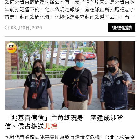
銘向鄭晋東詢問為何辦公室有一顆子彈？原來這是鄭晋東多
年前打靶留下的，他未依規定報繳，藏在派出所抽屜裡忘了
帶走，蘇南銘問他時，他疑似還要求蘇南銘幫忙丟掉，台北
地檢署認定鄭晋東涉犯非法持有子彈罪，起訴聲請簡易判
繼續閱讀
08月10日, 2026
決；蘇南銘則因為確實不清楚子彈來源，處分不起訴。本案
由大安分局函送偵辦，
北檢
調查，鄭晋東在1996年到2011
年期間某次打靶訓練結束後，發現一顆未擊發的子彈，先帶
回新北汐止住家；2025年3、4月間，他把子彈帶到敦南所
副所長辦公室收著，5月份他卸任副所長，人走了子彈卻沒
帶走，蘇南銘7月上任整理辦公室，意外在抽屜裡找到。鄭
晉東手機的對話紀錄顯示，蘇南銘先傳子彈的照片並以文字
詢問「這顆是？」，隨後兩人通話近5分鐘。依據警方函送
內容，鄭晋東有請蘇南銘協助丟棄子彈，
北檢
曾將本案子彈
送刑事局鑑定，確認有殺傷力。蘇南銘到案供稱，辦公室抽
屜裡那顆子彈的形狀老舊，跟現在的子彈外觀不同，也沒有
批號，無從判斷真假，他以為是仿真子彈，當時鄭晉東沒說
「兆基百億債」主角終現身 李建成涉背
子彈怎麼來的，只請他保管並承諾會回去拿，他收進寢室桌
信、侵占移送
北檢
上的筆筒之後就忘掉了，直到督察室來找他才想起來。鄭晋
東也說蘇南銘的確不清楚子彈來源，他並未對蘇南明透露是
包租代管業龍頭兆基集團爆發百億債務危機，台北地檢署今