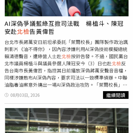
AI深偽爭議藍綠互掀司法戰 楊植斗、陳冠
安赴
北檢
告黃偉哲
台北市長蔣萬安日前坦承委託「萊爾校長」團隊製作政治諷
刺影片《油不得你》，因內容涉嫌利用AI深偽技術模擬總統
賴清德聲音，遭綠營人士赴
北檢
按鈴告發。不過，國民黨台
北市議員楊植斗與議員參選人陳冠安今（3）日也赴
北檢
反
告台南市長黃偉哲，指控其日前播放深偽蔣萬安聲音音檔，
同樣涉嫌散布AI深偽內容，要求司法以一致標準偵辦。中聯
油脂毒油案意外燒出一場AI深偽政治攻防。「萊爾校長」團
隊因製作《油不得你》遭刑事局調查，蔣萬安隨後坦承影片
繼續閱讀
08月03日, 2026
由自己委託製作；黃偉哲日前北上立法院召開記者會，不僅
批評未經授權利用AI模擬他人聲音恐涉違法，更當場播放3
段AI深偽蔣萬安談論蔣介石及白色恐怖的音檔，反問蔣萬
安，「若有人這樣偽造你的聲音，你能接受嗎？」如今綠營
上午赴
北檢
告發蔣萬安，藍營下午隨即反告黃偉哲，讓深偽