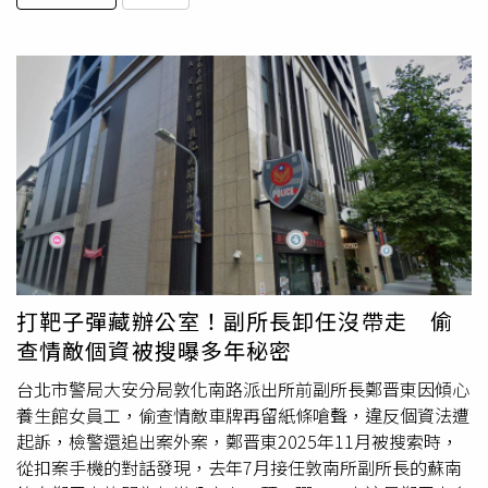
打靶子彈藏辦公室！副所長卸任沒帶走 偷
查情敵個資被搜曝多年秘密
台北市警局大安分局敦化南路派出所前副所長鄭晋東因傾心
養生館女員工，偷查情敵車牌再留紙條嗆聲，違反個資法遭
起訴，檢警還追出案外案，鄭晋東2025年11月被搜索時，
從扣案手機的對話發現，去年7月接任敦南所副所長的蘇南