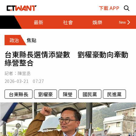
跳至主要內容區塊
下載 APP
最新
社會
娛樂
財經
政治
焦點
台東縣長選情添變數 劉櫂豪動向牽動
綠營整合
記者：
陳昱丞
2026-03-21 07:27
台東縣長
劉櫂豪
陳瑩
國民黨
民進黨