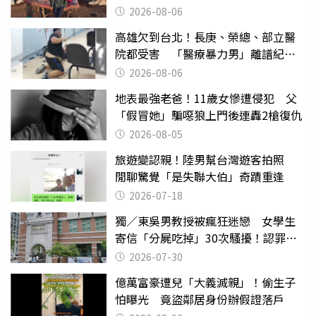
2026-08-06
高雄欠到台北！長庚、榮總、部立醫
院都受害 「醫療暴力男」離譜紀錄
曝光
2026-08-06
地表最強老爸！11歲女慘遭侵犯 父
「假冒她」騙噁狼上門後連轟2槍復仇
2026-08-05
旅遊變認親！陸男幫台灣遊客拍照
閒聊驚覺「是失聯大伯」奇蹟重逢
2026-07-18
獨／東吳男教授被瘋狂迷戀 女學生
寄信「分屍吃掉」30次騷擾！認罪免
關
2026-07-30
億萬富豪遭兒「大義滅親」！偷生子
怕曝光 竟盜鄰居身份辦假證落戶