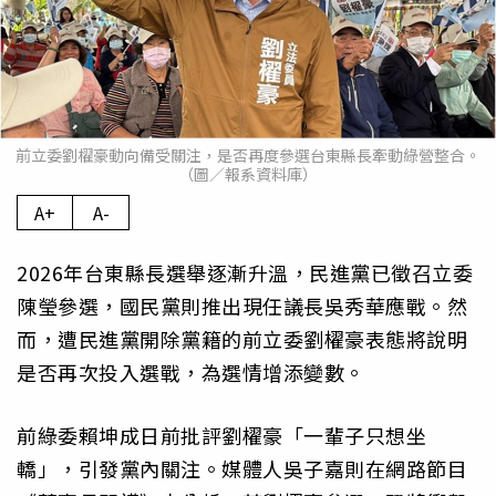
前立委劉櫂豪動向備受關注，是否再度參選台東縣長牽動綠營整合。
（圖／報系資料庫）
A+
A-
2026年台東縣長選舉逐漸升溫，民進黨已徵召立委
陳瑩參選，國民黨則推出現任議長吳秀華應戰。然
而，遭民進黨開除黨籍的前立委劉櫂豪表態將說明
是否再次投入選戰，為選情增添變數。
前綠委賴坤成日前批評劉櫂豪「一輩子只想坐
轎」，引發黨內關注。媒體人吳子嘉則在網路節目