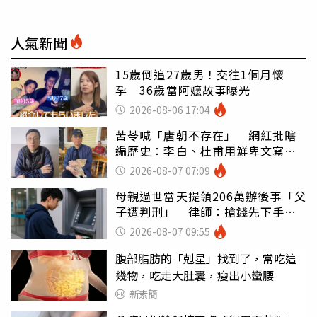
人氣新聞
15歲倒追27歲男！交往1個月懷
孕 36歲當阿嬤故事曝光
2026-08-06 17:04
苦苓喊「唐朝不存在」 網紅批瞎
編歷史：李白、杜甫用鮮卑文寫
詩？
2026-08-07 07:09
母親過世當天提領206萬辦後事「父
子遭判刑」 律師：搶錢先下手是
罪
2026-08-07 09:55
腹部脂肪的「剋星」找到了，常吃這
幾物，吃走大肚囊，瘦出小蠻腰
新素簡