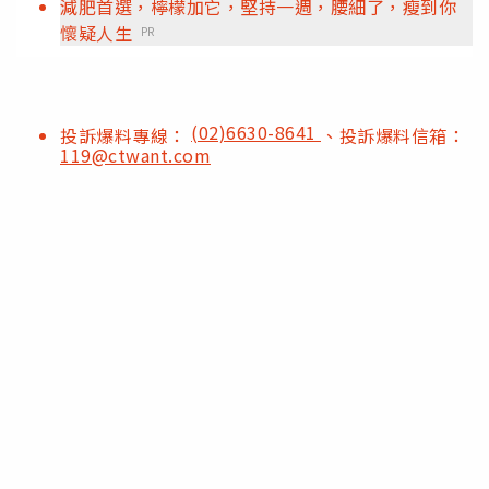
減肥首選，檸檬加它，堅持一週，腰細了，瘦到你
懷疑人生
PR
(02)6630-8641
投訴爆料專線：
、投訴爆料信箱：
119@ctwant.com