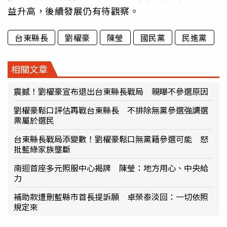
益升高，後續發展仍有待觀察。
台東縣長
劉櫂豪
陳瑩
國民黨
民進黨
相關文章
震撼！劉櫂豪宣布退出台東縣長戰局 親曝不參選原因
劉櫂豪鬆口評估再戰台東縣長 不排除無黨參選強調選
票屬於選民
台東縣長戰局添變數！劉櫂豪鬆口無黨籍參選可能 怒
批藍綠家族壟斷
南迴首座多元照服中心揭牌 陳瑩：地方用心、中央給
力
補助款遭刪藍縣市首長提訴願 卓榮泰淡回：一切依照
規定來