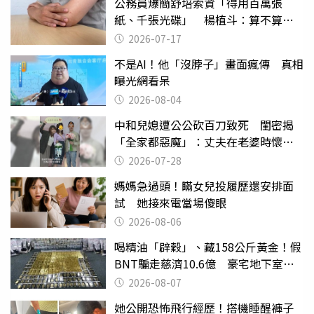
公務員爆簡舒培索資「得用百萬張
紙、千張光碟」 楊植斗：算不算職
場霸凌
2026-07-17
不是AI！他「沒脖子」畫面瘋傳 真相
曝光網看呆
2026-08-04
中和兒媳遭公公砍百刀致死 閨密揭
「全家都惡魔」：丈夫在老婆時懷孕
摔東西
2026-07-28
媽媽急過頭！瞞女兒投履歷還安排面
試 她接來電當場傻眼
2026-08-06
喝精油「辟穀」、藏158公斤黃金！假
BNT騙走慈濟10.6億 豪宅地下室竟
挖出乾鮑金庫
2026-08-07
她公開恐怖飛行經歷！搭機睡醒褲子