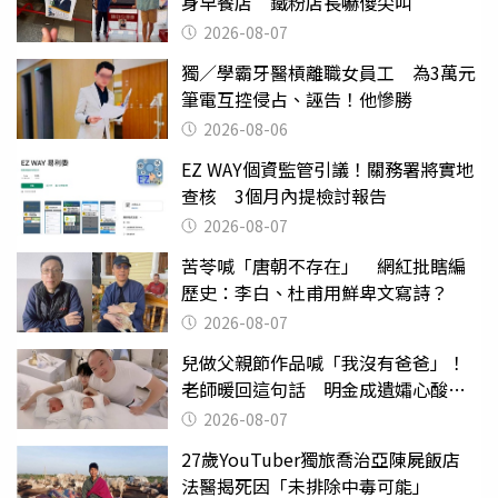
身早餐店 鐵粉店長嚇傻尖叫
2026-08-07
獨／學霸牙醫槓離職女員工 為3萬元
筆電互控侵占、誣告！他慘勝
2026-08-06
EZ WAY個資監管引議！關務署將實地
查核 3個月內提檢討報告
2026-08-07
苦苓喊「唐朝不存在」 網紅批瞎編
歷史：李白、杜甫用鮮卑文寫詩？
2026-08-07
兒做父親節作品喊「我沒有爸爸」！
老師暖回這句話 明金成遺孀心酸惹
淚
2026-08-07
27歲YouTuber獨旅喬治亞陳屍飯店
法醫揭死因「未排除中毒可能」