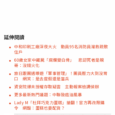
延伸閱讀
中和印刷工廠深夜大火 動員95名消防員灌救疏散
住戶
60歲女家中藏屍「腐爛變白骨」 悲認死者是親
哥：沒錢火化
旅日跟團遇導遊「軍事管理」！團員壓力大到沒胃
口 網笑：是去度假還是當兵
資安院爆未授權存取疑雲 主動報案檢調偵辦
更多最新熱門議題：中聯致癌油風暴
Lady M「杜拜巧克力蛋糕」搶翻！官方再改限購
令 網酸：蛋糕也要配貨？