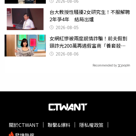
2026-08-06
台大教授性騷擾2女研究生！不服解聘
2年爭4年 結局出爐
2026-08-05
女網紅慘被兩度感情詐騙！前夫假割
頸詐光200萬再遇假富商「養套殺
2000萬」
2026-08-06
Recommended by
關於CTWANT
聯繫&爆料
隱私權政策
發燒熱搜