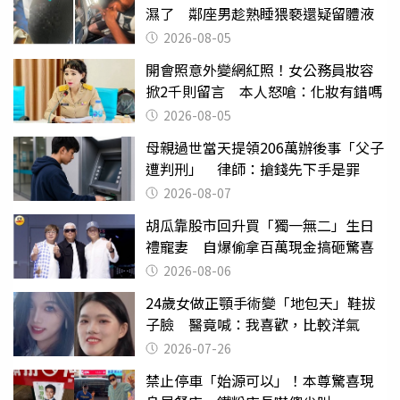
濕了 鄰座男趁熟睡猥褻還疑留體液
2026-08-05
開會照意外變網紅照！女公務員妝容
掀2千則留言 本人怒嗆：化妝有錯嗎
2026-08-05
母親過世當天提領206萬辦後事「父子
遭判刑」 律師：搶錢先下手是罪
2026-08-07
胡瓜靠股市回升買「獨一無二」生日
禮寵妻 自爆偷拿百萬現金搞砸驚喜
2026-08-06
24歲女做正顎手術變「地包天」鞋拔
子臉 醫竟喊：我喜歡，比較洋氣
2026-07-26
禁止停車「始源可以」！本尊驚喜現