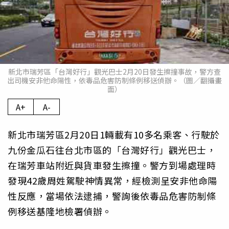
新北市瑞芳區「台灣好行」觀光巴士2月20日發生擦撞事故，警方查
出司機安非他命陽性，依毒品危害防制條例移送偵辦。（圖／翻攝畫
面）
A+
A-
新北市瑞芳區2月20日1輛載有10多名乘客、行駛於
九份金瓜石往台北市區的「台灣好行」觀光巴士，
在瑞芳車站附近與貨車發生擦撞。警方到場處理時
發現42歲周姓駕駛神情異常，經檢測呈安非他命陽
性反應，當場依法逮捕，警詢後依毒品危害防制條
例移送基隆地檢署偵辦。