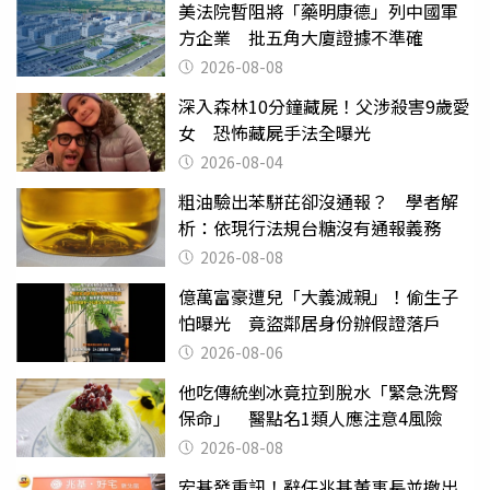
美法院暫阻將「藥明康德」列中國軍
方企業 批五角大廈證據不準確
2026-08-08
深入森林10分鐘藏屍！父涉殺害9歲愛
女 恐怖藏屍手法全曝光
2026-08-04
粗油驗出苯駢芘卻沒通報？ 學者解
析：依現行法規台糖沒有通報義務
2026-08-08
億萬富豪遭兒「大義滅親」！偷生子
怕曝光 竟盜鄰居身份辦假證落戶
2026-08-06
他吃傳統剉冰竟拉到脫水「緊急洗腎
保命」 醫點名1類人應注意4風險
2026-08-08
宏碁發重訊！辭任兆基董事長並撤出