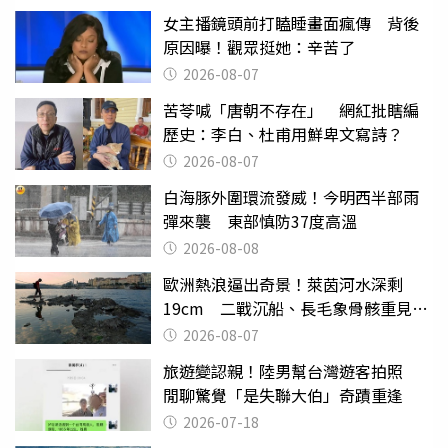
女主播鏡頭前打瞌睡畫面瘋傳 背後
原因曝！觀眾挺她：辛苦了
2026-08-07
苦苓喊「唐朝不存在」 網紅批瞎編
歷史：李白、杜甫用鮮卑文寫詩？
2026-08-07
白海豚外圍環流發威！今明西半部雨
彈來襲 東部慎防37度高溫
2026-08-08
歐洲熱浪逼出奇景！萊茵河水深剩
19cm 二戰沉船、長毛象骨骸重見天
日
2026-08-07
旅遊變認親！陸男幫台灣遊客拍照
閒聊驚覺「是失聯大伯」奇蹟重逢
2026-07-18