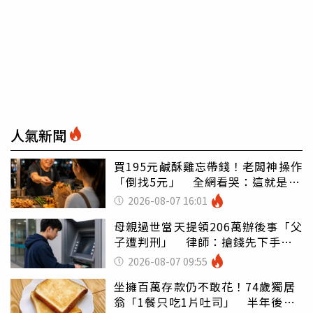
人氣新聞
買195元鹹酥雞忘帶錢！老闆神操作
「倒找5元」 全網看哭：這就是台
灣
2026-08-07 16:01
母親過世當天提領206萬辦後事「父
子遭判刑」 律師：搶錢先下手是
罪
2026-08-07 09:55
坐擁百萬存款仍不敢花！74歲獨居
翁「1餐只吃1片吐司」 半年後暴