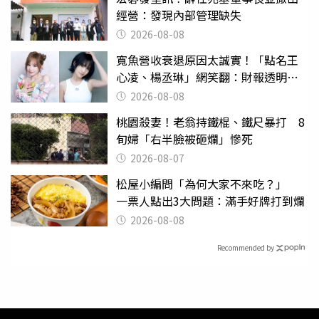
經營：發現內部管理缺失
2026-08-08
寬魚營收衰退原因太誠實！「點名王
心凌、楊丞琳」網笑翻：財報透明度
滿分
2026-08-08
桃園殺妻！老翁持鐵棍、鐵尺暴打 8
旬婦「右半臉被砸爛」慘死
2026-08-07
松屋小編問「為何大家不來吃？」
一票人點出3大問題：滿手好牌打到爛
2026-08-08
Recommended by