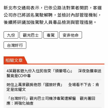
新北市交通局表示，已依公路法對業者開罰，客運
公司亦已將該名駕駛解聘，並檢討內部管理機制，
後續將研議加強駕駛人員毒品檢測與管理措施。
九份
觀光巴士
毒駕
安非他命
台灣好行
相關文章
4英籍客遊九份入住民宿突「頭暈噁心」 深夜急攔車送
醫竟是CO中毒
她住上萬景觀房抱怨「國旅好貴」 全場看不下去：肯
定是炫耀文
「台灣好行」觀光巴士司機涉毒駕遭解僱 觀光署回
應：將強化抽查