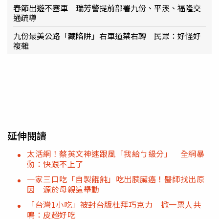
春節出遊不塞車 瑞芳警提前部署九份、平溪、福隆交
通疏導
九份最美公路「藏陷阱」右車道禁右轉 民眾：好怪好
複雜
延伸閱讀
太活網！蔡英文神速跟風「我給ㄅ級分」 全網暴
動：快跟不上了
一家三口吃「自製餛飩」吃出胰臟癌！醫師找出原
因 源於母親這舉動
「台灣1小吃」被封台版杜拜巧克力 掀一票人共
鳴：皮超好吃