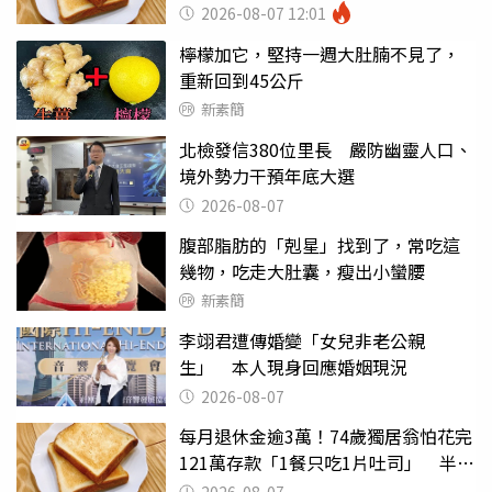
瘦嚇壞女兒
2026-08-07 12:01
檸檬加它，堅持一週大肚腩不見了，
重新回到45公斤
新素簡
北檢發信380位里長 嚴防幽靈人口、
境外勢力干預年底大選
2026-08-07
腹部脂肪的「剋星」找到了，常吃這
幾物，吃走大肚囊，瘦出小蠻腰
新素簡
李翊君遭傳婚變「女兒非老公親
生」 本人現身回應婚姻現況
2026-08-07
每月退休金逾3萬！74歲獨居翁怕花完
121萬存款「1餐只吃1片吐司」 半年
後暴瘦嚇壞女兒