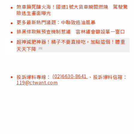
煞車鎖死釀火海！國道1號大貨車瞬間燃燒 駕駛驚
險逃生畫面曝光
更多最新熱門議題：中聯致癌油風暴
排黑條款無預查機制惹議 雲林議會籲設單一窗口
超神減肥神器！橘子不要直接吃，加點這個！體重
天天下降
PR
(02)6630-8641
投訴爆料專線：
、投訴爆料信箱：
119@ctwant.com