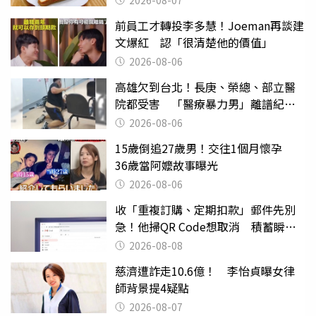
2026-08-07
前員工才轉投李多慧！Joeman再談建
文爆紅 認「很清楚他的價值」
2026-08-06
高雄欠到台北！長庚、榮總、部立醫
院都受害 「醫療暴力男」離譜紀錄
曝光
2026-08-06
15歲倒追27歲男！交往1個月懷孕
36歲當阿嬤故事曝光
2026-08-06
收「重複訂購、定期扣款」郵件先別
急！他掃QR Code想取消 積蓄瞬間
蒸發
2026-08-08
慈濟遭詐走10.6億！ 李怡貞曝女律
師背景提4疑點
2026-08-07