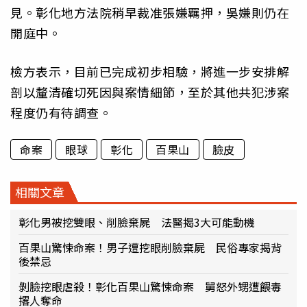
見。彰化地方法院稍早裁准張嫌羈押，吳嫌則仍在
開庭中。
檢方表示，目前已完成初步相驗，將進一步安排解
剖以釐清確切死因與案情細節，至於其他共犯涉案
程度仍有待調查。
命案
眼球
彰化
百果山
臉皮
相關文章
彰化男被挖雙眼、削臉棄屍 法醫揭3大可能動機
百果山驚悚命案！男子遭挖眼削臉棄屍 民俗專家揭背
後禁忌
剝臉挖眼虐殺！彰化百果山驚悚命案 舅怒外甥遭餵毒
撂人奪命