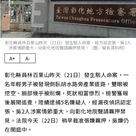
彰化縣員林百果山昨天（21日）發生駭人命案，檢方認定張、吳2人
涉案情節重大，向彰化地院聲請羈押禁見。（圖／報系資料照）
A+
A-
彰化縣員林百果山昨天（21日）發生駭人命案，一
名年輕男子被發現倒臥胡水路旁產業道路，雙眼被
挖空、臉部幾乎被削爛，死狀相當慘烈。檢警獲報
後展開追查，陸續逮捕5名嫌疑人，經漏夜偵訊認定
張、吳2人涉案情節重大，向彰化地院聲請羈押禁
見。法院今天（22日）稍早裁准張嫌羈押，吳嫌仍
在開庭中。