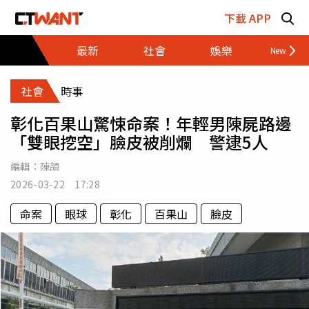
跳至主要內容區塊
下載 APP
最新
社會
娛樂
財經
社會
時事
彰化百果山驚悚命案！年輕男陳屍路邊
「雙眼挖空」臉皮被削爛 警逮5人
編輯：
陳頡
2026-03-22 17:28
命案
眼球
彰化
百果山
臉皮