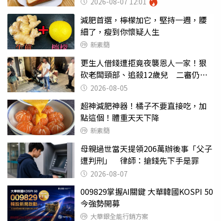
2026-08-07 12:01
減肥首選，檸檬加它，堅持一週，腰
細了，瘦到你懷疑人生
新素簡
更生人借錢遭拒竟夜襲恩人一家！狠
砍老闆頸部、追殺12歲兒 二審仍判9
年半
2026-08-05
超神減肥神器！橘子不要直接吃，加
點這個！體重天天下降
新素簡
母親過世當天提領206萬辦後事「父子
遭判刑」 律師：搶錢先下手是罪
2026-08-07
009829掌握AI關鍵 大華韓國KOSPI 50
今強勢開募
大華銀全能行銷方案