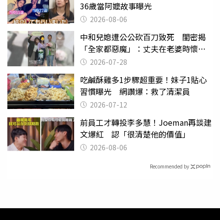
36歲當阿嬤故事曝光
2026-08-06
中和兒媳遭公公砍百刀致死 閨密揭
「全家都惡魔」：丈夫在老婆時懷孕
摔東西
2026-07-28
吃鹹酥雞多1步驟超重要！妹子1貼心
習慣曝光 網讚爆：救了清潔員
2026-07-12
前員工才轉投李多慧！Joeman再談建
文爆紅 認「很清楚他的價值」
2026-08-06
Recommended by