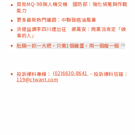
首批MQ-9B無人機交機 國防部：強化偵蒐與作戰
能力
更多最新熱門議題：中聯致癌油風暴
洪健益讚李四川遭出征 蔣萬安：跨黨派肯定「做
事的人」
肚腩一抓一大把，只需1個雞蛋，用一個瘦一個
PR
(02)6630-8641
投訴爆料專線：
、投訴爆料信箱：
119@ctwant.com