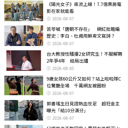
《陽光女子》串流上線！7.7億票房電
影在家就能看
2026-08-07
苦苓喊「唐朝不存在」 網紅批瞎編
歷史：李白、杜甫用鮮卑文寫詩？
2026-08-07
台大教授性騷擾2女研究生！不服解聘
2年爭4年 結局出爐
2026-08-05
9歲女孩60公斤又如何？站上啦啦隊C
位驚艷全場 千萬網友被圈粉
2026-08-07
郭書瑤生日見證熱血世足 超狂金主
曝光「給10分滿分」
2026-08-07