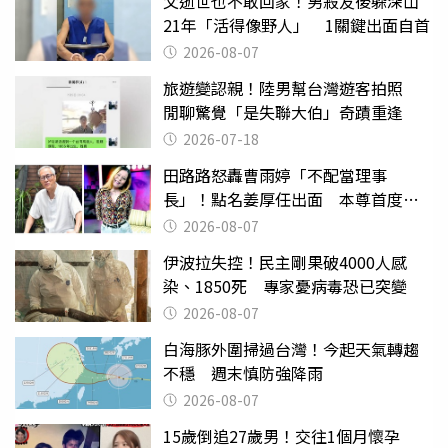
父逝世也不敢回家！男殺友後躲深山
21年「活得像野人」 1關鍵出面自首
2026-08-07
旅遊變認親！陸男幫台灣遊客拍照
閒聊驚覺「是失聯大伯」奇蹟重逢
2026-07-18
田路路怒轟曹雨婷「不配當理事
長」！點名姜厚任出面 本尊首度回
應了
2026-08-07
伊波拉失控！民主剛果破4000人感
染、1850死 專家憂病毒恐已突變
2026-08-07
白海豚外圍掃過台灣！今起天氣轉趨
不穩 週末慎防強降雨
2026-08-07
15歲倒追27歲男！交往1個月懷孕