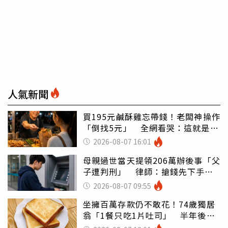
人氣新聞
買195元鹹酥雞忘帶錢！老闆神操作
「倒找5元」 全網看哭：這就是台
灣
2026-08-07 16:01
母親過世當天提領206萬辦後事「父
子遭判刑」 律師：搶錢先下手是
罪
2026-08-07 09:55
坐擁百萬存款仍不敢花！74歲獨居
翁「1餐只吃1片吐司」 半年後暴
瘦嚇壞女兒