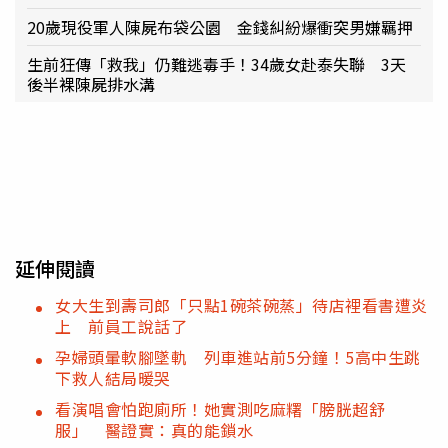
20歲現役軍人陳屍布袋公園 金錢糾紛爆衝突男嫌羈押
生前狂傳「救我」仍難逃毒手！34歲女赴泰失聯 3天
後半裸陳屍排水溝
延伸閱讀
女大生到壽司郎「只點1碗茶碗蒸」待店裡看書遭炎
上 前員工說話了
孕婦頭暈軟腳墜軌 列車進站前5分鐘！5高中生跳
下救人結局暖哭
看演唱會怕跑廁所！她實測吃麻糬「膀胱超舒
服」 醫證實：真的能鎖水