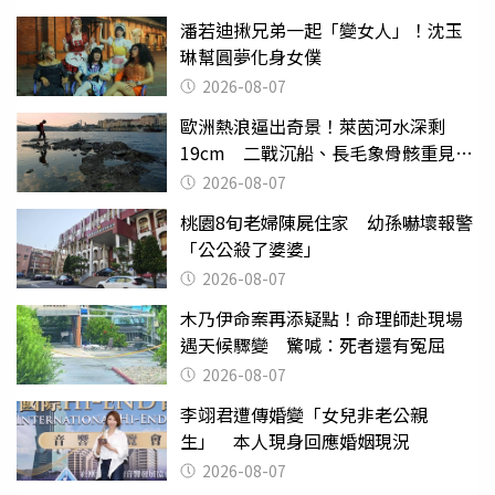
潘若迪揪兄弟一起「變女人」！沈玉
琳幫圓夢化身女僕
2026-08-07
歐洲熱浪逼出奇景！萊茵河水深剩
19cm 二戰沉船、長毛象骨骸重見天
日
2026-08-07
桃園8旬老婦陳屍住家 幼孫嚇壞報警
「公公殺了婆婆」
2026-08-07
木乃伊命案再添疑點！命理師赴現場
遇天候驟變 驚喊：死者還有冤屈
2026-08-07
李翊君遭傳婚變「女兒非老公親
生」 本人現身回應婚姻現況
2026-08-07