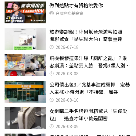
做到這點才有資格說愛你
台灣癌症基金會
旅遊變認親！陸男幫台灣遊客拍照
閒聊驚覺「是失聯大伯」奇蹟重逢
2026-07-18
飛機餐發這果汁爆「廁所之亂」？乘
客崩潰：差點丟大臉 醫揭3類人別亂
喝
2026-08-08
公司債出包3／兆基李建成羈押 宏碁
入主48小時閃退「不接盤」風暴
2026-08-10
女網購二手名牌包開箱驚見「失蹤愛
包」 追查才知小偷是閨密
2026-08-09