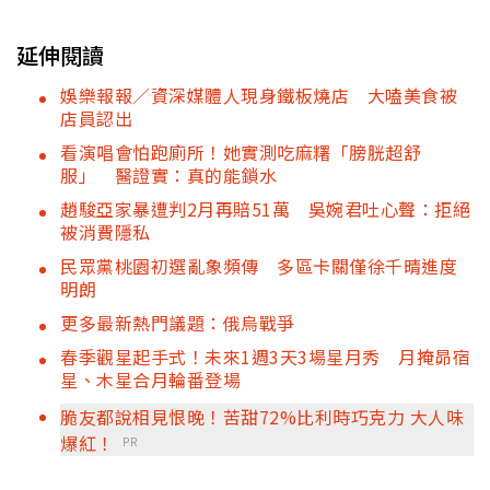
延伸閱讀
娛樂報報／資深媒體人現身鐵板燒店 大嗑美食被
店員認出
看演唱會怕跑廁所！她實測吃麻糬「膀胱超舒
服」 醫證實：真的能鎖水
趙駿亞家暴遭判2月再賠51萬 吳婉君吐心聲：拒絕
被消費隱私
民眾黨桃園初選亂象頻傳 多區卡關僅徐千晴進度
明朗
更多最新熱門議題：俄烏戰爭
春季觀星起手式！未來1週3天3場星月秀 月掩昴宿
星、木星合月輪番登場
脆友都說相見恨晚！苦甜72%比利時巧克力 大人味
爆紅！
PR