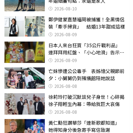
年婚姻畫句點：永遠是家人
2026-08-10
鄭伊健蒙嘉慧福岡被捕獲！全黑情侶
裝「牽手掃貨」 結婚13年甜成這樣
2026-08-09
日本人來台狂買「35公斤戰利品」
連拜拜用紅盤、「小心地滑」告示牌
也帶回家
2026-08-09
亡妹慘遭公公毒手 表姊憶父親節前
夕：小舅舅仍到殯儀館陪她說話
2026-08-08
徐莉玲打破沉默談兒子身世！心碎揭
徐子翔輕生內幕：帶給我巨大哀傷
2026-08-08
黃仁勳狂讚華莎「連新歌都知道」
她得知身分後急寄手寫信致謝