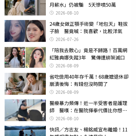
月薪水」仍被騙 5天慘噴50萬
2026-08-10
24歲女做正顎手術變「地包天」鞋拔
子臉 醫竟喊：我喜歡，比較洋氣
2026-07-26
「陪我去散心」竟是不歸路！百萬網
紅雅典娜失蹤3年 驚傳遭綁架滅口
2026-08-09
省吃儉用40年存千萬！68歲嬤退休卻
崩潰後悔：有錢但沒時間了
2026-08-09
醫療暴力頻傳！近一半受害者是護理
師 醫嘆：在醫院揮拳代價比你想像
的還要大
2026-08-10
快訊／方志友、楊銘威宣布離婚！11