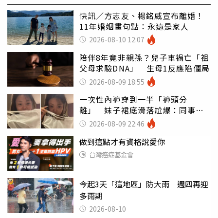
快訊／方志友、楊銘威宣布離婚！
11年婚姻畫句點：永遠是家人
2026-08-10 12:07
陪伴8年竟非親孫？兒子車禍亡「祖
父母求驗DNA」 生母1反應陷僵局
2026-08-09 18:55
一次性內褲穿到一半「褲頭分
離」 妹子裙底滑落尬爆：同事全
看光
2026-08-09 22:46
做到這點才有資格說愛你
台灣癌症基金會
今起3天「這地區」防大雨 週四再迎
多雨期
2026-08-10