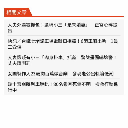
相關文章
人夫外遇被抓包！還稱小三「是未婚妻」 正宮心碎提
告
快訊／台鐵七堵調車場電聯車相撞！6節車廂出軌 1員
工受傷
人妻懷疑有小三「肉身掛車」抓姦 驚險畫面嚇壞警！
丈夫遭開罰
女團製作人23歲掏百萬做音樂 發現老公出軌陷低潮
瑞士雪崩釀列車脫軌！80名乘客死傷不明 搜救行動進
行中