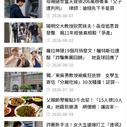
母親過世當天提領206萬辦後事「父子
遭判刑」 律師：搶錢先下手是罪
2026-08-07
陽明交大教授砍死妹夫！岳母追思首
發聲 揭11年經營真相駁「爭產」
2026-08-02
蘿拉神隱19個月悄發文！曬特斯拉遭
酸「詐騙集團回歸」 她直球回應了
2026-08-10
獨／東吳男教授被瘋狂迷戀 女學生
寄信「分屍吃掉」30次騷擾！認罪免
關
2026-07-30
父親節聚餐點3千合菜！「15人擠10人
桌」她餓到崩潰 網傻眼：讓店家看
笑話
2026-08-09
詐團新手法！女大生遠端打工「連領2