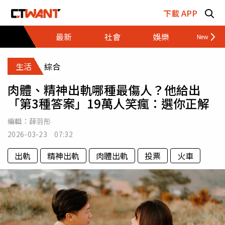
跳至主要內容區塊
下載 APP
最新
社會
娛樂
財經
生活
綜合
肉體、精神出軌哪種最傷人？他給出
「第3種答案」19萬人笑瘋：選你正解
編輯：
薛羽彤
2026-03-23 07:32
出軌
精神出軌
肉體出軌
投票
火車