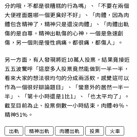
分的哦，不都是很糟糕的行為嗎」、「不要在兩個
大便裡面選哪一個更臭好不好」、「肉體，因為肉
體包含精神了，精神只是還沒肉體」、「肉體出軌
傷的是自尊，精神出軌傷的心神，一個是急速創
傷，另一個則是慢性病痛。都很痛，都傷人」。
另一方面，有人發現將近10萬人投票，結果竟接近
五五波驚呼「這麼多人投票竟然能做到一半一半，
看來大家的想法很均勻的分成兩派欸，感覺這可以
作為一個很好辯論題目」、「蠻意外的居然一半一
半」、「第十小時還是1比1」、「也太平均了」。
截至目前為止、投票倒數一小時結束，肉體49％、
精神51%。
出軌
精神出軌
肉體出軌
投票
火車