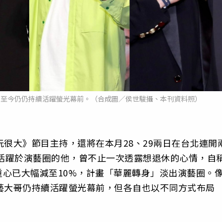
，至今仍仍持續活躍螢光幕前。（合成圖／侯世駿攝、本刊資料照）
玩很大》節目主持，還將在本月28、29兩日在台北連開
舊活躍於演藝圈的他，曾不止一次透露想退休的心情，自
心已大幅減至10%，計畫「華麗轉身」淡出演藝圈。
藝大哥仍持續活躍螢光幕前，但各自也以不同方式布局