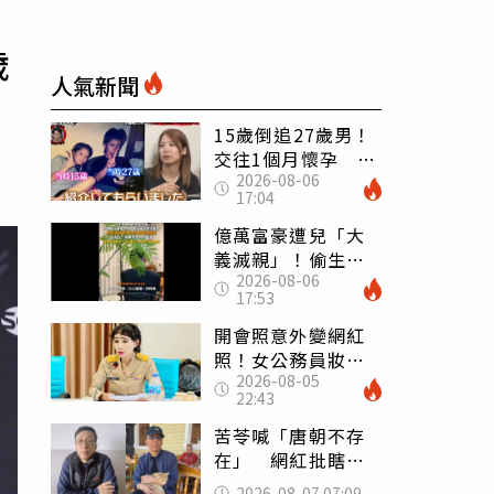
歲
人氣新聞
15歲倒追27歲男！
交往1個月懷孕 36
2026-08-06
歲當阿嬤故事曝光
17:04
億萬富豪遭兒「大
義滅親」！偷生子
2026-08-06
怕曝光 竟盜鄰居
17:53
身份辦假證落戶
開會照意外變網紅
照！女公務員妝容
2026-08-05
掀2千則留言 本人
22:43
怒嗆：化妝有錯嗎
苦苓喊「唐朝不存
在」 網紅批瞎編
歷史：李白、杜甫
2026-08-07 07:09