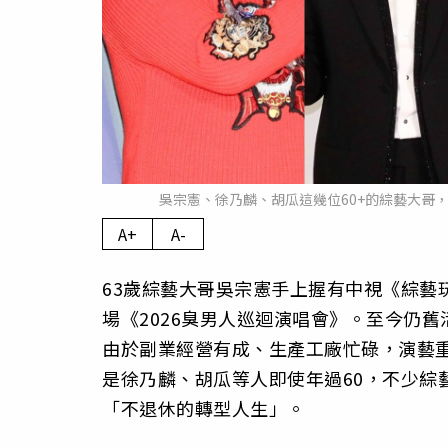
吳宗憲、徐乃麟、胡瓜這幾位60+的綜藝大哥
A+
A-
63歲綜藝大哥吳宗憲手上握有中視《綜藝
場《2026臭男人巡迴演唱會》。至今仍
由於副業經營有成、生產工廠忙碌，演藝重
是徐乃麟、胡瓜等人即使年過60，不少綜
「不退休的轉型人生」。