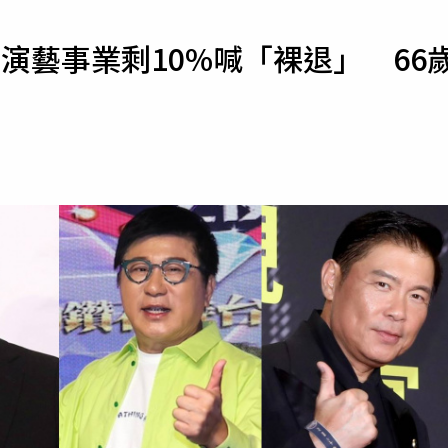
寵物
演藝事業剩10%喊「裸退」 66
運勢
運動
梅酒