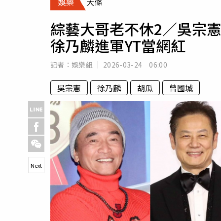
娛樂
大條
人物
汽車
綜藝大哥老不休2／吳宗憲
專欄
徐乃麟進軍YT當網紅
房產新勢力
記者：
娛樂組
2026-03-24 06:00
吳宗憲
徐乃麟
胡瓜
曾國城
Next