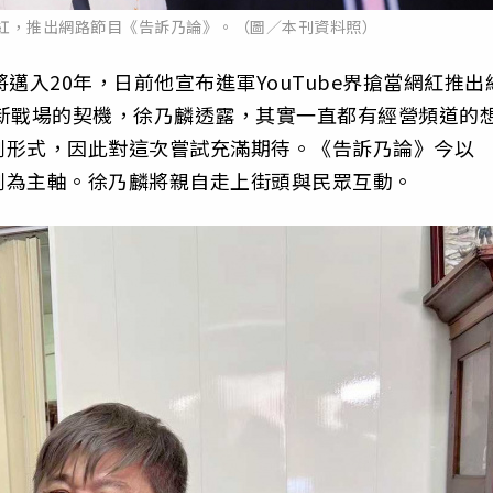
當網紅，推出網路節目《告訴乃論》。（圖／本刊資料照）
邁入20年，日前他宣布進軍YouTube界搶當網紅推出
be新戰場的契機，徐乃麟透露，其實一直都有經營頻道的
劃形式，因此對這次嘗試充滿期待。《告訴乃論》今以
劃為主軸。徐乃麟將親自走上街頭與民眾互動。