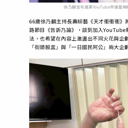
徐乃麟宣布進軍YouTube界搶
66歲徐乃麟主持長壽綜藝《天才衝衝衝》將
路節目《告訴乃論》，談到加入YouTu
法，也希望在內容上激盪出不同火花與企
「街頭骰盅」與「一日國民阿公」兩大企