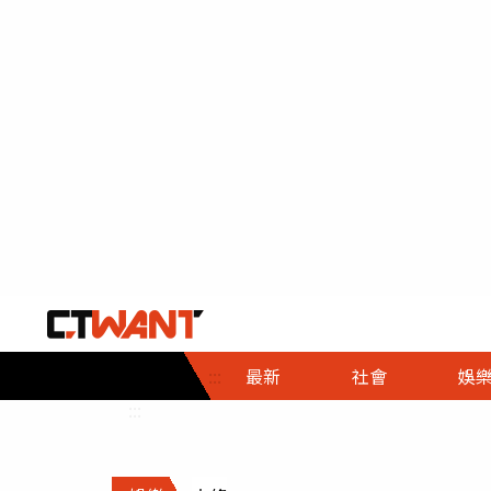
社會首頁
娛樂首頁
財經首頁
政
:::
最新
社會
娛
時事
即時
熱線
:::
直擊
大條
人物
調查
專題
３Ｃ