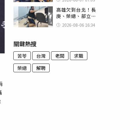
用鮮卑文寫詩？
高雄欠到台北！長
庚、榮總、部立醫
院都受害 「醫療
2026-08-06 16:34
暴力男」離譜紀錄
曝光
關鍵熱搜
苦苓
台灣
老闆
求職
榮總
解聘
兩
稱
像