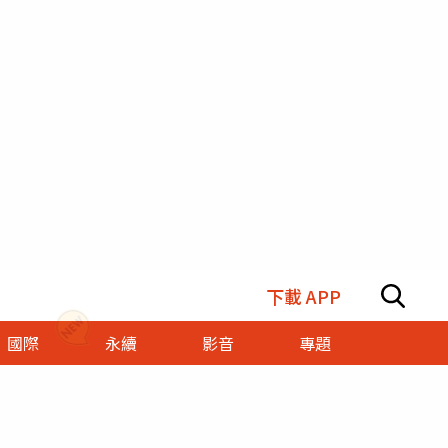
下載 APP
國際
永續
影音
專題