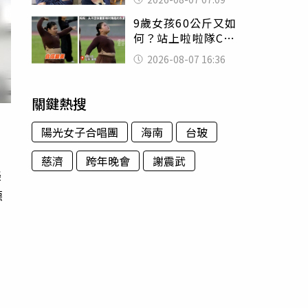
用鮮卑文寫詩？
9歲女孩60公斤又如
何？站上啦啦隊C位
驚艷全場 千萬網
2026-08-07 16:36
友被圈粉
關鍵熱搜
陽光女子合唱團
海南
台玻
慈濟
跨年晚會
謝震武
美
德