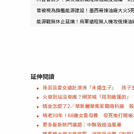
曾被視為旗艦能源建設！墨西哥煉油廠大火5
能源戰無休止延燒！烏軍遠程無人機攻俄煉油
延伸閱讀
孫芸芸愛女遠赴澳洲「未婚生子」 孩子
火車到站沒車廂？網笑喊「搭到敞篷的」
精金怎麼了2／華新麗華焦家關南科廠 股
啃老30年！68歲女靠母養 母死後打開帳
更多最新熱門議題：中聯致癌油風暴
蹲馬桶太用力竟猝死 消防員示警「如廁