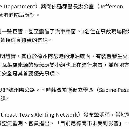
 Department）與傑佛遜郡警長辦公室（Jefferson
協助阿瑟港消防局應對。
到一聲巨響，甚至震破了汽車車窗。1名住在事故現場附
漫著類似臭雞蛋的氣味。
表聲明證實，其位於德州阿瑟港的煉油廠內，有裝置發生火
，瓦萊羅能源的緊急應變小組也正在進行處置，並與地
工安全是其首要優先事項。
7號州際公路。同時薩賓帕斯獨立學區（Sabine Pass
停課。
t Texas Alerting Network）發布聲明稱，當地
行空氣監測。官員指出，「目前尼德蘭市未受到影響」