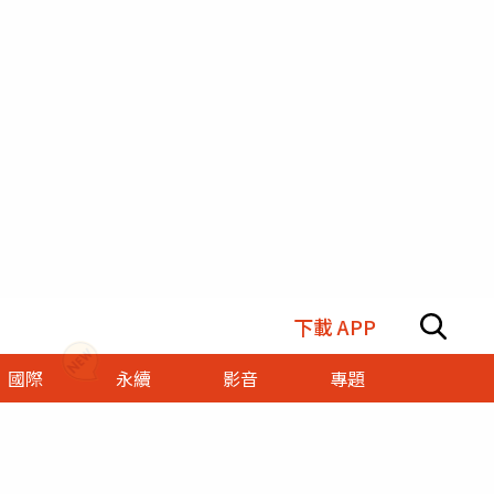
下載 APP
國際
永續
影音
專題