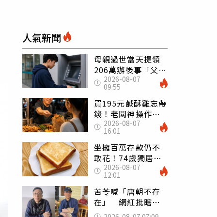
人氣新聞
母親過世當天提領
206萬辦後事「父子
2026-08-07
遭判刑」 律師：
09:55
搶錢先下手是罪
買195元鹹酥雞忘帶
錢！老闆神操作
2026-08-07
「倒找5元」 全網
16:01
看哭：這就是台灣
坐擁百萬存款仍不
敢花！74歲獨居翁
2026-08-07
「1餐只吃1片吐
12:01
司」 半年後暴瘦
嚇壞女兒
苦苓喊「唐朝不存
在」 網紅批瞎編
歷史：李白、杜甫
2026-08-07 07:09