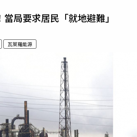
寵物
！當局要求居民「就地避難」
運勢
運動
梅酒
瓦萊羅能源