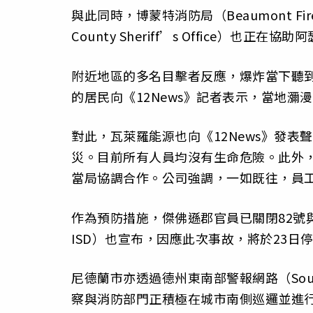
與此同時，博蒙特消防局（Beaumont Fire
County Sheriff’s Office）也正在
附近地區的多名目擊者反應，爆炸當下聽
的居民向《12News》記者表示，當地瀰
對此，瓦萊羅能源也向《12News》發
災。目前所有人員均沒有生命危險。此外
當局協調合作。公司強調，一如既往，員
作為預防措施，傑佛遜郡官員已關閉82號與8
ISD）也宣布，因應此次事故，將於23日
尼德蘭市亦透過德州東南部警報網路（Southeas
察與消防部門正積極在城市南側巡邏並進