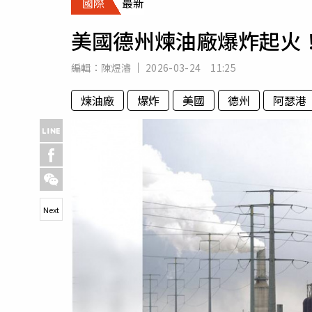
國際
最新
人物
汽車
美國德州煉油廠爆炸起火
專欄
房產新勢力
編輯：
陳煜濬
2026-03-24 11:25
煉油廠
爆炸
美國
德州
阿瑟港
Next