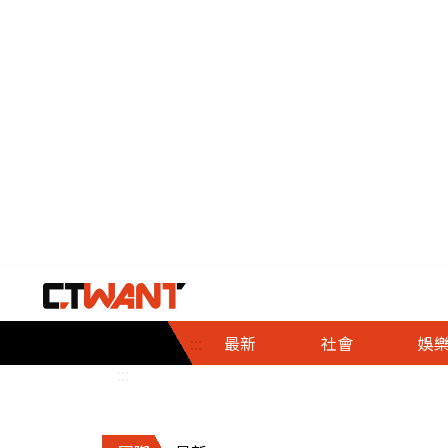
社會首頁
娛樂首頁
財經首頁
政
:::
最新
社會
娛
時事
即時
熱線
:::
直擊
大條
人物
調查
專題
３Ｃ