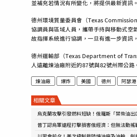
並補充若情況有所變化，將提供最新資訊
德州環境質量委員會（Texas Commission 
協調員與區域人員，攜帶手持與移動式空
故指揮系統進行協調，一旦有進一步資訊
德州運輸部（Texas Department of
人遠離煉油廠附近的87號與82號州際公路
煉油廠
爆炸
美國
德州
阿瑟港
相關文章
烏克蘭攻擊引發燃料短缺！俄羅斯「禁柴油出
普丁認烏軍遠程打擊損害俄經濟：但無法動搖
川習會前夕！美次級制裁陸煉油廠及油輪 劍