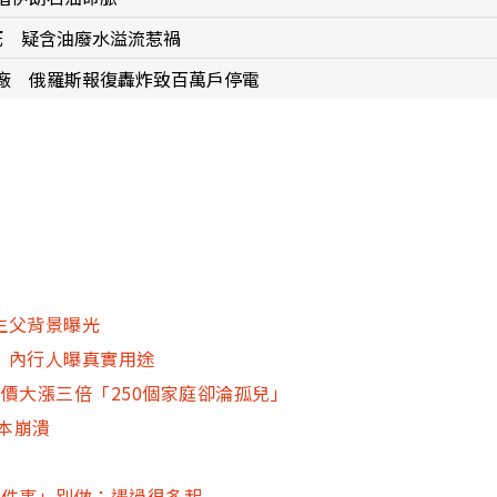
死 疑含油廢水溢流惹禍
廠 俄羅斯報復轟炸致百萬戶停電
生父背景曝光
 內行人曝真實用途
價大漲三倍「250個家庭卻淪孤兒」
本崩潰
1件事」別做：遇過很多起