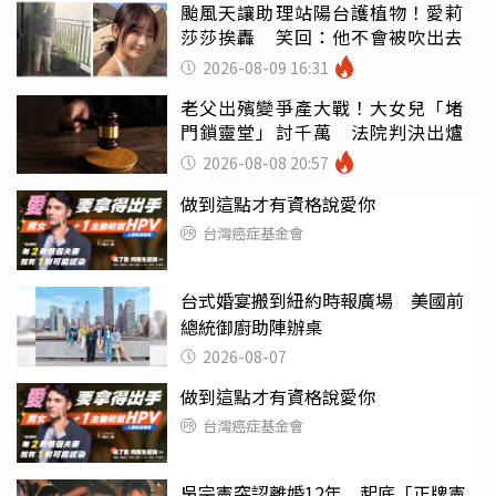
颱風天讓助理站陽台護植物！愛莉
莎莎挨轟 笑回：他不會被吹出去
2026-08-09 16:31
老父出殯變爭產大戰！大女兒「堵
門鎖靈堂」討千萬 法院判決出爐
2026-08-08 20:57
做到這點才有資格說愛你
台灣癌症基金會
台式婚宴搬到紐約時報廣場 美國前
總統御廚助陣辦桌
2026-08-07
做到這點才有資格說愛你
台灣癌症基金會
吳宗憲突認離婚12年 起底「正牌憲