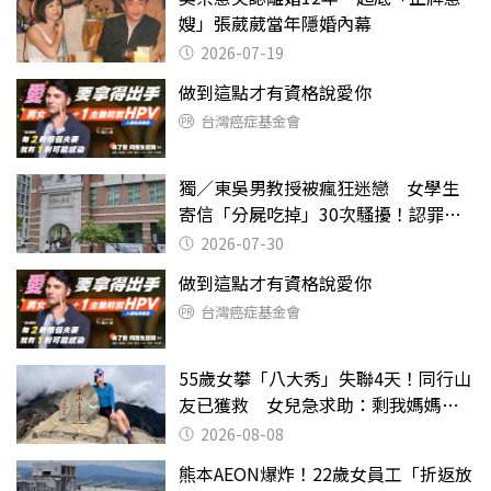
嫂」張葳葳當年隱婚內幕
2026-07-19
做到這點才有資格說愛你
台灣癌症基金會
獨／東吳男教授被瘋狂迷戀 女學生
寄信「分屍吃掉」30次騷擾！認罪免
關
2026-07-30
做到這點才有資格說愛你
台灣癌症基金會
55歲女攀「八大秀」失聯4天！同行山
友已獲救 女兒急求助：剩我媽媽還
沒找到
2026-08-08
熊本AEON爆炸！22歲女員工「折返放