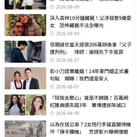
2026-08-09
深入森林10分鐘藏屍！父涉殺害9歲愛
女 恐怖藏屍手法全曝光
2026-08-04
母親過世當天提領206萬辦後事「父子
遭判刑」 律師：搶錢先下手是罪
2026-08-07
彭小刀證實離婚！14年豪門婚正式畫
句點 親曝：我們還是家人
2026-08-07
「陪我去散心」竟是不歸路！百萬網
紅雅典娜失蹤3年 驚傳遭綁架滅口
2026-08-09
以為在搭公車？2女拖行李箱直闖停機
坪「揮手攔機」 荒謬影片曝網傻眼