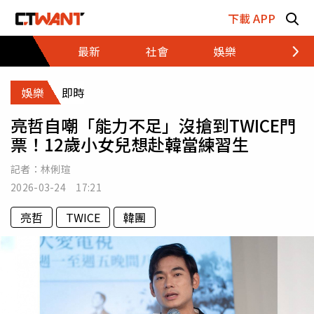
跳至主要內容區塊
下載 APP
最新
社會
娛樂
財經
娛樂
即時
亮哲自嘲「能力不足」沒搶到TWICE門
票！12歲小女兒想赴韓當練習生
記者：
林俐瑄
2026-03-24 17:21
亮哲
TWICE
韓團