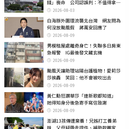
錢」喪命 公司認誤判：不值得拿命
換
2026-08-03
白海豚外圍環流襲北台灣 網友問為
何沒放颱風假 蔣萬安回應了
2026-08-09
男模租屋處離奇身亡！失聯多日房東
急報警 IG最後發文藏玄機
2026-08-09
颱風天讓助理站陽台護植物！愛莉莎
莎挨轟 笑回：他不會被吹出去
2026-08-09
黃仁勳狂讚華莎「連新歌都知道」
她得知身分後急寄手寫信致謝
2026-08-09
澎湖13孩傳遭棄養！兄姊打工養弟
妹 父母疑帶走證件、補助款離家