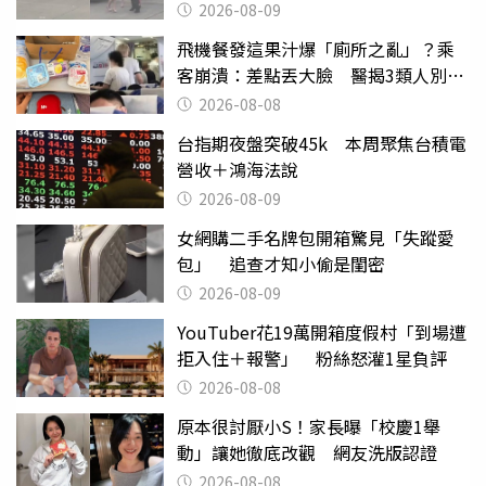
2026-08-09
飛機餐發這果汁爆「廁所之亂」？乘
客崩潰：差點丟大臉 醫揭3類人別亂
喝
2026-08-08
台指期夜盤突破45k 本周聚焦台積電
營收＋鴻海法說
2026-08-09
女網購二手名牌包開箱驚見「失蹤愛
包」 追查才知小偷是閨密
2026-08-09
YouTuber花19萬開箱度假村「到場遭
拒入住＋報警」 粉絲怒灌1星負評
2026-08-08
原本很討厭小S！家長曝「校慶1舉
動」讓她徹底改觀 網友洗版認證
2026-08-08