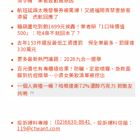
滑手機 業者致歉揭原因
航班延誤太晚發餐券被罵爆！又遇福岡宵禁害旅客
滯留 虎航回應了
糖葫蘆吃到飽1699元挨轟！業者辯「1口味價值
500」：吃4串不就回本了？
去年153件違反最低工資遭罰 保全業最多、罰鍰達
330萬元
更多最新熱門議題：2026九合一選舉
百元價也有專櫃級效果！防曬、定妝噴霧、急救面
膜到抗痘精華…小資女美妝清單被挖出
一個人爽嗑一桶？哈根達斯72%濃醇巧克力 掀脆友
共鳴
PR
(02)6630-8641
投訴爆料專線：
、投訴爆料信箱：
119@ctwant.com