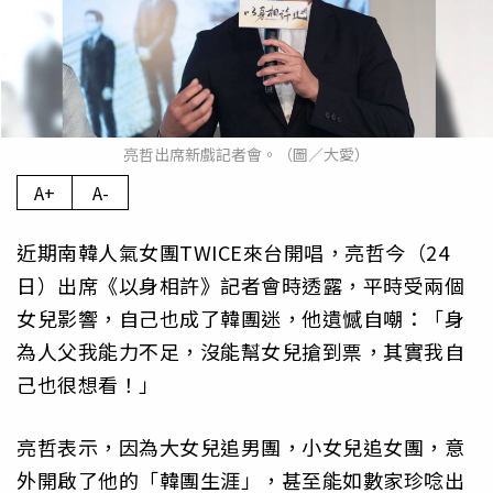
亮哲出席新戲記者會。（圖／大愛）
A+
A-
近期南韓人氣女團TWICE來台開唱，亮哲今（24
日）出席《以身相許》記者會時透露，平時受兩個
女兒影響，自己也成了韓團迷，他遺憾自嘲：「身
為人父我能力不足，沒能幫女兒搶到票，其實我自
己也很想看！」
亮哲表示，因為大女兒追男團，小女兒追女團，意
外開啟了他的「韓團生涯」，甚至能如數家珍唸出