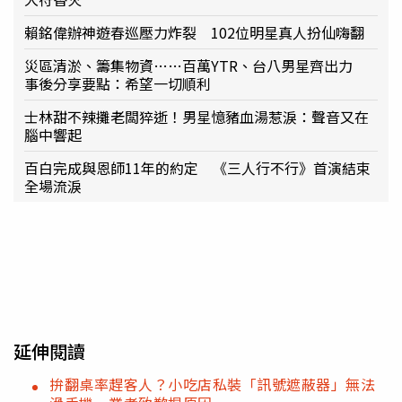
賴銘偉辦神遊春巡壓力炸裂 102位明星真人扮仙嗨翻
災區清淤、籌集物資……百萬YTR、台八男星齊出力
事後分享要點：希望一切順利
士林甜不辣攤老闆猝逝！男星憶豬血湯惹淚：聲音又在
腦中響起
百白完成與恩師11年的約定 《三人行不行》首演結束
全場流淚
延伸閱讀
拚翻桌率趕客人？小吃店私裝「訊號遮蔽器」無法