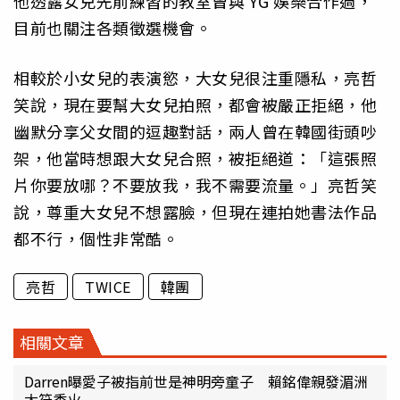
他透露女兒先前練習的教室曾與 YG 娛樂合作過，
目前也關注各類徵選機會。
相較於小女兒的表演慾，大女兒很注重隱私，亮哲
笑說，現在要幫大女兒拍照，都會被嚴正拒絕，他
幽默分享父女間的逗趣對話，兩人曾在韓國街頭吵
架，他當時想跟大女兒合照，被拒絕道：「這張照
片你要放哪？不要放我，我不需要流量。」亮哲笑
說，尊重大女兒不想露臉，但現在連拍她書法作品
都不行，個性非常酷。
亮哲
TWICE
韓團
相關文章
Darren曝愛子被指前世是神明旁童子 賴銘偉親發湄洲
大符香火