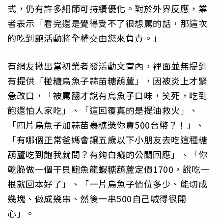
式，仍有許多細節可持續優化。對於外界反應，業
者表示「看完還是覺得受不了很想罵的話，那這次
的吃到飽活動將全權交由您來負責。」
有網友揪出當初業者發活動文宣內，裡面並無提到
有提供「椪糖烏魚子蒜苗糖葫蘆」，因被炎上才緊
急改口，「被罵翻才說有烏魚子口味，笑死，吃到
飽還怕人家吃」、「這回覆真的是提油救火」、
「四片烏魚子加蒜苗裹糖漿你賣500台幣？！」、
「有哪個正常爸媽會讓五歲以下小朋友去吃這種糖
葫蘆吃到飽我就問？有夠白癡的公關回應」、「你
乾脆做一個干貝鮑魚龍蝦糖葫蘆定價1700，說吃一
根就回本好了」、「一片烏魚子價位多少、能切成
幾塊、做成幾串、然後一串500自己喊得很開
心」。