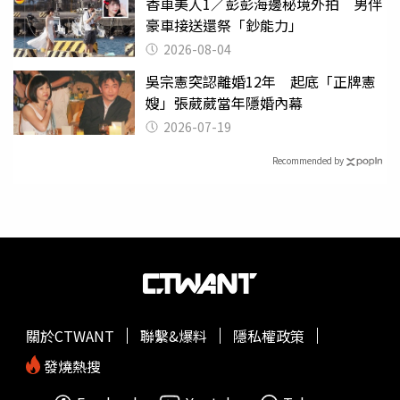
香車美人1／彭彭海邊秘境外拍 男伴
豪車接送還祭「鈔能力」
2026-08-04
吳宗憲突認離婚12年 起底「正牌憲
嫂」張葳葳當年隱婚內幕
2026-07-19
Recommended by
關於CTWANT
聯繫&爆料
隱私權政策
發燒熱搜