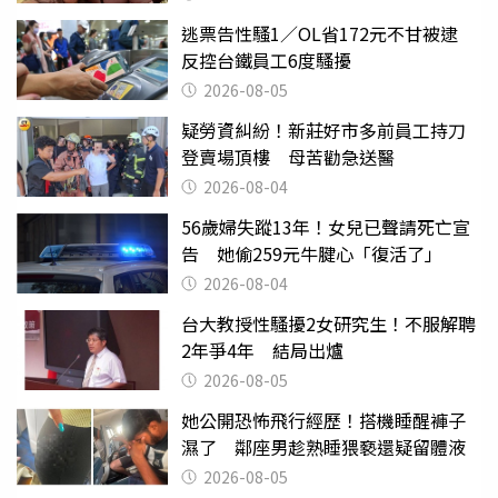
逃票告性騷1／OL省172元不甘被逮
反控台鐵員工6度騷擾
2026-08-05
疑勞資糾紛！新莊好市多前員工持刀
登賣場頂樓 母苦勸急送醫
2026-08-04
56歲婦失蹤13年！女兒已聲請死亡宣
告 她偷259元牛腱心「復活了」
2026-08-04
台大教授性騷擾2女研究生！不服解聘
2年爭4年 結局出爐
2026-08-05
她公開恐怖飛行經歷！搭機睡醒褲子
濕了 鄰座男趁熟睡猥褻還疑留體液
2026-08-05