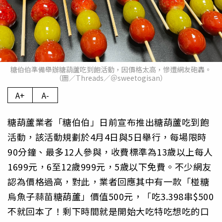
糖伯伯準備舉辦糖葫蘆吃到飽活動，因價格太高，慘遭網友砲轟。
（圖／Threads／＠sweetogisan）
A+
A-
糖葫蘆業者「糖伯伯」日前宣布推出糖葫蘆吃到飽
活動，該活動規劃於4月4日與5日舉行，每場限時
90分鐘、最多12人參與，收費標準為13歲以上每人
1699元，6至12歲999元，5歲以下免費。不少網友
認為價格過高，對此，業者回應其中有一款「椪糖
烏魚子蒜苗糖葫蘆」價值500元，「吃3.398串$500
不就回本了！剩下時間就是開始大吃特吃想吃的口