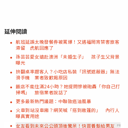
延伸閱讀
航班延誤太晚發餐券被罵爆！又遇福岡宵禁害旅客
滯留 虎航回應了
孫芸芸愛女遠赴澳洲「未婚生子」 孩子生父背景
曝光
拚翻桌率趕客人？小吃店私裝「訊號遮蔽器」無法
滑手機 業者致歉揭原因
飯店不能住滿24小時？她提問慘被砲轟「你自己打
掃嗎」 旅宿業者說話了
更多最新熱門議題：中聯致癌油風暴
火車到站沒車廂？網笑喊「搭到敞篷的」 內行人
曝真實用途
女友看到未來公公頭頂後驚呆！快買養髮給男友
PR