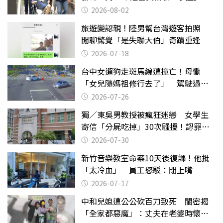
2026-08-02
旅遊變認親！陸男幫台灣遊客拍照
閒聊驚覺「是失聯大伯」奇蹟重逢
2026-07-18
台中女遛狗走斑馬線遭撞亡！母慟
「女兒隨媽祖修行去了」 駕駛過失
致死判9月
2026-07-26
獨／東吳男教授被瘋狂迷戀 女學生
寄信「分屍吃掉」30次騷擾！認罪免
關
2026-07-30
新竹音樂教室命案10天後復課！他批
「太冷血」 員工怒駁：閉上嘴
2026-07-17
中和兒媳遭公公砍百刀致死 閨密揭
「全家都惡魔」：丈夫在老婆時懷孕