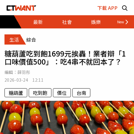
跳至主要內容區塊
下載 APP
最新
社會
娛樂
財經
生活
綜合
糖葫蘆吃到飽1699元挨轟！業者辯「1
口味價值500」：吃4串不就回本了？
編輯：
薛羽彤
2026-03-24 12:11
糖葫蘆
吃到飽
價位
台南