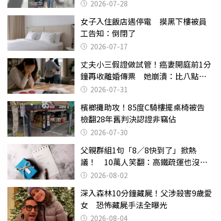
摔東西
2026-07-28
女子入住飯店遇停電 摸黑下樓被員
工告知：倒閉了
2026-07-17
丈夫小三假證做試管！癌妻開庭前1分
鐘再收離婚傳票 她崩潰：比八點檔
還扯
2026-07-31
檳榔攤助攻！85度C騎樓擺桌椅被告
檢翻28年舊判決認證非竊佔
2026-07-30
父親群組1句「8／8快到了」掀熱
議！ 10萬人笑翻：高鐵疏運也沒列
父親節
2026-08-02
深入森林10分鐘藏屍！父涉殺害9歲愛
女 恐怖藏屍手法全曝光
2026-08-04