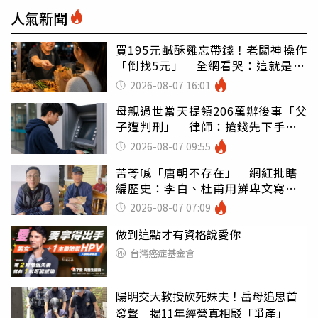
人氣新聞
買195元鹹酥雞忘帶錢！老闆神操作
「倒找5元」 全網看哭：這就是台
灣
2026-08-07 16:01
母親過世當天提領206萬辦後事「父
子遭判刑」 律師：搶錢先下手是
罪
2026-08-07 09:55
苦苓喊「唐朝不存在」 網紅批瞎
編歷史：李白、杜甫用鮮卑文寫
詩？
2026-08-07 07:09
做到這點才有資格說愛你
台灣癌症基金會
陽明交大教授砍死妹夫！岳母追思首
發聲 揭11年經營真相駁「爭產」