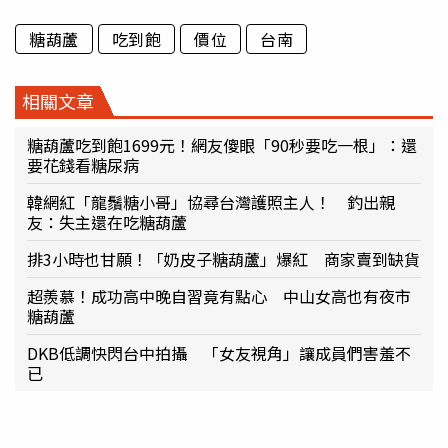
糖葫蘆
吃到飽
價位
台南
相關文章
糖葫蘆吃到飽1699元！網友傻眼「90秒要吃一根」：還
要花錢看糖尿病
韓網紅「龍鬚糖小哥」協尋台灣護照主人！ 釣出親
友：失主還在吃糖葫蘆
排3小時也甘願！「奶皮子糖葫蘆」爆紅 商家賣到缺貨
超羨慕！成功高中晚自習竟有點心 中山女高也有夜市
糖葫蘆
DKB低調快閃台中拍攝 「女友視角」讓成員們害羞不
已