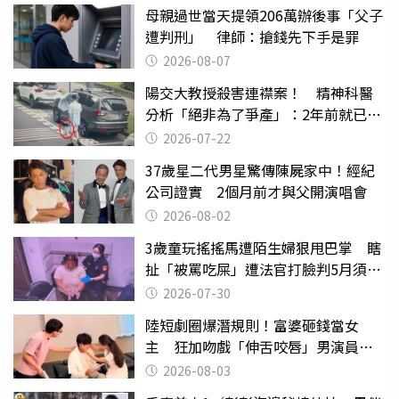
母親過世當天提領206萬辦後事「父子
遭判刑」 律師：搶錢先下手是罪
2026-08-07
陽交大教授殺害連襟案！ 精神科醫
分析「絕非為了爭產」：2年前就已言
行詭異
2026-07-22
37歲星二代男星驚傳陳屍家中！經紀
公司證實 2個月前才與父開演唱會
2026-08-02
3歲童玩搖搖馬遭陌生婦狠甩巴掌 瞎
扯「被罵吃屎」遭法官打臉判5月須入
監
2026-07-30
陸短劇圈爆潛規則！富婆砸錢當女
主 狂加吻戲「伸舌咬唇」男演員崩
潰
2026-08-03