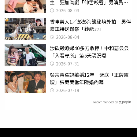
主 狂加吻戲「伸舌咬唇」男演員崩
潰
2026-08-03
香車美人1／彭彭海邊秘境外拍 男伴
豪車接送還祭「鈔能力」
2026-08-04
涉砍殺媳婦40多刀收押！中和惡公公
「入看守所」第5天現況曝
2026-07-31
吳宗憲突認離婚12年 起底「正牌憲
嫂」張葳葳當年隱婚內幕
2026-07-19
Recommended by