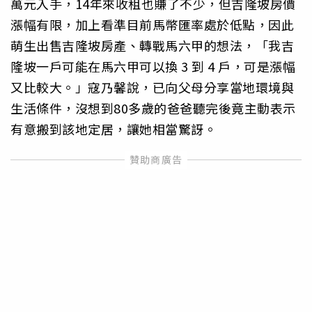
萬元入手，14年來收租也賺了不少，但吉隆坡房價
漲幅有限，加上看準目前馬幣匯率處於低點，因此
萌生出售吉隆坡房產、轉戰馬六甲的想法，「我吉
隆坡一戶可能在馬六甲可以換 3 到 4 戶，可是漲幅
又比較大。」寇乃馨說，已向父母分享當地環境與
生活條件，沒想到80多歲的爸爸聽完後竟主動表示
有意搬到該地定居，讓她相當驚訝。