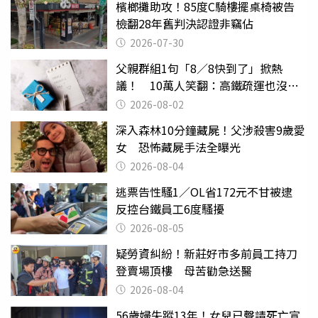
檳榔攤助攻！85度C騎樓擺桌椅被告
檢翻28年舊判決認證非竊佔
2026-07-30
父親群組1句「8／8快到了」掀熱
議！ 10萬人笑翻：高鐵疏運也沒列
父親節
2026-08-02
深入森林10分鐘藏屍！父涉殺害9歲愛
女 恐怖藏屍手法全曝光
2026-08-04
逃票告性騷1／OL省172元不甘被逮
反控台鐵員工6度騷擾
2026-08-05
疑勞資糾紛！新莊好市多前員工持刀
登賣場頂樓 母苦勸急送醫
2026-08-04
56歲婦失蹤13年！女兒已聲請死亡宣