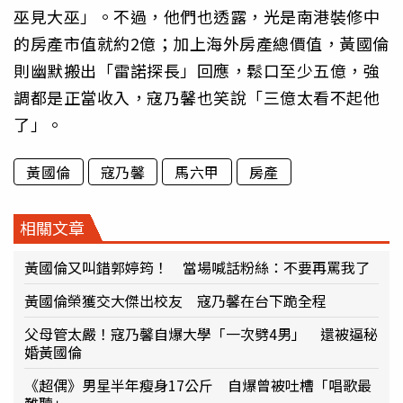
巫見大巫」。不過，他們也透露，光是南港裝修中
的房產市值就約2億；加上海外房產總價值，黃國倫
則幽默搬出「雷諾探長」回應，鬆口至少五億，強
調都是正當收入，寇乃馨也笑說「三億太看不起他
了」。
黃國倫
寇乃馨
馬六甲
房產
相關文章
黃國倫又叫錯郭婷筠！ 當場喊話粉絲：不要再罵我了
黃國倫榮獲交大傑出校友 寇乃馨在台下跪全程
父母管太嚴！寇乃馨自爆大學「一次劈4男」 還被逼秘
婚黃國倫
《超偶》男星半年瘦身17公斤 自爆曾被吐槽「唱歌最