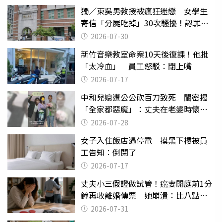
獨／東吳男教授被瘋狂迷戀 女學生
寄信「分屍吃掉」30次騷擾！認罪免
關
2026-07-30
新竹音樂教室命案10天後復課！他批
「太冷血」 員工怒駁：閉上嘴
2026-07-17
中和兒媳遭公公砍百刀致死 閨密揭
「全家都惡魔」：丈夫在老婆時懷孕
摔東西
2026-07-28
女子入住飯店遇停電 摸黑下樓被員
工告知：倒閉了
2026-07-17
丈夫小三假證做試管！癌妻開庭前1分
鐘再收離婚傳票 她崩潰：比八點檔
還扯
2026-07-31