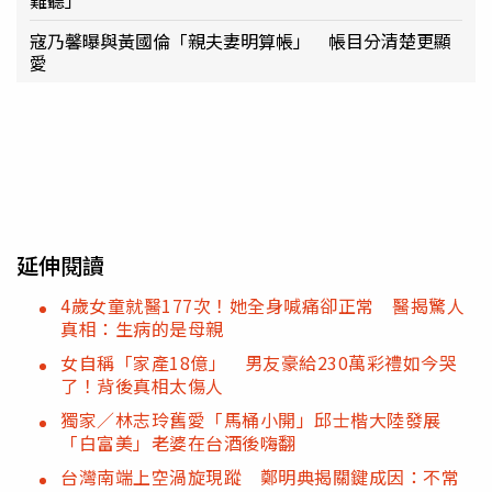
難聽」
寇乃馨曝與黃國倫「親夫妻明算帳」 帳目分清楚更顯
愛
延伸閱讀
4歲女童就醫177次！她全身喊痛卻正常 醫揭驚人
真相：生病的是母親
女自稱「家產18億」 男友豪給230萬彩禮如今哭
了！背後真相太傷人
獨家／林志玲舊愛「馬桶小開」邱士楷大陸發展
「白富美」老婆在台酒後嗨翻
台灣南端上空渦旋現蹤 鄭明典揭關鍵成因：不常