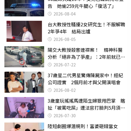
告 她偷259元牛腱心「復活了」
2026-08-04
台大教授性騷擾2女研究生！不服解聘
2年爭4年 結局出爐
2026-08-05
陽交大教授殺害連襟案！ 精神科醫
分析「絕非為了爭產」：2年前就已言
行詭異
2026-07-22
37歲星二代男星驚傳陳屍家中！經紀
公司證實 2個月前才與父開演唱會
2026-08-02
3歲童玩搖搖馬遭陌生婦狠甩巴掌 瞎
扯「被罵吃屎」遭法官打臉判5月須入
監
2026-07-30
陸短劇圈爆潛規則！富婆砸錢當女