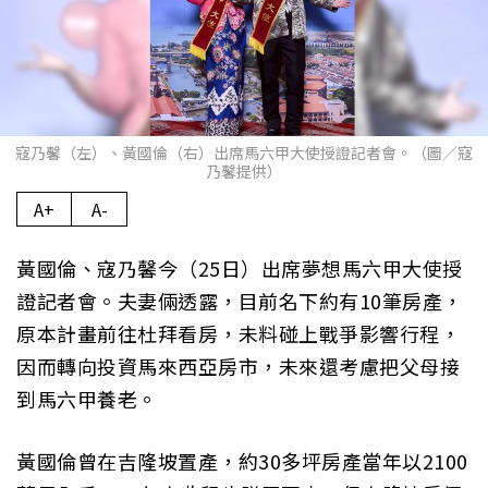
寇乃馨（左）、黃國倫（右）出席馬六甲大使授證記者會。（圖／寇
乃馨提供）
A+
A-
黃國倫、寇乃馨今（25日）出席夢想馬六甲大使授
證記者會。夫妻倆透露，目前名下約有10筆房產，
原本計畫前往杜拜看房，未料碰上戰爭影響行程，
因而轉向投資馬來西亞房市，未來還考慮把父母接
到馬六甲養老。
黃國倫曾在吉隆坡置產，約30多坪房產當年以2100