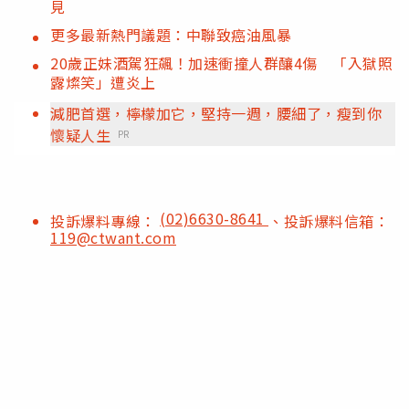
見
更多最新熱門議題：中聯致癌油風暴
20歲正妹酒駕狂飆！加速衝撞人群釀4傷 「入獄照
露燦笑」遭炎上
減肥首選，檸檬加它，堅持一週，腰細了，瘦到你
懷疑人生
PR
(02)6630-8641
投訴爆料專線：
、投訴爆料信箱：
119@ctwant.com