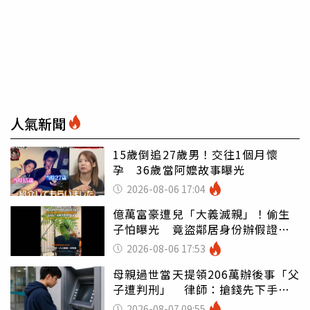
人氣新聞
15歲倒追27歲男！交往1個月懷
孕 36歲當阿嬤故事曝光
2026-08-06 17:04
億萬富豪遭兒「大義滅親」！偷生
子怕曝光 竟盜鄰居身份辦假證落
戶
2026-08-06 17:53
母親過世當天提領206萬辦後事「父
子遭判刑」 律師：搶錢先下手是
罪
2026-08-07 09:55