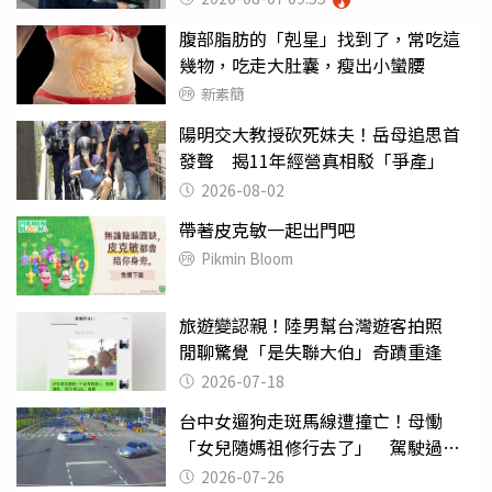
腹部脂肪的「剋星」找到了，常吃這
幾物，吃走大肚囊，瘦出小蠻腰
新素簡
陽明交大教授砍死妹夫！岳母追思首
發聲 揭11年經營真相駁「爭產」
2026-08-02
帶著皮克敏一起出門吧
Pikmin Bloom
旅遊變認親！陸男幫台灣遊客拍照
閒聊驚覺「是失聯大伯」奇蹟重逢
2026-07-18
台中女遛狗走斑馬線遭撞亡！母慟
「女兒隨媽祖修行去了」 駕駛過失
致死判9月
2026-07-26