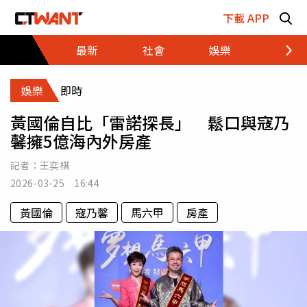
跳至主要內容區塊
下載 APP
最新
社會
娛樂
財經
娛樂
即時
黃國倫自比「雷諾探長」 鬆口與寇乃
馨擁5億海內外房產
記者：
王奕棋
2026-03-25 16:44
黃國倫
寇乃馨
馬六甲
房產