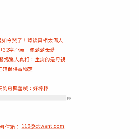
彩禮如今哭了！背後真相太傷人
「32字心願」洩滿滿母愛
 醫揭驚人真相：生病的是母親
正確保供電穩定
張鈞甯興奮喊：好棒棒
PR
119@ctwant.com
爆料信箱：