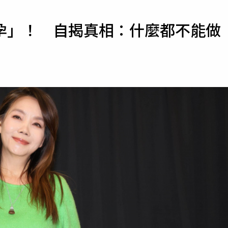
寵物
孕」！ 自揭真相：什麼都不能做
運勢
運動
梅酒