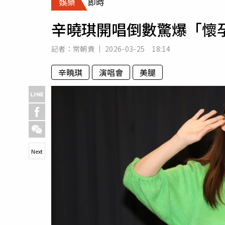
娛樂
即時
人物
汽車
辛曉琪開唱倒數驚爆「懷
專欄
房產新勢力
記者：
常朝貴
2026-03-25 18:14
辛曉琪
演唱會
美腿
Next