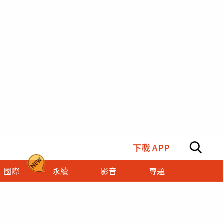
下載 APP
國際
永續
影音
專題