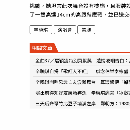
挑戰，她坦言此次舞台設有樓梯，且服裝
了一雙高達14cm的高跟鞋應戰，並已送
辛曉琪
演唱會
美腿
相關文章
金曲37／屠穎獲特別貢獻獎 遺孀哽咽告白：
辛曉琪自揭「歌紅人不紅」 感念伯樂李宗盛
辛曉琪開唱思念亡友淚灑舞台 耳環驚傳「掉
演出前得知好友屠穎猝逝 辛曉琪痛哭「冰敷
三天后齊聚竹北豆子埔溪左岸 鄭朝方：198