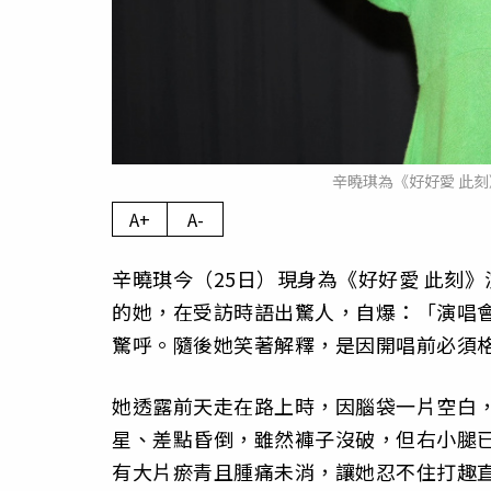
辛曉琪為《好好愛 此
A+
A-
辛曉琪今（25日）現身為《好好愛 此刻
的她，在受訪時語出驚人，自爆：「演唱
驚呼。隨後她笑著解釋，是因開唱前必須
她透露前天走在路上時，因腦袋一片空白
星、差點昏倒，雖然褲子沒破，但右小腿
有大片瘀青且腫痛未消，讓她忍不住打趣