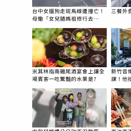
台中女遛狗走斑馬線遭撞亡！
三餐外
母慟「女兒隨媽祖修行去
了」 駕駛過失致死判9月
PR
米其林指南雞尾酒宴會上讓全
新竹音
場賓客一吃驚豔的水果是?
課！他
駁：閉
PR