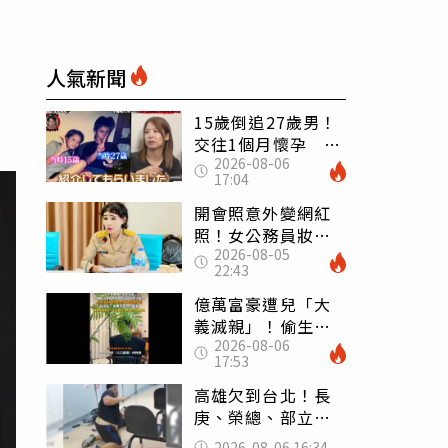
人氣新聞
15歲倒追27歲男！
交往1個月懷孕 36
2026-08-06
歲當阿嬤故事曝光
17:04
開會照意外變網紅
照！女公務員妝容
2026-08-05
掀2千則留言 本人
22:43
怒嗆：化妝有錯嗎
億萬富豪遭兒「大
義滅親」！偷生子
2026-08-06
怕曝光 竟盜鄰居
17:53
身份辦假證落戶
高雄欠到台北！長
庚、榮總、部立醫
院都受害 「醫療
2026-08-06 16:34