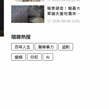
暴力男」離譜紀錄
蝗害肆虐！蝗蟲大
曝光
軍鋪天蓋地襲來宛
如末日 網驚：聖
2026-08-06 13:41
經十災
關鍵熱搜
百味人生
醫療暴力
盜刷
婚姻
印尼
AI
監
場
仍