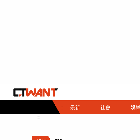
社會首頁
娛樂首頁
財經首頁
政
:::
最新
社會
娛
時事
即時
熱線
:::
直擊
大條
人物
調查
專題
３Ｃ