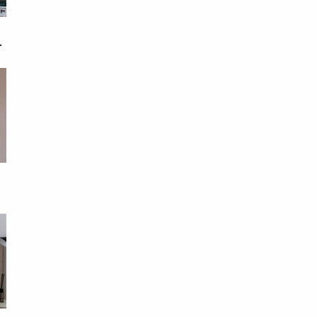
戀
次
眼