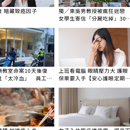
食 暗藏致癌因子
獨／東吳男教授被瘋狂迷
女學生寄信「分屍吃掉」30
騷擾！認罪免關
PR
樂教室命案10天後復
上班看電腦 眼睛壓力大 護眼
批「太冷血」 員工怒
保單要入手【安心護眼定期
上嘴
睛險】