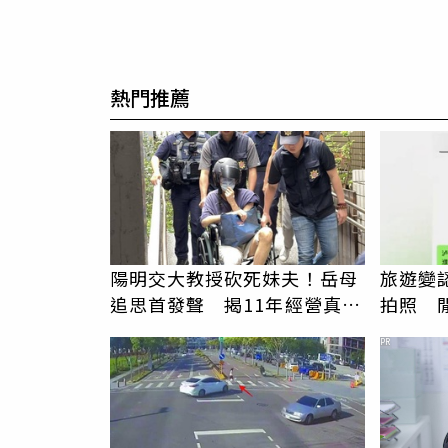
熱門推薦
陽明交大教授砍死妹夫！岳母
旅遊變
追思首發聲 揭11年經營真相
拍照 
駁「爭產」
伯」奇
PR