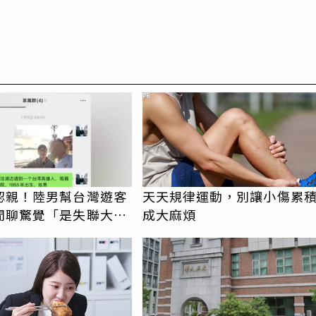
PR
認親！陸男幫台灣遊客
天天規律運動，別讓小傷累
閒聊驚覺「是失聯大
成大麻煩
蹟重逢