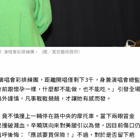
刻》演唱會彩排練團。（圖／寬宏藝術提供）
》演唱會彩排練團，距離開唱僅剩下3千，身兼演唱會總
會前跟懷孕一樣，什麼都不能做，也不能吃。」引發全
格外謹慎，凡事戰戰兢兢，才讓她有感而發。
，竟不慎撞上一輛停在路中央的摩托車。當下兩眼冒金
已撞破濺血。辛曉琪向來對美腿引以為傲，因目前傷口
直呼後悔：「應該要買保險！」不過，對於是否留下疤