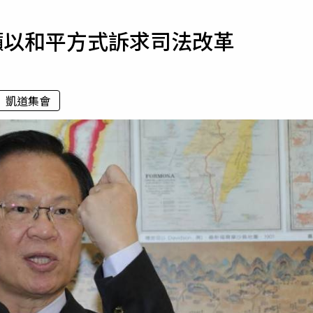
寵物
籲以和平方式訴求司法改革
運勢
運動
梅酒
凱道集會