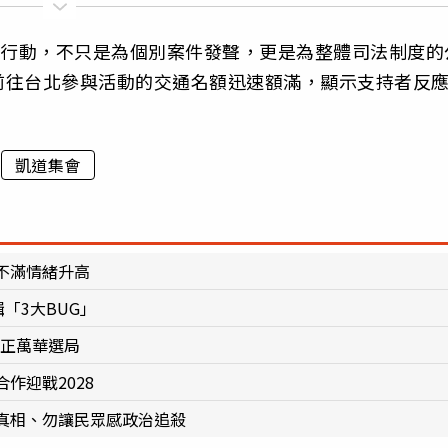
的行動，不只是為個別案件發聲，更是為整體司法制度的
前往台北參與活動的交通名額迅速額滿，顯示支持者反
凱道集會
不滿情緒升高
「3大BUG」
中正萬華選局
作迎戰2028
真相、勿讓民眾感政治追殺