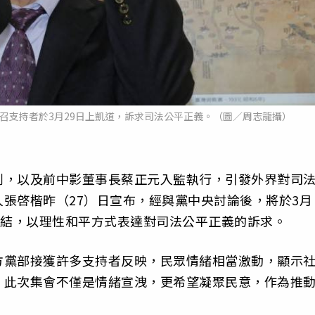
召支持者於3月29日上凱道，訴求司法公平正義。（圖／周志龍攝）
判，以及前中影董事長蔡正元入監執行，引發外界對司
張啓楷昨（27）日宣布，經與黨中央討論後，將於3月
集結，以理性和平方式表達對司法公平正義的訴求。
方黨部接獲許多支持者反映，民眾情緒相當激動，顯示
，此次集會不僅是情緒宣洩，更希望凝聚民意，作為推