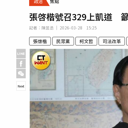
政治
焦點
人物
汽車
張啓楷號召329上凱道 
專欄
房產新勢力
記者：
陳昱丞
2026-03-28 15:25
張啓楷
民眾黨
柯文哲
司法改革
Next