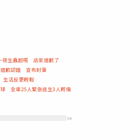
一夜生蟲超噁 店家道歉了
師道歉認錯 宣布封筆
 生活反更輕鬆
球 全車25人緊急逃生3人輕傷
幣
PR