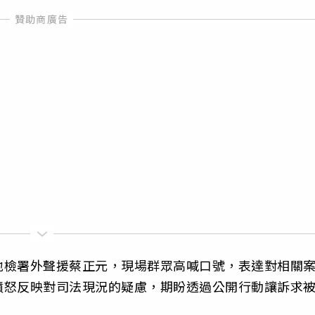
地檢署外聲援蔡正元，現場群眾高喊口號，表達對相關
憤怒反映對司法現況的疑慮，期盼透過公開行動讓訴求