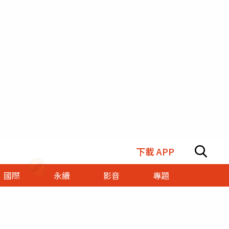
下載 APP
國際
永續
影音
專題