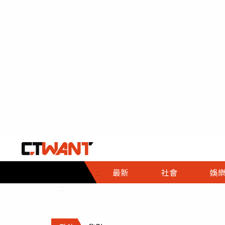
社會首頁
娛樂首頁
財經首頁
政
:::
最新
社會
娛
時事
即時
熱線
:::
直擊
大條
人物
調查
專題
３Ｃ