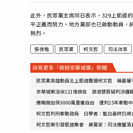
此外，民眾黨主席同日表示，329上凱道
平正義而努力。地方黨部也已啟動動員，
熱烈。
張啓楷
民眾黨
柯文哲
司法改革
詳見更多「檢辦京華城案」新聞
民眾黨高雄動員北上凱道聲援柯文哲 稱基層
京華城案沒收121億挨批 游淑慧質疑判決邏輯
應曉薇加保3000萬重獲自由 遭判15年牽動
柯文哲判刑牽動政局 日學者：藍白最終仍將合
柯文哲案引發凱道集會 蔣萬安：司法應釐清