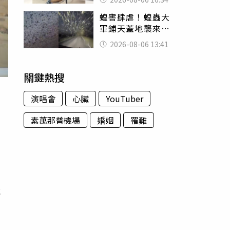
暴力男」離譜紀錄
蝗害肆虐！蝗蟲大
曝光
軍鋪天蓋地襲來宛
如末日 網驚：聖
2026-08-06 13:41
經十災
關鍵熱搜
演唱會
心臟
YouTuber
素萬那普機場
婚姻
罹難
法
社
動