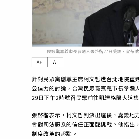
民眾黨嘉義市長參選人張啓楷27日受訪，宣布號
A+
A-
針對民眾黨創黨主席柯文哲遭台北地院重
公信力的討論，台灣民眾黨嘉義市長參選人
29日下午2時號召民眾前往凱達格蘭大道
張啓楷表示，柯文哲判決出爐後，嘉義地
會對司法體系的信任正面臨挑戰。他指出
制度改革的起點。