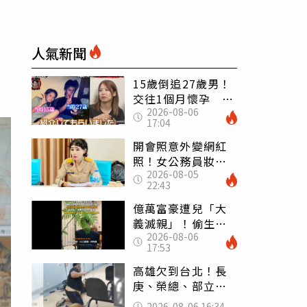
人氣新聞
15歲倒追27歲男！
交往1個月懷孕 36
2026-08-06
歲當阿嬤故事曝光
17:04
開會照意外變網紅
照！女公務員妝容
2026-08-05
掀2千則留言 本人
22:43
怒嗆：化妝有錯嗎
億萬富豪遭兒「大
義滅親」！偷生子
2026-08-06
怕曝光 竟盜鄰居
17:53
身份辦假證落戶
高雄欠到台北！長
庚、榮總、部立醫
院都受害 「醫療
2026-08-06 16:34