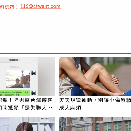
119@ctwant.com
爆料信箱：
PR
認親！陸男幫台灣遊客
天天規律運動，別讓小傷累
閒聊驚覺「是失聯大
成大麻煩
蹟重逢