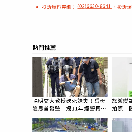
(02)6630-8641
投訴爆料專線：
、投訴
熱門推薦
陽明交大教授砍死妹夫！岳母
旅遊變
追思首發聲 揭11年經營真相
拍照 
駁「爭產」
伯」奇
PR