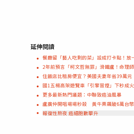
延伸閱讀
餐廳留「藝人吃剩的菜」設成打卡點！放
2年前預言「柯文哲無罪」滑鐵盧！命理
住飯店比租房便宜？美國夫妻年省39萬元
國1五楊高架遊覽車「引擎冒煙」下秒成火
更多最新熱門議題：中聯致癌油風暴
盧廣仲開唱場場秒殺 黃牛票飆破6萬台
報復性熬夜 癌細胞數攀升