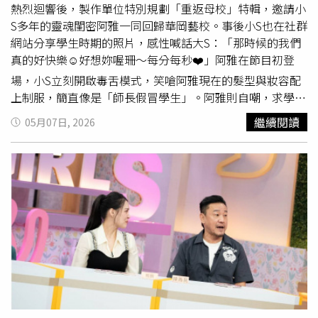
接到妻子的求救電話，對方在電話中驚恐哭喊「救救我！救
熱烈迴響後，製作單位特別規劃「重返母校」特輯，邀請小
救我！我被燒傷了！船爆炸了！」該名女性後續由醫師確認
S多年的靈魂閨密阿雅一同回歸華岡藝校。事後小S也在社群
身受多處二級燒傷。緊急救援行動迅速展開，救援人員不僅
網站分享學生時期的照片，感性喊話大S：「那時候的我們
從受損船體上救出傷者，也將部分被爆炸衝擊拋入海中的人
真的好快樂☺️好想妳喔珊～每分每秒❤️」阿雅在節目初登
員從水中救起，再轉移至救援船隻送往醫院。現場同時出動
場，小S立刻開啟毒舌模式，笑嗆阿雅現在的髮型與妝容配
美國海岸防衛隊（United States Coast Guard）等單位協助
上制服，簡直像是「師長假冒學生」。阿雅則自嘲，求學時
搜尋與安全管制。爆炸發生時正值週末旅遊高峰，該水域為
期因為留著一頭極短髮，外型實在太像男生，還被同學取了
繼續閱讀
05月07日, 2026
熱門觀光與水上活動地點，當時聚集大量遊客與私人船隻。
綽號叫「龍哥」。小S（右）、阿雅（左）穿制服重返母校
濃煙竄升畫面也被民眾拍攝並上傳社群媒體，顯示黑色濃煙
華岡藝校。（圖／東森提供）這也讓小S憶起對阿雅最難忘
直衝天空，救援船隻在混亂水域中穿梭，場面一度失控。事
的第一印象，便是她當年那段與眾不同的自我介紹：「大家
故發生後，佛州魚類與野生動物保護委員會（Florida Fish
好我叫『柳翰雅』，柳是柳樹的柳、瀚是浩瀚的瀚去掉三點
and Wildlife Conservation Commission）已正式啟動調
水、雅是文雅的雅。」浮誇的台詞讓小S當時立刻跟姊姊大S
查，並對涉事船隻進行全面檢查，同時蒐集乘客與目擊者證
抱怨：「討厭鬼來了！」沒想到這對冤家在開學不到十天就
詞。調查方向包括燃料或燃氣洩漏的可能性，以及是否存在
變成了最好的摯友，阿雅更感性分享，現在家喻戶曉的藝名
機械故障或安全規範違反情形。目前，官方尚未確認事故確
「阿雅」，其實最初就是由小S喊出來的。三人隨後將帶領
切原因，但初步懷疑仍集中於燃氣系統或燃料相關問題。事
觀眾穿梭校園走廊，更勇闖戲劇科辦公室翻閱畢業紀念冊，
件也再度引發對南佛羅里達熱門水域安全管理的關注，特別
揭開大明星們當年的青澀模樣與成績單。
是在觀光旺季期間，船隻密集、活動頻繁，使水上事故風險
顯著提高。