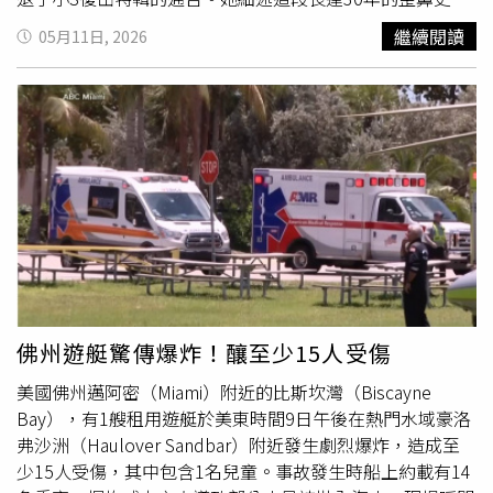
早年聽從豬哥亮建議「山根高才會有運氣」，嘗試了小針美
繼續閱讀
05月11日, 2026
容，不料異物隨時間變寬、鼻子越來越大，陷入不斷補玻尿
酸與埋線的輪迴。今年過年她下定決心找權威醫師「徹底挖
清」裡面的內容物與埋線，導致鼻子一度直接扁掉，這才無
法如期上通告。面對王彩樺的坦誠，小S立刻溫暖安慰。王
彩樺也自責以前曾為了信守承諾在節目吞金魚，這次卻毀
約，讓小S聽完哭笑不得回嗆：「妳寧願去吞金魚，也不願
意見我？」瞬間逗樂全場。針對整型遭網友酸「整得像
鬼」，王彩樺淚灑現場，小S霸氣力挺：「彩樺姐妳真的很
美，這是妳的臉，妳想怎樣就能怎樣！」王俐人重現吹髮。
（圖／東森提供）近期因網路影片掀起「激凸」熱議的王俐
人，特別穿上性感戰袍現身。小S一見面便力挺：「我也是
不喜歡穿胸罩的女生，為何大家看到激凸要大驚小怪？」王
佛州遊艇驚傳爆炸！釀至少15人受傷
俐人表示自己從小在紐約長大，身邊的人都不在乎這件事，
美國佛州邁阿密（Miami）附近的比斯坎灣（Biscayne
雖然網友留言酸「阿姨瘋了」，卻也意外吸引了20多歲的鮮
Bay），有1艘租用遊艇於美東時間9日午後在熱門水域豪洛
肉粉絲追蹤。王俐人更在節目中首度自爆，去年一夜之間被
弗沙洲（Haulover Sandbar）附近發生劇烈爆炸，造成至
迫背負幾百萬元的債務，加上演藝圈瘋傳她已「退休」，導
少15人受傷，其中包含1名兒童。事故發生時船上約載有14
致通告與戲約驟減，去年6月至今生活相當艱難。她感性對