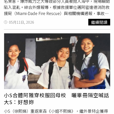
名乘客，爆炸威力之大導致部分人員被拋入海中，現場瞬間
粉絲喊話：「我並沒有生病，我沒有事請大家放心！」隨後
陷入混亂。綜合外媒報導，根據救援單位邁阿密達德消防救
更在現場重現引發爭議的「吹風機使用教學」，讓小S大傻
援局（Miami-Dade Fire Rescue）與相關機構通報，事故發
眼直呼：「誰不會用吹風機啦！這有什麼好教的？」
生於當地時間9日下午約12時50分，當時多達20多個緊急救
繼續閱讀
05月11日, 2026
援單位趕赴現場，在船隻殘骸與周邊水域中展開搜尋與救援
行動。初步統計顯示，至少11名傷患被緊急送往附近醫院治
療，其餘傷者則由其他救援單位持續後送。雖然官方尚未完
整公布所有傷者的最新狀況，但多方消息指出，部分乘客傷
勢極為嚴重，包括嚴重燒傷與創傷性傷害。其中1名兒童燒
傷面積約達18%，另有1名患者燒傷面積高達約30%，情況
危急。醫療人員亦確認，有傷者出現二級燒傷，需進一步治
療與觀察。目擊者描述，爆炸發生瞬間畫面極為駭人。船長
派翠克
李（Patrick Lee）向媒體表示，他當時看見「3個人
被炸飛出船外，伴隨一團濃煙」，場面令人震驚。他補充，
多名乘客在爆炸後嚴重燒傷，救援人員抵達時情況已相當危
急。另1名目擊者里奧（Leo）則指出，爆炸可能發生在船
小S合體阿雅穿校服回母校 曬畢冊隔空喊話
隻啟動過程中，並懷疑與燃氣洩漏有關，但此說法尚未獲得
大S：好想妳
官方證實。他形容整起事件「是人生中最糟糕的經驗。」事
故發生後，也有受害者的丈夫向外界透露，他在爆炸後立即
小S（徐熙娣）重返東森《小姐不熙娣》，繼外景特企獲得