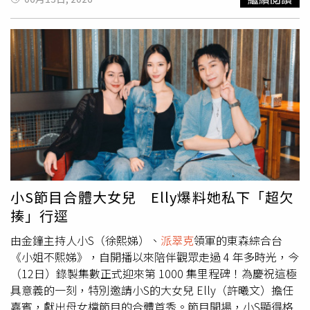
畫一窺內心世界。（圖／東森綜合台提供）
Hospital）治療。米德蘭市長布朗（Lori Blong）對事件表
達哀悼，表示對受害者及其家屬感到痛心，並感謝執法人員
冒著生命危險保護社區安全。她指出，警方於當地時間上午
8時03分接獲報案後迅速趕赴現場展開應變。警方表示，槍
擊案發生後，嫌犯與警方陷入對峙狀態。根據《美聯社》報
導，事件最初發生在市區一處地點，之後一路延伸至另一區
域一間動物醫院附近。警方隨後派遣特警隊（SWAT）及多
個執法單位到場，成功將嫌犯控制在特定區域內。在事件獲
得控制後，米德蘭警方透過社群平台宣布，這起主動槍擊事
件已經結束，並確認嫌犯死亡。不過截至目前為止，警方尚
未公布槍手身分及犯案動機等相關資訊。案發現場附近一家
汽車維修廠員工門迪亞斯（Andrea Mendias）向《美聯
小S節目合體大女兒 Elly爆料她私下「超欠
社》表示，事發時現場至少傳出約40聲槍響，情況相當驚
揍」行逕
人。德州副州長
派翠克
（Dan Patrick）也透過社群平台發文
表示，德州民眾對這起槍擊事件感到悲痛，並呼籲外界為受
由金鐘主持人小S（徐熙娣）、
派翠克
領軍的東森綜合台
害者、家屬及第一線救援人員祈禱。報導指出，這並非米德
《小姐不熙娣》，自開播以來陪伴觀眾走過 4 年多時光，今
蘭首次遭遇重大槍擊事件。2019年，當地曾發生一起隨機
（12日）錄製集數正式迎來第 1000 集里程碑！為慶祝這極
槍擊案，一名遭解雇的油田服務公司員工持槍駕車在米德蘭
具意義的一刻，特別邀請小S的大女兒 Elly（許曦文）擔任
及鄰近的敖德薩地區隨機開槍，造成7人死亡、逾20人受
嘉賓，獻出母女檔節目的合體首秀。節目開場，小S顯得格