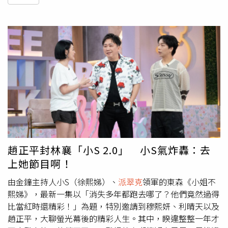
趙正平封林襄「小S 2.0」 小S氣炸轟：去
上她節目啊！
由金鐘主持人小S（徐熙娣）、
派翠克
領軍的東森《小姐不
熙娣》，最新一集以「消失多年都跑去哪了？他們竟然過得
比當紅時還精彩！」為題，特別邀請到穆熙妍、利晴天以及
趙正平，大聊螢光幕後的精彩人生。其中，睽違整整一年才