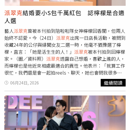
的好默契。金鐘獎主持人
派翠克
（右前）暢聊《海洋奇緣》
電影中文版配音，Makav（左前）與Matzka大秀歌喉。（圖
派翠克
結婚要小S包千萬紅包 認檸檬是合適
／迪士尼影業提供）本以為三度為毛伊獻聲的Matzka早已
人選
駕輕就熟，沒想到他直呼：「這次配音超難！」原來是因為
相較動畫版配音，真人版更講究與演員口型、呼吸節奏的精
藝人
派翠克
曾被本刊拍到陪啦啦隊女神檸檬回香閨，但兩人
準對位，連角色浮出海面時的吐氣聲都必須細緻調整，讓他
始終不認愛。今（24日）
派翠克
出席一日店長活動，被問到
與Makav真愛都投入大量心力反覆調整，只為呈現最貼近角
收藏24年的公仔與緋聞女友二選一時，他毫不猶豫選了檸
色的聲音表現。Makav真愛也分享，如何透過聲音詮釋莫娜
檬，直言：「她是活生生的人！」
派翠克
被本刊拍到回檸檬
從迷惘到勇敢成長的心境轉折，並透露自己從小就懷抱音樂
家。（圖／資料照）
派翠克
透露自己想婚，喜歡上進的人，
夢想：「我夢想過得葛萊美獎！」展現與莫娜相似的勇敢與
而檸檬也是他近來相處最適合的異性。他表示：「就算工作
熱情。
派翠克
更化身最佳旅伴，接連拋出幽默提問，讓整段
很忙，我們還是會一起拍reels、聊天，她也會問我很多問
旅程笑聲不斷，影片尾聲，Makav真愛與Matzka更驚喜獻唱
題，彼此互相cover。」但他強調，「現階段相處蠻舒服
繼續閱讀
06月24日, 2026
電影歌曲〈海洋之心〉與〈別客氣〉，讓觀眾搶先感受中文
的，常常見面，一起進步很不錯」。
派翠克
不敢說死自己與
版卡司的超強實力與魅力。《海洋奇緣》真人版由《漢米爾
檸檬後續發展。（圖／蘇聖倫攝）至於是否會朝更進一步關
頓》導演湯瑪斯凱爾執導，並由巨石強森以真面目飾演受歡
係邁進，
派翠克
則不敢說死，「很難說，我們相處沒什麼壓
迎的半神人毛伊，攜手新生代演員凱薩琳拉加阿雅飾演莫
力，如果變成另一種關係，會吵架或怎樣就不好了。」倘若
娜。為迎接這場暑假最盛大的冒險，《海洋奇緣》真人版電
未來真的舉辦婚禮，他笑喊搭檔小S應該包8位數紅包，隨後
影預售票現已正式開賣！凡購買預售票，隨票贈限量「乘風
又補充：「她能出現我就已經很開心了！」
破浪版」A3海報；另購買特殊版本兩張，即可隨票贈限量雙