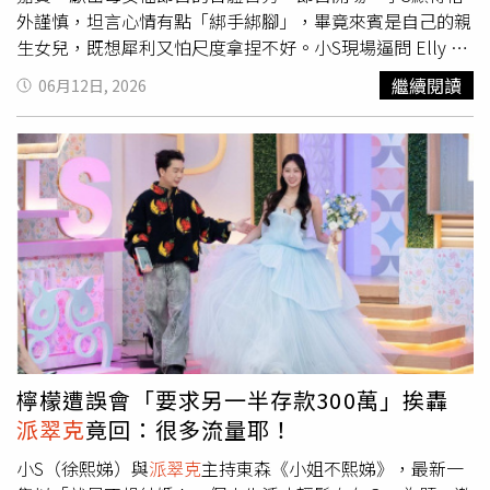
傷，震驚全美。
外謹慎，坦言心情有點「綁手綁腳」，畢竟來賓是自己的親
生女兒，既想犀利又怕尺度拿捏不好。小S現場逼問 Elly 有
什麼禁忌話題？Elly 機智回嗆：「我講出來的話，妳就會故
繼續閱讀
06月12日, 2026
意問啊！」讓小S急喊：「我是妳媽，當然會保護妳！」
Elly 則冷靜回擊，直言自己常看網路流傳的《康熙》片段，
深知媽媽主持風格犀利，讓小S大嘆：「訪問女兒的壓力，
竟然比訪問演員還大！」Elly與小S首度節目合體。（圖／
東森提供）除了主持風格，小S在 Elly 眼中的私下面貌也隨
之曝光。Elly 爆料媽媽私下超愛看動漫，總是穿著睡衣，還
會固定坐在同個位置不走動，這讓
派翠克
秒回「太宅了
吧！」。接著Elly更忍不住抱怨：「最欠揍的是，家裡客廳
明明只有兩盒衛生紙，她偏要硬把平板架在衛生紙盒上，害
我需要衛生紙時拿不到，問她能不能幫忙拿一張，她還會
回：『妳打擾到我看劇了。』」這番真性情爆料，讓一旁的
小S聽得崩潰大喊：「Elly 妳講話太誇張了，我根本沒有這
檸檬遭誤會「要求另一半存款300萬」挨轟
樣！」
派翠克
也在一旁爆料，雖然小S一直擔心女兒會緊
派翠克
竟回：很多流量耶！
張，但其實上禮拜小S本人就已經焦慮到不行。
小S（徐熙娣）與
派翠克
主持東森《小姐不熙娣》，最新一