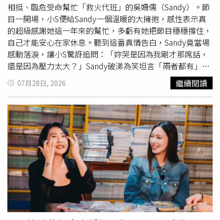
才二十多歲，我覺得林襄就是『小S 2.0版』！」一聽到這
相挺、臨危受命幫忙「救火代班」的吳姍儒（Sandy）。節
句話，小S瞬間氣到炸裂：「那你去上她的節目啊！幹嘛還
目一開場，小S便給Sandy一個溫暖的大擁抱，感性表示真
來我們這裡！」話一說完竟直接動手把趙正平的椅子搬到攝
的超級感謝她這一年來的幫忙，多虧有她把節目穩穩撐住，
影棚外，混亂又搞笑的場面，嚇得全場來賓趕緊大喊「小S
自己才能安心在家休息。聽到這番真情告白，Sandy竟當場
才是第一名」。小S仍難平怒火大喊：「我跟趙哥以前在
感動落淚，讓小S驚訝追問：「妳哭是因為我剛才那席話，
《康熙》累積的感情可是革命過來的，他今天竟然跟我說榜
還是因為壓力太大？」Sandy破涕為笑坦言「兩者都有」。
一是林襄，這口氣我怎麼吞得下去？」趙正平急忙求生解
Sandy直言今天重回這個舞台，壓力大到「快要尿褲子」，
繼續閱讀
07月28日, 2026
釋：「我是指新生代的榜一是林襄啦！」小S秒接反擊：
小S也心疼安慰她真的不用哭，自己是滿滿的感謝。小S也好
「所以我就是老了是不是？」此外，聊到趙正平再婚喜訊，
奇逼問：「妳爸（吳宗憲）私底下到底是喜歡我還是討厭
小S好奇問道：「你老婆到底看上你哪裡？」趙正平警惕回
我？」Sandy透露爸爸曾說過：「Sandy沒有小S那種突如其
道：「妳是不是又想弄我？」小S展現真誠表示是真的想知
來、神來一筆的神采，應該要多向小S學習。」面對來自吳
道，趙正平才透露，老婆應該是看重他的才氣，兩人從相識
宗憲的讚美，小S立刻反誇：「不會！妳一個人獨挑大樑主
到他追求多年，是用真心打動對方。小S聽完點頭認同，打
持金鐘獎，主持得非常好。」Sandy則謙虛回應：「那個都
趣開玩笑說：「所以你現在心真的定到不行，就算我現在把
是別人寫好的稿啦！我就是照著講。」小S也秒接：「總之
上衣脫掉露胸部，你應該也完全沒感覺了吧？」沒想到一旁
我是真的很感謝妳。」聊到金鐘獎，小S分享當時在典禮現
的穆熙妍竟冷不防補刀：「妳不行，可能林襄可以！」神來
場曾向Sandy拍肩鼓勵：「加油，妳主持得很好。」但當時
一筆瞬間引爆全場大笑，讓小S當場氣到跳腳狂吼：「妳去
Sandy卻只給一個冷靜的眼神默默點頭，讓小S一度驚訝對
上林襄節目！你們全都給我去上林襄節目！」東森綜
方怎麼有些冷漠。對此Sandy連忙解釋，當時自己正處於極
合 32 頻道播出的《小姐不熙娣》。
度繃緊狀態，因為下一秒就要進行入圍主持人的串訪，根本