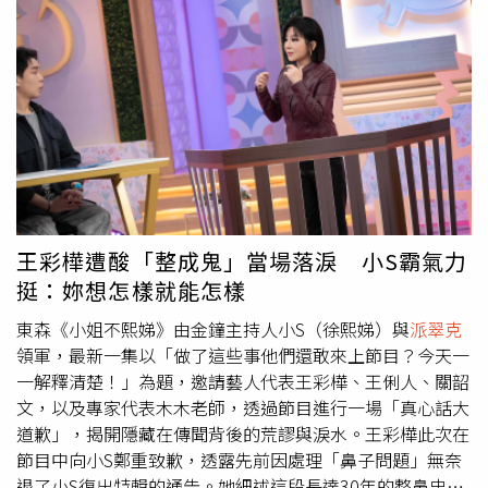
正面交鋒。此次的唱跳歌單除了有《宇宙啦啦隊》的原創單
曲〈Drama Queen〉、〈Level Up〉和〈心跳簽收〉之
外，居然還驚見Energy的金曲獎年度歌曲〈星期五晚
上〉，讓所有成員都心跳加速，只要誰選到這首歌，就是唱
跳體力大挑戰。首先上場的是Lydia與苺苺對戰詮釋
派翠克
的歌曲〈9%的醉〉，其中Lydia與男舞者「四次差點親到」
的高張力編排，讓銀赫忍不住笑說：「我自己也很喜歡那一
段。」牛奶老師大讚Lydia有演出「微醺戀愛感」；艾莉兒
與妃妃則在〈Drama Queen〉中大玩反差風格，艾莉兒加
入武打元素與「終極系列」靈感，妃妃則挑戰性感轉變，上
王彩樺遭酸「整成鬼」當場落淚 小S霸氣力
演一秒變裝，讓銀赫忍不住虧：「平常在家也是這樣換衣服
挺：妳想怎樣就能怎樣
的嗎？」笑翻全場。隨著總決賽逼近，《宇宙啦啦隊》淘汰
壓力全面升高，這次「1對1決戰舞台」將淘汰2位選手，評
東森《小姐不熙娣》由金鐘主持人小S（徐熙娣）與
派翠克
分過程全程由律師見證，競爭殘酷程度再升級。5月30日登
領軍，最新一集以「做了這些事他們還敢來上節目？今天一
場的總決賽，不只是比賽的終點，更是女孩們夢想正式啟航
一解釋清楚！」為題，邀請藝人代表王彩樺、王俐人、關韶
的起點。
文，以及專家代表木木老師，透過節目進行一場「真心話大
道歉」，揭開隱藏在傳聞背後的荒謬與淚水。王彩樺此次在
節目中向小S鄭重致歉，透露先前因處理「鼻子問題」無奈
退了小S復出特輯的通告。她細述這段長達30年的整鼻史：