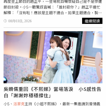
再度登上節目的趙正平，一登場就自嘲懷疑自己是不是慘遭
節目封殺。小S一聽驚訝直喊：「誰封殺你？」趙正平連忙
解釋：「沒有啦！應該是主題不適合，如果主題適合，製作
單位還是會發我啦！」隨後又自己補了一句：「我這樣講會
繼續閱讀
08月03日, 2026
不會有點假？」笑翻全場。
派翠克
也秒吐槽：「會！因為你
就是滿臉怨氣，再怎麼不符合，也不可能一整年都沒有適合
你的主題吧！」見昔日火爆的趙哥如今講話變得圓滑許多，
小S忍不住好奇追問：「你現在怎麼開始會怕了？」趙正平
這才大方坦承：「不是怕，是我還有孩子要養啊！」小S隨
即不忘發揮毒舌功力糗他：「他現在不只是一個爸爸，還是
一個雙眼皮總算變得很自然的男人！」甚至當場掀底他花了
3萬塊割雙眼皮，讓趙正平瞬間破防飆罵：「誰准妳把價錢
講出來的！而且是3萬5！」火藥味十足的鬥嘴笑翻全場。談
到當年《康熙》時期經常開趙哥玩笑，小S感嘆表示覺得當
時互動都捏得「恰到好處」，話沒說完立刻遭趙正平怒嗆：
「妳胡說八道！那時候是因為妳年輕氣盛，當時全台灣的綜
吳姍儒重回《不熙娣》當場落淚 小S感性告
藝一姐就是妳，我才會那樣容忍妳，但現在新人輩出啊！」
白「謝謝妳穩穩撐住」
小S順勢拋問：「你是說我現在年老色衰嗎？那你現在心目
中的主持界女神是誰？」沒想到趙正平秒回：「林襄！人家
小S、
派翠克
主持《小姐不熙娣》，最新一集邀請到曾情義