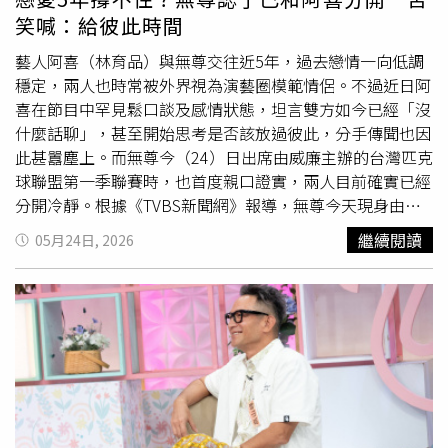
力幫檸檬化解誤會，但私底下還是忍不住發揮幽默本色調
笑喊：給彼此時間
侃：「妳這樣得到很多流量耶！」這番「相愛相殺」的互動
讓小S聽完哭笑不得。
藝人阿喜（林育品）與無尊交往近5年，過去戀情一向低調
穩定，兩人也時常被外界視為演藝圈模範情侶。不過近日阿
喜在節目中罕見鬆口談及感情狀態，坦言雙方如今已經「沒
什麼話聊」，甚至開始思考是否該放過彼此，分手傳聞也因
此甚囂塵上。而無尊今（24）日出席由威廉主辦的台灣匹克
球聯盟第一季聯賽時，也首度親口證實，兩人目前確實已經
分開冷靜。根據《TVBS新聞網》報導，無尊今天現身由威
廉主辦的台灣匹克球聯盟第一季聯賽時，被媒體問到是否有
繼續閱讀
05月24日, 2026
看到阿喜在節目中的發言，以及目前感情是否還在進行式
時，他先是一度語塞沉默，隨後才低調表示，「現在就覺
得……思考未來的下一階段，我覺得冷靜這樣也蠻好。」接
著無尊也坦承，目前確實已與阿喜暫時分開，進入冷靜期，
「下一個階段，就是分開思考未來。」他透露，這次是由阿
喜先提出，希望彼此都能有一些時間與空間，重新整理這段
關係。至於目前心情，無尊則顯得相當平靜，表示最近會讓
自己多往戶外走走，也開始沉迷打匹克球，希望透過運動轉
換心情，「最近都在打球、流汗，會比較放鬆。」今天也特