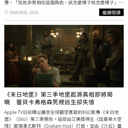
有販售、沒有批准的」。這題答案公布確實是「╳」，
派翠
豫，「我就非常相信這個角色，該怎麼樣子就怎麼樣子」。
克
直說「我沒有想到會出這樣子的問題」，曾少宗虧他「你
原本導演林志儒打算讓他剃好再開拍，但為了捕捉最真實的
繼續閱讀
06月26日, 2026
跟著我嘛！我是醫生耶」。節目上專家律師黃杰也解釋，處
張力，臨時加戲改為由「二姊」黃采儀在戲裡親手幫他剃
方藥品若未經核准就擅自從國外帶回來，「這個其實就已經
髮，黃采儀對此簡直嚇死，一直擔心會弄傷他，過程緊張頻
是輸入禁藥了，輸入禁藥是一個會受處罰的行為」，他也提
問「可以嗎？」
派翠克
笑說，剃完頭最大的好處是「洗頭好
醒「如果你再送給朋友的話，這就是轉讓禁藥，也有嚴重的
輕鬆哦，我還沒吹就乾了」。隨之而來的是半年的「避風
刑罰，所以絕對不可以做這樣的事情」。哈林好奇問「如果
頭」時期。當時他還有主持《小姐不熙娣》與其他代言工
我帶回來這個藥是台灣有核准的，我可以送人嗎？」黃杰回
作，為了不讓新戲造型提早曝光，他出門必戴帽子，甚至在
答「只有限於旅客自用跟交通服務人員他自己使用，每種藥
拍電玩代言時，還請造型師特製假髮「竟然完全沒有人發
品有不一樣的上限、額度」。
現！」這是
派翠克
第一次完整演出一個角色，甚至有長達15
頁劇本的魔王場，需靠他獨白撐起，他必須在一天內背完
14、15 頁台詞，全場沒有任何「呼吸空間」，沒辦法在對
話間隙偷想下一步，必須全神貫注地持續輸出，「那一天不
能照順序拍，我一會兒要很病，一會兒要幻想健康，一會兒
《末日地堡》第三季地堡起源真相即將揭
又要跟大家告別，一整天轉換五六種樣子，真的快Q掉（快
曉 蕾貝卡弗格森死裡逃生卻失憶
撐不下去）」。為了演活血癌患者，
派翠克
私下向一位正身
處抗癌過程的女性朋友請益，才驚覺病友到後期「擔心的已
Apple TV日前釋出廣受全球觀眾喜愛的科幻影集《末日地
經不是自己，是家人跟朋友」。他將這份感悟帶入戲中，與
堡》（Silo）第三季預告。這部由艾美獎得主《諾曼第大空
黃采儀培養出如親姊弟般的默契，戲外
派翠克
也全程稱呼采
降》葛瑞漢尤斯特（Graham Yost）打造，並由《沙丘》蕾