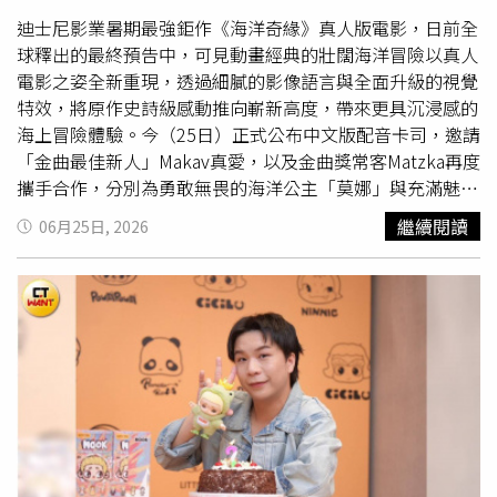
光。回歸卡司除蕾貝卡弗格森外，包含《捍衛任務2：殺神
回歸》凡夫俗子（Common）、《最後的決鬥》哈里特沃
迪士尼影業暑期最強鉅作《海洋奇緣》真人版電影，日前全
特（Harriet Walter）、《狄金生》齊納查烏切（Chinaza
球釋出的最終預告中，可見動畫經典的壯闊海洋冒險以真人
Uche）、《陰屍路》艾維奈許（Avi Nash）、《馴鹿寶
電影之姿全新重現，透過細膩的影像語言與全面升級的視覺
貝》亞歷山卓萊利（Alexandria Riley）、《詐欺擔保人》謝
特效，將原作史詩級感動推向嶄新高度，帶來更具沉浸感的
恩麥克雷（Shane McRae）等參與演出。第三季全新加入卡
海上冒險體驗。今（25日）正式公布中文版配音卡司，邀請
司包含曾於第二季現身的《繼承之戰》艾許利祖克曼
「金曲最佳新人」Makav真愛，以及金曲獎常客Matzka再度
（Ashley Zukerman）與《駭客任務：復活》潔西卡亨維克
攜手合作，分別為勇敢無畏的海洋公主「莫娜」與充滿魅力
（Jessica Henwick），以及《急診室的春天》蘿拉伊尼斯
的半神人「毛伊」獻聲。Makav真愛以渾厚且極具渲染力的
繼續閱讀
06月25日, 2026
（Laura Innes）、《唐頓莊園》潔西卡布朗芬德利
嗓音，細膩詮釋莫娜堅定追尋自我與跨越未知的勇氣；
（Jessica Brown Findlay）、《金剛》柯林漢克斯（Colin
Matzka則以獨具辨識度的音樂風格與幽默魅力，為毛伊注
Hanks）也將以常駐角色回歸。而《白蓮花大飯店》史提夫
入鮮明個性與全新生命力。兩位金曲獎認證的實力派歌手透
贊恩（Steve Zahn）也確認將重返劇組，延續精彩篇章。
過層次豐富的聲音演繹，不僅忠實還原角色的真實情感，也
《末日地堡》確定續訂第四季並將迎來最終篇章，為休豪伊
讓《海洋奇緣》電影中文版配音增添濃厚的海洋文化色彩與
（Hugh Howey）《羊毛記》三部曲劃下完整史詩句點。第
音樂魅力。除了公布中文版配音陣容外，超人氣金鐘獎主持
一季與第二季完整集數已在 Apple TV熱播中，第三季將於
人
派翠克
也同步釋出全新影片，由他擔任駕駛親自接下班，
Apple TV 7月3日全球首播。
載著Makav真愛與Matzka展開笑料與音樂齊飛的午後旅程。
三人在車上暢聊配音幕後趣事、回顧首次接觸《海洋奇緣》
的記憶，更即興挑戰用日常用品為彼此敲打伴奏，展現兩人