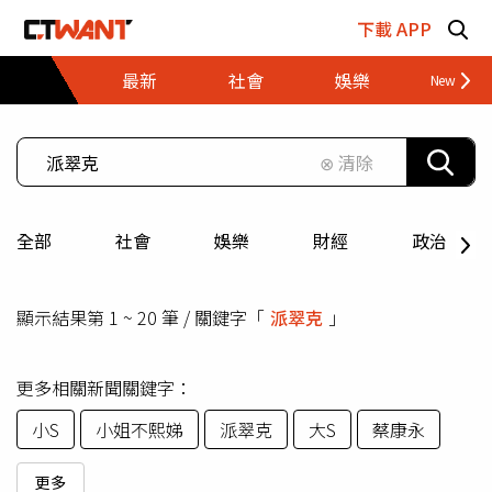
跳至主要內容區塊
下載 APP
最新
社會
娛樂
財經
⊗ 清除
全部
社會
娛樂
財經
政治
顯示結果第 1 ~ 20 筆 / 關鍵字「
派翠克
」
更多相關新聞關鍵字：
小S
小姐不熙娣
派翠克
大S
蔡康永
更多