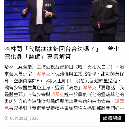
跟她一起瞞著爸爸，爸爸確實到現在都不知道，而且應該騙
有缺人。」笑翻全場。籃籃承諾有空會回節目當嘉賓。（圖
過不只一次吧！」Elly 見狀驚呼：「我就只有那一次！」
派
／侯世駿攝）對於新加入的檸檬、李雅英，阿翔一開始就提
翠克
隨即抓到漏洞：「所以其他次是別人騙的（其他女
醒兩人：「我們節目很累，妳們要撐住喔！」他說節目經常
兒）？媽媽妳自己爆料了啦！」尷尬真相讓小S當場笑翻。
上山下海，七、八月高溫外景更是一大考驗，但兩人目前表
節目最後，眾人來到充滿懷舊情懷的漫畫店。小S感性透
現都相當亮眼。阿翔大讚李雅英人生經歷豐富，檸檬則充滿
露，小時候放假最喜歡窩在漫畫店裡，當時最愛的浪漫愛情
企圖心與好奇心，勇於挑戰各種任務，「很多我跟繡惠姐不
漫畫是《流星花園》，而恐怖漫畫中最崇拜的作者則是伊藤
敢的，她都敢。」他舉例，之前節目安排搭乘輕航機時，檸
哈林問「代購瘦瘦針回台合法嗎？」 曾少
潤二。命運奇妙的是，當年不愛看漫畫的大S（徐熙媛），
檬第一個舉手報名，讓他期待接下來的高空彈跳行程，檸檬
宗化身「醫師」專業解答
被找去主演《流星花園》紅遍亞洲，讓當時的小S極度嫉
會再次衝第一。李雅英（左起）、阿翔、楊繡惠、檸檬已搭
妒，而多年後，女兒 Elly 竟出演了她最愛的伊藤潤二作
檔錄影三次。（圖／侯世駿攝）首次挑戰主持的檸檬也透
哈林（庾澄慶）主持公視益智節目《哈！真相大白了》，邀
品。小S感嘆：「真心覺得老天爺對我真的很好，自己深愛
露，曾向緋聞男友
派翠克
請教，對方建議她展現自己的活潑
來藝人曾少宗、
派翠克
、倪雅倫與主播路怡珍、甜點師黃仔
的兩部神作，竟然都由最深愛的家人來詮釋。」她更忍不住
個性，「妳都知道要去哪錄影，妳就多做功課。」沒想到做
育、空服員講師Emily等人上節目。沒想到答題較量過程，
大力誇讚 Elly 演得跟漫畫裡一模一樣。然而，面對媽媽滿
足功課後，反而讓她主持起來變得不自然，向阿翔請益時又
讓曾少宗醫生角色上身，還虧「病患」
派翠克
「要聽話！我
溢的母愛與讚美，Elly 卻只給出一個冷淡的招牌微笑，讓小
被提醒：「妳是不是做很多功課？因為妳表現非常不自
是醫生耶」。曾少宗與
派翠克
近來於戲劇《他的靈魂與他的
S氣得忍不住開嗆：「妳是累了是不是！不可以給點反應
然。」讓她笑說：「我現在不知道怎麼辦，我就自己找節奏
書店》分飾血液腫瘤科醫師與用幽默抗病的白血病患，
派翠
嗎？」小S接著追問，如果新戲播出後演技遭到觀眾批評，
好了。」不過檸檬也表示，除了會讓
派翠克
收看節目，她更
克
有感提到「我們常覺得這些事如果沒有遇到都離我們好
未來會不會不敢再接戲？Elly高冷回：「不會。」這讓小S
笑說：「我覺得製作單位要邀請他上我們節目，感覺是一家
遠；但真的遇到其實就在我們身邊」。節目出題問「朋友從
繼續閱讀
06月29日, 2026
當場翻白眼：「我看我們下次還是發張孝全、曾敬驊好了，
人感覺出去遊玩。」沒想到「一家人」一詞剛出，現場立刻
國外帶瘦瘦針回來送我用，在台灣是合法的？」，
派翠克
在
我都願意挑戰，沒想到女兒竟然比演員還難訪！」《小姐不
引發眾人起鬨，讓檸檬害羞喊：「我就說我很不會講話。」
猶豫之間做出選擇「○」，他解釋「我覺得現在有很多針