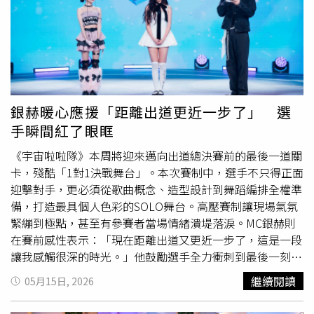
試圖改變溝通方式，希望能修補彼此關係，但她仍忍不住對
啦！」逗得全場大笑。高山峰補充，當時宣傳片全程都是由
男友表示，「我滿想自己待著！」希望雙方都能朝更好的方
老婆掌鏡拍攝，現在身邊有朋友去泰國請他推薦特別景點，
向成長，而不是只是不斷遷就彼此。
他都會大力推薦去體驗「抓龍筋」。被問到目前移居泰國是
否都處於無工作狀態？庹宗康在一旁壞笑補槍：「他現在在
帶泰國浴團啦！」高山峰也順勢打趣說：「我已經跟龍筋協
會推廣觀光了。」
銀赫暖心應援「距離出道更近一步了」 選
手瞬間紅了眼眶
《宇宙啦啦隊》本周將迎來邁向出道總決賽前的最後一道關
卡，殘酷「1對1決戰舞台」。本次賽制中，選手不只得正面
迎擊對手，更必須從歌曲概念、造型設計到舞蹈編排全權準
備，打造最具個人色彩的SOLO舞台。高壓賽制讓現場氣氛
緊繃到極點，甚至有參賽者當場情緒潰堤落淚。MC銀赫則
在賽前感性表示：「現在距離出道又更近一步了，這是一段
讓我感觸很深的時光。」他鼓勵選手全力衝刺到最後一刻，
「真心渴望，全宇宙都會幫助你。」一句話讓不少選手瞬間
繼續閱讀
05月15日, 2026
紅了眼眶。本次1對1對決賽制競爭激烈，由晉級CORE區的
選手優先選歌，再由EDGE區選手主動挑戰對手，正式展開