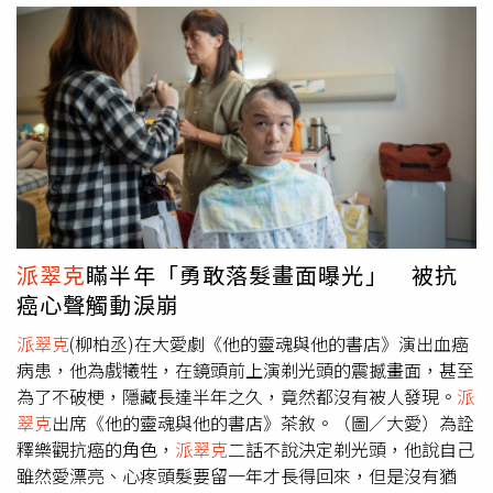
熙娣》第 1000 集特別企劃，將於今（15日）播出，敬請鎖
檸檬不只向
派翠克
請教主持，也喊話對方上節目。 （圖／
劑，如果不是醫療（現場）行為，有些人可以自己打？」哈
定每週一至週五晚間 10 點，東森綜合 32 頻道。
侯世駿攝）另一位新主持李雅英則坦言，加入節目前其實相
林則說「瘦瘦針本來是糖尿病用的藥物耶，只是被發現對抑
當緊張，「我有點擔心，因為我中文還不夠好，後來我聽說
制食慾有幫助，所以它本身是藥，不管是不是針劑，都不可
跟檸檬一起加入，所以我一點點安心了，因為我們常常一起
以送人吧？」；哈林接著問
派翠克
「你常常有朋友送你針劑
玩、聊天，我也期待在節目的表現。」她也透露，錄製節目
打嗎？」，
派翠克
趕緊搖頭大笑說「沒有！」，更把頭撇向
的挑戰比想像中更大，直呼外景工作「比應援還要累」。
曾少宗求救說「我要打針都找醫師打！」；在不同劇中都演
過專業科別醫生的曾少宗立刻接話說「我有執業，我有在執
業」，引眾人大笑。哈林（中）節目討論最近最夯的瘦瘦
針。（圖／公視提供）這題曾少宗、倪雅倫、路怡珍、
Emily選「╳」，路怡珍直接表示「打瘦瘦針是醫療行
派翠克
瞞半年「勇敢落髮畫面曝光」 被抗
為」；曾少宗也補充「這只要有侵入性的就算是醫療行
癌心聲觸動淚崩
為」，讓哈林笑
派翠克
說「所以你只能當病人，他是醫
生」。曾少宗接著也解釋自己的答案說「其實這應該要開處
派翠克
(柳柏丞)在大愛劇《他的靈魂與他的書店》演出血癌
方箋，醫師也要核對說你到底有沒有過重，或者是你身體的
病患，他為戲犧牲，在鏡頭前上演剃光頭的震撼畫面，甚至
體脂率」，展現滿滿的專業感！而倪雅倫也分析提到「它是
為了不破梗，隱藏長達半年之久，竟然都沒有被人發現。
派
醫療用品，我們這管制滿嚴的，國外的瘦瘦針有不同品牌、
翠克
出席《他的靈魂與他的書店》茶敘。（圖／大愛）為詮
不同的效用，瘦瘦針只是一個統稱，個別針劑在台灣有沒有
釋樂觀抗癌的角色，
派翠克
二話不說決定剃光頭，他說自己
合法並不一定」，哈林也恍然大悟「原來如此，有些台灣沒
雖然愛漂亮、心疼頭髮要留一年才長得回來，但是沒有猶