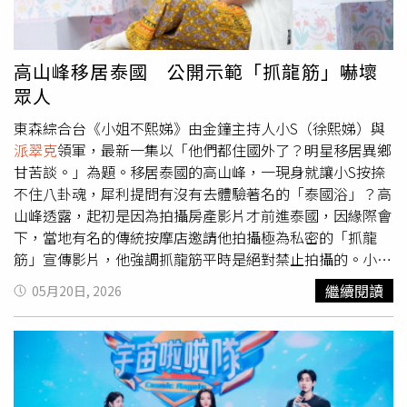
地帶飲料到場替好友威廉加油。被問到是否因情變而變瘦
時，無尊則苦笑回應，「最近打匹克球有瘦一點。」最後也
語帶保留表示，「祝福啦，給彼此一點時間。」而阿喜稍早
高山峰移居泰國 公開示範「抓龍筋」嚇壞
則是在「小S」徐熙娣與
派翠克
主持的《小姐不熙娣》中罕
眾人
見談及感情現況，坦言與無尊交往多年後，彼此之間的新鮮
感早已逐漸消失，甚至聊天內容都開始不斷重複。她苦笑透
東森綜合台《小姐不熙娣》由金鐘主持人小S（徐熙娣）與
露，無尊經常反覆聊起大學時期的回憶，「他會講一百次一
派翠克
領軍，最新一集以「他們都住國外了？明星移居異鄉
樣的話」，讓她慢慢感覺兩人相處模式變得單調乏味。當小
甘苦談。」為題。移居泰國的高山峰，一現身就讓小S按捺
S當場追問「那你為什麼還不跟他分手？」時，阿喜先開玩
不住八卦魂，犀利提問有沒有去體驗著名的「泰國浴」？高
笑表示「會先封鎖他」，接著才認真鬆口，「就是有在考
山峰透露，起初是因為拍攝房產影片才前進泰國，因緣際會
慮……」阿喜坦言，自己本來就是恐婚一族，雖然不是完全
下，當地有名的傳統按摩店邀請他拍攝極為私密的「抓龍
看不到未來，但現階段卻開始覺得彼此相處「偏無聊」，才
筋」宣傳影片，他強調抓龍筋平時是絕對禁止拍攝的。小S
會忍不住冒出「想說要不要放過彼此」的念頭。她也透露，
聽完瞬間眼神發亮，瘋狂追問細節。高山峰不僅直呼那是
繼續閱讀
05月20日, 2026
隨著自己年紀漸長，目前人生順位早已改變，家人排第一、
「非常特別的體驗」，更在現場大膽用手勢示範如何將男性
毛小孩第二、工作第三，感情已不再是最優先的事情。當被
的「子孫袋」向外拉伸，驚人畫面讓全場來賓驚呼連連。面
問到「那無尊排第幾」時，她停頓幾秒後語出驚人回答，
對小S追問「會不會痛？」高山峰妙回：「痛與不痛，取決
「興趣。」隨後更坦言，「我覺得我對感情有一點淡漠。」
於你使用的頻率。」小S更調侃詢問：「所以最遠可以拉到
不過阿喜也強調，其實無尊有感受到兩人之間的問題，也曾
多遠？」高山峰也開玩笑大喊：「拉到對街郵局去好了