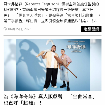
儀為「二姊」。黃采儀則大讚
派翠克
很有天份，雖然他曾擔
貝卡弗格森（Rebecca Ferguson）領銜主演並擔任監製的
心哭不出來，但一站上場，對到姊姊的眼神就自然淚崩。黃
科幻鉅作，首兩季播出後獲全球媒體一致盛讚「真正出
采儀、
派翠克
劇中是姊弟。（圖／大愛）
派翠克
透露，劇組
色」、「極其令人滿意」，更被譽為「當今強科幻影集」。
一開始對「綜藝藝人」來演戲其實充滿擔憂，後來慶功宴
第三季預告片釋出後，立即引發全球影迷熱烈討論，《末日
時，攝影師拉著他說「其實我一開始看到是你，我實在是覺
地堡》也強勢回歸 Apple TV 10 大熱門節目排行。全新預告
繼續閱讀
06月25日, 2026
得很可怕，最怕遇到綜藝人來玩票，但你真的讓我嚇到，很
更首度揭開觀眾期待已久的關鍵謎團，帶領觀眾一窺地堡之
專業」。這部戲也讓他對生命有了新的體悟，不但拍完戲想
外的真實世界。《末日地堡》改編自休豪伊（Hugh
去做全身健康檢查，更希望透過這個故事，幫助到有需要的
Howey）全美傳奇暢銷科幻小說《羊毛記》三部曲的史詩
人。
故事，歷經前兩季的懸念、秘密與重重謎團，第三季最大亮
點將首度加入「雙時間軸」敘事，同步講述數百年前的地堡
起源故事，並延續一萬名居民在神秘地堡中生存的反烏托邦
傳奇，進一步擴展《末日地堡》的世界觀。在現代時間線
中，茱麗葉（蕾貝卡弗格森飾）在被迫「清潔」後奇蹟生
還，卻帶著失憶歸來，面臨她迄今為止最危險的挑戰。地堡
在歷經一場驚心動魄的叛亂後，正面臨一股更為兇險的全新
威脅。而在過去的時間線中，一名記者與國會議員意外揭開
一場驚陰謀，被捲入一連串無法挽回的災難性事件之中，隨
為《海洋奇緣》真人版獻聲 「金曲常客」
著真相逐漸浮出水面，地堡誕生背後最黑暗的秘密也即將曝
也直呼「超難」！