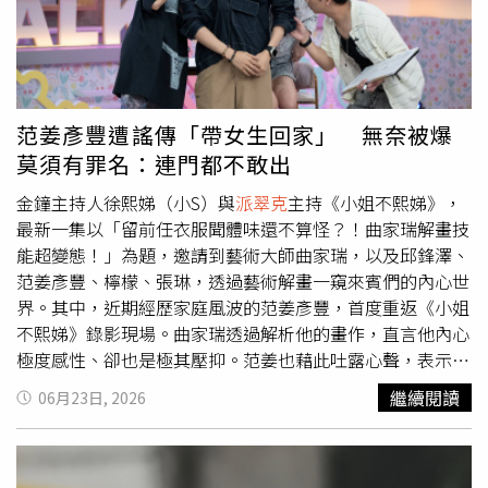
面海灘袋乙個，數量有限，送完為止。《海洋奇緣》真人版
將於7月8日（三）全台大銀幕中英文版同步登場。電影中文
配音版預告：
范姜彥豐遭謠傳「帶女生回家」 無奈被爆
莫須有罪名：連門都不敢出
金鐘主持人徐熙娣（小S）與
派翠克
主持《小姐不熙娣》，
最新一集以「留前任衣服聞體味還不算怪？！曲家瑞解畫技
能超變態！」為題，邀請到藝術大師曲家瑞，以及邱鋒澤、
范姜彥豐、檸檬、張琳，透過藝術解畫一窺來賓們的內心世
界。其中，近期經歷家庭風波的范姜彥豐，首度重返《小姐
不熙娣》錄影現場。曲家瑞透過解析他的畫作，直言他內心
極度感性、卻也是極其壓抑。范姜也藉此吐露心聲，表示現
在只是想告訴大家「我很好，事情都過去了，希望能展現陽
繼續閱讀
06月23日, 2026
光的一面」，但當小S指著畫作追問：「畫中的兩朵花，是
在暗示你還期待能再找到另一半嗎？」范姜則搖頭表示現階
段對感情不敢抱有任何期待。小S接著心疼詢問：「現在會