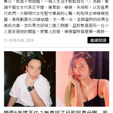
集以「就是不想結婚！一個人生活才輕鬆自在？」為題，邀
請不婚女生代表王宇婕、黃喬歆、檸檬、朱琦郁，以及直男
代表們，大聊現代女性堅守單身的心聲。啦啦隊女神檸檬透
露，曾規劃要在28歲結婚、生一男一女，並與當時的前男友
達成共識，怎料男方卻接二連三劈腿，且對象還是同一位小
三甚至是她的閨密。更驚人的是，檸檬當時竟選擇一再原
諒，讓小S不敢置信地驚呼：「妳竟然可以原諒男生一直劈
繼續閱讀
05月26日, 2026
腿？！」坐在一旁的黃喬歆則心有戚戚焉地附和「自己也是
會原諒劈腿的人」，再度引發全場一陣驚呼。經歷這段感情
後，誓言幻滅的檸檬對婚姻徹底失去信心。除了感情話題，
提起檸檬，小S想到關於兩人的緋聞關係，便順勢考驗
派翠
克
：「你觀察檸檬兩年，對她最好的稱讚是什麼？」
派翠克
大讚檸檬是個「完全不用讓人擔心任何事情」的獨立女生。
沒想到這番話卻意外勾起檸檬的傷心往事，她回憶，兩人曾
合作拍攝街訪影片，探討「30歲應該有多少存款？」，當時
她以自身標準回答「300萬」，影片播出後卻慘遭炎上。網
友誤以為這是她是對另一半的要求，紛紛痛罵她「不食人間
煙火」、「啦啦隊這麼好賺喔」，讓她十分受傷。沒想到當
時她向
派翠克
訴苦，
派翠克
雖然貼心地在影片下方留言、極
戀愛5年撐不住？無尊認了已和阿喜分開 苦