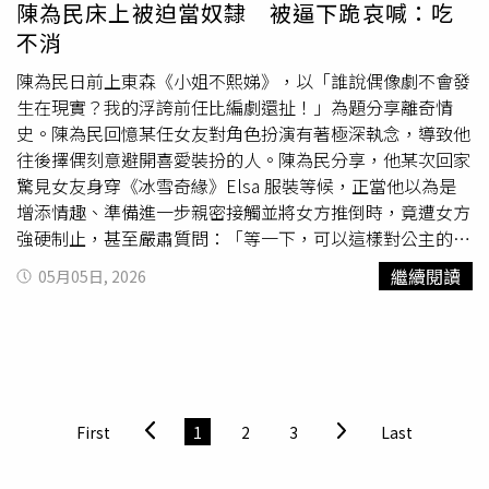
陳為民床上被迫當奴隸 被逼下跪哀喊：吃
不消
陳為民日前上東森《小姐不熙娣》，以「誰說偶像劇不會發
生在現實？我的浮誇前任比編劇還扯！」為題分享離奇情
史。陳為民回憶某任女友對角色扮演有著極深執念，導致他
往後擇偶刻意避開喜愛裝扮的人。陳為民分享，他某次回家
驚見女友身穿《冰雪奇緣》Elsa 服裝等候，正當他以為是
增添情趣、準備進一步親密接觸並將女方推倒時，竟遭女方
強硬制止，甚至嚴肅質問：「等一下，可以這樣對公主的
嗎？」隨後更冷傲下令：「下賤的僕人還不跪下！」陳為民
繼續閱讀
05月05日, 2026
無奈表示，這段戀情後期完全變調，每次床事都必須演變成
「公主與奴隸」的戲碼，他不僅要下跪求愛，甚至要當成人
肉墊背供女方「踩背上床」，如此極致的 Cosplay 讓陳為
民大喊吃不消。這番獵奇的床事細節讓小S聽完雙眼發光，
激動調侃：「你這是撿到寶了耶，多好玩啊！」還反問
派翠
克
：「如果是你，你是不是一定跟她玩到底？」
派翠克
也笑
First
1
2
3
Last
說：「對啊，好奇她還能玩出什麼新花樣！」蔣偉文則幽默
補槍：「他角色已經被定型，永遠只能演奴隸。」讓全場笑