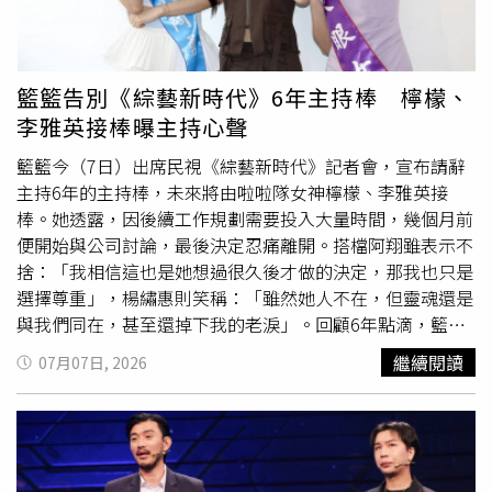
嗎？」小S秒回：「後來就沒新聞了。」笑翻全場。此外，
種噁爛的問題啦！」超直白的嫌棄反應笑翻全場。談及父母
Sandy還在節目中忍不住控訴經紀人的荒謬事蹟，除了曾在
婚姻，小S坦言面對網友時常唱衰她的婚姻感到無奈，便趁
錄影結束後不小心搞丟她三雙PRADA名鞋之外，還經常發動
機問女兒：「在妳眼中，爸爸媽媽到底是怎樣的夫妻？」
心理攻擊，冷不防吐槽她：「妳剛才在緊張什麼？你知道妳
Elly甜笑表示，爸媽的相處既甜蜜又像朋友：「直到現在，
籃籃告別《綜藝新時代》6年主持棒 檸檬、
緊張到整個人都腫起來了嗎？」讓小S聽完傻眼大喊：「要
他們每天講早安、晚安都還是會加上『寶貝』，也會一起躺
李雅英接棒曝主持心聲
是有人敢這樣跟我說，我絕對會直接抓狂。」小S、
派翠克
在沙發上追劇。」Elly更透露，爸媽與三個女兒間完全沒有
主持《小姐不熙娣》，新一集嘉賓邀來曾代班主持的
長輩架子，宛如朋友般的相處模式，讓她倍感自在。Elly被
籃籃今（7日）出席民視《綜藝新時代》記者會，宣布請辭
Sandy。（圖／東森綜合台提供）
小S虧比演員難訪問。（圖／東森提供）身為話題焦點的星
主持6年的主持棒，未來將由啦啦隊女神檸檬、李雅英接
二代，小S不免關心 Elly 是否會感到壓力？Elly 坦言一開始
棒。她透露，因後續工作規劃需要投入大量時間，幾個月前
確實會自我懷疑、擔心自己不夠好或配不上大家的期望，但
便開始與公司討論，最後決定忍痛離開。搭檔阿翔雖表示不
現在已經調整好心態。小S追問：「是不是就不要看網路留
捨：「我相信這也是她想過很久後才做的決定，那我也只是
言？」沒想到 Elly 竟自爆非常愛看網友評論，連罵自己的
選擇尊重」，楊繡惠則笑稱：「雖然她人不在，但靈魂還是
也不放過！
派翠克
驚訝追問：「那妳看了會走心嗎？」Elly
與我們同在，甚至還掉下我的老淚」。回顧6年點滴，籃籃
淡定回應：「還好，我只是好奇網友到底在罵什麼，如果有
感性表示：「這節目讓我離天國很近，去了各縣市農林漁
繼續閱讀
07月07日, 2026
說得對、可以改進的地方，我就會去改進。」而在「真心話
牧，看到每個家庭的辛苦，讓我增廣見聞，成為更棒、更溫
環節」，
派翠克
貼心準備耳機讓小S戴上，試圖讓 Elly 能毫
暖的人。」阿翔雖然不捨，但也暖喊：「只要未來她時間允
無壓力地吐露心聲。Elly 反手爆料爸爸許雅鈞對她出門玩管
許，還是可能在節目看到我們五位替大家服務。我們也講
很嚴，所以她常私下拜託媽媽「套好招」，母女聯手騙爸爸
好，節目隨時在，隨時可以回來玩樂。」籃籃聽完笑問：
說是去朋友家。當小S摘下耳機後心虛招認：「她常常要我
「我回來是從基層開始嗎？」阿翔則秒回：「對，搬道具的