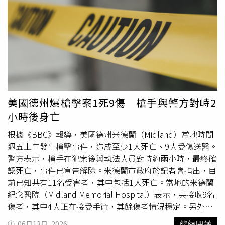
不會不想再提到這一切？」范姜彥豐這才卸下心防，吐露那
段日子最赤裸的痛苦：「其實最難熬的，是那段『無法說出
真相』的時候。」他無奈表示，當時頂著漫天的媒體謠傳與
網路臆測，甚至被瘋傳「帶女生回家」等莫須有的罪名，造
成自己被嚴重誤會，「那段時間連門都不想出，謠言讓我身
心俱疲，感覺信任整個崩塌」。小S接著關心問：「現在好
了嗎？」范姜堅定說：「經歷失去跟破碎之後，還是要堅強
地站起來。」沉重的真心告白讓全場動容，小S心疼之餘，
隨即用幽默化解氣氛，調侃曲家瑞：「我本來以為妳解畫都
美國德州爆槍擊案1死9傷 槍手與警方對峙2
在瞎扯，結果竟然準到可怕！」另一位被曲家瑞精準看穿內
小時後身亡
心的則是啦啦隊女神檸檬。曲家瑞從她的畫作中，一眼看出
她現在內心焦躁，似乎正面臨人生的重大抉擇。檸檬聽完驚
根據《BBC》報導，美國德州米德蘭（Midland）當地時間
呼神準，大方承認：「我確實考慮慢慢減少啦啦隊的跳舞場
週五上午發生槍擊事件，造成至少1人死亡、9人受傷送醫。
次。」小S驚訝追問原因，檸檬解釋因為近期演藝工作越來
警方表示，槍手在犯案後與執法人員對峙約兩小時，最終確
越多，如果球隊場次跳得太滿，會無法兼顧錄影，因此計畫
認死亡，事件已宣告解除。米德蘭市政府於記者會指出，目
將重心調整為啦啦隊與演藝工作「五五分」。接二連三的準
前已知共有11名受害者，其中包括1人死亡。當地的米德蘭
確預測，小S再度不可置信地驚呼：「曲老師竟然又猜中
紀念醫院（Midland Memorial Hospital）表示，共接收9名
了，妳到底是有什麼超能力！」曲家瑞（右2），以及（左
傷者，其中4人正在接受手術，其餘傷者情況穩定。另外還
起）張琳、邱鋒澤、檸檬、范姜彥豐，在節目上透過藝術解
有1名傷者被送往敖德薩醫療中心（Odessa Medical Center
繼續閱讀
06月13日, 2026