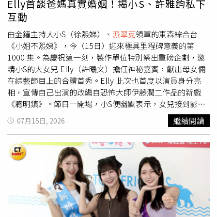
Elly首談爸媽真實婚姻！揭小S、許雅鈞私下
還沒反應過來，直到典禮結束後回味起「S姐拍肩鼓勵」的
互動
那一刻，才深深被暖到。小S也大讚Sandy敢一個人扛下金
鐘主持棒「真的非常有種」，因為換作是自己絕對不敢。談
由金鐘主持人小S（徐熙娣）、
派翠克
領軍的東森綜合台
到當初接下代班的契機，Sandy透露那是自己此生第一次直
《小姐不熙娣》，今（15日）迎來極具里程碑意義的第
接接到製作人B2的電話，小S不忘調侃：「所以妳當初是不
1000 集。為慶祝這一刻，製作單位特別祭出重磅企劃，邀
是覺得B2很沒禮貌？」Sandy笑回：「沒有到那麼沒禮貌
請小S的大女兒 Elly（許曦文）擔任神秘嘉賓，獻出母女倆
啦！」她坦言當時沒想太多，只覺得是去幫忙就答應了，隨
在綜藝節目上的合體首秀。Elly 此次也首度以演員身分亮
後更幽默補刀：「而且剛好那時候《小明星大跟班》收攤
相，宣傳自己出演的改編自恐怖大師伊藤潤二作品的新戲
了，我剛好有時間啦！」小S聽完哈哈大笑：「妳真的完全
《聰明鎮》。節目一開場，小S便幽默表示，女兒接到影集
沒有理由拒絕耶！」Sandy也坦言，當初沒想到代班會引來
時很緊張，每一場戲都是她陪著對劇本，小S更笑稱：「如
繼續閱讀
07月15日, 2026
如此高的關注度，消息一出甚至被部分網路酸民罵爆。最荒
果播出後Elly的演出很受歡迎，絕對都是媽媽的功勞！」當
謬的是，她的經紀人看到後氣不過，竟然「半夜親自上陣跟
聊到擇偶條件，熱愛運動的 Elly 大方承認喜歡「有健身的
酸民開戰」，小S好奇追問：「那有吵贏嗎？」Sandy無奈
男生」，小S一聽立刻八卦地指向搭檔
派翠克
，笑說：「那
笑回：「應該算輸吧！」再次引爆全場大笑。小S也分享自
妳有可能會喜歡
派翠克
耶，因為柳叔叔也很愛健身！」小S
己的抗酸民哲學，自爆自己有一位專門蒐集她所有新聞的助
更轉頭逼問
派翠克
：「第一次看到 Elly 有沒有覺得她很
理，不論好壞都會傳給她，但看到負面新聞難免影響心情，
正？」
派翠克
大讚：「很有氣質，真人非常漂亮！」讓小S
後來她直接對助理下令「只准傳誇獎我的新聞過來」。一旁
再度起鬨：「你該不會不小心喜歡上我女兒吧！」一連串八
的
派翠克
聽完忍不住吐槽：「那她之後還有再傳過新聞給妳
卦連環炮，讓 Elly 聽完崩潰大喊：「媽！妳幹嘛一直問這