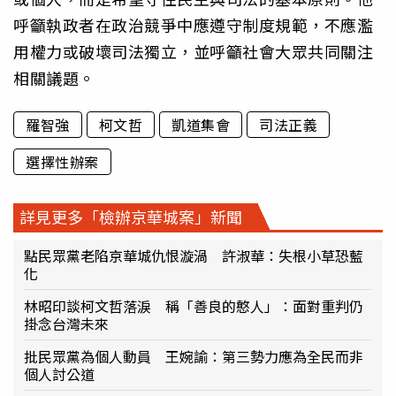
呼籲執政者在政治競爭中應遵守制度規範，不應濫
用權力或破壞司法獨立，並呼籲社會大眾共同關注
相關議題。
羅智強
柯文哲
凱道集會
司法正義
選擇性辦案
詳見更多「檢辦京華城案」新聞
點民眾黨老陷京華城仇恨漩渦 許淑華：失根小草恐藍
化
林昭印談柯文哲落淚 稱「善良的憨人」：面對重判仍
掛念台灣未來
批民眾黨為個人動員 王婉諭：第三勢力應為全民而非
個人討公道