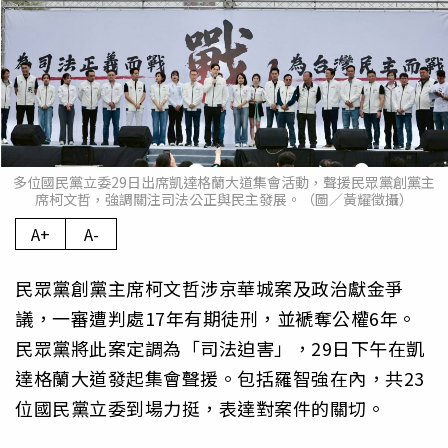
多位國民黨立委29日出席凱達格蘭大道集會活動，聲援民眾黨創黨主
席柯文哲，強調關注司法公正與民主發展。（圖／黃耀徵攝）
A+
A-
民眾黨創黨主席柯文哲涉京華城案及政治獻金爭
議，一審遭判處17年有期徒刑，並褫奪公權6年。
民眾黨將此案定調為「司法迫害」，29日下午在凱
達格蘭大道發起集會聲援。包括羅智強在內，共23
位國民黨立委到場力挺，表達對案件的關切。