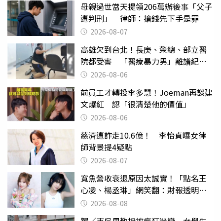
母親過世當天提領206萬辦後事「父子
遭判刑」 律師：搶錢先下手是罪
2026-08-07
高雄欠到台北！長庚、榮總、部立醫
院都受害 「醫療暴力男」離譜紀錄
曝光
2026-08-06
前員工才轉投李多慧！Joeman再談建
文爆紅 認「很清楚他的價值」
2026-08-06
慈濟遭詐走10.6億！ 李怡貞曝女律
師背景提4疑點
2026-08-07
寬魚營收衰退原因太誠實！「點名王
心凌、楊丞琳」網笑翻：財報透明度
滿分
2026-08-08
獨／東吳男教授被瘋狂迷戀 女學生