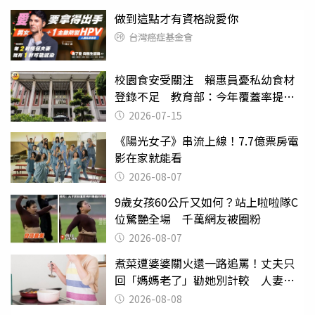
做到這點才有資格說愛你
台灣癌症基金會
校園食安受關注 賴惠員憂私幼食材
登錄不足 教育部：今年覆蓋率提升
至65％
2026-07-15
《陽光女子》串流上線！7.7億票房電
影在家就能看
2026-08-07
9歲女孩60公斤又如何？站上啦啦隊C
位驚艷全場 千萬網友被圈粉
2026-08-07
煮菜遭婆婆關火還一路追罵！丈夫只
回「媽媽老了」勸她別計較 人妻超
崩潰：我像台傭
2026-08-08