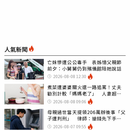
人氣新聞
亡妹慘遭公公毒手 表姊憶父親節
前夕：小舅舅仍到殯儀館陪她說話
2026-08-08 12:30
煮菜遭婆婆關火還一路追罵！丈夫
勸別計較「媽媽老了」 人妻超崩
潰：我像台傭
2026-08-08 09:06
母親過世當天提領206萬辦後事「父
子遭判刑」 律師：搶錢先下手是
罪
2026-08-07 09:55