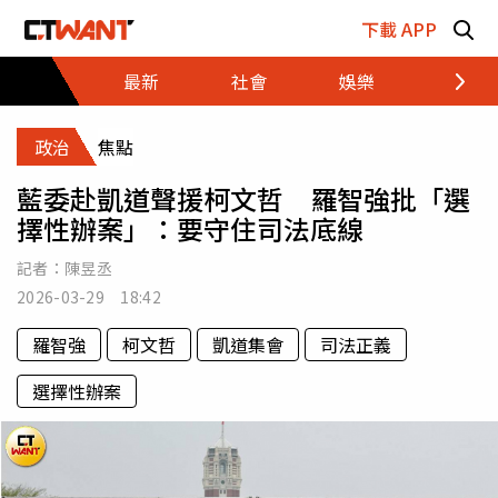
跳至主要內容區塊
下載 APP
最新
社會
娛樂
財經
政治
焦點
藍委赴凱道聲援柯文哲 羅智強批「選
擇性辦案」：要守住司法底線
記者：
陳昱丞
2026-03-29 18:42
羅智強
柯文哲
凱道集會
司法正義
選擇性辦案