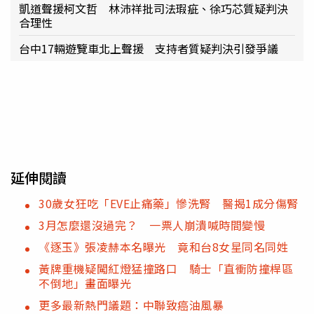
凱道聲援柯文哲 林沛祥批司法瑕疵、徐巧芯質疑判決
合理性
台中17輛遊覽車北上聲援 支持者質疑判決引發爭議
延伸閱讀
30歲女狂吃「EVE止痛藥」慘洗腎 醫揭1成分傷腎
3月怎麼還沒過完？ 一票人崩潰喊時間變慢
《逐玉》張凌赫本名曝光 竟和台8女星同名同姓
黃牌重機疑闖紅燈猛撞路口 騎士「直衝防撞桿區
不倒地」畫面曝光
更多最新熱門議題：中聯致癌油風暴