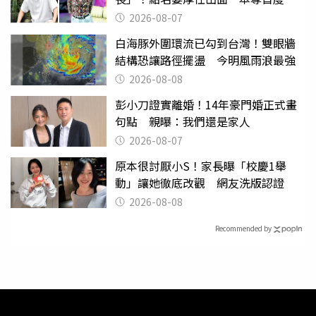
應了
2026-08-07
白海豚外圍環流已勾到台灣！雙眼牆
結構恐讓路徑擺盪 今明風雨浪最強
2026-08-08
彭小刀證實離婚！14年豪門婚正式畫
句點 親曝：我們還是家人
2026-08-07
原本很討厭小S！家長曝「校慶1舉
動」讓她徹底改觀 網友洗版認證
2026-08-08
Recommended by