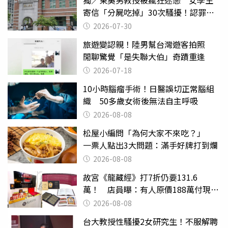
寄信「分屍吃掉」30次騷擾！認罪免
關
2026-07-30
旅遊變認親！陸男幫台灣遊客拍照
閒聊驚覺「是失聯大伯」奇蹟重逢
2026-07-18
10小時腦瘤手術！日醫誤切正常腦組
織 50多歲女術後無法自主呼吸
2026-08-08
松屋小編問「為何大家不來吃？」
一票人點出3大問題：滿手好牌打到爛
2026-08-08
故宮《龍藏經》打7折仍要131.6
萬！ 店員曝：有人原價188萬付現購
買
2026-08-08
台大教授性騷擾2女研究生！不服解聘