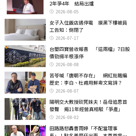
2年爭4年 結局出爐
2026-08-05
女子入住飯店遇停電 摸黑下樓被員
工告知：倒閉了
2026-07-17
台塑四寶營收報喜 「這兩檔」7日股
價勁揚半根漲停
2026-08-08
苦苓喊「唐朝不存在」 網紅批瞎編
歷史：李白、杜甫用鮮卑文寫詩？
2026-08-07
陽明交大教授砍死妹夫！岳母追思首
發聲 揭11年經營真相駁「爭產」
2026-08-02
田路路怒轟曹雨婷「不配當理事
長」！點名姜厚任出面 本尊首度回