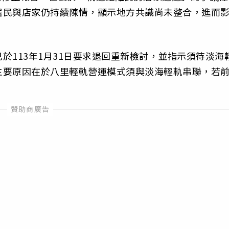
居民與店家仍持續陳情，顯示地方共識尚未整合，進而
於113年1月31日要求退回重新檢討，並指示須待淡海
主要原因在於八里輕軌營運模式須與淡海輕軌串聯，若