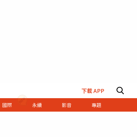
下載 APP
國際
永續
影音
專題