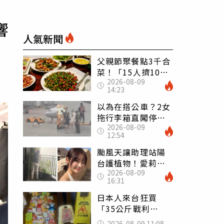
響
人氣新聞
父親節聚餐點3千合
菜！「15人擠10人
2026-08-09
桌」她餓到崩潰
14:23
網傻眼：讓店家看
笑話
以為在搭公車？2女
拖行李箱直闖停機
2026-08-09
坪「揮手攔機」
12:54
荒謬影片曝網傻眼
颱風天讓助理站陽
台護植物！愛莉莎
2026-08-09
莎挨轟 笑回：他
16:31
不會被吹出去
日本人來台狂買
「35公斤戰利
品」 連拜拜用紅
2026-08-09 11:08