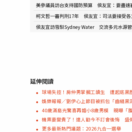
美參議員訪台支持國防預算 侯友宜：要盡速
柯文哲一審判刑17年 侯友宜：司法要接受各
侯友宜訪雪梨Sydney Water 交流多元水
延伸閱讀
球場失控！房仲男掌摑工讀生 遭起底黑
娛樂報報／劉伊心上節目被抓包「齒縫黑
40歲滿島光驚喜再婚小8歲男模 親曝「
機票要變貴了！達人勸今不訂會後悔 盛
更多最新熱門議題：2026九合一選舉