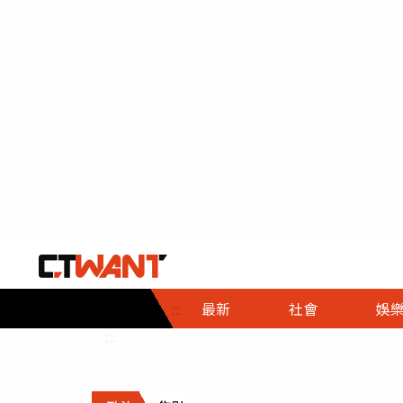
社會首頁
娛樂首頁
財經首頁
政
:::
最新
社會
娛
時事
即時
熱線
:::
直擊
大條
人物
調查
專題
３Ｃ