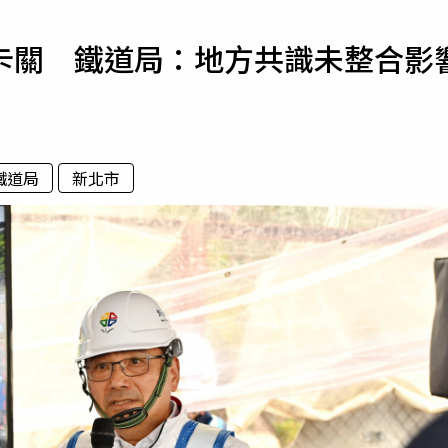
寵物
卡關 鐵道局：地方共識未整合影
運勢
運動
梅酒
鐵道局
新北市