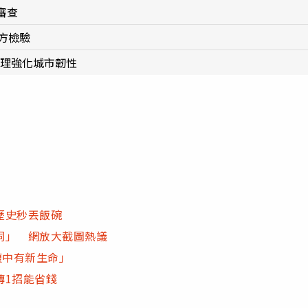
審查
方檢驗
源管理強化城市韌性
歷史秒丟飯碗
洞」 網放大截圖熱議
腹中有新生命」
傳1招能省錢