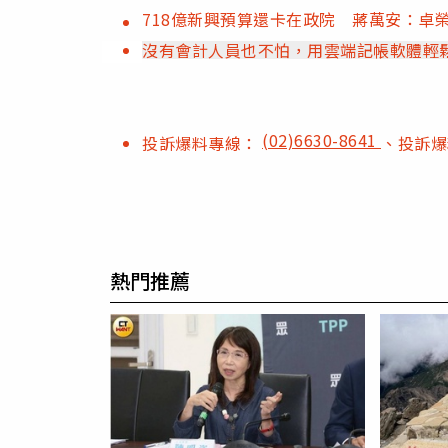
718億新興預算還卡在政院 蔣萬安：卓
沒有會計人員也不怕，用雲端記帳軟體輕
(02)6630-8641
投訴爆料專線：
、投訴
熱門推薦