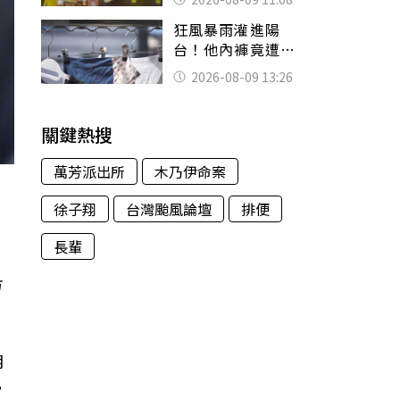
盤、「小心地滑」
狂風暴雨灌進陽
告示牌也帶回家
台！他內褲竟遭颱
風吹走 陳世軒神
2026-08-09 13:26
回1句笑翻上萬網友
關鍵熱搜
萬芳派出所
木乃伊命案
徐子翔
台灣颱風論壇
排便
長輩
交
方
月
，