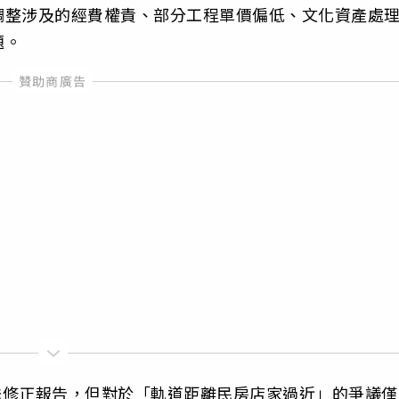
調整涉及的經費權責、部分工程單價偏低、文化資產處
題。
提送修正報告，但對於「軌道距離民房店家過近」的爭議僅