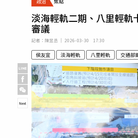
政治
焦點
人物
汽車
淡海輕軌二期、八里輕軌
專欄
審議
房產新勢力
記者：
陳昱丞
2026-03-30 17:30
侯友宜
淡海輕軌
八里輕軌
交通部
Next