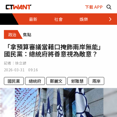
跳至主要內容區塊
下載 APP
最新
社會
娛樂
財經
政治
焦點
「拿預算審議當藉口掩飾兩岸無能」
國民黨：總統府將善意視為敵意？
記者：
徐立諺
2026-03-31 09:16
國民黨
總統府
鄭麗文
郭雅慧
兩岸