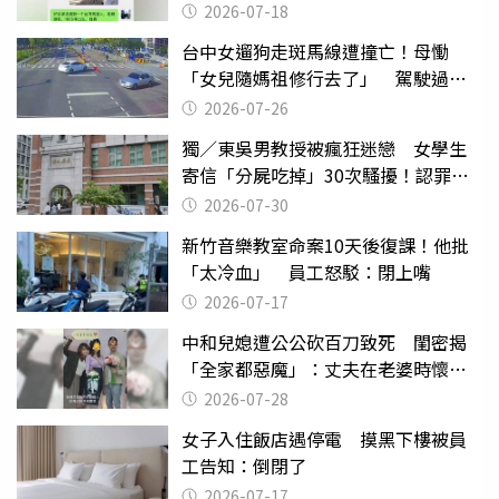
2026-07-18
台中女遛狗走斑馬線遭撞亡！母慟
「女兒隨媽祖修行去了」 駕駛過失
致死判9月
2026-07-26
獨／東吳男教授被瘋狂迷戀 女學生
寄信「分屍吃掉」30次騷擾！認罪免
關
2026-07-30
新竹音樂教室命案10天後復課！他批
「太冷血」 員工怒駁：閉上嘴
2026-07-17
中和兒媳遭公公砍百刀致死 閨密揭
「全家都惡魔」：丈夫在老婆時懷孕
摔東西
2026-07-28
女子入住飯店遇停電 摸黑下樓被員
工告知：倒閉了
2026-07-17