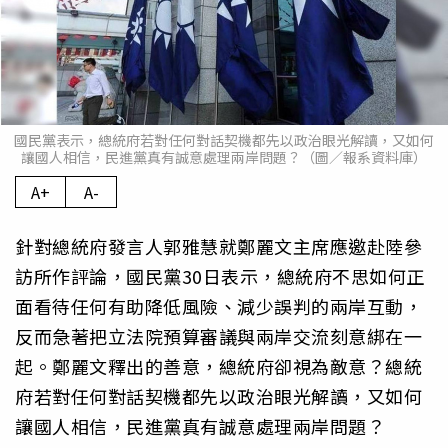
國民黨表示，總統府若對任何對話契機都先以政治眼光解讀，又如何
讓國人相信，民進黨真有誠意處理兩岸問題？（圖／報系資料庫）
A+
A-
針對總統府發言人郭雅慧就鄭麗文主席應邀赴陸參
訪所作評論，國民黨30日表示，總統府不思如何正
面看待任何有助降低風險、減少誤判的兩岸互動，
反而急著把立法院預算審議與兩岸交流刻意綁在一
起。鄭麗文釋出的善意，總統府卻視為敵意？總統
府若對任何對話契機都先以政治眼光解讀，又如何
讓國人相信，民進黨真有誠意處理兩岸問題？