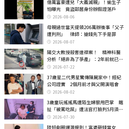
億萬富豪遭兒「大義滅親」！偷生子
怕曝光 竟盜鄰居身份辦假證落戶
2026-08-06
母親過世當天提領206萬辦後事「父子
遭判刑」 律師：搶錢先下手是罪
2026-08-07
陽交大教授殺害連襟案！ 精神科醫
分析「絕非為了爭產」：2年前就已言
行詭異
2026-07-22
37歲星二代男星驚傳陳屍家中！經紀
公司證實 2個月前才與父開演唱會
2026-08-02
3歲童玩搖搖馬遭陌生婦狠甩巴掌 瞎
扯「被罵吃屎」遭法官打臉判5月須入
監
2026-07-30
陸短劇圈爆潛規則！富婆砸錢當女