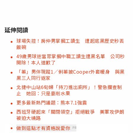
延伸閱讀
球場失控！房仲男掌摑工讀生 遭起底黑歷史秒丟
飯碗
49歲男球迷當眾掌摑中職工讀生遭黑名單 公司秒
開除！本人道歉了
「蓁」男伴現蹤1／俐蓁披Cooper外套暖身 與黑
黑三人同行返家
北捷中山站6旬婦「持刀進出廁所」！警急攔查制
止 她回：只是要削水果
更多最新熱門議題：熊本7.1強震
西班牙硬起來「關閉領空」拒絕戰爭 美軍攻伊朗
被迫大繞路
做到這點才有資格說愛你
PR