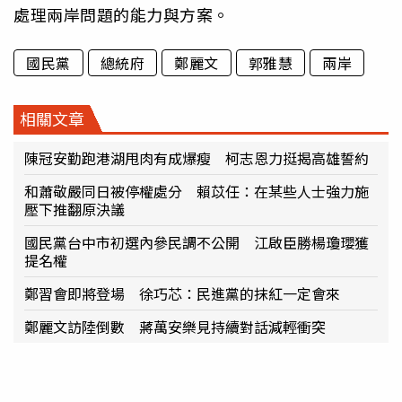
處理兩岸問題的能力與方案。
國民黨
總統府
鄭麗文
郭雅慧
兩岸
相關文章
陳冠安勤跑港湖甩肉有成爆瘦 柯志恩力挺揭高雄誓約
和蕭敬嚴同日被停權處分 賴苡任：在某些人士強力施
壓下推翻原決議
國民黨台中市初選內參民調不公開 江啟臣勝楊瓊瓔獲
提名權
鄭習會即將登場 徐巧芯：民進黨的抹紅一定會來
鄭麗文訪陸倒數 蔣萬安樂見持續對話減輕衝突