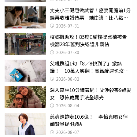
丈夫小三假證做試管！癌妻開庭前1分
鐘再收離婚傳票 她崩潰：比八點檔
還扯
2026-07-31
檳榔攤助攻！85度C騎樓擺桌椅被告
檢翻28年舊判決認證非竊佔
2026-07-30
父親群組1句「8／8快到了」掀熱
議！ 10萬人笑翻：高鐵疏運也沒列
父親節
2026-08-02
深入森林10分鐘藏屍！父涉殺害9歲愛
女 恐怖藏屍手法全曝光
2026-08-04
慈濟遭詐走10.6億！ 李怡貞曝女律
師背景提4疑點
2026-08-07