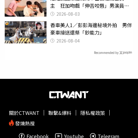
主 狂加吻戲「伸舌咬唇」男演員崩
潰
2026-08-03
香車美人1／彭彭海邊秘境外拍 男伴
豪車接送還祭「鈔能力」
2026-08-04
Recommended by
關於CTWANT
聯繫&爆料
隱私權政策
發燒熱搜
Facebook
Youtube
Telegram