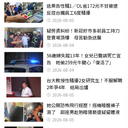
逃票告性騷1／OL省172元不甘被逮
反控台鐵員工6度騷擾
2026-08-05
疑勞資糾紛！新莊好市多前員工持刀
登賣場頂樓 母苦勸急送醫
2026-08-04
56歲婦失蹤13年！女兒已聲請死亡宣
告 她偷259元牛腱心「復活了」
2026-08-04
台大教授性騷擾2女研究生！不服解聘
2年爭4年 結局出爐
2026-08-05
她公開恐怖飛行經歷！搭機睡醒褲子
濕了 鄰座男趁熟睡猥褻還疑留體液
2026-08-05