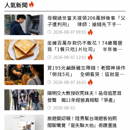
人氣新聞
母親過世當天提領206萬辦後事「父
子遭判刑」 律師：搶錢先下手是
罪
2026-08-07 09:55
坐擁百萬存款仍不敢花！74歲獨居
翁「1餐只吃1片吐司」 半年後暴
瘦嚇壞女兒
2026-08-07 12:01
買195元鹹酥雞忘帶錢！老闆神操作
「倒找5元」 全網看哭：這就是台
灣
2026-08-07 16:01
陽明交大教授砍死妹夫！岳母追思首
發聲 揭11年經營真相駁「爭產」
2026-08-02
旅遊變認親！陸男幫台灣遊客拍照
閒聊驚覺「是失聯大伯」奇蹟重逢