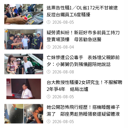
逃票告性騷1／OL省172元不甘被逮
反控台鐵員工6度騷擾
2026-08-05
疑勞資糾紛！新莊好市多前員工持刀
登賣場頂樓 母苦勸急送醫
2026-08-04
亡妹慘遭公公毒手 表姊憶父親節前
夕：小舅舅仍到殯儀館陪她說話
2026-08-08
台大教授性騷擾2女研究生！不服解聘
2年爭4年 結局出爐
2026-08-05
她公開恐怖飛行經歷！搭機睡醒褲子
濕了 鄰座男趁熟睡猥褻還疑留體液
2026-08-05