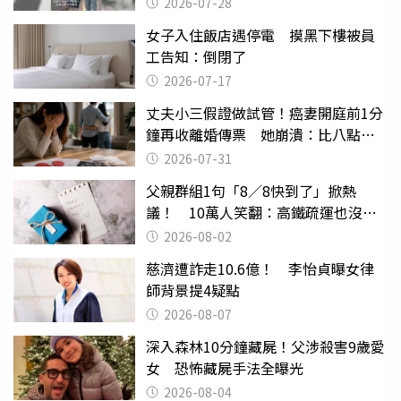
摔東西
2026-07-28
女子入住飯店遇停電 摸黑下樓被員
工告知：倒閉了
2026-07-17
丈夫小三假證做試管！癌妻開庭前1分
鐘再收離婚傳票 她崩潰：比八點檔
還扯
2026-07-31
父親群組1句「8／8快到了」掀熱
議！ 10萬人笑翻：高鐵疏運也沒列
父親節
2026-08-02
慈濟遭詐走10.6億！ 李怡貞曝女律
師背景提4疑點
2026-08-07
深入森林10分鐘藏屍！父涉殺害9歲愛
女 恐怖藏屍手法全曝光
2026-08-04