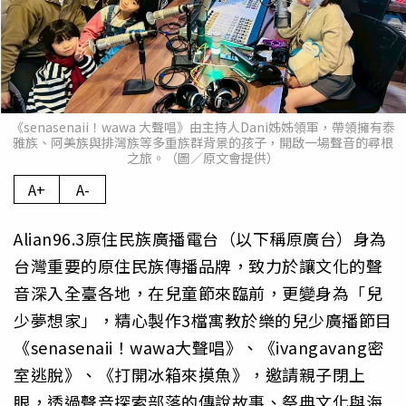
《senasenaii！wawa 大聲唱》由主持人Dani姊姊領軍，帶領擁有泰
雅族、阿美族與排灣族等多重族群背景的孩子，開啟一場聲音的尋根
之旅。（圖／原文會提供）
A+
A-
Alian96.3原住民族廣播電台（以下稱原廣台）身為
台灣重要的原住民族傳播品牌，致力於讓文化的聲
音深入全臺各地，在兒童節來臨前，更變身為「兒
少夢想家」，精心製作3檔寓教於樂的兒少廣播節目
《senasenaii！wawa大聲唱》、《ivangavang密
室逃脫》、《打開冰箱來摸魚》，邀請親子閉上
眼，透過聲音探索部落的傳說故事、祭典文化與海