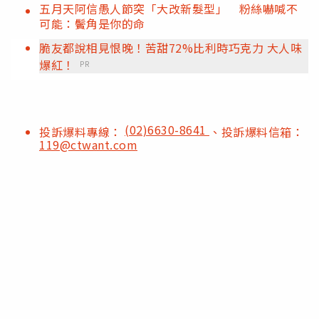
五月天阿信愚人節突「大改新髮型」 粉絲嚇喊不
可能：鬢角是你的命
脆友都說相見恨晚！苦甜72%比利時巧克力 大人味
爆紅！
PR
(02)6630-8641
投訴爆料專線：
、投訴爆料信箱：
119@ctwant.com