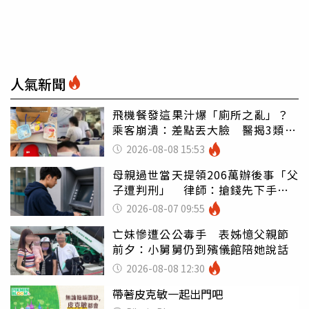
人氣新聞
飛機餐發這果汁爆「廁所之亂」？
乘客崩潰：差點丟大臉 醫揭3類人
別亂喝
2026-08-08 15:53
母親過世當天提領206萬辦後事「父
子遭判刑」 律師：搶錢先下手是
罪
2026-08-07 09:55
亡妹慘遭公公毒手 表姊憶父親節
前夕：小舅舅仍到殯儀館陪她說話
2026-08-08 12:30
帶著皮克敏一起出門吧