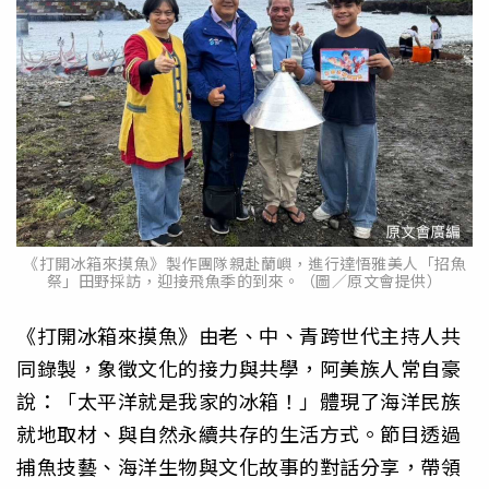
《打開冰箱來摸魚》製作團隊親赴蘭嶼，進行達悟雅美人「招魚
祭」田野採訪，迎接飛魚季的到來。（圖／原文會提供）
《打開冰箱來摸魚》由老、中、青跨世代主持人共
同錄製，象徵文化的接力與共學，阿美族人常自豪
說：「太平洋就是我家的冰箱！」體現了海洋民族
就地取材、與自然永續共存的生活方式。節目透過
捕魚技藝、海洋生物與文化故事的對話分享，帶領