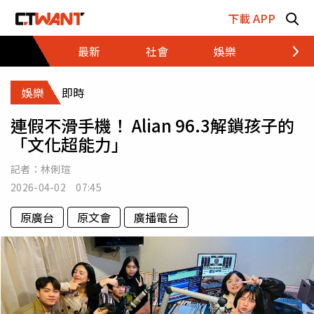
跳至主要內容區塊
下載 APP
最新
社會
娛樂
財經
娛樂
即時
連假不滑手機！ Alian 96.3解鎖孩子的
「文化超能力」
記者：
林俐瑄
2026-04-02 07:45
原廣台
原文會
廣播電台