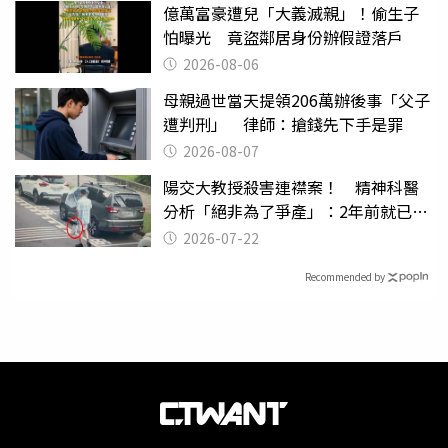
億萬富豪遭兒「大義滅親」！偷生子
怕曝光 竟盜鄰居身份辦假證落戶
2026-08-06
母親過世當天提領206萬辦後事「父子
遭判刑」 律師：搶錢先下手是罪
2026-08-07
陽交大教授殺害連襟案！ 精神科醫
分析「絕非為了爭產」：2年前就已言
行詭異
2026-07-22
Recommended by