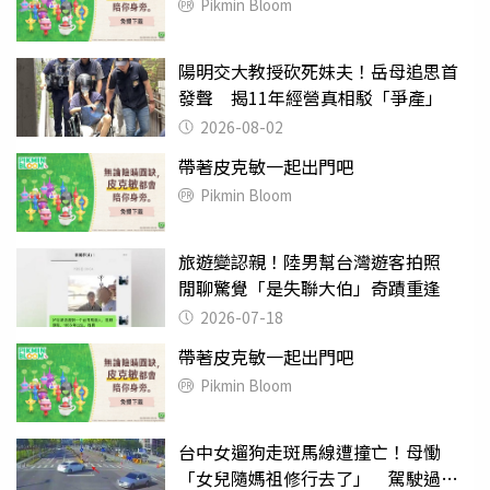
Pikmin Bloom
陽明交大教授砍死妹夫！岳母追思首
發聲 揭11年經營真相駁「爭產」
2026-08-02
帶著皮克敏一起出門吧
Pikmin Bloom
旅遊變認親！陸男幫台灣遊客拍照
閒聊驚覺「是失聯大伯」奇蹟重逢
2026-07-18
帶著皮克敏一起出門吧
Pikmin Bloom
台中女遛狗走斑馬線遭撞亡！母慟
「女兒隨媽祖修行去了」 駕駛過失