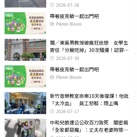
致死判9月
2026-07-26
帶著皮克敏一起出門吧
Pikmin Bloom
獨／東吳男教授被瘋狂迷戀 女學生
寄信「分屍吃掉」30次騷擾！認罪免
關
2026-07-30
帶著皮克敏一起出門吧
Pikmin Bloom
新竹音樂教室命案10天後復課！他批
「太冷血」 員工怒駁：閉上嘴
2026-07-17
中和兒媳遭公公砍百刀致死 閨密揭
「全家都惡魔」：丈夫在老婆時懷孕