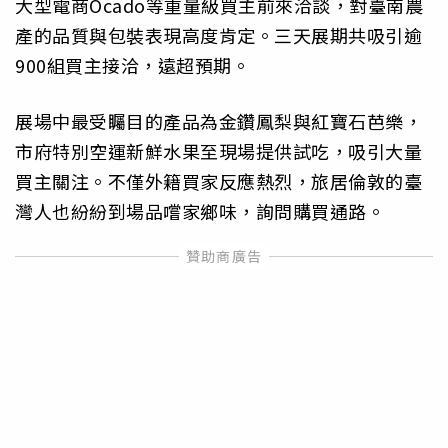
大型電商Ocado等重量級買主前來洽談，對臺南農
產的品質與包裝表現高度肯定。三天展期共吸引逾
900組買主接洽，遠超預期。
展場中最受矚目的產品為金鑽鳳梨與紅寶石芭樂，
市府特別空運新鮮水果至現場提供試吃，吸引大量
買主關注。不僅外籍買家反應熱烈，旅居倫敦的臺
灣人也紛紛到場品嚐家鄉味，詢問購買通路。