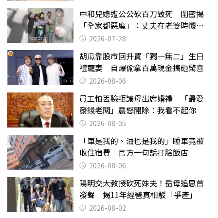
中和兒媳遭公公砍百刀致死 閨密揭
「全家都惡魔」：丈夫在老婆時懷孕
摔東西
2026-07-28
胡瓜靠股市回升買「獨一無二」生日
禮寵妻 自爆偷拿百萬現金搞砸驚喜
2026-08-06
員工怕丟臉拒讓母出席婚禮 「最愛
發錢老闆」震怒開除：我看不起你
2026-08-05
「車是我的、油也是我的」睡車竟被
收住宿費 官方一句話打臉飯店
2026-08-06
陽明交大教授砍死妹夫！岳母追思首
發聲 揭11年經營真相駁「爭產」
2026-08-02