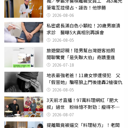
獨／學霸牙醫槓離職女員工 為3萬元
筆電互控侵占、誣告！他慘勝
2026-08-06
私密處長滿白色小顆粒！20歲男崩潰
求診 醫曝5大真相別再誤會
2026-08-05
旅遊變認親！陸男幫台灣遊客拍照
閒聊驚覺「是失聯大伯」奇蹟重逢
2026-07-18
地表最強老爸！11歲女慘遭侵犯 父
「假冒她」騙噁狼上門後連轟2槍復仇
2026-08-05
3天前才直播！97萬料理網紅「肥大
叔」過世 粉絲憶不對勁：瘦得不合
理
2026-08-07
提離職竟被逼交「料理秘方」！老闆