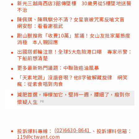
新光三越南西店3館傳墜樓 30歲男從5樓墜地送醫
不治
陳佩琪、陳珮騏分不清？女星衰被咒罵反嗆文盲
網安慰：看看謝祖武
跑山獸搜救「收費10萬」惹議！女山友批家屬態度
消極 本人親回應
出國搭郵輪注意！全球5大危險港口曝 專家示警：
下船前想清楚
更多最新熱門議題：中聯致癌油風暴
「天素地蔬」沒諧音哏？他8字破解藏旋律 網笑
瘋：從素食唱到肉食
減肥首選，檸檬加它，堅持一週，腰細了，瘦到你
懷疑人生
PR
(02)6630-8641
投訴爆料專線：
、投訴爆料信箱：
119@ctwant.com