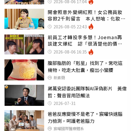
2026-08-06 17:04
開會照意外變網紅照！女公務員妝
容掀2千則留言 本人怒嗆：化妝有
錯嗎
2026-08-05 22:43
前員工才轉投李多慧！Joeman再
談建文爆紅 認「很清楚他的價
值」
2026-08-06 16:35
腹部脂肪的「剋星」找到了，常吃這
幾物，吃走大肚囊，瘦出小蠻腰
新素簡
蔣萬安認委託團隊製AI深偽影片 黃偉
哲：聲音冒用恐觸法
2026-07-31
爸爸反應變慢不是老了。宸曜快速腦
力檢測，呵護老爸腦力
宸曜國際醫療體系