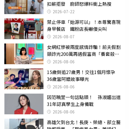
扣薪拒發 廚師怒爆料衝上熱搜
2026-07-22
禁止停車「始源可以」！本尊驚喜現
身早餐店 鐵粉店長嚇傻尖叫
2026-08-07
女網紅慘被兩度感情詐騙！前夫假割
頸詐光200萬再遇假富商「養套殺
2000萬」
2026-08-06
15歲倒追27歲男！交往1個月懷孕
36歲當阿嬤故事曝光
2026-08-06
因范曉萱一句話點頭！ 孫淑媚出道
31年認真學生上身備戰
2026-08-06
高雄欠到台北！長庚、榮總、部立醫
院都受害 「醫療暴力男」離譜紀錄