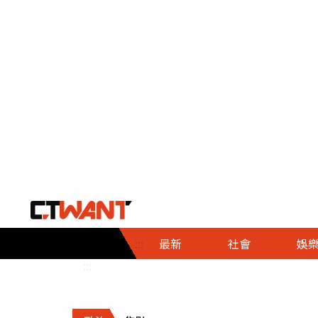
社會首頁
娛樂首頁
財經首頁
政
:::
最新
社會
娛
時事
即時
熱線
:::
直擊
大條
人物
調查
專題
３Ｃ