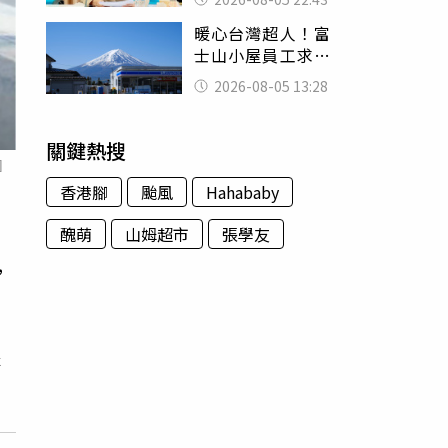
怒嗆：化妝有錯嗎
暖心台灣超人！富
士山小屋員工求助
「想活下去」 山
2026-08-05 13:28
友狂背物資上山：
台灣真的是寶島
關鍵熱搜
國
香港腳
颱風
Hahababy
醜萌
山姆超市
張學友
，
體