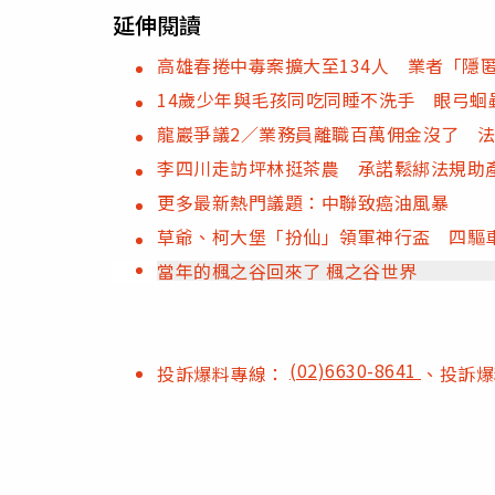
延伸閱讀
高雄春捲中毒案擴大至134人 業者「隱
14歲少年與毛孩同吃同睡不洗手 眼弓蛔蟲
龍巖爭議2／業務員離職百萬佣金沒了 
李四川走訪坪林挺茶農 承諾鬆綁法規助
更多最新熱門議題：中聯致癌油風暴
草爺、柯大堡「扮仙」領軍神行盃 四驅
當年的楓之谷回來了 楓之谷世界
(02)6630-8641
投訴爆料專線：
、投訴