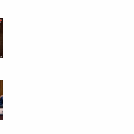
谷
會
會