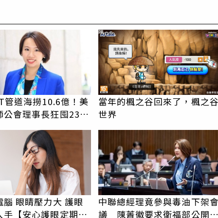
PR
T管道海撈10.6億！美
當年的楓之谷回來了，楓之
師公會理事長狂囤232
世界
金 17人遭起訴
腦 眼睛壓力大 護眼
中聯總經理竟參與毒油下架
入手【安心護眼定期眼
議 陳菁徽要求衛福部公開