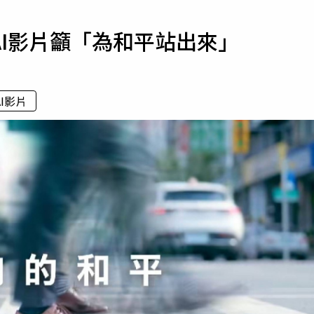
寵物
I影片籲「為和平站出來」
運勢
運動
梅酒
AI影片