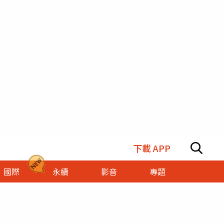
下載 APP
國際
永續
影音
專題