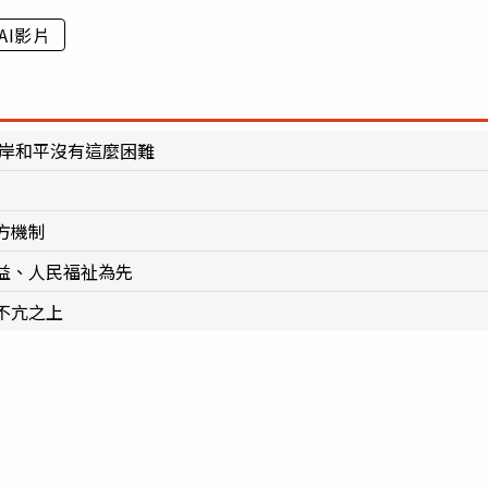
AI影片
兩岸和平沒有這麼困難
方機制
益、人民福祉為先
不亢之上