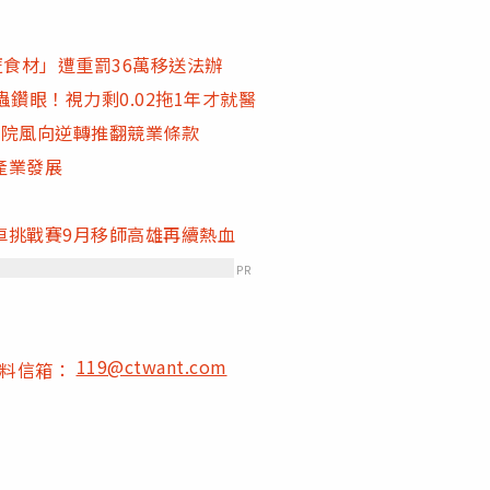
匿食材」遭重罰36萬移送法辦
鑽眼！視力剩0.02拖1年才就醫
法院風向逆轉推翻競業條款
產業發展
車挑戰賽9月移師高雄再續熱血
PR
119@ctwant.com
爆料信箱：