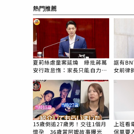
熱門推薦
夏莉絲虐童案延燒 綠批蔣萬
誆有BN
安行政怠惰：家長只能自力救
女前律
濟
公斤黃
PR
15歲倒追27歲男！交往1個月
上班看電
懷孕 36歲當阿嬤故事曝光
保單要