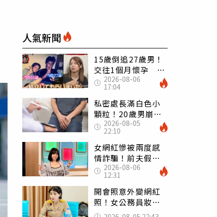
人氣新聞
15歲倒追27歲男！
交往1個月懷孕 36
2026-08-06
歲當阿嬤故事曝光
17:04
私密處長滿白色小
顆粒！20歲男崩潰
2026-08-05
求診 醫曝5大真相
22:10
別再誤會
女網紅慘被兩度感
情詐騙！前夫假割
2026-08-06
頸詐光200萬再遇假
12:31
富商「養套殺2000
萬」
開會照意外變網紅
照！女公務員妝容
掀2千則留言 本人
2026-08-05 22:43