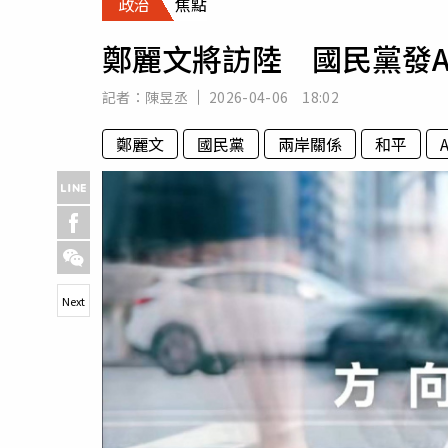
政治
焦點
人物
汽車
鄭麗文將訪陸 國民黨發A
專欄
房產新勢力
記者：
陳昱丞
2026-04-06 18:02
鄭麗文
國民黨
兩岸關係
和平
Next