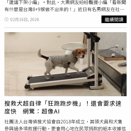
「建議下架小編」。對此，大票網友紛紛聲援小編「看新聞
有什麼是台灣8+9猴做不出來的！」近日有名男網友在社群
平台Threads發布一則用AI製作的影片，當中可見一名騎士
繼續閱讀
02月16日, 2026
用「壓車」、「翹孤輪」等危險動作騎乘YouBike；原PO則
在內文寫道「我都騎UBike了怎麼輸？」影片曝光後，
YouBike官方小編留言表示「此影片已違反YouBike公共自
行車會員條款規定。為避免有誤導民眾之虞，請即刻將發佈
至所有社群（包含但不限於IG、FB、Threads）影片下架。
如未予處置，本公司將依會員條款辦理後續。」不過卻遭部
分網友直喊「小編不懂幽默」，紛紛留言嗆聲「公司請到你
這種員工真的很衰」、「建議換個小編」、「人家在過新
年，你在秀下限笑死，AI你要處置什麼」、「公關危機要來
了」、「幽默被官方吃了」、「會不會小編是真的想搞笑，
但是表達的很差」。隨後大票網友也現身力挺小編「不太懂
惡搞別人產品還可以在那邊搞笑說幽默感」、「留言區一堆
搜救犬超自律「狂跑跑步機」！還會要求速
民智未開的人，大家都看得出這是AI，但就是會有屁話去模
度快 網驚：超像AI
仿，然後出事了再來怪Ubike，這種事情真的看太多了」、
「挺小編，AI做的圖資不應該用在誤導的方向」、「就算是
社團法人台灣偵搜犬協會自2018年成立，其領犬員和犬隻
全世界都看的出來是AI，一定有台灣特有89猴會因為看了這
參與過多項救援行動，更會用心地在民眾捐款的紙本收據信