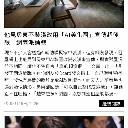
計畫。她透過社群平台發表聲明表示，經過與製作團隊討論
內容劃下明確紅線。菲律賓外交部要求《中國日報》立即撤
畫面曝光後引發熱議，不少網友驚恐表示，「天啊，真是嚇
後，認為現階段並非公開一切的適當時機，因此決定停止拍
下影片，停止發布類似內容，並呼籲陸方在公共論述中展現
鼠了」、「居然還標友善鼠光」、「真的友善鼠光了」、
攝，並再次向傑米及所有受到影響的人道歉，希望他們都能
尊重、尊嚴及對事實的基本尊重，避免進一步擴大兩國人民
「主廚巡視」、「是料理鼠王出馬檢驗了」、「牠看起來根
擁有時間療傷。製作公司隨後也證實，尊重她的決定，已全
之間的不信任。菲律賓國防部長鐵歐多洛（Gilberto
本老神在在」、「這食安問題，怎麼會如此精采」。對此，
面終止紀錄片製作，未來是否再次公開受訪，將由她自行決
Teodoro）則發表聲明，形容這支影片是「卑劣宣傳」，更
超商業者表示，對造成消費者觀感不佳深感抱歉，已第一時
他見房東不裝潢改用「AI美化圖」宣傳超傻
定。男友直到事件曝光後，才知道自己遭欺騙。
是「任何自稱負責任區域領導者國家的恥辱」。他表示，大
間將受影響區域及上下層貨架商品全數下架報廢，並完成貨
眼 網兩派論戰
陸無法透過理性、證據及國際法支撐其南海主張，因此轉而
架清潔與消毒，今日將委由專業廠商進行全店消毒除疫，
利用種族歧視、威脅及煽動仇恨等方式進行宣傳。鐵歐多洛
「該店舖位於開放式場域，每週實施空噴消毒，並定期由專
現今不少人會透過AI輔助模擬家中裝潢，但有網友發現，租
指出，影片除了刻意嘲弄具有法律效力的2016年南海仲裁
業廠商進行蟲鼠防治作業，將持續強化賣場日常清潔，把關
屋網上也能見到房東用AI製圖改變裝潢來宣傳，與實際屋況
裁決，也美化對菲律賓人民及軍人施暴的行為，暴露出大陸
環境維護，避免類似狀況發生」。
並不相同，讓他不禁直言「真的超傻眼！」文章一出，也引
宣傳機器在道德與智力上的破產。他更批評，大陸近來一連
發了兩派論戰。有位網友於Dcard發文指出，自己滑租屋網
串近乎「精神分裂」的作為已令人無法忽視，而這次最新的
時，發現有房間的照片是放AI改圖版本，而友人之前看房也
去人性化宣傳，更顯示其既不是一個安全、自信的行為者，
遇到類似情形，房東卻回應「可以自己整修成這樣」，讓他
也不是值得信賴的鄰國。菲律賓海岸防衛隊發言人塔里耶拉
忍不住吐槽，「越來越多AI製圖，沒想到連租屋網都淪
（Jay Tarriela）也在社群平台X轉發影片，直指這是「赤裸
陷」、「房東自己都知道怎麼樣的房子比較容易租出去，卻
繼續閱讀
06月16日, 2026
裸的種族主義」。他強調，「這個時代絕不容許種族歧視，
不願意花一毛錢裝潢」。貼文曝光後，不少鄉民紛紛在底下
任何透過貶低其他族群來羞辱他人的行為，都理應受到譴
留言，「真的遇到很多要看房才說漏水、租出去的AI圖，實
責。菲律賓人不是猴子！」2016年，位於荷蘭海牙的常設
際是舊酒店改的，現場一堆煙味和霉味」、「希望租屋網站
仲裁法院裁定，大陸以「九段線」主張南海大部分海域權利
可以盡快跟上某些平台會備註『本內容可能由AI生成』的參