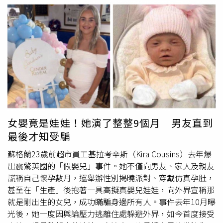
女嬰竟是娃娃！她演了整整9個月 男友直到
最後才知受騙
蘇格蘭23歲前超市員工基拉考辛斯（Kira Cousins）去年爆
出震驚英國的「假嬰兒」事件。她不僅向男友、家人及親友
謊稱自己懷孕數月，還舉辦性別揭曉派對、穿戴仿真孕肚，
甚至在「生產」後抱著一具高擬真嬰兒娃娃，向外界宣稱那
就是剛出生的女兒，成功瞞騙身邊所有人。事件去年10月曝
光後，她一度因輿論壓力逃離住處躲避外界，如今首度接受