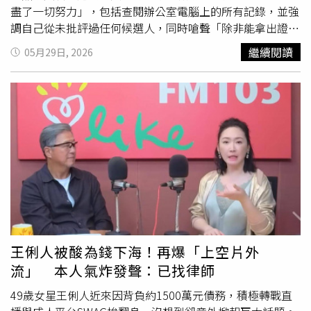
時，她表示：「我正在治理國家，沒有時間處理那種事
盡了一切努力」，包括查閱辦公室電腦上的所有記錄，並強
情。」然而，最終高市仍被迫聆聽錄音，因為「中道改革聯
調自己從未批評過任何候選人，同時嗆聲「除非能拿出證
合」也取得了《週刊文春》的授權並提供錄音內容。對此，
據，否則被塑造這種負面印象是非常令人不快的。」日前
繼續閱讀
05月29日, 2026
高市在5日的國會會議中表示：「我昨天很晚才確認了那段
《週刊文春》的報導披露，高市早苗的秘書木下剛志與影音
錄音，我覺得很奇怪，因為那位據稱是我秘書的人，說話的
製作人松井健透過線上方式聯繫合作，在自民黨總裁選舉及
語氣比平常與我交談時更為俐落，而且音調高了許多。」針
今年眾議院選舉期間，透過人工智慧軟體製作抹黑其他候選
對高市聲稱錄音中的聲音「聽起來不自然」，立憲民主黨於
人的短影音，並在社群媒體上散布，攻擊對象包括黨內同
5日要求將該名秘書與影片製作人傳喚至國會作證。事後
志、現任防衛大臣小泉進次郎和總務大臣林芳正，以及在野
「中道改革聯合」黨魁小川淳也在記者會上質疑，高市的解
黨聯盟「中道改革聯合」的候選人。松井健本人也坦承，這
釋「缺乏說服力」，且「整件事已經演變成首相領導能力的
些短影音的生產「幾乎已實現自動化」，「每天由AI製作
問題了。」預計「中道改革聯合」及其他在野黨將持續在本
100到200個影片進行傳播。」《週刊文春》隨後更強調，
屆國會會期於7月17日結束前追究首相責任，包括本月稍晚
已掌握木下剛志和松井健就「抹黑門」聯繫的67份相關證
預定召開的參眾兩院預算委員會會議，以及7月舉行的朝野
據，包括簡訊、網路聊天記錄等。
黨魁辯論。另1名自民黨人士對此也表達擔憂：「這位平時
回答問題相當明確的首相，近來卻一再做出與以往不同的回
王俐人被酸為錢下海！再爆「上空片外
應。這可能會影響她的支持率。」
流」 本人氣炸發聲：已找律師
49歲女星王俐人近來因背負約1500萬元債務，積極轉戰直