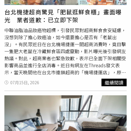
線。她這次接受《The Sunday Mail》專訪時承認，利用娃
過2%，引發市場關注；不過，目前並無證據顯示股價波動
外音斥責「唱錯歌了」、「蠢猴子」，接著從口袋掏出一張
娃假冒嬰兒是錯誤的決定，也理解自己的行為對許多人造成
與此次風波存在直接因果關係。
寫有「南海仲裁裁決」的紙張，改唱指定歌詞。然而畫外音
台北機捷超商驚見「肥鼠逛鮮食櫃」畫面曝
傷害，但她仍堅稱，這場騙局之所以能維持這麼久，不只是
仍不滿意，猴子隨後被放上彈射器射向海面，再遭一艘疑似
光 業者道歉：已立即下架
因為自己說謊，也因為身邊最親近的人都沒有察覺異狀。她
象徵大陸海警船的船隻以高壓水砲猛烈噴射。外界普遍認
甚至脫口表示：「如果他們真的一直都沒發現，那就是他們
為，影片藉此影射近年大陸海警多次以水砲驅離菲律賓海
中聯油脂油品致癌物超標，引發民眾對超商鮮食食安疑慮，
太笨了。」這番話曝光後，再度引發外界批評。她也再次解
警、公務船及漁船，同時嘲諷菲律賓以2016年南海仲裁裁
沒想到除了擔心致癌油，如今還要擔心是否有「老鼠出
釋，整件事的起點其實是流產，而不是刻意策畫騙局。她承
決作為主張南海權益的法律依據。值得注意的是，這部「猴
沒」。有民眾近日在台北機場捷運一間超商消費時，竟目擊
認自己原本就應該向傑米坦白，但因恐懼、震驚與無法面對
子」動畫並非個案。《中國日報》近幾週已陸續發布多支
AI
一隻肥大老鼠在冷藏鮮食區四處竄動，影片曝光後引發網友
失去孩子的事實，才讓謊言愈滾愈大，最終完全失去控制。
影片
及漫畫，內容將菲律賓塑造成小丑、蛇等形象，持續批
熱議。對此，超商業者也緊急致歉，表示已全面下架相關受
她說，自己並不是想故意欺騙所有人，而是在一次又一次逃
評菲律賓在南海議題上的立場，引發外界質疑大陸官方宣傳
影響商品並進行全店消毒。近日有網友在Threads發文表
避現實的過程中，讓事情走向無法收拾的局面。不過，傑米
持續升高對菲攻勢。菲律賓官方強烈譴責大陸官媒
AI影片
將
示，當天晚間他在台北市連鎖超商的「機場捷運店」，原本
對此並不認同。他表示，自己始終相信基拉真的懷孕、生下
菲律賓人描繪成猴子，痛批內容涉及種族歧視與去人性化宣
還在猶豫「到底哪一個飯糰沒有用到致癌油」，沒想到抬頭
繼續閱讀
07月15日, 2026
女兒，若當初知道所謂的孩子其實只是一具仿真娃娃，「我
傳，並要求立即下架。（圖／翻攝自臉書，Department of
竟看到一隻老鼠在冷藏櫃內活動，還與牠對看了至少3秒，
早就離開了，不可能繼續這段感情。」他也否認基拉曾親口
National Defense - Philippines）菲律賓外交部16日晚間發
讓他嚇得連退3步才拿起手機錄影，直呼「我真的嚇鼠，有
告知自己流產，更否認是由她向自己坦承真相，強調自己是
表聲明指出，《中國日報》身為大陸官方媒體，卻以帶有種
時候真心希望看到的是
Ai影片
」。從影片中可見，老鼠在擺
在其他人揭露事件後才知道整件事，至今仍無法理解她究竟
族歧視及去人性化色彩的方式描繪菲律賓人民，已超越正常
放三明治等鮮食的冷藏貨架內來回穿梭，完全不怕有人經
為何要做到這種程度，只希望未來能徹底遠離這段經歷，重
政治辯論應有界線。聲明強調，即使兩國存在立場分歧，也
過；還有其他網友分享影片，同一家店也出現老鼠躲進飲料
新展開新生活。事件延燒後，基拉原本曾答應參與一部紀錄
不應透過侮辱性影像進行宣傳，將菲律賓人描繪成猴子的作
冷藏櫃深處。另外，去年12月也有網友分享，該店架上的真
片拍攝，希望完整說明事件始末，但今年4月突然宣布退出
法「令人深感冒犯、痛心且完全無法接受」，菲方已對此類
空包裝雞胸肉疑似被老鼠啃咬，包裝破損、肉缺了一大塊。