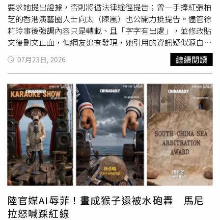
象。她還對外宣稱醫師檢查發現胎兒患有心臟問題，引來親
要求她提出證據，否則將循法律途徑提告；曾一手捧紅張柏
友關心與鼓勵。隨著預產期接近，基拉的謊言愈演愈烈。她
芝的香港演藝圈人士向太（陳嵐）也公開力挺提告。儘管徐
舉辦盛大的性別揭曉派對，在親友見證下宣布即將迎來一名
莉玲事後強調內容只是轉載、且「字字有出處」，並修改貼
女兒，現場照片中，她開心迎接粉紅色彩帶灑落，臉上滿是
文後刪文止血，但網友追查發現，她引用的資訊疑似源自
即將升格母親的喜悅。之後，她陸續添購大量嬰兒用品，包
YouTube AI內容農場，而非具公信力的新聞報導，讓整起事
繼續閱讀
07月23日, 2026
括價值約1000英鎊的嬰兒推車、安全座椅、嬰兒床、衣物
件持續延燒。徐莉玲日前在臉書發文力挺張柏芝，指稱她在
及生活用品，不少更是親友送上的賀禮。她也持續在社群分
與謝霆鋒婚姻期間，不僅遭謝霆鋒與王菲私下往來傷害，更
享育兒準備過程，吸引數百則祝福留言，所有人都相信她即
聲稱王菲近年找來「黑道」及「巫師」對張柏芝進行身心迫
將迎接新生命，完全沒有察覺整件事都是一場精心設計的騙
害，甚至表示張柏芝因此早已準備好遺書，引起外界高度關
局。不久後，基拉對外宣布順利產下一名女嬰，並替孩子取
注。據《壹蘋新聞網》引述邱瓈寬說法，若相關貼文確實由
名為邦妮莉喬伊絲（Bonnie-Leigh Joyce）。她公布「女
徐莉玲本人發布，就應提出證據證明相關指控，若無法舉
兒」的出生日期、出生時間與體重，還接連上傳嬰兒戴著帽
證，也未澄清或撤除不實內容，「一定告死妳」，強調將透
子、含著奶嘴、躺在提籃、推車及搖椅裡的照片，看起來與
過法律途徑維護王菲名譽。另外，《中時新聞網》指出，曾
一般新生兒毫無差別。親友紛紛留言恭喜，沒有人知道，照
一手捧紅張柏芝的香港演藝圈人士向太（陳嵐）得知事件
片中的「嬰兒」其實是一具高擬真仿真娃娃，而真正的真
後，也公開力挺邱瓈寬提告，直言徐莉玲的發言「有病」，
相，直到幾天後才逐漸浮出水面。然而，這場騙局並沒有隨
認為不應散布未經證實的內容。隨著爭議擴大，徐莉玲陸續
著「孩子出生」畫下句點。基拉隨後對外宣稱，女兒邦妮莉
修改貼文內容，刪除「黑道」及「巫師」等字眼，改成「聯
陸官媒AI辱菲！畫成猴子還被水砲轟 馬尼
喬伊絲（Bonnie-Leigh Joyce）因先天性心臟疾病不幸夭
手密謀逼孩子做DNA鑑定」，並將形容王菲的「尅夫二次的
拉怒喊踩紅線
折，再度引來親友無數安慰與關心。事實上，她從未讓家人
惡女」改為「離婚兩次的歌壇天后」，但仍主張張柏芝長年