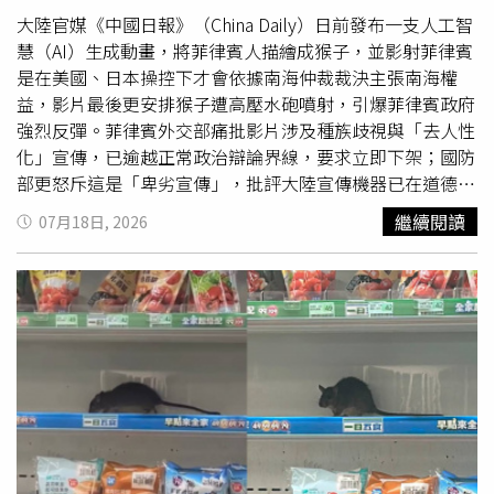
真正接觸過那具高擬真娃娃，除了自己之外，唯一能抱著
遭受身心傷害。不少網友質疑貼文是否由徐莉玲本人親自發
大陸官媒《中國日報》（China Daily）日前發布一支人工智
「孩子」的人只有傑米。每當親友提出想探望新生兒或抱抱
布，還留言詢問「您是本人嗎？為什麼錯字那麼多？」徐莉
慧（AI）生成動畫，將菲律賓人描繪成猴子，並影射菲律賓
孩子，她總以孩子剛出生、需要休息或身體不舒服等理由婉
玲則回覆「是，已經修正了」，並表示當天早上已有朋友勸
是在美國、日本操控下才會依據南海仲裁裁決主張南海權
拒。由於大家都認為她只是初為人母、保護孩子心切，因此
她刪文，原因是王菲好友兼前期經紀人邱瓈寬已公開回應。
益，影片最後更安排猴子遭高壓水砲噴射，引爆菲律賓政府
始終沒有起疑。基拉透露，傑米甚至曾在她不在場的情況
不過，徐莉玲當時仍堅稱自己只是轉載Google搜尋到的新
強烈反彈。菲律賓外交部痛批影片涉及種族歧視與「去人性
下，獨自抱著那具仿真娃娃前往父母家探望家人，車程約20
聞內容，「字字有出處」，因此並未立即刪除文章。然而，
化」宣傳，已逾越正常政治辯論界線，要求立即下架；國防
分鐘，當時現場所有人都相信那是真正的新生兒，沒有任何
事件持續發酵後，有網友追查徐莉玲引用內容的來源，發現
部更怒斥這是「卑劣宣傳」，批評大陸宣傳機器已在道德與
人察覺異狀。她因此直言，如果真的有人最有機會發現真
所謂「有出處」的資訊，疑似來自YouTube頻道「Pirulito
智力層面破產，雙方因南海爭議而持續升高的外交對立再添
繼續閱讀
07月18日, 2026
相，「那應該就是傑米，而不是其他人」。隨著時間推移，
Felino」。該頻道今年4月才成立，訂閱數僅約千人，但大
火藥味。大陸官媒
AI影片
以猴子影射菲律賓，並安排遭高壓
騙局開始出現裂痕。基拉表示，她最擔心的就是事情比預期
量發布利用AI生成畫面搭配誇張標題的娛樂八卦影片，包括
水砲噴射橋段，引發菲律賓政府怒批「卑劣宣傳」。綜合
更早曝光。一次家族聚會返程途中，幾名年幼親戚便發現坐
「謝賢為張柏芝三胎正名」、「王菲當眾掌摑謝振軒」等未
《路透》、法新社及英國廣播公司（BBC）等外媒報導，這
在車上的「嬰兒」毫無反應，懷疑那根本是一具娃娃，下車
經證實的內容，因此遭外界質疑屬於以流量為導向的內容農
支長約1分鐘的
AI影片
於7月10日發布在《中國日報》官方臉
後立刻向大人提起。之後，越來越多家人開始察覺異常，因
場，資訊可信度備受質疑。由於徐莉玲疑似引用這類未經查
書，時間點正值菲律賓紀念2016年南海仲裁裁決10週年，
為孩子從來沒有哭過、睜過眼，也沒有任何正常新生兒會有
證的內容公開指控藝人，也引來不少網友批評，認為公眾人
因此引發外界高度關注。影片中，一隻身穿菲律賓傳統服飾
的反應。就在眾人疑惑之際，基拉的母親進入她房間時，意
物發言涉及他人名譽時，更應確認資訊真實性，而非直接引
「巴隆衫」（Barong）的猴子，被兩隻印有美國及日本國
外發現那具藏放在房內的高擬真娃娃，整起事件因此曝光，
用網路流傳影片或未經證實的消息。面對外界持續撻伐，徐
旗的巨大手臂推上船上的卡拉OK舞台，象徵菲律賓受美日
震驚所有親友。事件爆發後，基拉因承受排山倒海的批評與
莉玲最終於23日下午悄悄刪除整篇爭議貼文，但相關討論仍
操控。猴子起初唱出有關菲律賓與日本5月底宣布啟動專屬
網路攻擊，一度離開與母親同住的住所，暫時躲避外界視
持續延燒。此外，事件也一度波及台玻股價，盤中跌幅曾超
經濟區（EEZ）及大陸礁層海洋邊界談判的內容，隨即遭畫