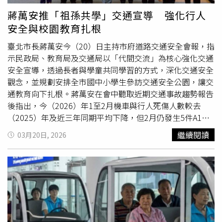
蔣萬安推「祖孫共學」交通宣導 強化行人
安全與校園教育扎根
臺北市長蔣萬安今（20）日主持市府道路交通安全會報，指
示民政局、教育局及交通局以「代間交流」為核心強化交通
安全宣導，透過長者與學童共同學習的方式，深化交通安全
觀念，並規劃安排全市國中小學生參訪交通安全公園，讓交
通教育向下扎根。蔣萬安在會中聽取近期交通事故趨勢報告
後指出，今（2026）年1至2月機車與行人死傷人數較去
（2025）年及近三年同期平均下降，但2月仍發生5件A1交
通事故，其中3件為行人，顯示行人安全仍有強化空間。他
繼續閱讀
03月20日, 2026
提到，相關事故包含未停讓行人與違規穿越等情形，且內
湖、信義區均有案例，已責成相關單位檢討改善，強調不得
再發生行穿線死亡事故。在交通安全宣導方面，蔣萬安肯定
民政局與各區公所透過里鄰系統推動宣導的成果，並提出精
進方向。他表示，隨著高齡化社會來臨，高齡者交通事故比
例上升，其中70至79歲為高峰族群，未來將持續透過銀髮
課程及共餐活動加強宣導，並推動「祖孫共學」，提升宣導