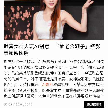
語不斷煽動敬老旅客「勇敢爭取」，謊稱「不開口服務人員
絕對不會告訴你」，更誤導「不要讓福利白白沒有了」，試
圖造成營運服務混亂惡意明顯，敬請民眾切勿繼續散播，避
免成為有心人士利用之工具。3、台灣高鐵公司提供之各項
最新服務及優惠措施，均同步公布於企業網站，方便旅客隨
時查閱，若有疑問亦可洽詢高鐵服務人員，取得正確資訊。
財富女神大玩AI創意 「抽老公鞭子」短影
音瘋傳國際
期在社群平台掀起「AI 短影音」熱潮，與老公翁承旭將AI技
術結合電影情境，推出多支趣味影片，其中一段「抽老公鞭
子」的搞笑片段引發網友瘋傳。王宥忻直言：「AI短影音是
時代的風口。」她不僅藉此提升品牌「女神愛啪啪」的國際
知名度，更積極推廣「
AI影片
教學系統」，幫助大眾掌握高
效率產出影片的技能，圓夢當主角。事業亮眼的她在家庭教
育上則展現「嚴母」本色。近期兒子因在校違規玩水槍被記
警告，王宥忻不僅沒收其手機一個月，更祭出「震撼教
繼續閱讀
03月10日, 2026
育」。她毫不避諱地以自身曾酒駕被罰、去監理所上課的經