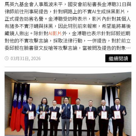
馬英九基金會人事風波未平，國安會前秘書長金溥聰31日與
律師前往刑事局提告，針對網路上的不實AI生成抹黑影片，
正式提告妨害名譽。金溥聰受訪時表示，影片內針對其個人
有諸多不實汙衊與抹黑，因此特別前來報案，希望能將幕後
藏鏡人揪出。除針對
AI影片
外，金溥聰也表示針對邱毅近期
對他的不實攻擊言論，採取法律行動，一併提告，對於前立
委邱毅在臉書發文反嗆等攻擊言論，當被問及提告的對象是
否也包刮邱毅時，金溥聰回應不予回應，但2人先前就已有
繼續閱讀
03月31日, 2026
訴訟，秋意目前講的內容均與正在審理中都是類似案件，後
續也會把新資料添加進去。