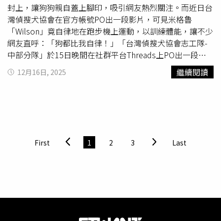
段影片去學，看新聞有什麼是台灣89猴做不出來的」、「一
封上，讓狗狗親自蓋上腳印，吸引網友熱烈關注。而近日台
堆白痴是真的會誤導」、「前幾天才有屁孩把Youbike裝噴
灣偵搜犬協會在官方帳號PO出一段影片，可見米格魯
火管」、「挺小編，拜託不要誤導使用者，不要說什麼看得
「Wilson」竟自律地在跑步機上運動，以訓練體能，讓不少
出來是AI，路上超多不當使用UBIKE的人」、「原文案打
網友直呼：「狗都比我自律！」「台灣偵搜犬協會志工隊-
UBike再配上這個
AI影片
以危險方式騎乘，本來就有誤導大
中部分隊」於15日晚間在社群平台Threads上PO出一段影
眾的可能」。《CTWANT》提醒您：不良行為，請勿模仿！
片，配文寫道「自律是一件很恐怖的事情。#自律#維持體
繼續閱讀
12月16日, 2025
AI影片
，一名騎士用「壓車」、「翹孤輪」等危險動作騎乘
能」。而在畫面中可見領犬員把房門打開後，直擊初級搜救
YouBike。（圖／翻攝自Threads）
犬「Wilson」正在跑步機上運動，Wilson見狀還看了領犬員
兩眼，畫面相當逗趣。影片曝光後，至今已吸引破萬人按
讚，大票網友紛紛留言表示「一臉運動完後要出秘密任務的
樣子」、「狗都比你自律，趕快去運動」、「對不起，我連
狗都不如」、「連狗都比我自律努力」、「自律的狗最可
First
1
2
3
Last
怕」、「他在那邊努力跑步的時候，還多看了你兩眼，有夠
可愛的」、「突然覺得躺在床上看這影片的我好廢啊」。對
於不少人也懷疑是
AI影片
，台灣偵搜犬協會小編也隨即回
應，「統一回覆：真的不是AI，速度牠會要求，太慢會
叫」，並附上仰拍視角的畫面，顯示出Wilson明顯能發現跑
步機速度變慢或變快，會抬頭示意或是小聲吠叫。搜救犬自
律跑跑步機。（圖／翻攝自Threads＠tdda_cd24）搜救犬