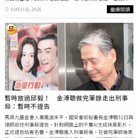
師討論，將請示法官是否可併案處理；若無法併案，未來一
繼續閱讀
03月31日, 2026
定會提告，但目前暫不另行提告。對於外界關注的蕭旭岑、
王光慈離職案，金溥聰說明，當時基金會董事會已提出具體
事證並進行充分討論，在場董事皆知情並詳細了解後，才決
議解除兩人職務。當天包括馬英九、董事高華柱及律師均在
場，並由馬召集員工宣布決定；後續當事人之一曾帶走大小
章，高華柱也建議兩人主動辭職，兩人於隔日繳交辭呈，整
體過程與外界報導存在明顯落差，待調查報告出爐後將釐清
真相。對於外界將事件形容為「宮鬥奪權」，金溥聰直言，
一個單純的文教基金會不應被過度政治化。他強調，自己早
已向馬英九表明不會擔任任何職務，僅以舊屬身分協助處理
相關事務，原本希望低調處理，但因外界持續攻擊與抹黑，
才不得不出面說明。針對蕭旭岑提及馬英九健康狀況一事，
暫時放過邱毅！ 金溥聰做完筆錄走出刑事
金溥聰表示，作為過去部屬不便評論前長官健康問題，相關
局：暫時不提告
情況應由家人說明。此外，對於網路媒體指稱人事風波受美
方影響，金溥聰也駁斥表示，自己離開公職後從未赴美，也
馬英九基金會人事風波未平，國安會前秘書長金溥聰31日與
未與美方或美國在台協會接觸，「怎麼會變成美方棋子？清
律師前往刑事局提告，針對網路上的不實AI生成抹黑影片，
者自清」。至於媒體報導馬英九在2024年總統大選前夕未
正式提告妨害名譽。金溥聰進入刑事局後，在做完筆錄後表