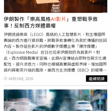
成人平台，如果真的隨便發布過激內容，很可能直接遭到停
望川普能「活著見證自己不可避免的失敗」，而不是死亡。
權，「我IG上有很多支持我的訂閱者，我根本不想被
《星際大戰》男星馬克漢米爾因發布川普AI墓碑圖，引爆巨
ban（封鎖）啊！」並反問：「我怎麼可能做出這麼stupid
大爭議。（圖／翻攝自Bluesky）不過，面對外界猛烈抨
伊朗製作「樂高風格
AI影片
」重塑戰爭敘
的事情？」除了SWAG與
AI影片
風波外，王俐人也罕見談到
擊，馬克漢米爾事後仍緊急刪除相關貼文並公開道歉，強調
事！反制西方媒體霸權
自己的財務壓力。王俐人坦承，除了疫情期間經營餐廳失利
自己真正想表達的，其實是希望川普接受法律與歷史審判，
產生貸款外，自己還因心軟替朋友擔任日式料理店負責人，
「我真正希望的是相反的事（不是死亡）」，但如果有人認
伊朗透過樂高（LEGO）風格的人工智慧影片，對主導國際
沒想到對方突然失聯，讓她額外背上約500萬元債務。再加
為圖片不妥，他願意致歉。然而，白宮顯然不打算輕輕放
輿論的西方進行資訊戰，將戰爭敘事轉化為易於傳播的迷因
上過去為求子進行人工受孕等高額開銷，一度讓她感嘆「錢
下。川普政府隨即在X平台發文反擊，直接怒轟馬克漢米爾
內容。製作這些影片的伊朗數字媒體企業「爆炸媒體」
花得比賺得快」。即便目前仍面臨債主與房東提告，甚至連
是「病態的人（one sick individual）」，還批評「這些激
（Explosive Media）近日也坦承伊朗政府為其客戶。對
律師費都相當吃緊，但她仍選擇留在台灣努力直播帶貨、接
進左派瘋子根本控制不了自己」。白宮更強調，這類仇恨與
此，西方網路戰專家宣稱，此類AI宣傳結合即時性與文化適
演藝工作還債。對於外界負評，她則展現相當豁達態度，坦
暴力言論，正是近兩年美國政治暴力持續升高的重要原因之
配性，提升滲透力，同時也模糊真實與虛假界線，增加國際
言現在會選擇看事情「杯子還有半滿」的一面，也感謝許多
一，「這種修辭，已經激發3起針對總統的暗殺企圖。」事
誤判與衝突升級的風險。據西方主流媒體《BBC》的報導，
粉絲願意替她說話、支持她。她感性表示，藝人的工作本來
實上，近期美國社會圍繞川普的暴力與言論爭議持續升溫。
在當代戰爭中，戰場早已不限於飛彈與戰機。隨著人工智慧
繼續閱讀
04月14日, 2026
就是帶給大家快樂，如果自己的影片能讓人獲得療癒感，那
上個月，一名男子就在華府白宮記者晚宴（White House
技術的成熟，1場無形卻影響深遠的資訊戰，正透過社群媒
就是很有意義的事情。如今面對爭議與酸言酸語，她也選擇
Correspondents' Dinner）場外持霰彈槍開火，美國當局認
體快速擴散，而伊朗正是這場新型態戰爭的重要參與者之
正面迎戰，希望一步一步把人生重新拉回正軌。
定其目標就是川普，而在槍擊事件發生前幾天，美國知名脫
一。近期在網路上爆紅的一系列樂高風格
AI影片
，表面上色
口秀主持人吉米金摩（Jimmy Kimmel）也曾在節目模仿橋
彩鮮豔、節奏輕快，卻隱含強烈政治訊息。影片中不僅出現
段中，拿第一夫人梅蘭妮亞（Melania Trump）開玩笑，形
死亡兒童與戰爭場景，更將美國總統川普（Donald