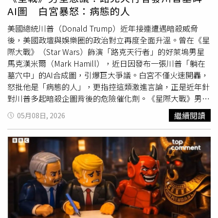
覺得有什麼大不了。再加上平台向她介紹節目內容時，也只
AI圖 白宮暴怒：病態的人
是說做一些吹頭髮、聊天、居家互動等生活化內容，因此她
才把SWAG當成一般工作看待。然而，真正讓外界炸鍋的，
美國總統川普（Donald Trump）近年接連遭遇暗殺威脅
是她在直播中與AV男優互動，甚至裸背接受按摩的畫面。對
後，美國政壇與娛樂圈的政治對立再度全面升溫。曾在《星
此，王俐人也首度還原現場狀況，坦言自己事前根本不知道
際大戰》（Star Wars）飾演「路克天行者」的好萊塢男星
有這段安排，「我去現場之前，其實不知道有按摩。」她表
馬克漢米爾（Mark Hamill），近日因發布一張川普「躺在
示，後來增加的裸背與互動橋段，在她眼中就只是節目效
墓穴中」的AI合成圖，引爆巨大爭議。白宮不僅火速開轟，
果。對於外界認為她與男優互動太過火辣，王俐人則顯得相
怒批他是「病態的人」，更指控這類激進言論，正是近年針
當坦然，甚至無法理解大家為何反應這麼大，「他就是專業
對川普多起暗殺企圖背後的危險催化劑。《星際大戰》男星
按摩師啊，有人免費幫我按摩，為什麼要覺得怪？」她也直
馬克漢米爾因發布川普AI墓碑圖，引爆巨大爭議。（圖／達
繼續閱讀
05月08日, 2026
言：「大家為什麼要大驚小怪？」不過，比起SWAG爭議，
志／美聯社）根據外媒報導，馬克漢米爾日前在社群平台
更讓她頭痛的，其實是近期網路上瘋傳的「掀衣露胸片」。
Bluesky發布一張AI生成圖片，畫面中的川普閉著雙眼躺在
相關影片在社群平台大量流傳後，甚至有人誤以為她開啟付
淺墓中，旁邊墓碑還寫著「Donald J. Trump 1946-
費訂閱後尺度失控，讓爭議再度延燒。對此，王俐人則氣憤
2024」，並配文「If only（如果是真的就好了）」。貼文曝
澄清，強調那些影片根本不是本人拍攝，而是AI技術生成的
光後迅速引發爭議，不少川普支持者怒轟內容充滿死亡暗
假影片。她透露，自己也是在其他平台看到相關畫面，就連
示，尤其在川普近年頻遭暗殺威脅背景下，更顯敏感。馬克
朋友群組都在討論，讓她相當傻眼。她表示，目前已經與律
漢米爾隨後又發文補充，表示自己其實希望川普「活得夠
師聯絡，準備透過法律途徑處理相關問題，「有些東西，我
久」，親眼看到共和黨在期中選舉慘敗、為「前所未見的貪
們還是會用法律方式去處理。」她也進一步解釋，IG並不是
腐行為」負責，甚至遭彈劾、定罪與歷史羞辱。他寫道，希