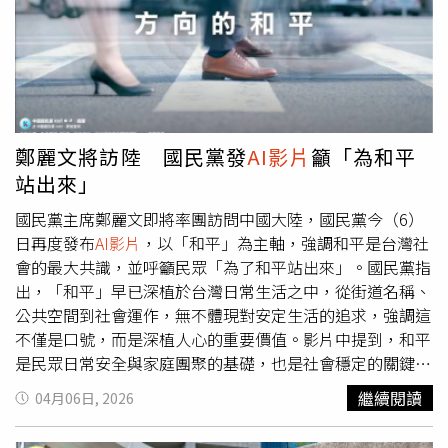
容她「像個期待成為寡婦的人」，結果同樣引發白宮與共和
Trump）與各種陰謀論元素結合，以反抗西方媒體對國際話
黨陣營強烈反彈。白宮怒轟馬克漢米爾是「病態的人」，批
語權的壟斷，凸顯「伊朗對抗美國霸權」的敘事。影片的製
評相關言論恐助長暴力。（圖／達志／美聯社）梅蘭妮亞當
作方、成立於2025年的伊朗數字媒體企業「爆炸媒體」，
時甚至公開要求ABC電視台開除金摩，怒批對方言論充滿
在西方媒體的質疑下最終承認了伊朗政府為其客戶，且他們
「仇恨與暴力修辭」，質疑電視台縱容相關內容持續撕裂美
曾直接接受伊朗官員委託進行多個專案。這意味著，這些內
國社會。不過相關言論也在網路上引發反效果，不少網友反
容並非單純的民間創作，而是具有官方支持背景的宣傳工
酸川普本人長期也經常使用激烈言論與AI圖片攻擊政治對
具。團隊不到10人的爆炸媒體透露，他們之所以使用樂高風
鄭麗文將訪陸 國民黨發
AI影片
籲「為和平
手，質疑白宮根本「雙重標準」。報導指出，川普近期也曾
格影像，是因為「這是1種世界語言」。伊朗與俄羅斯的國
站出來」
多次分享具爭議性的AI圖片與政治影像，包括在伊朗戰爭期
營媒體帳號也經常在社群平台X上轉發這些影片，觸及數百
間發布自己手持機槍的圖片，還發文警告「整個文明將會毀
萬追蹤者。《BBC》報導指控這些影片並不追求事實準確
國民黨主席鄭麗文即將率團訪問中國大陸，國民黨今（6）
滅」；此外，他過去也曾分享模仿《現代啟示錄》
性，而是著重政治諷刺、情緒動員與敘事建構。例如，關於
日再度發布
AI影片
，以「和平」為主軸，強調和平是台灣社
（Apocalypse Now）的
AI影片
，以及自己轟炸「No
美軍飛行員救援行動一事，影片暗示「整件事可能根本沒有
會的最大共識，並呼籲民眾「為了和平站出來」。國民黨指
Kings」抗議者的AI畫面。更諷刺的是，就在「星戰日」May
飛行員失蹤，也沒有救援行動。他們的真正目標是竊取伊朗
出，「和平」早已深植於台灣日常生活之中，從街道名稱、
the 4th期間，白宮還曾發布川普化身《曼達洛人》（The
的濃縮鈾。」此外，影片還將日前在伊朗爆發的示威活動，
公共空間到社會運作，無不體現對安定生活的追求，強調這
Mandalorian）的AI圖，畫面中川普手持紅色光劍、身旁還
稱為由川普總統資助的「政變」，並將艾普斯坦檔案與食人
不僅是口號，而是深植人心的重要價值。影片中提到，和平
有古古（Grogu）陪伴，引來大量《星際大戰》粉絲吐槽。
陰謀論相連結，同時描繪以色列總理納坦雅胡（Benjamin
是民眾日常安全與家庭團聚的基礎，也是社會穩定的關鍵依
因為在《星戰》設定中，紅色光劍象徵反派「西斯」
Netanyahu）飲血的畫面，以凸顯其「所犯下的暴行。」對
靠。「不要戰爭，只要和平」不只是期待，更是多數民眾共
繼續閱讀
04月06日, 2026
（Sith），連不少網友都酸，「白宮根本搞不懂自己在致敬
此，西方網路戰專家表示，這類內容之所以有效，是因為其
同的心聲。國民黨也強調，和平得來不易，可能因輕率挑釁
什麼」。如今馬克漢米爾的AI墓碑圖爭議，再度讓美國娛樂
技術基礎建立在西方資料之上，使其更容易被西方觀眾接
而迅速失去，但維持和平卻需要長期努力與付出，因此應將