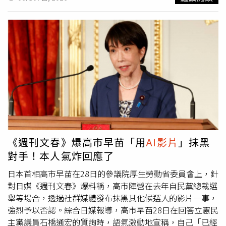
群媒體上散布這些抹黑其他候選人的影片。自此之後，高市
始終否認相關指控，但後續報導已在自民黨內部引發憂慮，
1名黨內人士也坦承：「她被拖進了泥淖。」自《週刊文
春》首次披露該醜聞以來，高市的說法也出現些微變化。起
初，她聲稱自己與秘書都「不認識」影片製作人松井健。然
而，在松井健於網路節目中坦承自己曾與木下剛志在線上保
持聯繫後，高市又突然改口稱：「無論是我還是我的秘書，
都沒有『見過』這名製作人。」據悉，松井健曾向媒體證
實，在自民黨總裁選舉期間，他根據高市團隊的授意，透過
AI每日生成100至200部網路影片。其中，約70%的影片用
於抹黑黨內的主要競爭對手、現任防長小泉進次郎，將其醜
化為「無能傀儡」；10%用於攻擊現任總務大臣林芳正；其
《週刊文春》爆高市早苗「用
AI影片
」抹黑
餘20%則用來吹捧高市本人。 6月3日，《週刊文春》還公
對手！本人氣炸回應了
開了1段據稱來自去年12月影片製作人與高市秘書線上會議
的錄音。隨後，有在野黨議員要求高市確認該名秘書是否出
日本首相高市早苗在28日的參議院厚生勞動省委員會上，針
席了這場會議，但高市在4日的國會會議上拒絕回應。她表
對日媒《週刊文春》爆料稱，高市陣營在去年自民黨總裁選
示，自己是在當天凌晨約3時30分才收到相關要求，而且並
舉等場合，透過社群媒體發布抹黑其他候選人的影片一事，
不打算訂閱該雜誌來確認錄音內容。當日本在野黨「立憲民
強烈予以否認。綜合日媒報導，高市早苗28日在回答立憲民
主黨」議員詢問她是否會對該《週刊文春》的報導提出抗議
主黨議員石橋通宏的質詢時，語氣激動地宣稱，自己「已經