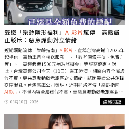
效果與互動性。他進一步指出，宣導內容應聚焦重點，包括
行人正確使用行穿線、避免邊走邊使用手機，以及微型電動
二輪車與青少年自行車安全等議題，讓教材更具清晰度與記
憶點。在宣傳方式上，蔣萬安表示，LINE已成為中高齡族
群主要資訊來源，應以長者熟悉的形式進行溝通，例如結合
雙鐵「樂齡隱形福利」
AI影片
瘋傳 高鐵嚴
長輩圖或
AI影片
，提高資訊的接受度與理解度。同時也要求
正駁斥：惡意煽動對立情緒
擴大交通知能測驗，透過數據掌握宣導成效，確保政策落
實。針對交通安全公園的推廣，蔣萬安指出，目前萬華青年
近期網路流傳「樂齡指南」
AI影片
，宣稱台灣高鐵自2026年
公園與北投福星公園已設置相關設施，深受家長與學童肯
起提供「電動車月台接送服務」、「敬老保留座位、免費升
定，未來應整合資源進一步擴大效益。他指示教育局建立交
等」、「高鐵假期1500元補貼旅遊金」等服務優惠。對
通安全學習地圖，串聯士林監理站與各交通公園資源，提供
此，台灣高鐵公司今天（10日）嚴正澄清，相關內容全屬虛
學校運用；並由民政局透過鄰里系統媒合長者與學童，推動
假不實，更惡意煽動敬老旅客對立情緒，試圖製造公共運輸
共同學習。最後，蔣萬安要求交通局與監理所建立定期溝通
秩序混亂。台灣高鐵公司發現，近期網路流傳「樂齡指南」
機制，整合各交通安全園區的教學回饋與測驗數據，作為未
AI影片
，不僅內容全屬虛假不實，更惡意煽動敬老旅客對立
來交通工程改善與教育政策的重要依據，持續提升臺北市整
情緒，試圖製造公共運輸秩序混亂，台灣高鐵公司除予以強
繼續閱讀
03月10日, 2026
體交通安全環境。
烈譴責外，更嚴正澄清如下：1、影片捏造台灣高鐵自2026
年起提供「電動車月台接送服務」、「敬老保留座位、免費
升等」、「高鐵假期1500元補貼旅遊金」等服務優惠，純
屬惡意造謠，為不實訊息，提醒民眾切勿上當。2、影片用