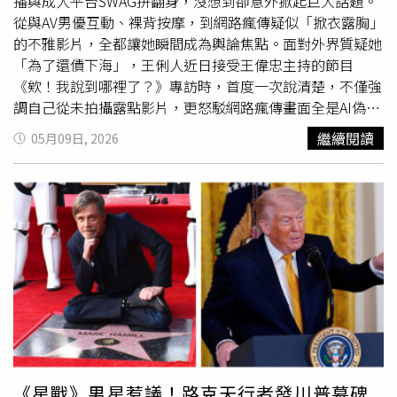
播與成人平台SWAG拚翻身，沒想到卻意外掀起巨大話題。
從與AV男優互動、裸背按摩，到網路瘋傳疑似「掀衣露胸」
的不雅影片，全都讓她瞬間成為輿論焦點。面對外界質疑她
「為了還債下海」，王俐人近日接受王偉忠主持的節目
《欸！我說到哪裡了？》專訪時，首度一次說清楚，不僅強
調自己從未拍攝露點影片，更怒駁網路瘋傳畫面全是AI偽
造，「現在AI真的很厲害，我怎麼可能做那麼stupid（愚
繼續閱讀
05月09日, 2026
蠢）的事情？」並透露已委託律師處理。王俐人近期因風格
大轉變爆紅，經常分享若隱若現的居家影片，加上自然不做
作的互動風格，迅速吸引大量關注。她透露，其實最初只是
為了推廣吹風機團購，穿著平時在家的細肩帶連身裙（Slip
Dress）拍片，沒想到卻被網友誤認是性感睡衣風格，意外
掀起討論熱潮，甚至讓她IG訂閱人數突破4000人。這波流
量也讓成人平台SWAG主動找上門邀約合作。王俐人坦言，
自己當時其實沒有特別研究平台內容，只知道那是18禁平
台，以為只是一般直播再加上一點性感元素，「我真的沒有
做很多功課，只覺得可能就是穿清涼一點。」她回憶，自己
在演藝圈闖蕩2、30年，過去上節目時，也經常被要求低
胸、展現身材，因此對所謂「尺度」本來就比較習慣，不會
《星戰》男星惹議！路克天行者發川普墓碑