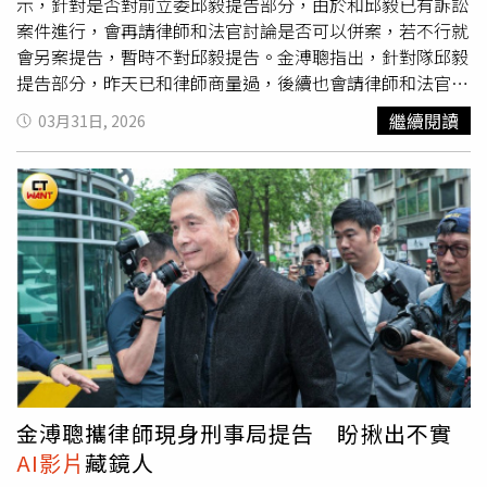
出席活動一事，金溥聰指出，當時決策為團隊共識，考量臨
示，針對是否對前立委邱毅提告部分，由於和邱毅已有訴訟
時上台發言可能影響選情，因此一致決議調整安排，並非外
案件進行，會再請律師和法官討論是否可以併案，若不行就
界所稱情形，他也已對散布相關不實訊息者提告。
會另案提告，暫時不對邱毅提告。金溥聰指出，針對隊邱毅
提告部分，昨天已和律師商量過，後續也會請律師和法官商
量併案，如果不行的會就會另外提告，今天暫時不對邱毅提
繼續閱讀
03月31日, 2026
告，保留法律追訴權。金溥聰表示，今日主要提告的目的仍
是希望能盡快將不實的抹黑
AI影片
下架，「對我傷害很重，
反正完全都不是事實」，最後與律師一起步行離開。
金溥聰攜律師現身刑事局提告 盼揪出不實
AI影片
藏鏡人