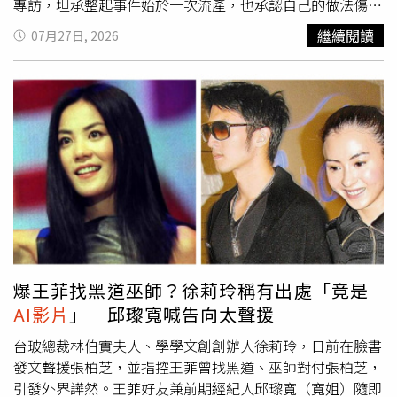
專訪，坦承整起事件始於一次流產，也承認自己的做法傷害
了許多人，但部分說法仍引發爭議。女子利用
AI影片
、假孕
繼續閱讀
07月27日, 2026
肚營造懷孕假象，騙過親友數月。英國《Daily Mirror》與
《The Sun》報導，基拉表示，自己曾真的懷孕卻在孕期不
幸流產。她回憶，當時曾多次想告訴男友傑米加德納
（Jamie Gardner）真相，手機至今仍保留著傳給對方「我
們需要坐下來談談」的訊息，但每當準備開口時，又因恐懼
與悲傷而退縮。她坦言，那段時間獨自承受失去孩子的痛
苦，加上兩人感情陷入低潮，始終沒有勇氣面對現實，也讓
一個原本應該及時停止的謊言逐漸失控。她透露，傑米起初
並不希望孩子出生，後來才慢慢接受即將成為父親的事實，
甚至開始期待迎接女兒到來。正因如此，她更害怕親口說出
流產消息，擔心對方再次受到打擊，也害怕這段感情徹底結
束，最後只能繼續假裝自己仍然懷孕，希望把一切拖延下
爆王菲找黑道巫師？徐莉玲稱有出處「竟是
去。為了讓身邊所有人相信自己即將生產，基拉開始打造一
AI影片
」 邱瓈寬喊告向太聲援
套近乎天衣無縫的假懷孕人生。她購買仿真孕肚，無論參加
婚禮、聚餐或與親友見面，都刻意以孕婦模樣現身；社群平
台玻總裁林伯實夫人、學學文創創辦人徐莉玲，日前在臉書
台則持續分享超音波照片、產檢資訊及懷孕心情，甚至利用
發文聲援張柏芝，並指控王菲曾找黑道、巫師對付張柏芝，
AI技術製作胎兒在腹中活動的影片，營造孩子健康成長的假
引發外界譁然。王菲好友兼前期經紀人邱瓈寬（寬姐）隨即