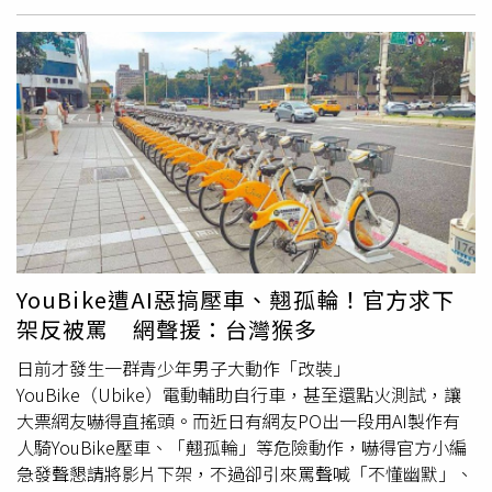
歷作為負面教材，嚴肅告誡兒子：「做違規的事就是要受
罰。」要求兒子親自向老師懺悔並罰寫經書，強調必須為行
為負責。王宥忻進一步強調，AI技術的普及，已經到了每個
人都可以去學習，並能高效率產出影片的階段。她驚嘆地
說：「在這個快速進展的時代，每個人都可以透過學習這項
小技能，變成電影與戲劇的男女主角，這項轉變真的是太神
奇了。」
YouBike遭AI惡搞壓車、翹孤輪！官方求下
架反被罵 網聲援：台灣猴多
日前才發生一群青少年男子大動作「改裝」
YouBike（Ubike）電動輔助自行車，甚至還點火測試，讓
大票網友嚇得直搖頭。而近日有網友PO出一段用AI製作有
人騎YouBike壓車、「翹孤輪」等危險動作，嚇得官方小編
急發聲懇請將影片下架，不過卻引來罵聲喊「不懂幽默」、