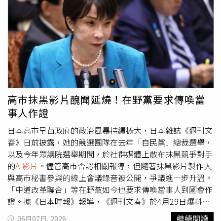
缺乏國際法依據，並否定其部分主權聲索，但北京始終拒絕
考資訊，以前租屋詐騙就很嚴重了，現在還混AI，不要搞人
接受與承認該項裁決。近年來，大陸與菲律賓因南海主權爭
心態啦」、「什麼時候要出AI相關法律，長輩被一些
AI影片
議持續升溫，雙方海警、公務船及漁船多次在爭議海域對
騙得團團轉，我跟他說是AI他還不信」、「竹南頭份最近也
峙，大陸海警也數度被菲方指控使用高壓水砲驅離菲律賓船
開始很多AI房仲，要買透天結果都給我傳AI圖」、「家具根
隻。黃岩島（Scarborough Shoal，台灣稱民主礁）距離菲
本不是重點，重點是燈、磁磚和天花板，可以改一下嗎謝
律賓約160公里，距離大陸約800公里，是雙方衝突焦點之
謝」。也有人說，「用AI改沒毛病啊，他可以確實反映出你
一。今年6月，北京曾在黃岩島入口設置浮動屏障，後來在
用心佈置可以長這個樣子」、「還好吧，格局硬裝都沒有
菲律賓提出外交抗議後拆除；同月，大陸也宣布制裁鐵歐多
改，軟裝本來就是自己可以佈置的」、「牆壁、天花板、地
高市抹黑影片醜聞延燒！在野黨要求傳喚當
洛及其直系親屬，禁止入境大陸、香港及澳門，使兩國外交
板都沒改啊，而且大小也一樣，只是『家飾』設計不同，我
事人作證
與安全情勢持續緊繃。菲律賓國防部痛批大陸官媒發布的
AI
覺得沒有很誇張啊，有點像樣品的概念 」、「一個未來可
影片
涉及種族歧視與仇恨宣傳，要求停止散播相關內容。
能性的佈置藍圖讓妳參考，主結構沒改變沒毛病」、「如果
日本高市早苗政府的政治風暴持續擴大，日本雜誌《週刊文
（圖／翻攝自臉書，Department of National Defense -
有附原圖還可以接受，沒附就根本照騙，幫租客幻想一下自
春》日前披露，她的競選團隊在去年「自民黨」總裁選舉，
Philippines）
己大改的樣子」。
以及今年眾議院選舉期間，於社群媒體上散布抹黑競爭對手
的
AI影片
。儘管高市否認相關報導，但隨著抹黑影片製作人
與高市秘書參與的線上會議錄音被公開，爭議進一步升溫。
「中道改革聯合」等在野黨如今也要求傳喚當事人到國會作
證。據《日本時報》報導，《週刊文春》於4月29日爆料，
高市的秘書木下剛志曾與影片製作人松井健共謀，協助在社
繼續閱讀
06月07日, 2026