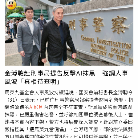
圈、政治對立與暴力言論尺度問題全面浮上檯面，也讓外界
受。這填補了過去威權國家在跨文化宣傳上的弱點，使其能
其視為最重要的共同目標，並全力守護。隨著鄭麗文即將訪
擔憂，美國社會撕裂恐怕仍在持續惡化。
直接影響國際輿論。同時，這些影片的製作與發布速度極
中國大陸，國民黨表示，希望透過對話與交流，維持區域穩
快，甚至能在官方訊息發布前搶先塑造輿論方向，顯示資訊
定，並再次呼籲社會各界重視和平價值，攜手守護台灣的未
戰已進入「即時化」階段。英國諾丁罕特倫特大學
來。
（Nottingham Trent University）的網路戰專家蒙克博士
（Dr Tine Munk）指出，在YouTube等西方社群平台試圖封
鎖相關帳號的同時，新帳號仍不斷出現，顯示這場資訊戰難
以被完全遏止。她宣稱，這種模式帶來嚴重風險，當資訊來
源不再依賴西方傳統媒體與新聞機構，而是透過去中心化的
迷因快速傳播時，真假難辨的內容模糊了人們對現實的理
金溥聰赴刑事局提告反擊AI抹黑 強調人事
解，將更容易引發誤判，甚至升高國際衝突。
風波「真相待查明」
馬英九基金會人事風波持續延燒，國安會前秘書長金溥聰今
（31）日表示，已前往刑事警察局報案提告妨害名譽罪，指
網路流傳的
AI影片
內容完全不符事實，對其造成嚴重污衊與
抹黑，已嚴重傷害名譽，並呼籲相關單位調查幕後人士、儘
速將不實內容下架，警方也將展開深入調查。針對前立委邱
毅指控其「把馬英九當傀儡」，金溥聰回應，邱的說法與雙
方目前審理中的案件性質相近，他可提供新事證，並已與律