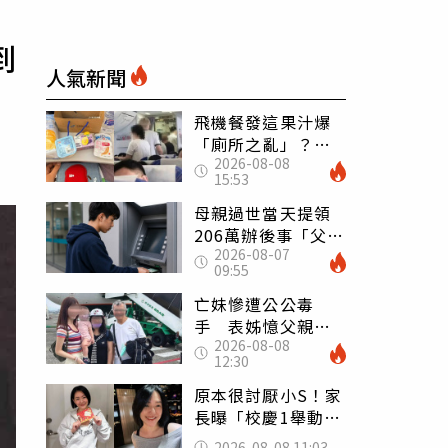
到
人氣新聞
飛機餐發這果汁爆
「廁所之亂」？乘
2026-08-08
客崩潰：差點丟大
15:53
臉 醫揭3類人別亂
喝
母親過世當天提領
206萬辦後事「父子
2026-08-07
遭判刑」 律師：
09:55
搶錢先下手是罪
亡妹慘遭公公毒
手 表姊憶父親節
2026-08-08
前夕：小舅舅仍到
12:30
殯儀館陪她說話
原本很討厭小S！家
長曝「校慶1舉動」
讓她徹底改觀 網
2026-08-08 11:03