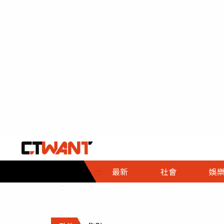
社會首頁
娛樂首頁
財經首頁
政
:::
最新
社會
娛
時事
即時
熱線
:::
直擊
大條
人物
調查
專題
３Ｃ