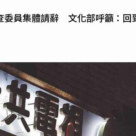
寵物
查委員集體請辭 文化部呼籲：回
運勢
運動
梅酒