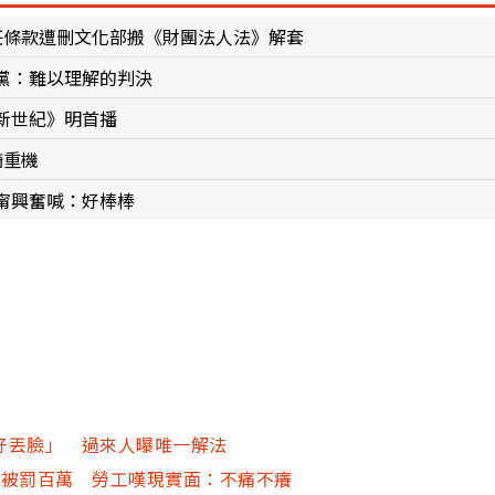
任條款遭刪文化部搬《財團法人法》解套
黨：難以理解的判決
新世紀》明首播
騎重機
甯興奮喊：好棒棒
好丟臉」 過來人曝唯一解法
恐被罰百萬 勞工嘆現實面：不痛不癢