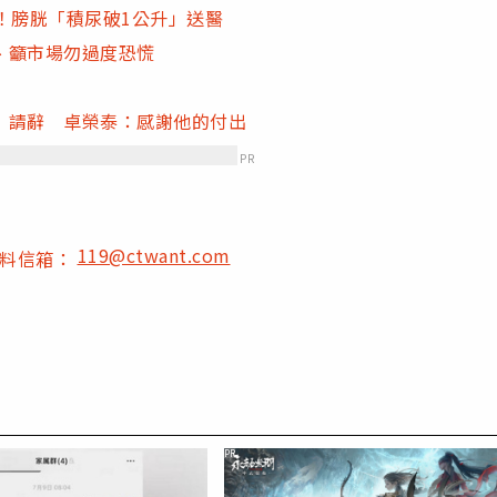
！膀胱「積尿破1公升」送醫
、籲市場勿過度恐慌
」請辭 卓榮泰：感謝他的付出
PR
119@ctwant.com
爆料信箱：
PR