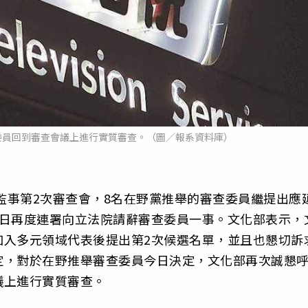
委員回到審查會議上進行實質審查。（圖／報系資料庫）
董監事第2次審查會，8名在野黨推舉的審查委員繼提出應
）日再度連署向立法院請辭審查委員一事。文化部表示，
加入多元領域代表後提出第2次候選名單，並且也懇切訴
定，對於在野推舉審查委員今日決定，文化部再次誠懇
議上進行實質審查。