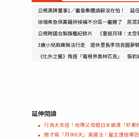
公視黑牌董事1／審委集體請辭沒在怕！ 延
徐瑞希急保黨籍拚候補不分區一審勝了 民眾
公視跨國合製旗艦紀錄片 《重返月球：太空
3歲小兒麻痺無法行走 退休里長李坊良圓夢
《化外之醫》角逐「電視界奧林匹克」 張鈞
延伸閱讀
行為太失控！他帶父母遊日本崩潰「好累
徵才寫「月休8天」竟違法！雇主遭檢舉