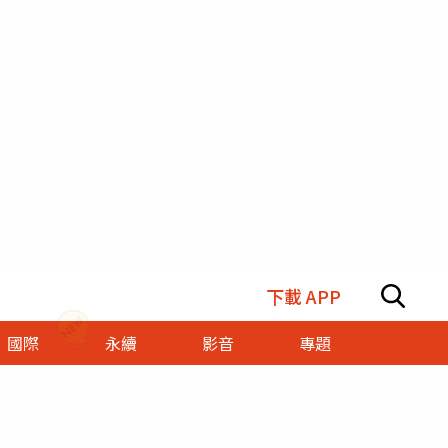
下載 APP
國際
永續
影音
專題