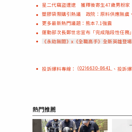
星二代竊盜遭逮 獲釋後寄生47歲男粉家
塑膠袋限購引熱議 政院：原料供應無虞
更多最新熱門議題：熊本7.1強震
運動部次長鄭世忠宣布「完成階段性任務
《永劫無間》x《全職高手》全新英雄登場
(02)6630-8641
投訴爆料專線：
、投訴
熱門推薦