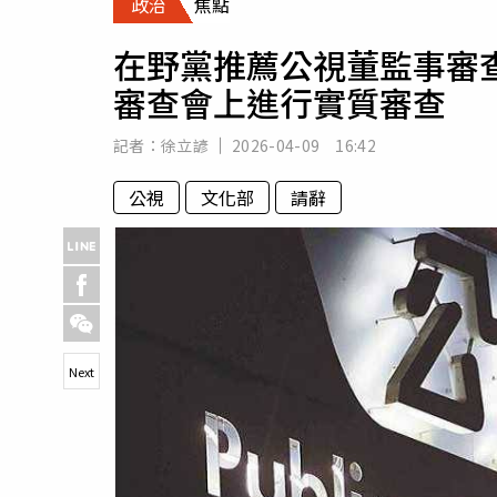
政治
焦點
人物
汽車
在野黨推薦公視董監事審
專欄
審查會上進行實質審查
房產新勢力
記者：
徐立諺
2026-04-09 16:42
公視
文化部
請辭
Next