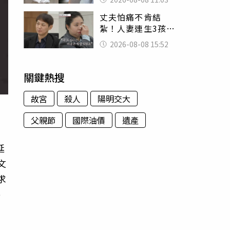
友洗版認證
丈夫怕痛不肯結
紮！人妻連生3孩
控遭家暴淚喊：真
2026-08-08 15:52
的好累
關鍵熱搜
故宮
殺人
陽明交大
父親節
國際油價
遺產
延
文
求
呼