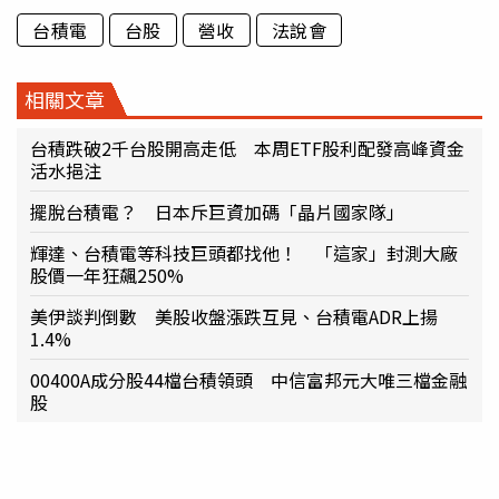
台積電
台股
營收
法說會
相關文章
台積跌破2千台股開高走低 本周ETF股利配發高峰資金
活水挹注
擺脫台積電？ 日本斥巨資加碼「晶片國家隊」
輝達、台積電等科技巨頭都找他！ 「這家」封測大廠
股價一年狂飆250%
美伊談判倒數 美股收盤漲跌互見、台積電ADR上揚
1.4%
00400A成分股44檔台積領頭 中信富邦元大唯三檔金融
股