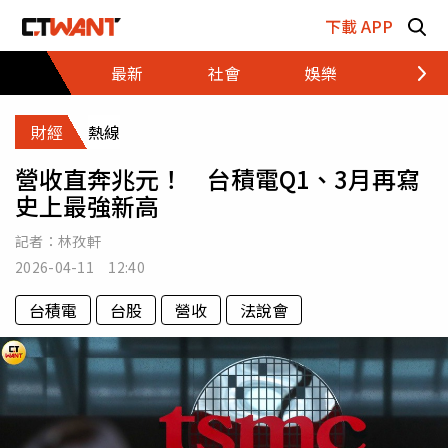
跳至主要內容區塊
下載 APP
最新
社會
娛樂
財經
財經
熱線
營收直奔兆元！ 台積電Q1、3月再寫
史上最強新高
記者：
林孜軒
2026-04-11 12:40
台積電
台股
營收
法說會