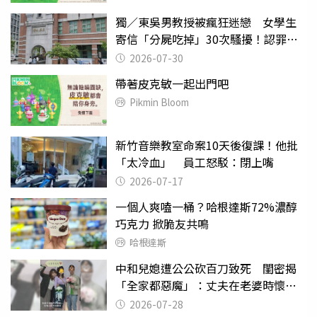
獨／東吳男教授被瘋狂迷戀 女學生
寄信「分屍吃掉」30次騷擾！認罪免
關
2026-07-30
帶著皮克敏一起出門吧
Pikmin Bloom
新竹音樂教室命案10天後復課！他批
「太冷血」 員工怒駁：閉上嘴
2026-07-17
一個人爽嗑一桶？哈根達斯72%濃醇
巧克力 掀脆友共鳴
哈根達斯
中和兒媳遭公公砍百刀致死 閨密揭
「全家都惡魔」：丈夫在老婆時懷孕
摔東西
2026-07-28