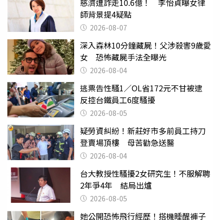
慈濟遭詐走10.6億！ 李怡貞曝女律
師背景提4疑點
2026-08-07
深入森林10分鐘藏屍！父涉殺害9歲愛
女 恐怖藏屍手法全曝光
2026-08-04
逃票告性騷1／OL省172元不甘被逮
反控台鐵員工6度騷擾
2026-08-05
疑勞資糾紛！新莊好市多前員工持刀
登賣場頂樓 母苦勸急送醫
2026-08-04
台大教授性騷擾2女研究生！不服解聘
2年爭4年 結局出爐
2026-08-05
她公開恐怖飛行經歷！搭機睡醒褲子