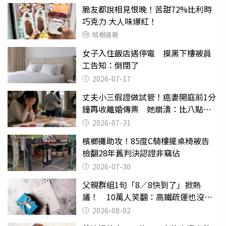
脆友都說相見恨晚！苦甜72%比利時
巧克力 大人味爆紅！
哈根達斯
女子入住飯店遇停電 摸黑下樓被員
工告知：倒閉了
2026-07-17
丈夫小三假證做試管！癌妻開庭前1分
鐘再收離婚傳票 她崩潰：比八點檔
還扯
2026-07-31
檳榔攤助攻！85度C騎樓擺桌椅被告
檢翻28年舊判決認證非竊佔
2026-07-30
父親群組1句「8／8快到了」掀熱
議！ 10萬人笑翻：高鐵疏運也沒列
父親節
2026-08-02