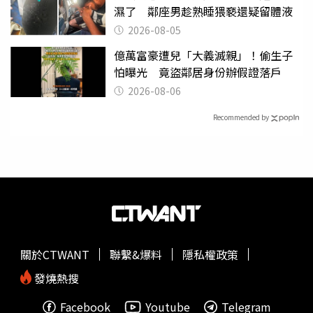
濕了 鄰座男趁熟睡猥褻還疑留體液
2026-08-05
億萬富豪遭兒「大義滅親」！偷生子
怕曝光 竟盜鄰居身份辦假證落戶
2026-08-06
Recommended by
關於CTWANT
聯繫&爆料
隱私權政策
發燒熱搜
Facebook
Youtube
Telegram