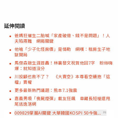
延伸閱讀
爸媽狂催生二胎喊「家產破億、錢不是問題」！人
夫陷兩難 網揭關鍵
他嗆「少子化怪房價」是情勒 網嘆：租房生子地
獄開局
馬傑森敲生涯首轟！林襄發文祝賀他回7字 粉絲嗨
爆：就知道沒分
川投顧也救不了？ 《大賣空》本尊看空續抱「這
檔」賣權
更多最新熱門議題：熊本7.1強震
嘉義男吸「喪屍煙彈」載友狂飆 車藏長短槍還甩
尾逃逸落網
009829掌握AI關鍵 大華韓國KOSPI 50今強...
PR