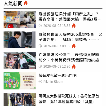
人氣新聞
飛機餐發這果汁爆「廁所之亂」？
乘客崩潰：差點丟大臉 醫揭3類人
別亂喝
2026-08-08 15:53
母親過世當天提領206萬辦後事「父
子遭判刑」 律師：搶錢先下手是
罪
2026-08-07 09:55
亡妹慘遭公公毒手 表姊憶父親節
前夕：小舅舅仍到殯儀館陪她說話
2026-08-08 12:30
帶著皮克敏一起出門吧
Pikmin Bloom
陽明交大教授砍死妹夫！岳母追思首
發聲 揭11年經營真相駁「爭產」