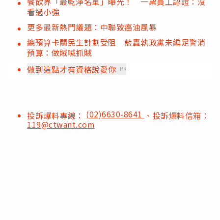
餐飲界「最乾淨名單」曝光！ 一票員工認證：沒
看過小強
更多最新熱門議題：中聯致癌油風暴
總預算卡關民生計劃受阻 藍轟執政黨未編足警消
預算：做賊喊抓賊
做到這點才有資格說愛你
PR
(02)6630-8641
投訴爆料專線：
、投訴爆料信箱：
119@ctwant.com