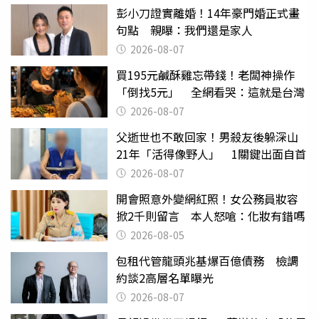
彭小刀證實離婚！14年豪門婚正式畫
句點 親曝：我們還是家人
2026-08-07
買195元鹹酥雞忘帶錢！老闆神操作
「倒找5元」 全網看哭：這就是台灣
2026-08-07
父逝世也不敢回家！男殺友後躲深山
21年「活得像野人」 1關鍵出面自首
2026-08-07
開會照意外變網紅照！女公務員妝容
掀2千則留言 本人怒嗆：化妝有錯嗎
2026-08-05
包租代管龍頭兆基爆百億債務 檢調
約談2高層名單曝光
2026-08-07