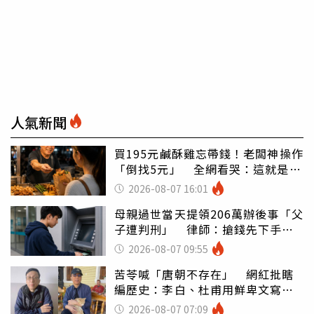
人氣新聞
買195元鹹酥雞忘帶錢！老闆神操作
「倒找5元」 全網看哭：這就是台
灣
2026-08-07 16:01
母親過世當天提領206萬辦後事「父
子遭判刑」 律師：搶錢先下手是
罪
2026-08-07 09:55
苦苓喊「唐朝不存在」 網紅批瞎
編歷史：李白、杜甫用鮮卑文寫
詩？
2026-08-07 07:09