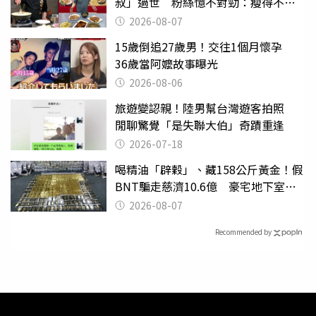
叔」過世 粉絲憶不對勁：瘦得不合
理
2026-08-07
15歲倒追27歲男！交往1個月懷孕
36歲當阿嬤故事曝光
2026-08-06
旅遊變認親！陸男幫台灣遊客拍照
閒聊驚覺「是失聯大伯」奇蹟重逢
2026-07-18
喝精油「辟穀」、藏158公斤黃金！假
BNT騙走慈濟10.6億 豪宅地下室竟
挖出乾鮑金庫
2026-08-07
Recommended by