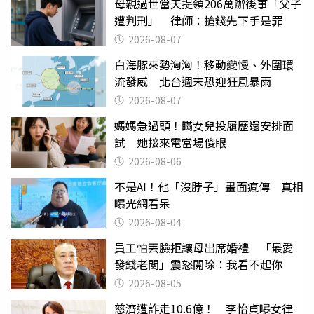
母親過世當天提領206萬辦後事「父子
遭判刑」 律師：搶錢先下手是罪
2026-08-07
白海豚來勢洶洶！移動變慢、外圍環
流發威 北台週末恐迎狂風暴雨
2026-08-07
媽媽急過頭！瞞女兒投履歷還安排面
試 她接來電當場傻眼
2026-08-06
不是AI！他「沒脖子」畫面瘋傳 真相
曝光網看呆
2026-08-04
員工怕丟臉拒讓母出席婚禮 「最愛
發錢老闆」震怒開除：我看不起你
2026-08-05
慈濟遭詐走10.6億！ 李怡貞曝女律