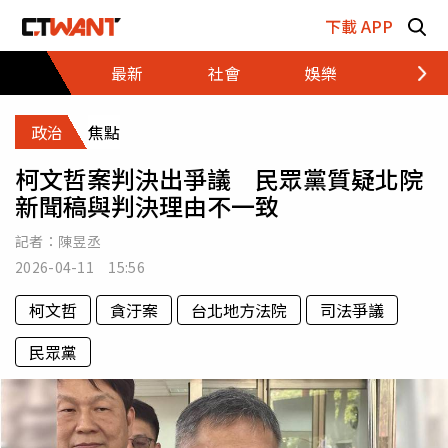
跳至主要內容區塊
下載 APP
最新
社會
娛樂
財經
政治
焦點
柯文哲案判決出爭議 民眾黨質疑北院
新聞稿與判決理由不一致
記者：
陳昱丞
2026-04-11 15:56
柯文哲
貪汙案
台北地方法院
司法爭議
民眾黨