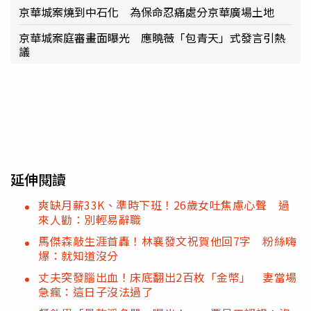
京華城案燒到中石化 為保命忍痛處分京華廣場土地
京華城案庭審畫面曝光 應曉薇「包青天」式發言引熱
議
延伸閱讀
爽缺月薪33K、準時下班！26歲女吐焦慮心聲 過
來人勸：別輕易辭職
馬傑森敲生涯首轟！林襄發文祝賀他回7字 粉絲嗨
爆：就知道沒分
丈夫突發腦出血！床底翻出2百枚「金幣」 妻當場
急瘋：這日子沒法過了