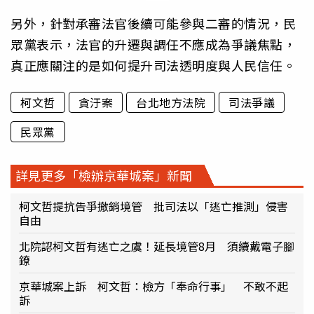
另外，針對承審法官後續可能參與二審的情況，民
眾黨表示，法官的升遷與調任不應成為爭議焦點，
真正應關注的是如何提升司法透明度與人民信任。
柯文哲
貪汙案
台北地方法院
司法爭議
民眾黨
詳見更多「檢辦京華城案」新聞
柯文哲提抗告爭撤銷境管 批司法以「逃亡推測」侵害
自由
北院認柯文哲有逃亡之虞！延長境管8月 須續戴電子腳
鐐
京華城案上訴 柯文哲：檢方「奉命行事」 不敢不起
訴