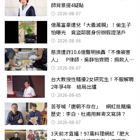
師背景提4疑點
2026-08-07
億萬富豪遭兒「大義滅親」！偷生子
怕曝光 竟盜鄰居身份辦假證落戶
2026-08-06
慈濟遭詐10.6億聲明挨轟「不像被害
人」 P律師、吳靜怡齊問：捐款人有
權知道真相
2026-08-07
台大教授性騷擾2女研究生！不服解聘
2年爭4年 結局出爐
2026-08-05
苦苓喊「唐朝不存在」 網紅批瞎編
歷史：李白、杜甫用鮮卑文寫詩？
2026-08-07
3天前才直播！97萬料理網紅「肥大