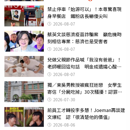
禁止停車「始源可以」！本尊驚喜現
身早餐店 鐵粉店長嚇傻尖叫
2026-08-07
蔡英文談慈濟疫苗詐騙案 籲危機時
刻相信專業：慈濟也是受害者
2026-08-07
兒做父親節作品喊「我沒有爸爸」！
老師暖回這句話 明金成遺孀心酸惹
淚
2026-08-07
獨／東吳男教授被瘋狂迷戀 女學生
寄信「分屍吃掉」30次騷擾！認罪免
關
2026-07-30
前員工才轉投李多慧！Joeman再談建
文爆紅 認「很清楚他的價值」
2026-08-06