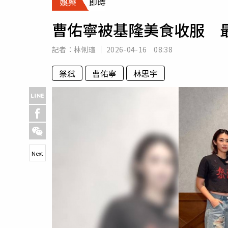
娛樂
即時
人物
汽車
曹佑寧被基隆美食收服 
專欄
房產新勢力
記者：
林俐瑄
2026-04-16 08:38
祭弒
曹佑寧
林思宇
Next