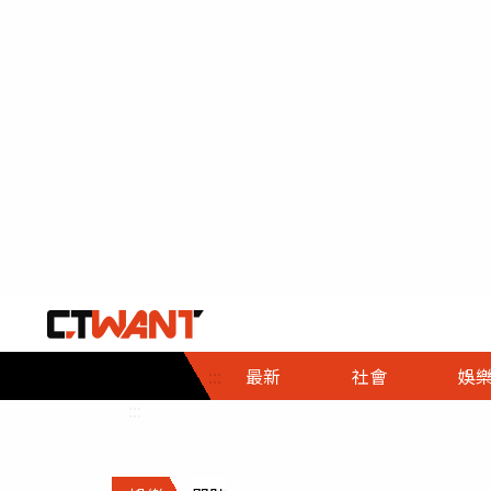
社會首頁
娛樂首頁
財經首頁
政
:::
最新
社會
娛
時事
即時
熱線
:::
直擊
大條
人物
調查
專題
３Ｃ