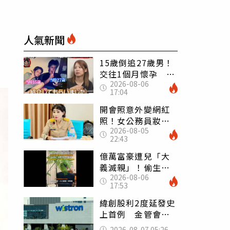
人氣新聞
15歲倒追27歲男！
交往1個月懷孕 36
2026-08-06
歲當阿嬤故事曝光
17:04
開會照意外變網紅
照！女公務員妝容
2026-08-05
掀2千則留言 本人
22:43
怒嗆：化妝有錯嗎
億萬富豪遭兒「大
義滅親」！偷生子
2026-08-06
怕曝光 竟盜鄰居
17:53
身份辦假證落戶
緯創股利2度延發史
上首例 金管會說
重話：考慮收回股
2026-08-07 05:26