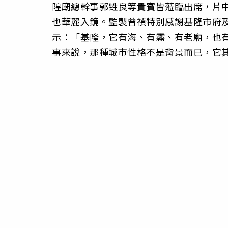
隍廟總幹事郭甡良等貴賓皆蒞臨出席，片
也華麗入鏡。監製曾禎特別感謝基隆市府
示：「基隆，它有海、有霧、有老廟，也
事來說，那種城市性格不是背景而已，它