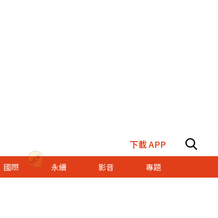
下載 APP
國際
永續
影音
專題