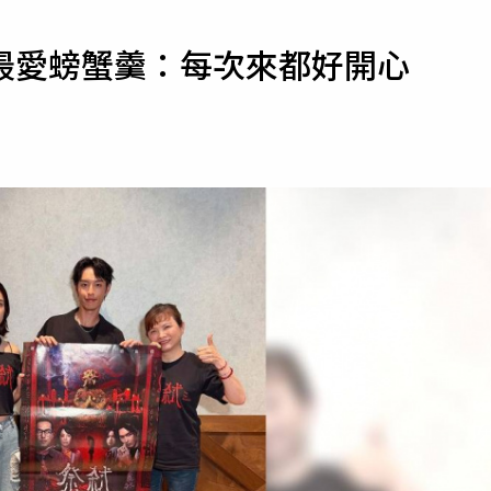
寵物
最愛螃蟹羹：每次來都好開心
運勢
運動
梅酒