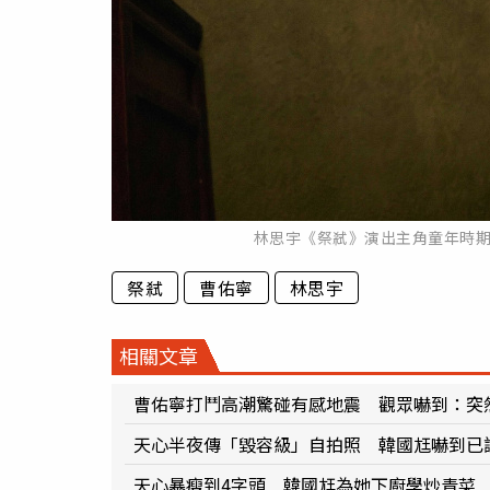
林思宇《祭弒》演出主角童年時
祭弒
曹佑寧
林思宇
相關文章
曹佑寧打鬥高潮驚碰有感地震 觀眾嚇到：突然
天心半夜傳「毀容級」自拍照 韓國尪嚇到已
天心暴瘦到4字頭 韓國尪為她下廚學炒青菜