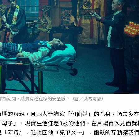
拍攝期間，感覺有種在家的安全感。（圖／威視電影）
時期的母親，且兩人皆飾演「何仙姑」的乩身。過去多
「母子」，現實生活僅差3歲的他們，在片場首次見面就
聲『阿母』，我也回他『兒ㄗㄨ～』，幽默的互動讓我