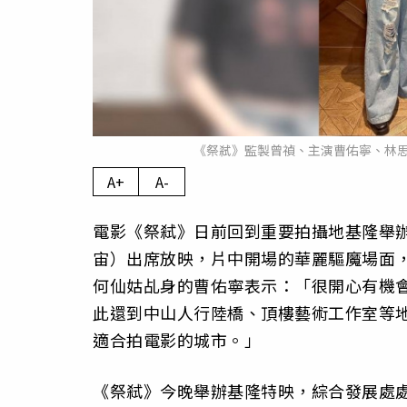
《祭弒》監製曾禎、主演曹佑寧、林
A+
A-
電影《祭弒》日前回到重要拍攝地基隆舉
宙）出席放映，片中開場的華麗驅魔場面
何仙姑乩身的曹佑寧表示：「很開心有機
此還到中山人行陸橋、頂樓藝術工作室等
適合拍電影的城市。」
《祭弒》今晚舉辦基隆特映，綜合發展處