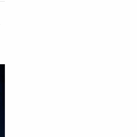
廟
好
，
也