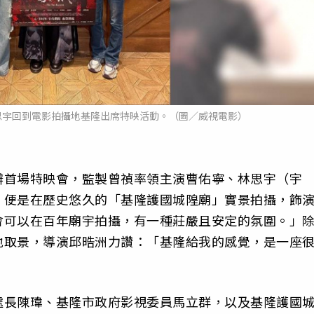
思宇回到電影拍攝地基隆出席特映活動。（圖／威視電影）
辦首場特映會，監製曾禎率領主演曹佑寧、林思宇（宇
，便是在歷史悠久的「基隆護國城隍廟」實景拍攝，飾
會可以在百年廟宇拍攝，有一種莊嚴且安定的氛圍。」
地取景，導演邱晧洲力讚：「基隆給我的感覺，是一座
處長陳瑋、基隆市政府影視委員馬立群，以及基隆護國