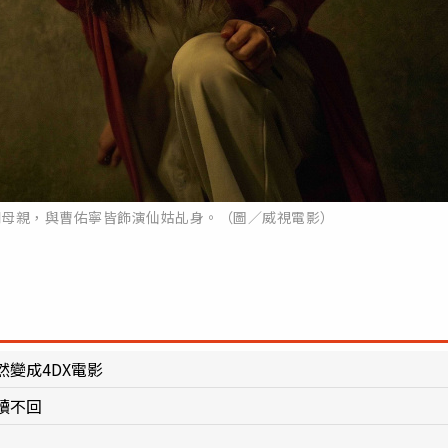
期母親，與曹佑寧皆飾演仙姑乩身。（圖／威視電影）
變成4DX電影
讀不回