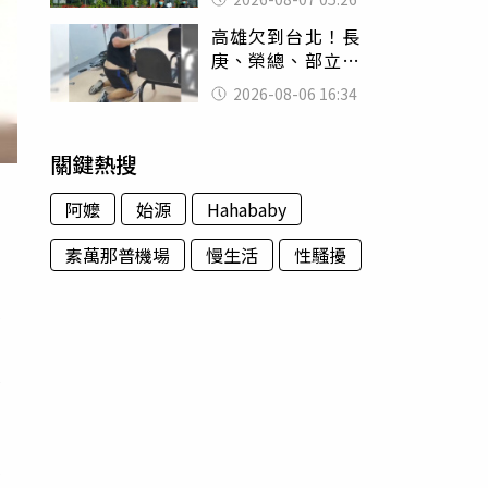
務自辦
高雄欠到台北！長
庚、榮總、部立醫
院都受害 「醫療
2026-08-06 16:34
暴力男」離譜紀錄
曝光
關鍵熱搜
阿嬤
始源
Hahababy
素萬那普機場
慢生活
性騷擾
演
除
很
城