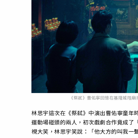
《祭弒》曹佑寧回憶在基隆城隍廟
林思宇這次在《祭弒》中演出曹佑寧童年
運動場碰頭的兩人，初次戲劇合作竟成了
視大笑，林思宇笑說：「他大方的叫我一