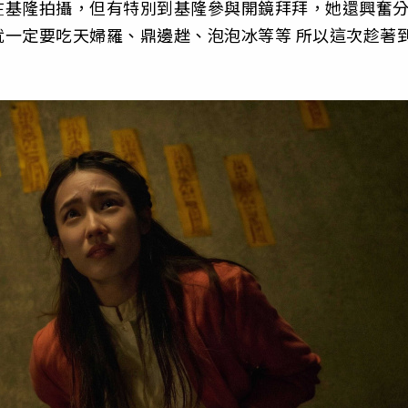
在基隆拍攝，但有特別到基隆參與開鏡拜拜，她還興奮
一定要吃天婦羅、鼎邊趖、泡泡冰等等 所以這次趁著