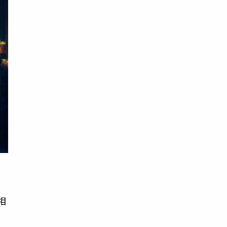
在
相
們