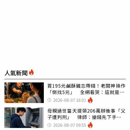
人氣新聞
買195元鹹酥雞忘帶錢！老闆神操作
「倒找5元」 全網看哭：這就是台
灣
2026-08-07 16:01
母親過世當天提領206萬辦後事「父
子遭判刑」 律師：搶錢先下手是
罪
2026-08-07 09:55