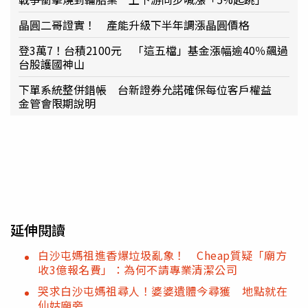
晶圓二哥證實！ 產能升級下半年調漲晶圓價格
登3萬7！台積2100元 「這五檔」基金漲幅逾40％飆過
台股護國神山
下單系統整併錯帳 台新證券允諾確保每位客戶權益
金管會限期說明
延伸閱讀
白沙屯媽祖進香爆垃圾亂象！ Cheap質疑「廟方
收3億報名費」：為何不請專業清潔公司
哭求白沙屯媽祖尋人！婆婆遺體今尋獲 地點就在
仙姑廟旁