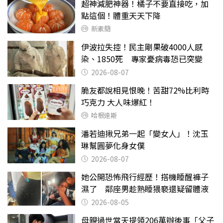
超神減肥神器！橘子不要直接吃，加
點這個！體重天天下降
新素簡
伊波拉失控！民主剛果破4000人感
染、1850死 專家憂病毒恐已突變
2026-08-07
脆友都說相見恨晚！苦甜72%比利時
巧克力 大人味爆紅！
哈根達斯
潘若迪揪兄弟一起「變女人」！沈玉
琳幫圓夢化身女僕
2026-08-07
她公開恐怖飛行經歷！搭機睡醒褲子
濕了 鄰座男趁熟睡猥褻還疑留體液
2026-08-05
母親過世當天提領206萬辦後事「父子