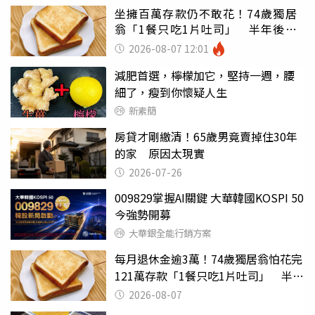
坐擁百萬存款仍不敢花！74歲獨居
翁「1餐只吃1片吐司」 半年後暴
瘦嚇壞女兒
2026-08-07 12:01
減肥首選，檸檬加它，堅持一週，腰
細了，瘦到你懷疑人生
新素簡
房貸才剛繳清！65歲男竟賣掉住30年
的家 原因太現實
2026-07-26
009829掌握AI關鍵 大華韓國KOSPI 50
今強勢開募
大華銀全能行銷方案
每月退休金逾3萬！74歲獨居翁怕花完
121萬存款「1餐只吃1片吐司」 半年
後暴瘦嚇壞女兒
2026-08-07