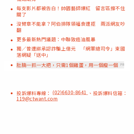
每支影片都被告白！帥園藝師爆紅 留言區撐不住
關了
沒臂章不能拿？阿伯排隊領福食遭拒 兩派網友吵
翻
更多最新熱門議題：中聯致癌油風暴
獨／曾遭綁承認詐騙上億元 「網軍總司令」柬國
落網疑「送中」
肚腩一抓一大把，只需1個雞蛋，用一個瘦一個
PR
(02)6630-8641
投訴爆料專線：
、投訴爆料信箱：
119@ctwant.com