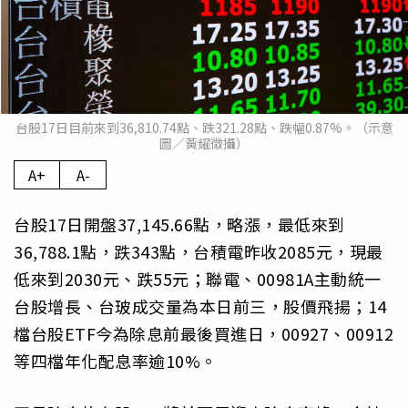
台股17日目前來到36,810.74點、跌321.28點、跌幅0.87%。（示意
圖／黃耀徵攝）
A+
A-
台股17日開盤37,145.66點，略漲，最低來到
36,788.1點，跌343點，台積電昨收2085元，現最
低來到2030元、跌55元；聯電、00981A主動統一
台股增長、台玻成交量為本日前三，股價飛揚；14
檔台股ETF今為除息前最後買進日，00927、00912
等四檔年化配息率逾10%。