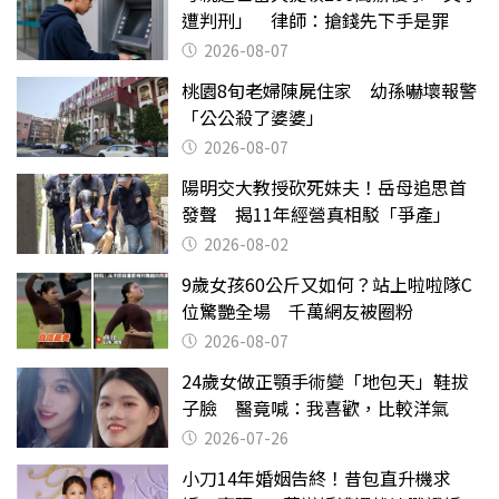
遭判刑」 律師：搶錢先下手是罪
2026-08-07
桃園8旬老婦陳屍住家 幼孫嚇壞報警
「公公殺了婆婆」
2026-08-07
陽明交大教授砍死妹夫！岳母追思首
發聲 揭11年經營真相駁「爭產」
2026-08-02
9歲女孩60公斤又如何？站上啦啦隊C
位驚艷全場 千萬網友被圈粉
2026-08-07
24歲女做正顎手術變「地包天」鞋拔
子臉 醫竟喊：我喜歡，比較洋氣
2026-07-26
小刀14年婚姻告終！昔包直升機求