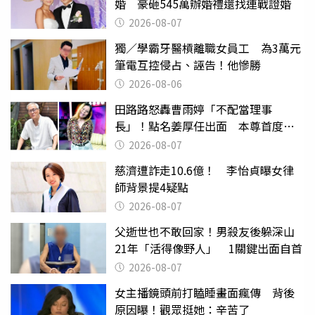
婚 豪砸545萬辦婚禮還找連戰證婚
2026-08-07
獨／學霸牙醫槓離職女員工 為3萬元
筆電互控侵占、誣告！他慘勝
2026-08-06
田路路怒轟曹雨婷「不配當理事
長」！點名姜厚任出面 本尊首度回
應了
2026-08-07
慈濟遭詐走10.6億！ 李怡貞曝女律
師背景提4疑點
2026-08-07
父逝世也不敢回家！男殺友後躲深山
21年「活得像野人」 1關鍵出面自首
2026-08-07
女主播鏡頭前打瞌睡畫面瘋傳 背後
原因曝！觀眾挺她：辛苦了