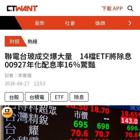
跳至主要內容區塊
下載 APP
最新
社會
娛樂
財經
財經
熱線
聯電台玻成交爆大量 14檔ETF將除息
00927年化配息率16％驚豔
記者：
李蕙璇
2026-04-17 12:53
台股
台積電
ETF
除息