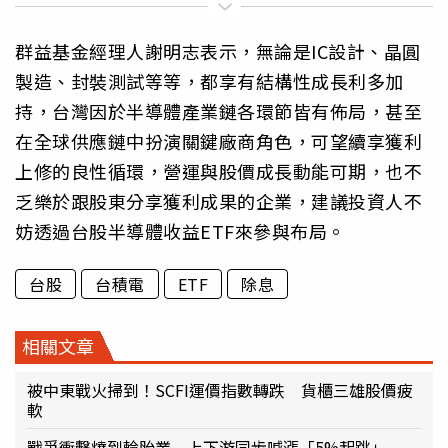
群益基金經理人謝明志表示，無論是IC設計、晶圓
製造、封裝測試等等，都享有結構性成長利多加
持，台灣因於半導體產業鏈各環節皆有佈局，甚至
在全球供應鏈中扮演關鍵廠商角色，可望續享獲利
上修的良性循環，營運與股價成長動能可期，也不
乏樂於跟股東分享獲利成果的企業，建議投資人不
妨透過台股半導體收益ETF來參與布局。
台股
台積電
ETF
除息
相關文章
被中東戰火掃到！SCFI運價指數轉跌 貨櫃三雄股價疲
軟
戰爭衝擊燒到輪胎業 上下游同步喊漲「5%起跳」