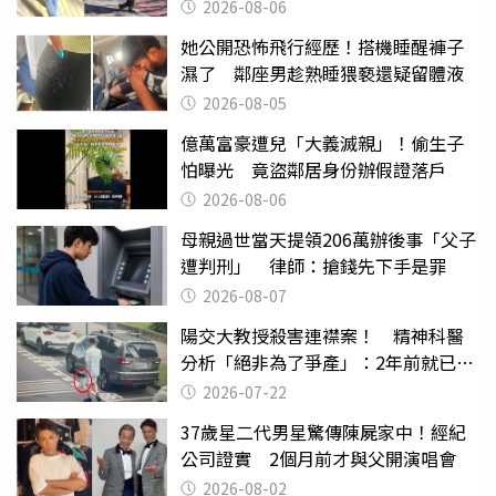
2026-08-06
她公開恐怖飛行經歷！搭機睡醒褲子
濕了 鄰座男趁熟睡猥褻還疑留體液
2026-08-05
億萬富豪遭兒「大義滅親」！偷生子
怕曝光 竟盜鄰居身份辦假證落戶
2026-08-06
母親過世當天提領206萬辦後事「父子
遭判刑」 律師：搶錢先下手是罪
2026-08-07
陽交大教授殺害連襟案！ 精神科醫
分析「絕非為了爭產」：2年前就已言
行詭異
2026-07-22
37歲星二代男星驚傳陳屍家中！經紀
公司證實 2個月前才與父開演唱會
2026-08-02