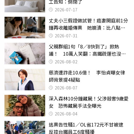
工告知：倒閉了
2026-07-17
丈夫小三假證做試管！癌妻開庭前1分
鐘再收離婚傳票 她崩潰：比八點檔
還扯
2026-07-31
父親群組1句「8／8快到了」掀熱
議！ 10萬人笑翻：高鐵疏運也沒列
父親節
2026-08-02
慈濟遭詐走10.6億！ 李怡貞曝女律
師背景提4疑點
2026-08-07
深入森林10分鐘藏屍！父涉殺害9歲愛
女 恐怖藏屍手法全曝光
2026-08-04
逃票告性騷1／OL省172元不甘被逮
反控台鐵員工6度騷擾