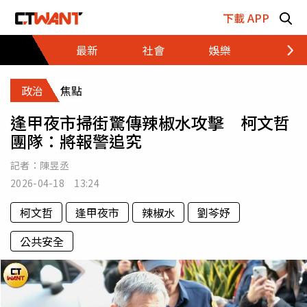
跳至主要內容區塊
下載 APP
最新
社會
娛樂
財經
政治
焦點
逢甲夜市掃街驚傳辣椒水攻擊 柯文哲
團隊：將報警追究
記者：
陳昱丞
2026-04-18 13:24
柯文哲
逢甲夜市
辣椒水
劉芩妤
公共安全