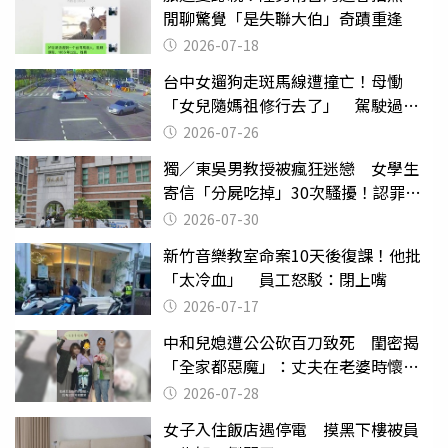
閒聊驚覺「是失聯大伯」奇蹟重逢
2026-07-18
台中女遛狗走斑馬線遭撞亡！母慟
「女兒隨媽祖修行去了」 駕駛過失
致死判9月
2026-07-26
獨／東吳男教授被瘋狂迷戀 女學生
寄信「分屍吃掉」30次騷擾！認罪免
關
2026-07-30
新竹音樂教室命案10天後復課！他批
「太冷血」 員工怒駁：閉上嘴
2026-07-17
中和兒媳遭公公砍百刀致死 閨密揭
「全家都惡魔」：丈夫在老婆時懷孕
摔東西
2026-07-28
女子入住飯店遇停電 摸黑下樓被員