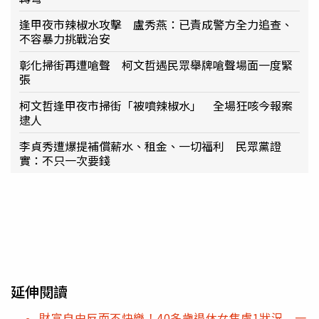
逢甲夜市辣椒水攻擊 盧秀燕：已責成警方全力追查、
不容暴力挑戰治安
彰化掃街再遭嗆聲 柯文哲遇民眾舉牌嗆聲場面一度緊
張
柯文哲逢甲夜市掃街「被噴辣椒水」 全場狂咳今報案
逮人
李貞秀遭爆提補償薪水、租金、一切福利 民眾黨證
實：不只一次要錢
延伸閱讀
財富自由反而不快樂！40多歲退休女焦慮1狀況 一