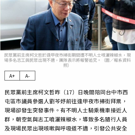
民眾黨前主席柯文哲於逢甲夜市掃街期間遭不明人士噴灑辣椒水，現
場多名志工與民眾出現不適，團隊表示將報警追究。（圖／報系資料
照）
A+
A-
民眾黨前主席柯文哲昨（17）日晚間陪同台中市西
屯區市議員參選人劉芩妤前往逢甲夜市掃街拜票，
現場卻發生突發事件。有不明人士騎乘機車接近人
群，朝空氣與志工噴灑辣椒水，導致多名隨行人員
及現場民眾出現咳嗽與呼吸道不適，引發公共安全