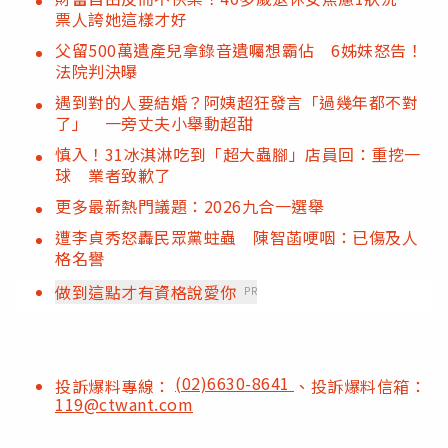
票人誇她這樣才好
父留500萬遺產兒拿錄音遺囑想霸佔 6姊妹怒告！
法院判決曝
遇到對的人要結婚？阿姨超狂發言「過幾年都不對
了」 一旁丈夫小舉動超甜
慎入！31冰淇淋吃到「超大蟲腳」店員回：重挖一
球 業者致歉了
更多最新熱門議題：2026九合一選舉
遭李貞秀怒轟民眾黨蛀蟲 陳智菡哽咽：已傷及人
格名譽
做到這點才有資格說愛你
PR
(02)6630-8641
投訴爆料專線：
、投訴爆料信箱：
119@ctwant.com