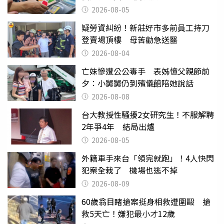
2026-08-05
疑勞資糾紛！新莊好市多前員工持刀
登賣場頂樓 母苦勸急送醫
2026-08-04
亡妹慘遭公公毒手 表姊憶父親節前
夕：小舅舅仍到殯儀館陪她說話
2026-08-08
台大教授性騷擾2女研究生！不服解聘
2年爭4年 結局出爐
2026-08-05
外籍車手來台「領完就跑」！4人快閃
犯案全栽了 機場也逃不掉
2026-08-09
60歲翁目睹搶案挺身相救遭圍毆 搶
救5天亡！嫌犯最小才12歲