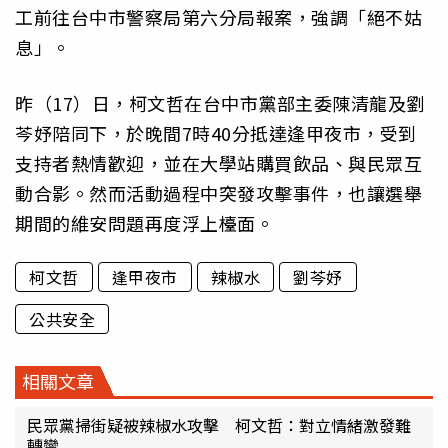
工前往台中市警察局第六分局報案，強調「絕不姑
息」。
昨（17）日，柯文哲在台中市黨部主委陳清龍及劉
芩妤陪同下，於晚間7時40分抵達逢甲夜市，受到
支持者熱情歡迎，並在大學站購買飲品、與民眾互
動合影。然而活動過程中突發攻擊事件，也讓選舉
期間的維安問題再度浮上檯面。
柯文哲
逢甲夜市
辣椒水
劉芩妤
公共安全
相關文章
民眾黨掃街疑被辣椒水攻擊 柯文哲：對立情緒激發難
轉彎