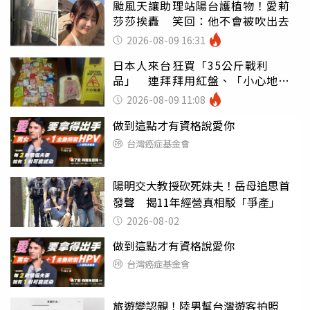
颱風天讓助理站陽台護植物！愛莉
莎莎挨轟 笑回：他不會被吹出去
2026-08-09 16:31
日本人來台狂買「35公斤戰利
品」 連拜拜用紅盤、「小心地
滑」告示牌也帶回家
2026-08-09 11:08
做到這點才有資格說愛你
台灣癌症基金會
陽明交大教授砍死妹夫！岳母追思首
發聲 揭11年經營真相駁「爭產」
2026-08-02
做到這點才有資格說愛你
台灣癌症基金會
旅遊變認親！陸男幫台灣遊客拍照