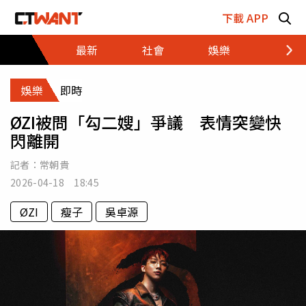
跳至主要內容區塊
下載 APP
最新
社會
娛樂
財經
娛樂
即時
ØZI被問「勾二嫂」爭議 表情突變快
閃離開
記者：
常朝貴
2026-04-18 18:45
ØZI
瘦子
吳卓源