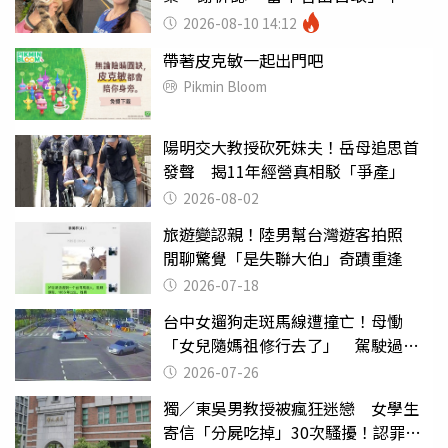
心聲
2026-08-10 14:12
帶著皮克敏一起出門吧
Pikmin Bloom
陽明交大教授砍死妹夫！岳母追思首
發聲 揭11年經營真相駁「爭產」
2026-08-02
旅遊變認親！陸男幫台灣遊客拍照
閒聊驚覺「是失聯大伯」奇蹟重逢
2026-07-18
台中女遛狗走斑馬線遭撞亡！母慟
「女兒隨媽祖修行去了」 駕駛過失
致死判9月
2026-07-26
獨／東吳男教授被瘋狂迷戀 女學生
寄信「分屍吃掉」30次騷擾！認罪免