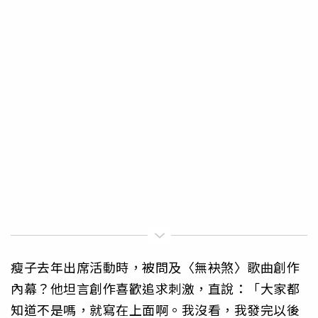
瘦子去年出席活動時，被問及〈無袂煞〉歌曲創作
內幕？他坦言創作喜歡追求刺激，直說：「大家都
知道不是嗎，就寫在上面啊。我沒看，我發完以後