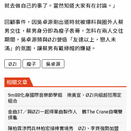
就去做自己的事了。當然知道大家有在討論。」
回顧事件，因吳卓源剛出道時就被爆料與圈外人蔡
男交往，蔡男身分即為瘦子表哥，怎料在兩人交往
期間，吳卓源頻與ØZI營造「友達以上，戀人未
滿」的氛圍，讓蔡男有戴綠帽的嫌疑。
ØZI
瘦子
吳卓源
相關文章
9m88化身國際音樂節學姐 揪黃宣、ØZI共組超狂限定
組合
金曲37／與ØZI一起得單曲製作人 鶴The Crane自嘲雙
摃龜
陳柏霖涉閃兵林柏宏接棒實境秀 ØZI、李齊強勢加盟