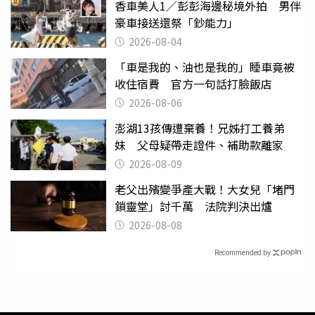
香車美人1／彭彭海邊秘境外拍 男伴
豪車接送還祭「鈔能力」
2026-08-04
「車是我的、油也是我的」睡車竟被
收住宿費 官方一句話打臉飯店
2026-08-06
澎湖13孩傳遭棄養！兄姊打工養弟
妹 父母疑帶走證件、補助款離家
2026-08-09
老父出殯變爭產大戰！大女兒「堵門
鎖靈堂」討千萬 法院判決出爐
2026-08-08
Recommended by