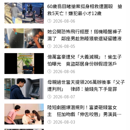
60歲翁目睹搶案挺身相救遭圍毆 搶
救5天亡！嫌犯最小才12歲
2026-08-06
她公開恐怖飛行經歷！搭機睡醒褲子
濕了 鄰座男趁熟睡猥褻還疑留體液
2026-08-05
億萬富豪遭兒「大義滅親」！偷生子
怕曝光 竟盜鄰居身份辦假證落戶
2026-08-06
母親過世當天提領206萬辦後事「父子
遭判刑」 律師：搶錢先下手是罪
2026-08-07
陸短劇圈爆潛規則！富婆砸錢當女
主 狂加吻戲「伸舌咬唇」男演員崩
潰
2026-08-03