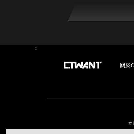
:::
關於C
本