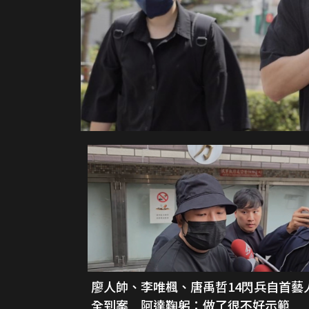
廖人帥、李唯楓、唐禹哲14閃兵自首藝
全到案 阿達鞠躬：做了很不好示範