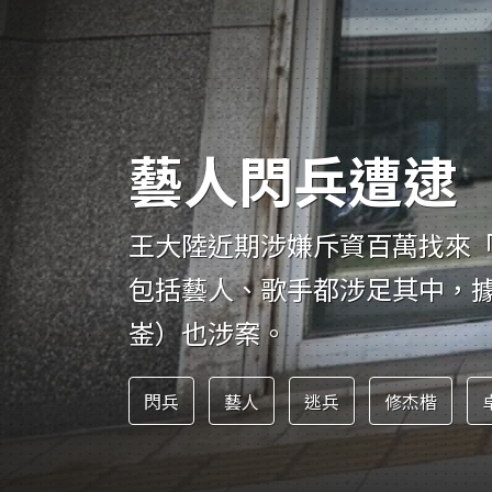
人物
汽車
專欄
房產新勢力
藝人閃兵遭逮
王大陸近期涉嫌斥資百萬找來
包括藝人、歌手都涉足其中，據悉
崟）也涉案。
閃兵
藝人
逃兵
修杰楷