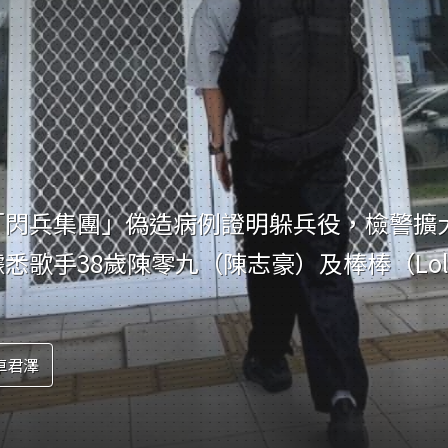
寵物
運勢
運動
梅酒
「閃兵集團」偽造病例證明躲兵役，檢警擴
歌手38歲陳零九（陳志豪）及棒棒（Loll
卓君澤