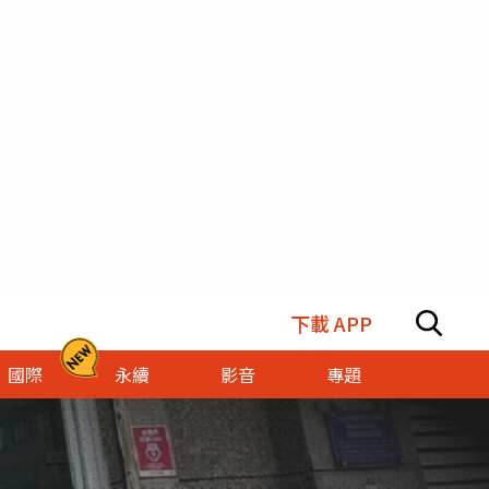
下載 APP
國際
永續
影音
專題