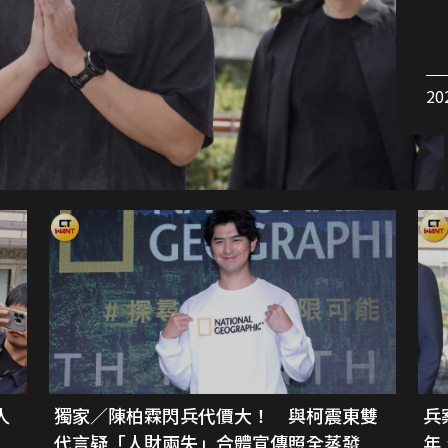
20
人
獨家／陳柏霖閃兵代價大！ 與柯震東雙
兵
代言疑「人財兩失」合體宣傳照全蒸發
年