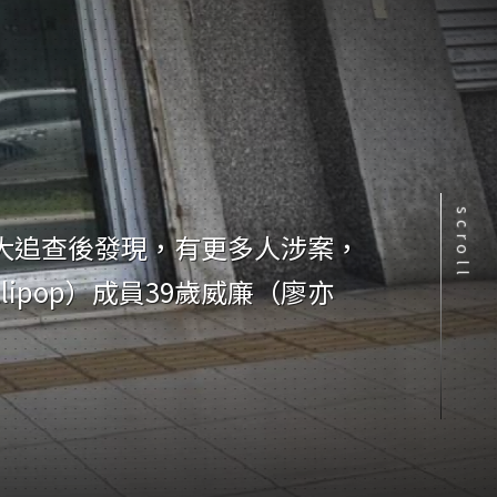
scroll
大追查後發現，有更多人涉案，
ipop）成員39歲威廉（廖亦