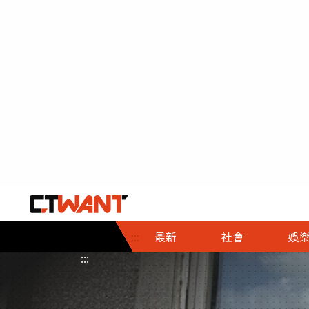
社會首頁
娛樂首頁
財經首頁
政
:::
最新
社會
娛
時事
即時
熱線
:::
直擊
大條
人物
調查
專題
３Ｃ