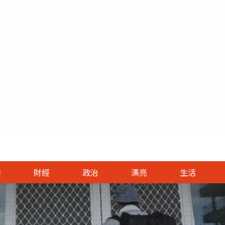
跳至主要內容區塊
治首頁
漂亮首頁
生活首頁
國際首頁
論壇
樂
財經
政治
漂亮
生活
焦點
美容
綜合
最新
新聞
人物
時尚
美旅
大陸
影音
評論
精品
健康