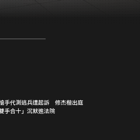
槍手代測逃兵遭起訴 修杰楷出庭
雙手合十」沉默進法院