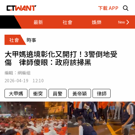
跳至主要內容區塊
下載 APP
最新
社會
娛樂
財經
社會
時事
大甲媽遶境彰化又開打！3警倒地受
傷 律師傻眼：政府該掃黑
編輯：
網編組
2026-04-19 12:10
大甲媽
衝突
員警
黃帝穎
律師