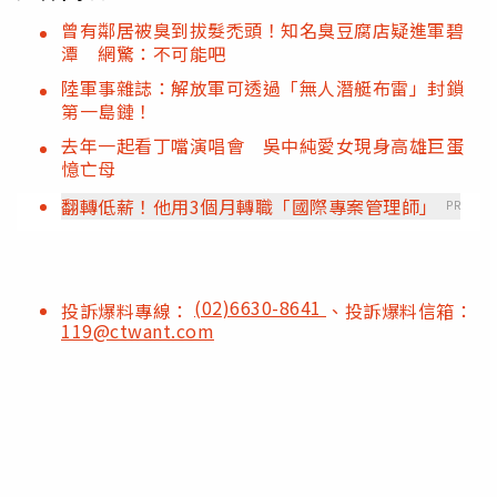
曾有鄰居被臭到拔髮禿頭！知名臭豆腐店疑進軍碧
潭 網驚：不可能吧
陸軍事雜誌：解放軍可透過「無人潛艇布雷」封鎖
第一島鏈！
去年一起看丁噹演唱會 吳中純愛女現身高雄巨蛋
憶亡母
翻轉低薪！他用3個月轉職「國際專案管理師」
PR
(02)6630-8641
投訴爆料專線：
、投訴爆料信箱：
119@ctwant.com