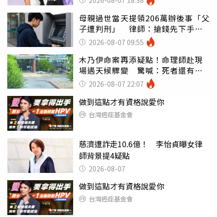
2026-08-07 18:38
母親過世當天提領206萬辦後事「父
子遭判刑」 律師：搶錢先下手是
罪
2026-08-07 09:55
木乃伊命案再添疑點！命理師赴現
場遇天候驟變 驚喊：死者還有冤
屈
2026-08-07 22:07
做到這點才有資格說愛你
台灣癌症基金會
慈濟遭詐走10.6億！ 李怡貞曝女律
師背景提4疑點
2026-08-07
做到這點才有資格說愛你
台灣癌症基金會