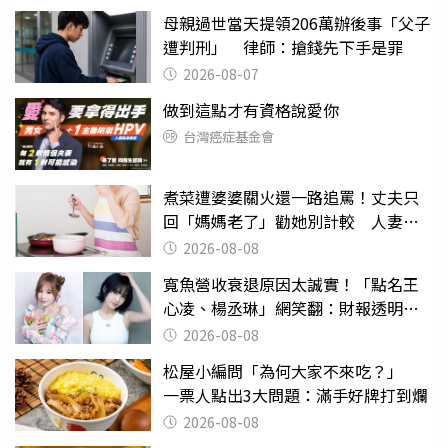
母親過世當天提領206萬辦後事「父子
遭判刑」 律師：搶錢先下手是罪
2026-08-07
做到這點才有資格說愛你
台灣癌症基金會
煮菜遭婆婆關火還一路追罵！丈夫只
回「媽媽老了」勸她別計較 人妻超
崩潰：我像台傭
2026-08-08
寬魚營收衰退原因太誠實！「點名王
心凌、楊丞琳」網笑翻：財報透明度
滿分
2026-08-08
松屋小編問「為何大家不來吃？」
一票人點出3大問題：滿手好牌打到爛
2026-08-08