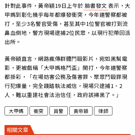
針對此事件，黃帝穎19日上午於
臉書發文
表示，大
甲媽到彰化幾乎每年都爆發衝突，今年連警察都被
打，至少3名警官受傷，甚至其中1位警官被打到流
鼻血倒地，警方現場逮捕2位民眾，以現行犯帶回派
出所。
黃帝穎直言，網路瘋傳群體鬥毆影片，宛如黑幫電
影，更被戲稱「大甲媽格鬥盃」開打，今年連警察
都掛彩，「在場妨害公務及傷害罪、聚眾鬥毆罪現
行犯爆量，完全踐踏執法威信，現場只逮捕1、2
人，難以重建社會法治信任，政府該掃黑了。」
大甲媽
衝突
員警
黃帝穎
律師
相關文章