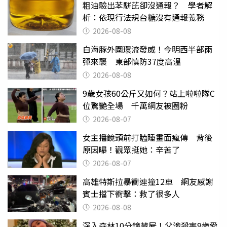
粗油驗出苯駢芘卻沒通報？ 學者解
析：依現行法規台糖沒有通報義務
2026-08-08
白海豚外圍環流發威！今明西半部雨
彈來襲 東部慎防37度高溫
2026-08-08
9歲女孩60公斤又如何？站上啦啦隊C
位驚艷全場 千萬網友被圈粉
2026-08-07
女主播鏡頭前打瞌睡畫面瘋傳 背後
原因曝！觀眾挺她：辛苦了
2026-08-07
高雄特斯拉暴衝連撞12車 網友感謝
賓士擋下衝擊：救了很多人
2026-08-08
深入森林10分鐘藏屍！父涉殺害9歲愛