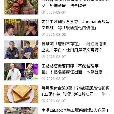
女 恐怖藏屍手法全曝光
2026-08-04
前員工才轉投李多慧！Joeman再談建
文爆紅 認「很清楚他的價值」
2026-08-06
苦苓喊「唐朝不存在」 網紅批瞎編
歷史：李白、杜甫用鮮卑文寫詩？
2026-08-07
田路路怒轟曹雨婷「不配當理事
長」！點名姜厚任出面 本尊首度回
應了
2026-08-07
每月退休金逾3萬！74歲獨居翁怕花完
121萬存款「1餐只吃1片吐司」 半年
後暴瘦嚇壞女兒
2026-08-07
南港LaLaport施工鷹架倒塌1人送醫！