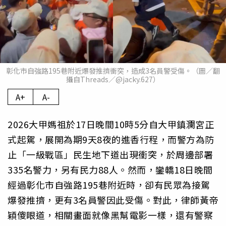
彰化市自強路195巷附近爆發推擠衝突，造成3名員警受傷。（圖／翻
攝自Threads／@jacky.627）
A+
A-
2026大甲媽祖於17日晚間10時5分自大甲鎮瀾宮正
式起駕，展開為期9天8夜的進香行程，而警方為防
止「一級戰區」民生地下道出現衝突，於周邊部署
335名警力，另有民力88人。然而，鑾轎18日晚間
經過彰化市自強路195巷附近時，卻有民眾為接駕
爆發推擠，更有3名員警因此受傷。對此，律師黃帝
穎傻眼道，相關畫面就像黑幫電影一樣，還有警察