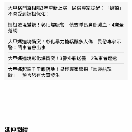
大甲格鬥盃相隔3年重新上演 民俗專家提醒：「搶轎」
不會受到媽祖保佑！
媽祖遶境變調！彰化爆毆警 偵查隊長鼻斷濺血、4嫌全
落網
大甲媽遶境衝突！彰化暴力搶轎釀多人傷 民俗專家示
警：鬧事者會出事
大甲媽遶境彰化爆衝突！3警掛彩送醫 2滋事者遭逮
大甲媽起駕千里眼落地！易經專家驚揭「幽靈船現
蹤」 預言恐有大事發生
延伸閱讀