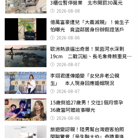
3櫃位暫停營業 北市開罰30萬元
2026-08-08
億萬富豪遭兒「大義滅親」！偷生子
怕曝光 竟盜鄰居身份辦假證落戶
2026-08-06
歐洲熱浪逼出奇景！萊茵河水深剩
19cm 二戰沉船、長毛象骨骸重見天
日
2026-08-07
李翊君遭傳婚變「女兒非老公親
生」 本人現身回應婚姻現況
2026-08-07
15歲倒追27歲男！交往1個月懷孕
36歲當阿嬤故事曝光
2026-08-06
旅遊變認親！陸男幫台灣遊客拍照
閒聊驚覺「是失聯大伯」奇蹟重逢