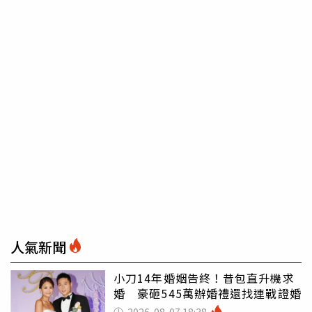
人氣新聞
小刀14年婚姻告終！昔包直升機求
婚 豪砸545萬辦婚禮還找連戰證婚