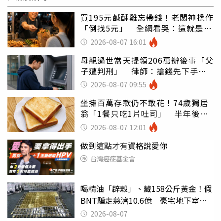
買195元鹹酥雞忘帶錢！老闆神操作
「倒找5元」 全網看哭：這就是台
灣
2026-08-07 16:01
母親過世當天提領206萬辦後事「父
子遭判刑」 律師：搶錢先下手是
罪
2026-08-07 09:55
坐擁百萬存款仍不敢花！74歲獨居
翁「1餐只吃1片吐司」 半年後暴
瘦嚇壞女兒
2026-08-07 12:01
做到這點才有資格說愛你
台灣癌症基金會
喝精油「辟穀」、藏158公斤黃金！假
BNT騙走慈濟10.6億 豪宅地下室竟
挖出乾鮑金庫
2026-08-07