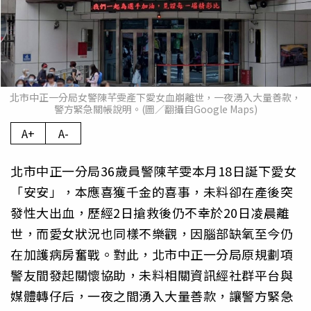
北市中正一分局女警陳芊雯產下愛女血崩離世，一夜湧入大量善款，
警方緊急關帳說明。(圖／翻攝自Google Maps)
A+
A-
北市中正一分局36歲員警陳芊雯本月18日誕下愛女
「安安」，本應喜獲千金的喜事，未料卻在產後突
發性大出血，歷經2日搶救後仍不幸於20日凌晨離
世，而愛女狀況也同樣不樂觀，因腦部缺氧至今仍
在加護病房奮戰。對此，北市中正一分局原規劃項
警友間發起關懷協助，未料相關資訊經社群平台與
媒體轉仔后，一夜之間湧入大量善款，讓警方緊急