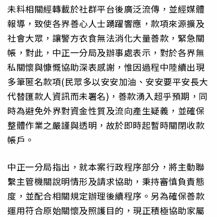
未料相關經轉載於社群平台後廣泛流傳，並經媒體
報導，致使各界善心人士踴躍響應，款項來源擴及
社會大眾，讓警方衣食無法消化大量善款，緊急關
帳，對此，中正一分局及辦事處表示，對於各界無
私關懷與慷慨協助深表感謝，惟因過程中陸續出現
多筆匿名款項(民眾多以安安加油、安安要平安長大
代替匯款人資訊而未署名)，善款湧入超乎預期，同
時為避免外界對資金性質及流向產生疑義，並確保
整體作業之嚴謹與透明，故於即時起暫時關閉收款
帳戶。
中正一分局指出，就本案行政程序部分，將主動聯
繫主管機關說明情形及請求協助，秉持審慎負責態
度，並配合相關規定辦理後續程序。另為確保善款
運用符合原始關懷及照護目的，現正積極協助家屬