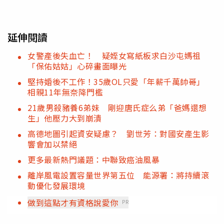
延伸閱讀
女警產後失血亡！ 疑姪女寫紙板求白沙屯媽祖
「保佑姑姑」心碎畫面曝光
堅持婚後不工作！35歲OL只愛「年薪千萬帥哥」
相親11年無奈降門檻
21歲男殺豬養6弟妹 剛迎唐氏症么弟「爸媽還想
生」他壓力大到崩潰
高德地圖引起資安疑慮？ 劉世芳：對國安產生影
響會加以禁絕
更多最新熱門議題：中聯致癌油風暴
離岸風電設置容量世界第五位 能源署：將持續滾
動優化發展環境
做到這點才有資格說愛你
PR