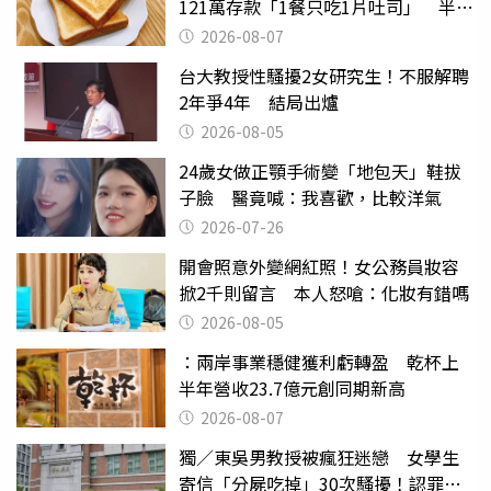
121萬存款「1餐只吃1片吐司」 半年
後暴瘦嚇壞女兒
2026-08-07
台大教授性騷擾2女研究生！不服解聘
2年爭4年 結局出爐
2026-08-05
24歲女做正顎手術變「地包天」鞋拔
子臉 醫竟喊：我喜歡，比較洋氣
2026-07-26
開會照意外變網紅照！女公務員妝容
掀2千則留言 本人怒嗆：化妝有錯嗎
2026-08-05
：兩岸事業穩健獲利虧轉盈 乾杯上
半年營收23.7億元創同期新高
2026-08-07
獨／東吳男教授被瘋狂迷戀 女學生
寄信「分屍吃掉」30次騷擾！認罪免