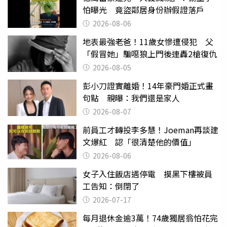
怕曝光 竟盜鄰居身份辦假證落戶
2026-08-06
地表最強老爸！11歲女慘遭侵犯 父
「假冒她」騙噁狼上門後連轟2槍復仇
2026-08-05
彭小刀證實離婚！14年豪門婚正式畫
句點 親曝：我們還是家人
2026-08-07
前員工才轉投李多慧！Joeman再談建
文爆紅 認「很清楚他的價值」
2026-08-06
女子入住飯店遇停電 摸黑下樓被員
工告知：倒閉了
2026-07-17
每月退休金逾3萬！74歲獨居翁怕花完