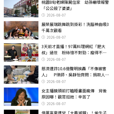
桃園8旬老婦陳屍住家 幼孫嚇壞報警
「公公殺了婆婆」
2026-08-07
展榮展瑞跳舞跳到掛彩！洗腦神曲吸3
千萬次觀看
2026-08-07
3天前才直播！97萬料理網紅「肥大
叔」過世 粉絲憶不對勁：瘦得不合
理
2026-08-07
慈濟遭詐10.6億聲明挨轟「不像被害
人」 P律師、吳靜怡齊問：捐款人有
權知道真相
2026-08-07
女主播鏡頭前打瞌睡畫面瘋傳 背後
原因曝！觀眾挺她：辛苦了
2026-08-07
億萬富豪遭兒「大義滅親」！偷生子