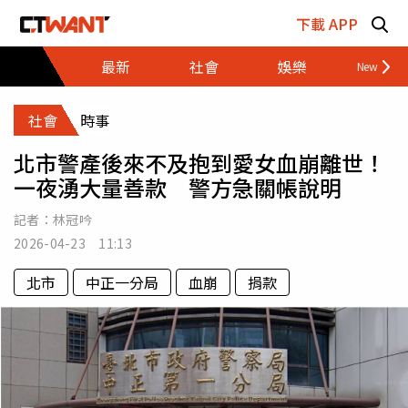
跳至主要內容區塊
下載 APP
最新
社會
娛樂
財經
社會
時事
北市警產後來不及抱到愛女血崩離世！
一夜湧大量善款 警方急關帳說明
記者：
林冠吟
2026-04-23 11:13
北市
中正一分局
血崩
捐款