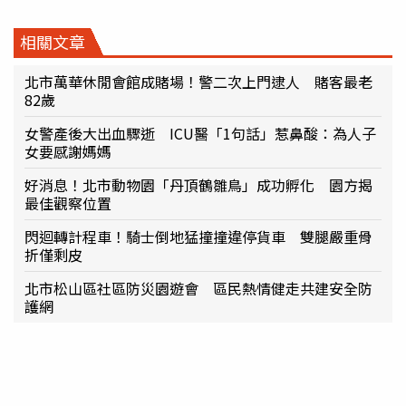
相關文章
北市萬華休閒會館成賭場！警二次上門逮人 賭客最老
82歲
女警產後大出血驟逝 ICU醫「1句話」惹鼻酸：為人子
女要感謝媽媽
好消息！北市動物園「丹頂鶴雛鳥」成功孵化 園方揭
最佳觀察位置
閃迴轉計程車！騎士倒地猛撞撞違停貨車 雙腿嚴重骨
折僅剩皮
北市松山區社區防災園遊會 區民熱情健走共建安全防
護網