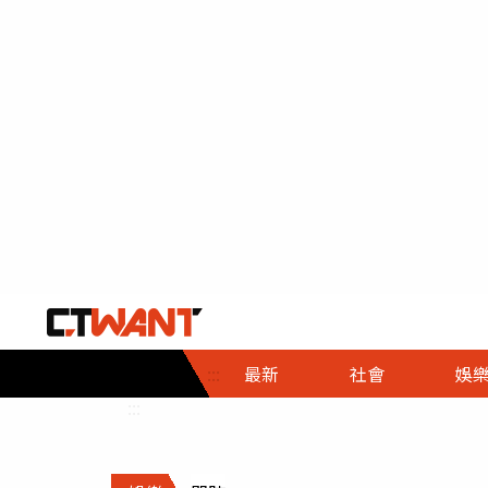
社會首頁
娛樂首頁
財經首頁
政
:::
最新
社會
娛
時事
即時
熱線
:::
直擊
大條
人物
調查
專題
３Ｃ