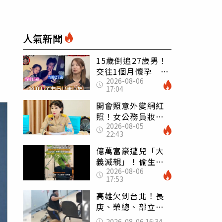
：
人氣新聞
15歲倒追27歲男！
交往1個月懷孕 36
2026-08-06
歲當阿嬤故事曝光
17:04
開會照意外變網紅
照！女公務員妝容
2026-08-05
掀2千則留言 本人
22:43
怒嗆：化妝有錯嗎
億萬富豪遭兒「大
義滅親」！偷生子
2026-08-06
怕曝光 竟盜鄰居
17:53
身份辦假證落戶
高雄欠到台北！長
庚、榮總、部立醫
院都受害 「醫療
2026-08-06 16:34