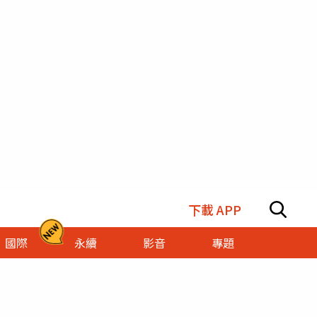
下載 APP
國際
永續
影音
專題