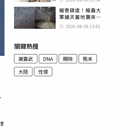
暴力男」離譜紀錄
蝗害肆虐！蝗蟲大
曝光
軍鋪天蓋地襲來宛
如末日 網驚：聖
2026-08-06 13:41
經十災
關鍵熱搜
謝震武
DNA
開除
熊本
大陸
性侵
外
洋
，