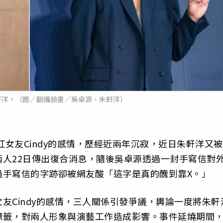
軒洋。（圖／翻攝臉書／吳卓源、朱軒洋）
紅女友Cindy的感情，歷經近兩年沉寂，近日朱軒洋又被
人22日傳出復合消息，隨後吳卓源透過一封手寫信對
過手寫信的字跡卻被網友酸「這字是真的醜到靠X。」
友Cindy的感情，三人關係引發爭議，輿論一度將朱軒
標籤，對兩人形象與演藝工作造成影響。事件延燒期間