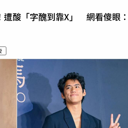
寵物
！遭酸「字醜到靠X」 網看傻眼
運勢
運動
梅酒
愛