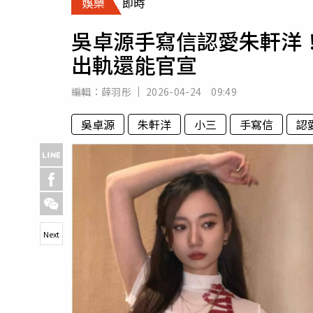
娛樂
即時
人物
汽車
吳卓源手寫信認愛朱軒洋
專欄
出軌還能官宣
房產新勢力
編輯：
薛羽彤
2026-04-24 09:49
吳卓源
朱軒洋
小三
手寫信
認
Next