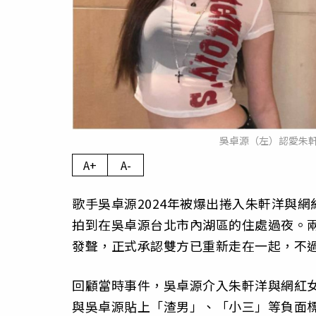
吳卓源（左）認愛朱
A+
A-
歌手吳卓源2024年被爆出捲入朱軒洋與網
拍到在吳卓源台北市內湖區的住處過夜。兩
發聲，正式承認雙方已重新走在一起，不
回顧當時事件，吳卓源介入朱軒洋與網紅女
與吳卓源貼上「渣男」、「小三」等負面