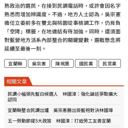
熟政治的選民，在接到民調電話時，或許會因名字
熟悉而增加辨識度。不過，地方人士認為，吳宗憲
擔任立委前多在雙北與桃園從事檢調工作，仍背負
「空降」標籤，在地連結有待加強。同時，還須面
對藍營地方派系內部整合的關鍵變數，選戰懸念將
延續至最後一刻。
宜蘭縣
吳宗憲
陳琬惠
國民黨
民眾黨
相關文章
民調小幅領先藍白候選人 林國漳：強化論述爭取擴大
認同
宜蘭縣整合民調出爐 吳宗憲勝出掛藍袍對決林國璋
五一勞動節提5大政策 林國漳：打造勞工友善宜蘭