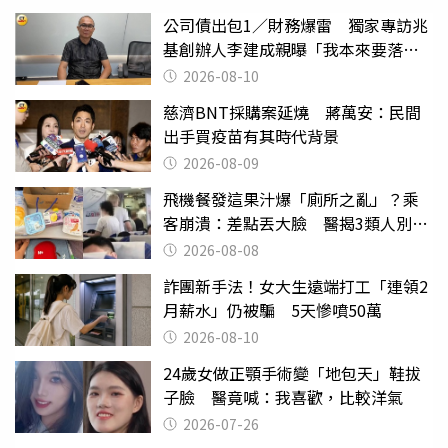
公司債出包1／財務爆雷 獨家專訪兆
基創辦人李建成親曝「我本來要落
跑」
2026-08-10
慈濟BNT採購案延燒 蔣萬安：民間
出手買疫苗有其時代背景
2026-08-09
飛機餐發這果汁爆「廁所之亂」？乘
客崩潰：差點丟大臉 醫揭3類人別亂
喝
2026-08-08
詐團新手法！女大生遠端打工「連領2
月薪水」仍被騙 5天慘噴50萬
2026-08-10
24歲女做正顎手術變「地包天」鞋拔
子臉 醫竟喊：我喜歡，比較洋氣
2026-07-26