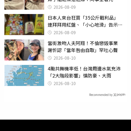
2026-08-09
日本人來台狂買「35公斤戰利品」
連拜拜用紅盤、「小心地滑」告示牌
也帶回家
2026-08-09
當街激吻人夫阿翔！不倫戀毀事業
謝忻認「當年咎由自取」罕吐心聲
2026-08-10
4颱共舞機率低！台灣周邊水氣充沛
「2大階段影響」慎防豪、大雨
2026-08-10
Recommended by