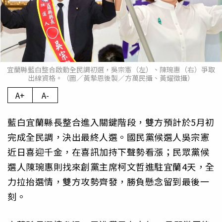
宜蘭縣藍白整合啟動全民調初選，吳宗憲（左）、陳琬惠（右）爭取
出線資格。（圖／黃摯恩後製／方萬民攝、黃耀徵攝）
A+
A-
藍白宜蘭縣長整合進入關鍵階段，雙方預計於5月初
完成全民調，決出最終人選。國民黨候選人吳宗憲
近日喜迎千金，在喜訊加持下聲勢看漲；民眾黨候
選人陳琬惠則找來創黨主席柯文哲進駐宜蘭4天，全
力拉抬選情，雙方攻勢齊發，勝負懸念留到最後一
刻。