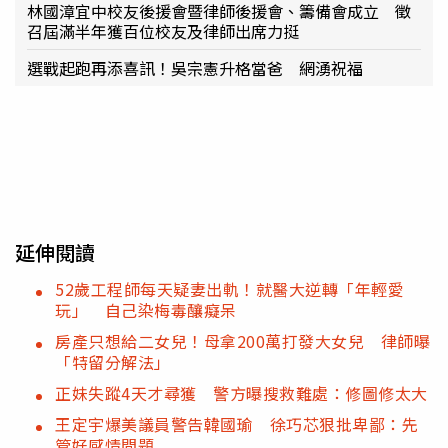
林國漳宜中校友後援會暨律師後援會、籌備會成立 徵
召屆滿半年獲百位校友及律師出席力挺
選戰起跑再添喜訊！吳宗憲升格當爸 網湧祝福
延伸閱讀
52歲工程師每天疑妻出軌！就醫大逆轉「年輕愛
玩」 自己染梅毒釀癡呆
房產只想給二女兒！母拿200萬打發大女兒 律師曝
「特留分解法」
正妹失蹤4天才尋獲 警方曝搜救難處：修圖修太大
王定宇爆美議員警告韓國瑜 徐巧芯狠批卑鄙：先
管好感情問題