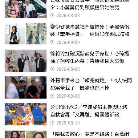
夕：小舅舅仍到殯儀館陪她說話
2026-08-08
鄭伊健蒙嘉慧福岡被捕獲！全黑情侶
裝「牽手掃貨」 結婚13年甜成這樣
2026-08-09
徐莉玲打破沉默談兒子身世！心碎揭
徐子翔輕生內幕：帶給我巨大哀傷
2026-08-08
外籍車手來台「領完就跑」！4人快閃
犯案全栽了 機場也逃不掉
2026-08-09
公司債出包2／李建成辯未參與財務
自救會轟「又再騙」擬團體訴訟
2026-08-10
「陪我去散心」竟是不歸路！百萬網