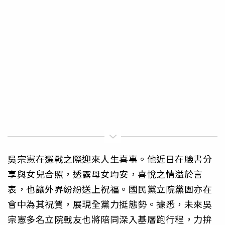
吳宗憲在選戰之際迎來人生喜事。他近日在臉書分
享與女兒合照，透露母女均安，喜悅之情溢於言
表，也讓外界紛紛送上祝福。國民黨立院黨團亦在
會中為其祝賀，展現全黨力挺態勢。據悉，未來吳
宗憲多名立院戰友也將陪同深入基層跑行程，力拚