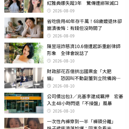
紅雅典娜失蹤3年 驚傳遭綁架滅口
2026-08-09
省吃儉用40年存千萬！68歲嬤退休卻
崩潰後悔：有錢但沒時間了
2026-08-09
陳昱瑄詐慈濟10.6億遭起訴重創律師
形象 全律會說話了
2026-08-10
財政部花百億拱出國票金「大肥
貓」 恐因叫不動副董到立院備詢惹
議
2026-08-10
公司債出包3／兆基李建成羈押 宏碁
入主48小時閃退「不接盤」風暴
2026-08-10
一次性內褲穿到一半「褲頭分離」
妹子裙底滑落尬爆：同事全看光