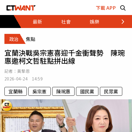
跳至主要內容區塊
下載 APP
最新
社會
娛樂
財經
政治
焦點
宜蘭決戰吳宗憲喜迎千金衝聲勢 陳琬
惠邀柯文哲駐點拼出線
記者：
黃摯恩
2026-04-24 14:59
宜蘭縣
吳宗憲
陳琬惠
國民黨
民眾黨