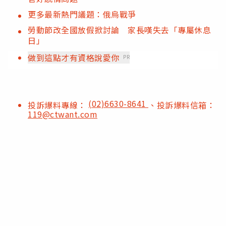
更多最新熱門議題：俄烏戰爭
勞動節改全國放假掀討論 家長嘆失去「專屬休息
日」
做到這點才有資格說愛你
PR
(02)6630-8641
投訴爆料專線：
、投訴爆料信箱：
119@ctwant.com