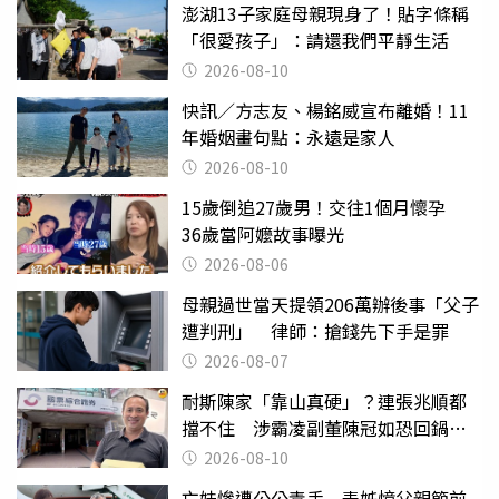
澎湖13子家庭母親現身了！貼字條稱
「很愛孩子」：請還我們平靜生活
2026-08-10
快訊／方志友、楊銘威宣布離婚！11
年婚姻畫句點：永遠是家人
2026-08-10
15歲倒追27歲男！交往1個月懷孕
36歲當阿嬤故事曝光
2026-08-06
母親過世當天提領206萬辦後事「父子
遭判刑」 律師：搶錢先下手是罪
2026-08-07
耐斯陳家「靠山真硬」？連張兆順都
擋不住 涉霸凌副董陳冠如恐回鍋國
票證
2026-08-10
亡妹慘遭公公毒手 表姊憶父親節前