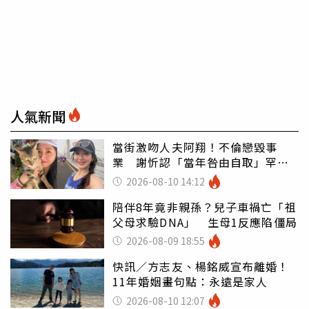
人氣新聞
當街激吻人夫阿翔！不倫戀毀事
業 謝忻認「當年咎由自取」罕吐
心聲
2026-08-10 14:12
陪伴8年竟非親孫？兒子車禍亡「祖
父母求驗DNA」 生母1反應陷僵局
2026-08-09 18:55
快訊／方志友、楊銘威宣布離婚！
11年婚姻畫句點：永遠是家人
2026-08-10 12:07