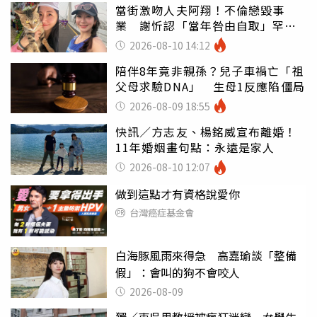
當街激吻人夫阿翔！不倫戀毀事
業 謝忻認「當年咎由自取」罕吐
心聲
2026-08-10 14:12
陪伴8年竟非親孫？兒子車禍亡「祖
父母求驗DNA」 生母1反應陷僵局
2026-08-09 18:55
快訊／方志友、楊銘威宣布離婚！
11年婚姻畫句點：永遠是家人
2026-08-10 12:07
做到這點才有資格說愛你
台灣癌症基金會
白海豚風雨來得急 高嘉瑜談「整備
假」：會叫的狗不會咬人
2026-08-09
獨／東吳男教授被瘋狂迷戀 女學生