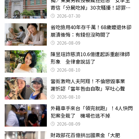
寄信「分屍吃掉」30次騷擾！認罪免
關
2026-07-30
省吃儉用40年存千萬！68歲嬤退休卻
崩潰後悔：有錢但沒時間了
2026-08-09
陳昱瑄詐慈濟10.6億遭起訴重創律師
形象 全律會說話了
2026-08-10
當街激吻人夫阿翔！不倫戀毀事業
謝忻認「當年咎由自取」罕吐心聲
2026-08-10
外籍車手來台「領完就跑」！4人快閃
犯案全栽了 機場也逃不掉
2026-08-09
財政部花百億拱出國票金「大肥