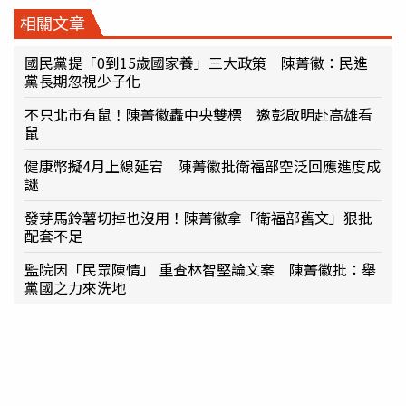
相關文章
國民黨提「0到15歲國家養」三大政策 陳菁徽：民進
黨長期忽視少子化
不只北市有鼠！陳菁徽轟中央雙標 邀彭啟明赴高雄看
鼠
健康幣擬4月上線延宕 陳菁徽批衛福部空泛回應進度成
謎
發芽馬鈴薯切掉也沒用！陳菁徽拿「衛福部舊文」狠批
配套不足
監院因「民眾陳情」 重查林智堅論文案 陳菁徽批：舉
黨國之力來洗地