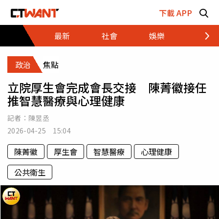
跳至主要內容區塊
下載 APP
最新
社會
娛樂
財經
政治
焦點
立院厚生會完成會長交接 陳菁徽接任
推智慧醫療與心理健康
記者：
陳昱丞
2026-04-25 15:04
陳菁徽
厚生會
智慧醫療
心理健康
公共衛生