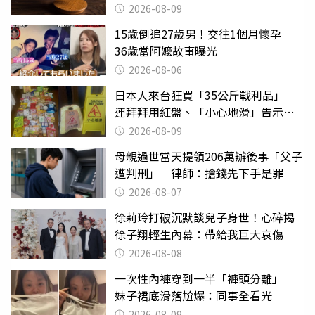
2026-08-09
15歲倒追27歲男！交往1個月懷孕
36歲當阿嬤故事曝光
2026-08-06
日本人來台狂買「35公斤戰利品」
連拜拜用紅盤、「小心地滑」告示牌
也帶回家
2026-08-09
母親過世當天提領206萬辦後事「父子
遭判刑」 律師：搶錢先下手是罪
2026-08-07
徐莉玲打破沉默談兒子身世！心碎揭
徐子翔輕生內幕：帶給我巨大哀傷
2026-08-08
一次性內褲穿到一半「褲頭分離」
妹子裙底滑落尬爆：同事全看光
2026-08-09