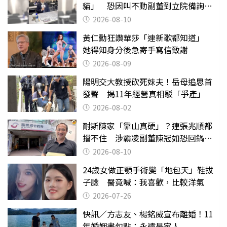
貓」 恐因叫不動副董到立院備詢惹
議
2026-08-10
黃仁勳狂讚華莎「連新歌都知道」
她得知身分後急寄手寫信致謝
2026-08-09
陽明交大教授砍死妹夫！岳母追思首
發聲 揭11年經營真相駁「爭產」
2026-08-02
耐斯陳家「靠山真硬」？連張兆順都
擋不住 涉霸凌副董陳冠如恐回鍋國
票證
2026-08-10
24歲女做正顎手術變「地包天」鞋拔
子臉 醫竟喊：我喜歡，比較洋氣
2026-07-26
快訊／方志友、楊銘威宣布離婚！11
年婚姻畫句點：永遠是家人