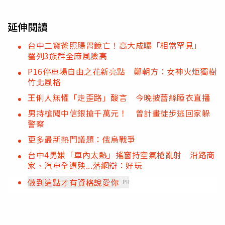
延伸閱讀
台中二寶爸照腸胃鏡亡！高大成曝「相當罕見」
醫列3族群全麻風險高
P16停車場自由之花新亮點 鄭朝方：女神火炬獨樹
竹北風格
王俐人無懼「走歪路」酸言 今晚披蕾絲睡衣直播
男持槍闖中信銀搶千萬元！ 曾計畫徒步逃回家躲
警察
更多最新熱門議題：俄烏戰爭
台中4男嫌「車內太熱」搖窗持空氣槍亂射 沿路商
家、汽車全遭殃...落網辯：好玩
做到這點才有資格說愛你
PR