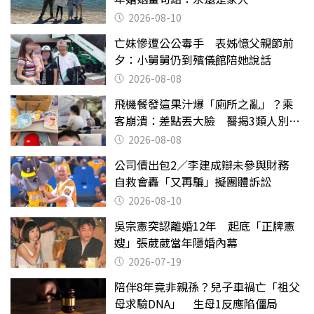
2026-08-10
亡妹慘遭公公毒手 表姊憶父親節前
夕：小舅舅仍到殯儀館陪她說話
2026-08-08
飛機餐發這果汁爆「廁所之亂」？乘
客崩潰：差點丟大臉 醫揭3類人別亂
喝
2026-08-08
公司債出包2／李建成辯未參與財務
自救會轟「又再騙」擬團體訴訟
2026-08-10
吳宗憲突認離婚12年 起底「正牌憲
嫂」張葳葳當年隱婚內幕
2026-07-19
陪伴8年竟非親孫？兒子車禍亡「祖父
母求驗DNA」 生母1反應陷僵局