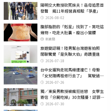
陽明交大教授砍死妹夫！岳母追思首
發聲 揭11年經營真相駁「爭產」
2026-08-02
腹部脂肪的「剋星」找到了，常吃這
幾物，吃走大肚囊，瘦出小蠻腰
新素簡
旅遊變認親！陸男幫台灣遊客拍照
閒聊驚覺「是失聯大伯」奇蹟重逢
2026-07-18
台中女遛狗走斑馬線遭撞亡！母慟
「女兒隨媽祖修行去了」 駕駛過失
致死判9月
2026-07-26
獨／東吳男教授被瘋狂迷戀 女學生
寄信「分屍吃掉」30次騷擾！認罪免
關
2026-07-30