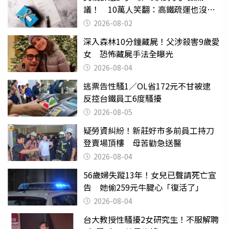
議！ 10萬人笑翻：高鐵疏運也沒列
父親節
2026-08-02
深入森林10分鐘藏屍！父涉殺害9歲愛
女 恐怖藏屍手法全曝光
2026-08-04
逃票告性騷1／OL省172元不甘被逮
反控台鐵員工6度騷擾
2026-08-05
疑勞資糾紛！新莊好市多前員工持刀
登賣場頂樓 母苦勸急送醫
2026-08-04
56歲婦失蹤13年！女兒已聲請死亡宣
告 她偷259元牛腱心「復活了」
2026-08-04
台大教授性騷擾2女研究生！不服解聘