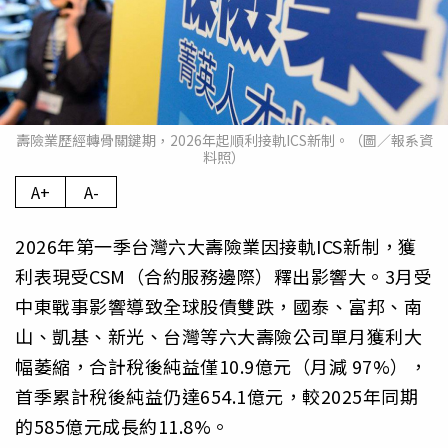
壽險業歷經轉骨關鍵期，2026年起順利接軌ICS新制。（圖／報系資
料照）
A+
A-
2026年第一季台灣六大壽險業因接軌ICS新制，獲
利表現受CSM（合約服務邊際）釋出影響大。3月受
中東戰事影響導致全球股債雙跌，國泰、富邦、南
山、凱基、新光、台灣等六大壽險公司單月獲利大
幅萎縮，合計稅後純益僅10.9億元（月減 97%），
首季累計稅後純益仍達654.1億元，較2025年同期
的585億元成長約11.8%。