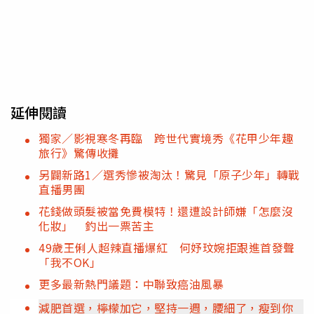
延伸閱讀
獨家／影視寒冬再臨 跨世代實境秀《花甲少年趣
旅行》驚傳收攤
另闢新路1／選秀慘被淘汰！驚見「原子少年」轉戰
直播男團
花錢做頭髮被當免費模特！還遭設計師嫌「怎麼沒
化妝」 釣出一票苦主
49歲王俐人超辣直播爆紅 何妤玟婉拒跟進首發聲
「我不OK」
更多最新熱門議題：中聯致癌油風暴
減肥首選，檸檬加它，堅持一週，腰細了，瘦到你