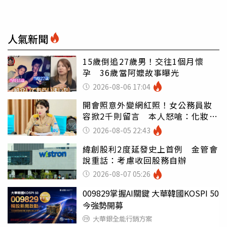
人氣新聞
15歲倒追27歲男！交往1個月懷
孕 36歲當阿嬤故事曝光
2026-08-06 17:04
開會照意外變網紅照！女公務員妝
容掀2千則留言 本人怒嗆：化妝有
錯嗎
2026-08-05 22:43
緯創股利2度延發史上首例 金管會
說重話：考慮收回股務自辦
2026-08-07 05:26
009829掌握AI關鍵 大華韓國KOSPI 50
今強勢開募
大華銀全能行銷方案