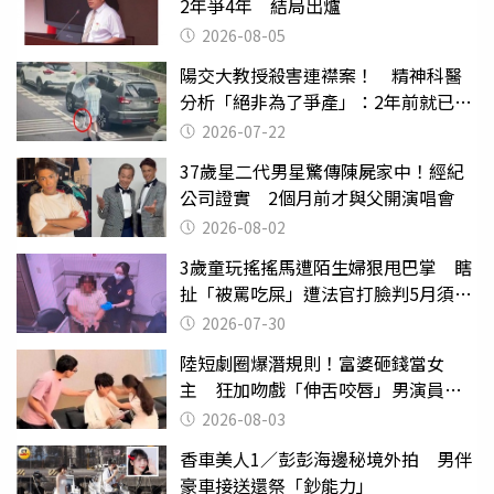
2年爭4年 結局出爐
2026-08-05
陽交大教授殺害連襟案！ 精神科醫
分析「絕非為了爭產」：2年前就已言
行詭異
2026-07-22
37歲星二代男星驚傳陳屍家中！經紀
公司證實 2個月前才與父開演唱會
2026-08-02
3歲童玩搖搖馬遭陌生婦狠甩巴掌 瞎
扯「被罵吃屎」遭法官打臉判5月須入
監
2026-07-30
陸短劇圈爆潛規則！富婆砸錢當女
主 狂加吻戲「伸舌咬唇」男演員崩
潰
2026-08-03
香車美人1／彭彭海邊秘境外拍 男伴
豪車接送還祭「鈔能力」