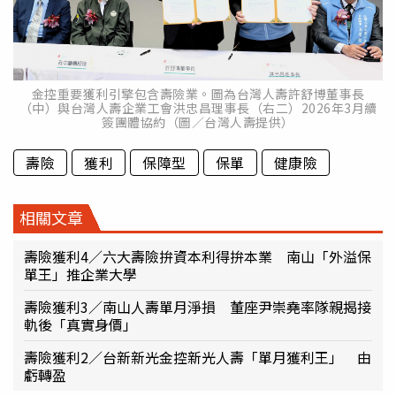
金控重要獲利引擎包含壽險業。圖為台灣人壽許舒博董事長
（中）與台灣人壽企業工會洪忠昌理事長（右二）2026年3月續
簽團體協約（圖／台灣人壽提供）
壽險
獲利
保障型
保單
健康險
相關文章
壽險獲利4／六大壽險拚資本利得拚本業 南山「外溢保
單王」推企業大學
壽險獲利3／南山人壽單月淨損 董座尹崇堯率隊親揭接
軌後「真實身價」
壽險獲利2／台新新光金控新光人壽「單月獲利王」 由
虧轉盈