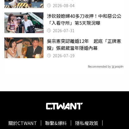
2026-08-04
涉砍殺媳婦40多刀收押！中和惡公公
「入看守所」第5天現況曝
2026-07-31
吳宗憲突認離婚12年 起底「正牌憲
嫂」張葳葳當年隱婚內幕
2026-07-19
Recommended by
關於CTWANT
聯繫&爆料
隱私權政策