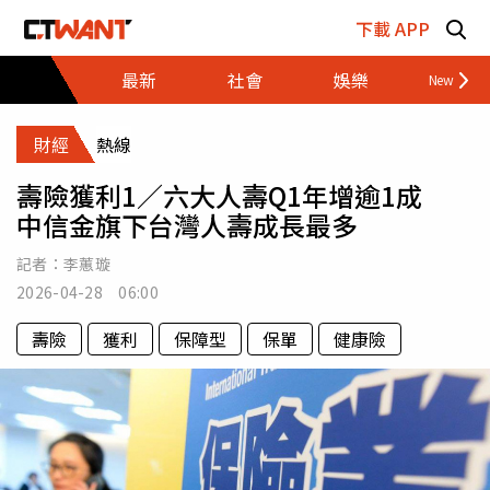
跳至主要內容區塊
下載 APP
最新
社會
娛樂
財經
財經
熱線
壽險獲利1／六大人壽Q1年增逾1成
中信金旗下台灣人壽成長最多
記者：
李蕙璇
2026-04-28 06:00
壽險
獲利
保障型
保單
健康險