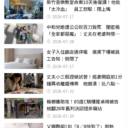
新竹音樂教室命案10天後復課！他批
「太冷血」 員工怒駁：閉上嘴
2026-07-17
中和兒媳遭公公砍百刀致死 閨密揭
「全家都惡魔」：丈夫在老婆時懷孕
摔東西
2026-07-28
女子入住飯店遇停電 摸黑下樓被員
工告知：倒閉了
2026-07-17
丈夫小三假證做試管！癌妻開庭前1分
鐘再收離婚傳票 她崩潰：比八點檔
還扯
2026-07-31
檳榔攤助攻！85度C騎樓擺桌椅被告
檢翻28年舊判決認證非竊佔
2026-07-30
父親群組1句「8／8快到了」掀熱