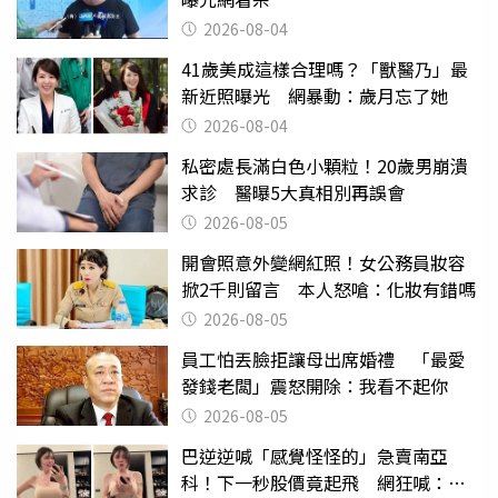
2026-08-04
41歲美成這樣合理嗎？「獸醫乃」最
新近照曝光 網暴動：歲月忘了她
2026-08-04
私密處長滿白色小顆粒！20歲男崩潰
求診 醫曝5大真相別再誤會
2026-08-05
開會照意外變網紅照！女公務員妝容
掀2千則留言 本人怒嗆：化妝有錯嗎
2026-08-05
員工怕丟臉拒讓母出席婚禮 「最愛
發錢老闆」震怒開除：我看不起你
2026-08-05
巴逆逆喊「感覺怪怪的」急賣南亞
科！下一秒股價竟起飛 網狂喊：大V