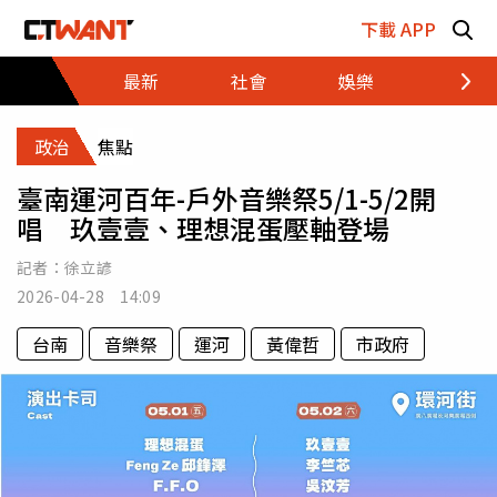
跳至主要內容區塊
下載 APP
最新
社會
娛樂
財經
政治
焦點
臺南運河百年-戶外音樂祭5/1-5/2開
唱 玖壹壹、理想混蛋壓軸登場
記者：
徐立諺
2026-04-28 14:09
台南
音樂祭
運河
黃偉哲
市政府