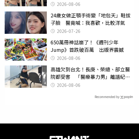
天龍
2026-08-06
24歲女做正顎手術變「地包天」鞋拔
子臉 醫竟喊：我喜歡，比較洋氣
2026-07-26
650萬冊神話崩了！《週刊少年
Jump》首跌破百萬 出版界震撼
2026-08-06
高雄欠到台北！長庚、榮總、部立醫
院都受害 「醫療暴力男」離譜紀錄
曝光
2026-08-06
Recommended by