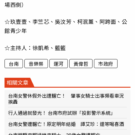
場西側）
☆玖壹壹、李竺芯、吳汶芳、柯泯薰、阿跨面、公
館青少年
☆主持人：徐凱希、籃籃
台南
音樂祭
運河
黃偉哲
市政府
相關文章
台南女警休假外出遭輾亡！ 肇事女騎士出事頻看車況
挨轟
行人通過就發光！ 台南市府試辦「投影警示系統」
台南女警遭輾亡！原定明年結婚 譚艾珍：還等喝喜酒
台南遊覽車輾過機車騎士 28歲女警遭輾亡