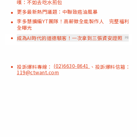
嘆：不如去吃水煎包
更多最新熱門議題：中聯致癌油風暴
李多慧擴編YT團隊！高薪徵全能製作人 完整福利
全曝光
成為AI時代的道德駭客！一次拿到三張資安證照
PR
(02)6630-8641
投訴爆料專線：
、投訴爆料信箱：
119@ctwant.com