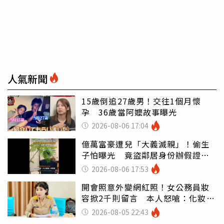
人氣新聞
15歲倒追27歲男！交往1個月懷
孕 36歲當阿嬤故事曝光
2026-08-06 17:04
億萬富豪遭兒「大義滅親」！偷生
子怕曝光 竟盜鄰居身份辦假證落
戶
2026-08-06 17:53
開會照意外變網紅照！女公務員妝
容掀2千則留言 本人怒嗆：化妝有
錯嗎
2026-08-05 22:43