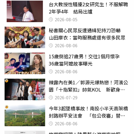
台大教授性騷擾2女研究生！不服解聘
2年爭4年 結局出爐
2026-08-05
秘書關心民眾反遭通緝犯持刀恐嚇
山田摩衣：當時服務處還有很多民眾
2026-08-06
15歲倒追27歲男！交往1個月懷孕
36歲當阿嬤故事曝光
2026-08-06
辣露內在美1／郭源元爆熱戀！河濱公
園「十指緊扣」帥氣KOL 新歡身份
曝光
2026-07-29
今年3起墜橋事故！南投小半天高架橋
封路辦平安法會 「包公夜審」替亡
魂伸冤
2026-08-06