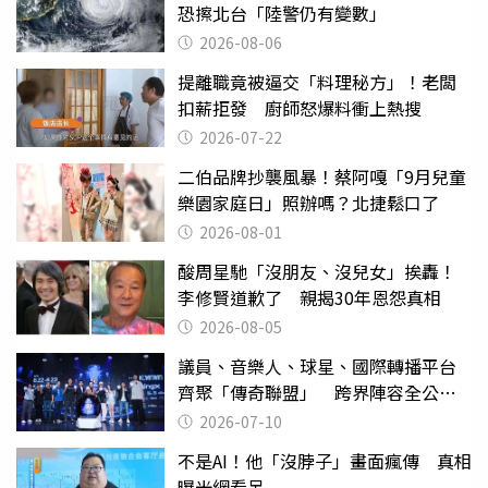
恐擦北台「陸警仍有變數」
2026-08-06
提離職竟被逼交「料理秘方」！老闆
扣薪拒發 廚師怒爆料衝上熱搜
2026-07-22
二伯品牌抄襲風暴！蔡阿嘎「9月兒童
樂園家庭日」照辦嗎？北捷鬆口了
2026-08-01
酸周星馳「沒朋友、沒兒女」挨轟！
李修賢道歉了 親揭30年恩怨真相
2026-08-05
議員、音樂人、球星、國際轉播平台
齊聚「傳奇聯盟」 跨界陣容全公
開 劍指亞洲新傳奇聯賽
2026-07-10
不是AI！他「沒脖子」畫面瘋傳 真相
曝光網看呆