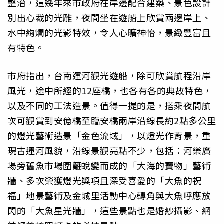
整治，這幾年來市政府在岸邊配合建築、景色設計
別出心裁的光雕，夜間坐在遊船上欣賞兩邊岸上、
水中絢爛的光影特效，令人心曠神怡，景緻豐富且
有特色。
市府指出，台南運河觀光遊船，除可欣賞航程沿岸
風光，途中所經的12座橋，也各有各的典故特色，
以及不同的工法造景。值得一提的是，搭乘夜間航
次可觀賞到安億橋至臨安橋兩岸沿線長約2點多公里
的燈光藝術造景「金色流域」，以燈光作背景，重
現古運河風貌，沿線景觀亮點不少，包括：河樂廣
場旁舊魚市場圍籬蛻變而成的「大海的寶物」藝術
牆、多次榮獲燈光獎項且深受喜愛的「大魚的祝
福」地景藝術及金城里活動中心轉角與大魚呼應放
閃的「大魚星光牆」，這些景點也是婚紗攝影、網