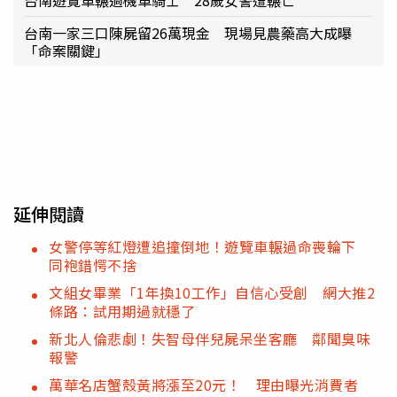
台南一家三口陳屍留26萬現金 現場見農藥高大成曝
「命案關鍵」
延伸閱讀
女警停等紅燈遭追撞倒地！遊覽車輾過命喪輪下
同袍錯愕不捨
文組女畢業「1年換10工作」自信心受創 網大推2
條路：試用期過就穩了
新北人倫悲劇！失智母伴兒屍呆坐客廳 鄰聞臭味
報警
萬華名店蟹殼黃將漲至20元！ 理由曝光消費者