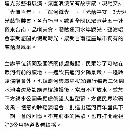
造光影藝術展演，氛圍浪漫又有故事感，現場安排
「光流百年」、「運河織光」、「光蘊平安」3大燈
光藝術裝置，各有巧思。歡迎全國民眾趁著五一連
假來台南，品嚐美食、體驗運河水岸觀光、聽演唱
會享受悠閒的假期時光，感受台南這座城市獨有的
底蘊與風采。
主辦單位新聞及國際關係處提醒，民眾除了可站在
環河街前的腹地，一邊欣賞運河夕陽景緻，一邊聆
聽演唱會外，也規劃河樂廣場4/28進行每週二休園
水池清潔及設施巡檢維護後，當周不再放水，並於
下方親水公園盡頭處架設大型螢幕，方便民眾吹著
晚風、愜意的聆聽演唱會，創造出運河百年盛典下
一期一會的回憶。不克前來的民眾，也可打開電視
第3公用頻道收看轉播。