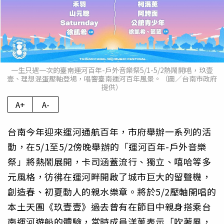
一生只遇一次的臺南運河百年-戶外音樂祭5/1-5/2熱鬧開唱，玖壹
壹、理想混蛋壓軸登場，唱響臺南運河百年風景。（圖／台南市政府
提供）
A+
A-
台南今年迎來運河通航百年，市府舉辦一系列的活
動，在5/1至5/2傍晚舉辦的「運河百年-戶外音樂
祭」將熱鬧展開，卡司涵蓋流行、獨立、嘻哈等多
元風格，彷彿在運河畔開啟了城市巨大的留聲機，
創造春、初夏動人的親水樂章。將於5/2壓軸開唱的
本土天團《玖壹壹》過去曾有在節目中親身搭乘台
南運河遊船的體驗，當時成員洋蔥表示「吹著風，