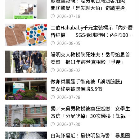
旅遊變認親！陸男幫台灣遊客拍照
閒聊驚覺「是失聯大伯」奇蹟重逢
2026-07-18
二伯Hahababy千元童裝標示「內外層
皆純棉」 SGS檢測證明：內裡100%
聚酯纖維
2026-08-05
陽明交大教授砍死妹夫！岳母追思首
發聲 揭11年經營真相駁「爭產」
2026-08-02
做卵巢囊腫手術竟被「誤切膀胱」
美女終身被毀獲賠5.5億
2026-07-28
獨／東吳男教授被瘋狂迷戀 女學生
寄信「分屍吃掉」30次騷擾！認罪免
關
2026-07-30
白海豚逼近！最快明發海警 暴風圈