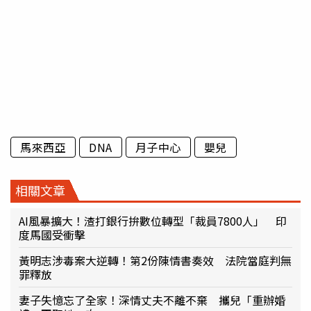
馬來西亞
DNA
月子中心
嬰兒
相關文章
AI風暴擴大！渣打銀行拚數位轉型「裁員7800人」 印
度馬國受衝擊
黃明志涉毒案大逆轉！第2份陳情書奏效 法院當庭判無
罪釋放
妻子失憶忘了全家！深情丈夫不離不棄 攜兒「重辦婚