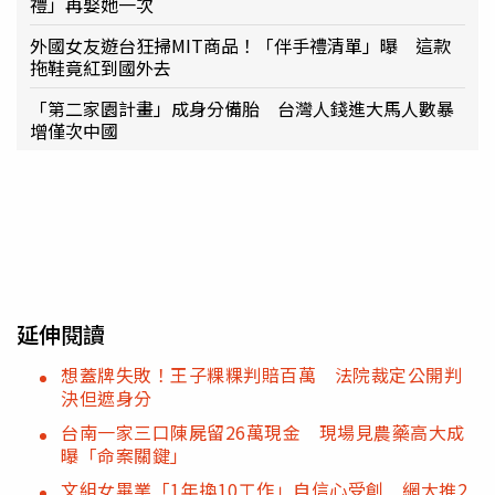
禮」再娶她一次
外國女友遊台狂掃MIT商品！「伴手禮清單」曝 這款
拖鞋竟紅到國外去
「第二家園計畫」成身分備胎 台灣人錢進大馬人數暴
增僅次中國
延伸閱讀
想蓋牌失敗！王子粿粿判賠百萬 法院裁定公開判
決但遮身分
台南一家三口陳屍留26萬現金 現場見農藥高大成
曝「命案關鍵」
文組女畢業「1年換10工作」自信心受創 網大推2