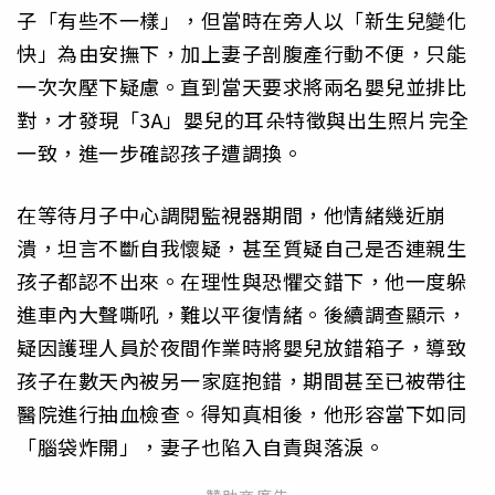
子「有些不一樣」，但當時在旁人以「新生兒變化
快」為由安撫下，加上妻子剖腹產行動不便，只能
一次次壓下疑慮。直到當天要求將兩名嬰兒並排比
對，才發現「3A」嬰兒的耳朵特徵與出生照片完全
一致，進一步確認孩子遭調換。
在等待月子中心調閱監視器期間，他情緒幾近崩
潰，坦言不斷自我懷疑，甚至質疑自己是否連親生
孩子都認不出來。在理性與恐懼交錯下，他一度躲
進車內大聲嘶吼，難以平復情緒。後續調查顯示，
疑因護理人員於夜間作業時將嬰兒放錯箱子，導致
孩子在數天內被另一家庭抱錯，期間甚至已被帶往
醫院進行抽血檢查。得知真相後，他形容當下如同
「腦袋炸開」，妻子也陷入自責與落淚。