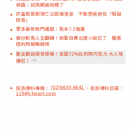
條路：試用期過就穩了
許富凱寫歌憶亡父感傷落淚 不敢想爸爸怕「阻礙
錄音」
更多最新熱門議題：熊本7.1強震
被炒魷魚人生翻轉！她靠自費出版小說紅了 闖進
紐約時報暢銷榜
脆友都說相見恨晚！苦甜72%比利時巧克力 大人味
爆紅！
PR
(02)6630-8641
投訴爆料專線：
、投訴爆料信箱：
119@ctwant.com