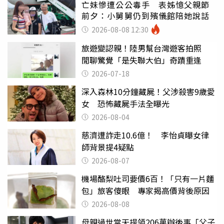
亡妹慘遭公公毒手 表姊憶父親節
前夕：小舅舅仍到殯儀館陪她說話
2026-08-08 12:30
旅遊變認親！陸男幫台灣遊客拍照
閒聊驚覺「是失聯大伯」奇蹟重逢
2026-07-18
深入森林10分鐘藏屍！父涉殺害9歲愛
女 恐怖藏屍手法全曝光
2026-08-04
慈濟遭詐走10.6億！ 李怡貞曝女律
師背景提4疑點
2026-08-07
機場酪梨吐司要價6百！「只有一片麵
包」旅客傻眼 專家揭高價背後原因
2026-08-08
母親過世當天提領206萬辦後事「父子