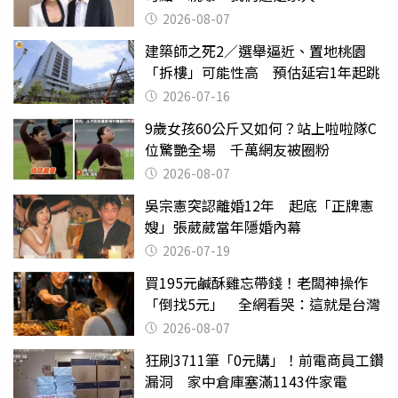
2026-08-07
建築師之死2／選舉逼近、置地桃園
「拆樓」可能性高 預估延宕1年起跳
2026-07-16
9歲女孩60公斤又如何？站上啦啦隊C
位驚艷全場 千萬網友被圈粉
2026-08-07
吳宗憲突認離婚12年 起底「正牌憲
嫂」張葳葳當年隱婚內幕
2026-07-19
買195元鹹酥雞忘帶錢！老闆神操作
「倒找5元」 全網看哭：這就是台灣
2026-08-07
狂刷3711筆「0元購」！前電商員工鑽
漏洞 家中倉庫塞滿1143件家電