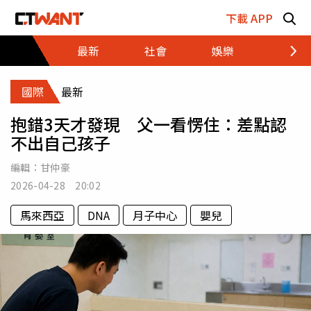
跳至主要內容區塊
下載 APP
最新
社會
娛樂
財經
國際
最新
抱錯3天才發現 父一看愣住：差點認
不出自己孩子
編輯：
甘仲豪
2026-04-28 20:02
馬來西亞
DNA
月子中心
嬰兒