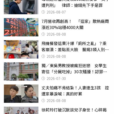
遭判刑」 律師：搶錢先下手是罪
2026-08-07
7月營收再創高！ 「這家」散熱廠周
漲近30%站穩4000大關
2026-08-08
飛機餐發這果汁爆「廁所之亂」？乘
客崩潰：差點丟大臉 醫揭3類人別亂
喝
2026-08-08
獨／東吳男教授被瘋狂迷戀 女學生
寄信「分屍吃掉」30次騷擾！認罪免
關
2026-07-30
丈夫怕痛不肯結紮！人妻連生3孩 控
遭家暴淚喊：真的好累
2026-08-08
徐莉玲打破沉默談兒子身世！心碎揭