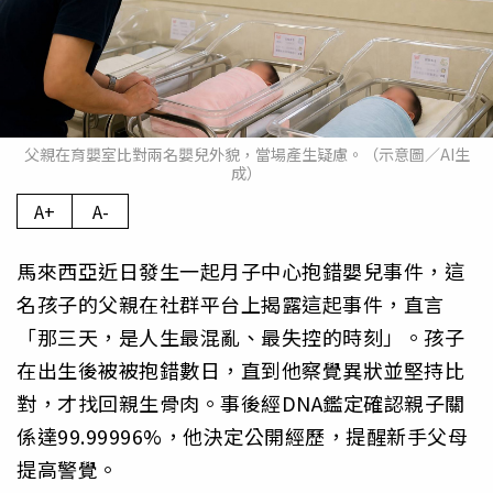
父親在育嬰室比對兩名嬰兒外貌，當場產生疑慮。（示意圖／AI生
成）
A+
A-
馬來西亞近日發生一起月子中心抱錯嬰兒事件，這
名孩子的父親在社群平台上揭露這起事件，直言
「那三天，是人生最混亂、最失控的時刻」。孩子
在出生後被被抱錯數日，直到他察覺異狀並堅持比
對，才找回親生骨肉。事後經DNA鑑定確認親子關
係達99.99996%，他決定公開經歷，提醒新手父母
提高警覺。