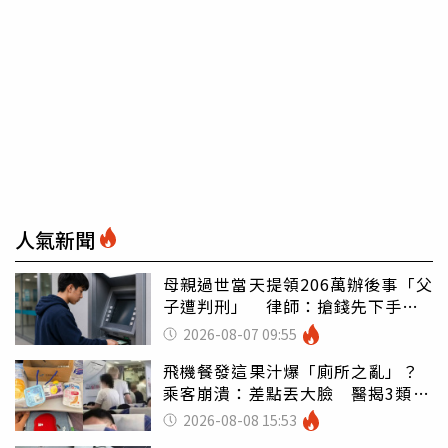
人氣新聞
母親過世當天提領206萬辦後事「父
子遭判刑」 律師：搶錢先下手是
罪
2026-08-07 09:55
飛機餐發這果汁爆「廁所之亂」？
乘客崩潰：差點丟大臉 醫揭3類人
別亂喝
2026-08-08 15:53