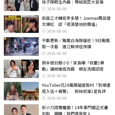
徐子翔輕生內幕：帶給我巨大哀傷
2026-08-08
前員工才轉投李多慧！Joeman再談建
文爆紅 認「很清楚他的價值」
2026-08-06
不斷更新／颱風白海豚逼近！9日颱風
假一次看 連江縣停班停課
2026-08-08
原本很討厭小S！家長曝「校慶1舉
動」讓她徹底改觀 網友洗版認證
2026-08-08
YouTuber花19萬開箱度假村「到場遭
拒入住＋報警」 粉絲怒灌1星負評
2026-08-08
彭小刀證實離婚！14年豪門婚正式畫
句點 親曝：我們還是家人