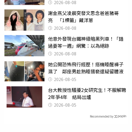
2026-08-08
謝金燕父凌晨突發文思念爸爸豬哥
亮 「1標籤」藏洋蔥
2026-08-08
他意外發現台鐵神級暗黑列車！「錯
過要等一週」網驚：以為絕跡
2026-08-08
她公開恐怖飛行經歷！搭機睡醒褲子
濕了 鄰座男趁熟睡猥褻還疑留體液
2026-08-05
台大教授性騷擾2女研究生！不服解聘
2年爭4年 結局出爐
2026-08-05
Recommended by