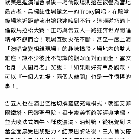
歐美巡迴演唱會最後一場倫敦場則選在被譽為當地
最古老、具標誌性場館之一的Troxy開唱，在殿堂
級場地近距離演出讓歌迷嗨到不行。這趟碰巧遇上
倫敦馬拉松大賽，正巧與告五人一路狂奔世界開唱
精神不謀而合！現場互動火花不斷，甚至一度上演
「演唱會變相親現場」的趣味橋段。場地內的雙人
雅座，讓不少彼此不認識的觀眾面對面而坐，雲安
化身「人間月老」笑說：「如果剛好有單身觀眾，
可以『一個人進場、兩個人離開』也是一件很棒的
事！」
告五人也在演出空檔切換靈感充電模式，朝聖艾菲
爾鐵塔、巴黎聖母院、畢卡索美術館等經典地標，
並大啖法式蝸牛、酥皮濃湯、油封鴨，從視覺到味
蕾全面感受巴黎魅力。結束巴黎站後，三人首次搭