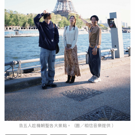
告五人趁機朝聖各大景點。（圖／相信音樂提供 ）