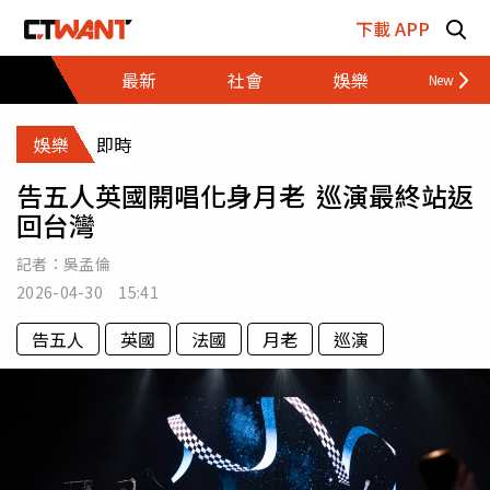
跳至主要內容區塊
下載 APP
最新
社會
娛樂
財經
娛樂
即時
告五人英國開唱化身月老 巡演最終站返
回台灣
記者：
吳孟倫
2026-04-30 15:41
告五人
英國
法國
月老
巡演