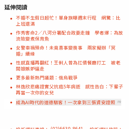
延伸閱讀
不婚不生假日超忙！單身族曝週末行程 網驚：比
上班還滿
作秀害命2／八河分署配合政要走鐘 學者爆：為放
流險變煮保育魚
女警車禍殞命！未竟喜事變喪事 兩家擬辦「冥
婚」續緣
性感直播再翻紅！王俐人曾為扛債餐廳打工 被老
闆娘嫉妒逼走
更多最新熱門議題：俄烏戰爭
林逸欣悲痛證實父抗癌5年病逝 感性告白：下輩子
再當一次你的女兒
成為AI時代的道德駭客！一次拿到三張資安證照
PR
(02)6630-8641