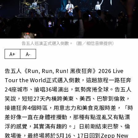
告五人巡演正式邁入倒數。（圖／相信音樂提供）
A+
A-
告五人《Run, Run, Run! 黑夜狂奔》2026 Live
Tour the World正式邁入倒數，這趟旅程一路狂奔
24座城市、搶唱36場演出，氣勢席捲全球。告五人
笑說，短短27天內橫跨美東、美西、巴黎到倫敦，
接連狂奔4個時區，用意志力和美食克服時差，「時
差好像一直在身體裡攪動，那種有點混亂又有點漂
浮的感覺，其實滿有趣的。」日前剛結束巴黎、倫
敦場後，最終場將於5月16、17日回到Zepp New