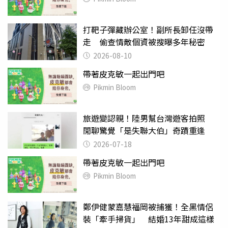
打靶子彈藏辦公室！副所長卸任沒帶
走 偷查情敵個資被搜曝多年秘密
2026-08-10
帶著皮克敏一起出門吧
Pikmin Bloom
旅遊變認親！陸男幫台灣遊客拍照
閒聊驚覺「是失聯大伯」奇蹟重逢
2026-07-18
帶著皮克敏一起出門吧
Pikmin Bloom
鄭伊健蒙嘉慧福岡被捕獲！全黑情侶
裝「牽手掃貨」 結婚13年甜成這樣