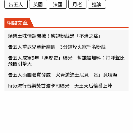
告五人
英國
法國
月老
巡演
相關文章
頌樂土味情話開撩！笑認粉絲患「不治之症」
告五人重返兒童新樂園 3分鐘煙火寵千名粉絲
告五人成軍9年「黑歷史」曝光 哲謙被爆料：打呼聲比
飛機引擎大
告五人雨團體質發威 犬青遊迪士尼見「她」竟噴淚
hito流行音樂獎首波卡司曝光 天王天后輪番上陣