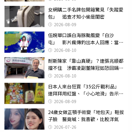
女網購二手名牌包開箱驚見「失蹤愛
包」 追查才知小偷是閨密
2026-08-09
伍婉華口誤白海豚颱風變「白沙
屯」 影片瘋傳釣出本人回應：當下
懊惱到現在
2026-08-10
耐斯陳家「靠山真硬」？連張兆順都
擋不住 涉霸凌副董陳冠如恐回鍋國
票證
2026-08-10
日本人來台狂買「35公斤戰利品」
連拜拜用紅盤、「小心地滑」告示牌
也帶回家
2026-08-09
24歲女做正顎手術變「地包天」鞋拔
子臉 醫竟喊：我喜歡，比較洋氣
2026-07-26