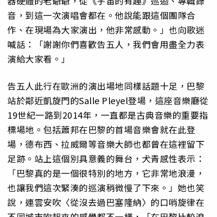
器硬體的老爺爺，從《宇宙的有趣》巡迴、專輯錄
音，到這一次演唱會都在。他說能跟這個團隊合
作、在現場為大家演出，他非常感動。」也向歌迷
喊話：「謝謝你們喜歡告五人，我們會用盡全力表
演給大家看。」
告五人此行在歐洲的演出場地同樣話題十足，巴黎
站於鄰近凱旋門的Salle Pleyel登場，這座音樂廳從
19世紀一路到2014年，一直都是古典音樂的重要指
標場地。包括蕭邦在巴黎的首場音樂會就在此登
場，德布西、拉威爾等音樂大師也都曾在這裡留下
足跡。站上這個別具意義的舞台，犬青感性表示：
「巴黎真的是一個很特別的地方，它非常地浪漫，
也讓我們這次緊湊的巡演稍微慢了下來。」她也笑
說，連雲安吹〈從沒去過巴塞隆納〉的口哨旋律在
不同城市吹起來的感覺都不一樣，「在巴黎比較浪