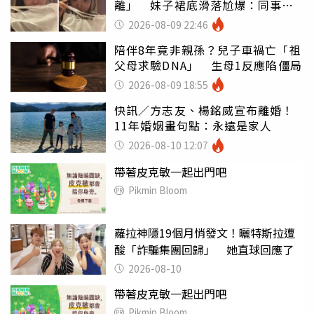
離」 妹子裙底滑落尬爆：同事全
看光
2026-08-09 22:46
陪伴8年竟非親孫？兒子車禍亡「祖
父母求驗DNA」 生母1反應陷僵局
2026-08-09 18:55
快訊／方志友、楊銘威宣布離婚！
11年婚姻畫句點：永遠是家人
2026-08-10 12:07
帶著皮克敏一起出門吧
Pikmin Bloom
蘿拉神隱19個月悄發文！曬特斯拉遭
酸「詐騙集團回歸」 她直球回應了
2026-08-10
帶著皮克敏一起出門吧
Pikmin Bloom