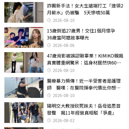
詐團新手法！女大生遠端打工「連領2
月薪水」仍被騙 5天慘噴50萬
2026-08-10
15歲倒追27歲男！交往1個月懷孕
36歲當阿嬤故事曝光
2026-08-06
47歲背影被誤認剛畢業！KIMIKO親揭
真實體重網驚呆：這身材居然快60公
斤？
2026-08-10
醫療暴力頻傳！近一半受害者是護理
師 醫嘆：在醫院揮拳代價比你想像
的還要大
2026-08-10
陽明交大教授砍死妹夫！岳母追思首
發聲 揭11年經營真相駁「爭產」
2026-08-02