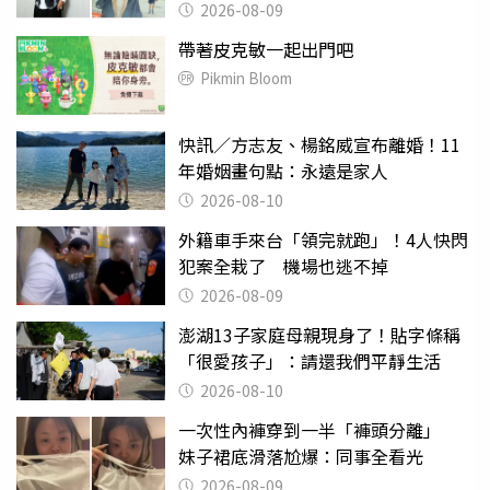
2026-08-09
帶著皮克敏一起出門吧
Pikmin Bloom
快訊／方志友、楊銘威宣布離婚！11
年婚姻畫句點：永遠是家人
2026-08-10
外籍車手來台「領完就跑」！4人快閃
犯案全栽了 機場也逃不掉
2026-08-09
澎湖13子家庭母親現身了！貼字條稱
「很愛孩子」：請還我們平靜生活
2026-08-10
一次性內褲穿到一半「褲頭分離」
妹子裙底滑落尬爆：同事全看光
2026-08-09