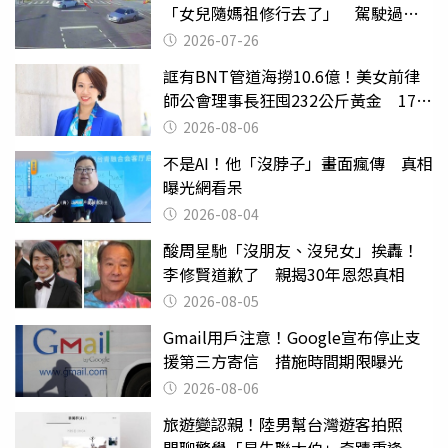
「女兒隨媽祖修行去了」 駕駛過失
致死判9月
2026-07-26
誆有BNT管道海撈10.6億！美女前律
師公會理事長狂囤232公斤黃金 17人
遭起訴
2026-08-06
不是AI！他「沒脖子」畫面瘋傳 真相
曝光網看呆
2026-08-04
酸周星馳「沒朋友、沒兒女」挨轟！
李修賢道歉了 親揭30年恩怨真相
2026-08-05
Gmail用戶注意！Google宣布停止支
援第三方寄信 措施時間期限曝光
2026-08-06
旅遊變認親！陸男幫台灣遊客拍照