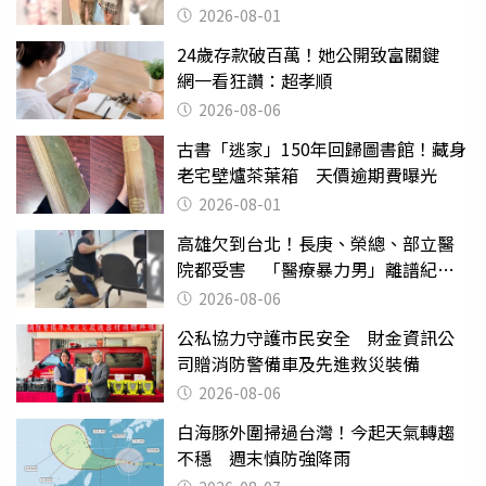
2026-08-01
24歲存款破百萬！她公開致富關鍵
網一看狂讚：超孝順
2026-08-06
古書「逃家」150年回歸圖書館！藏身
老宅壁爐茶葉箱 天價逾期費曝光
2026-08-01
高雄欠到台北！長庚、榮總、部立醫
院都受害 「醫療暴力男」離譜紀錄
曝光
2026-08-06
公私協力守護市民安全 財金資訊公
司贈消防警備車及先進救災裝備
2026-08-06
白海豚外圍掃過台灣！今起天氣轉趨
不穩 週末慎防強降雨