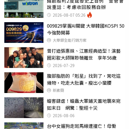
緯創股利2度延發史上首例 金管會
說重話：考慮收回股務自辦
2026-08-07 05:26
009829掌握AI關鍵 大華韓國KOSPI 50
今強勢開募
大華銀全能行銷方案
曾打造張惠妹、江蕙經典造型！演藝
圈彩妝大師陳聆薇離世 享年56歲
2026-07-29
腹部脂肪的「剋星」找到了，常吃這
幾物，吃走大肚囊，瘦出小蠻腰
新素簡
蝗害肆虐！蝗蟲大軍鋪天蓋地襲來宛
如末日 網驚：聖經十災
2026-08-06
台中女遛狗走斑馬線遭撞亡！母慟