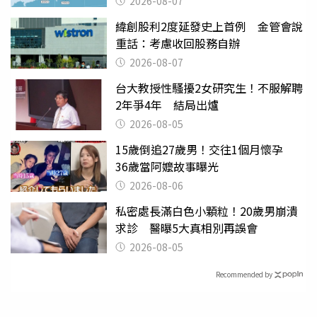
2026-08-07
緯創股利2度延發史上首例 金管會說
重話：考慮收回股務自辦
2026-08-07
台大教授性騷擾2女研究生！不服解聘
2年爭4年 結局出爐
2026-08-05
15歲倒追27歲男！交往1個月懷孕
36歲當阿嬤故事曝光
2026-08-06
私密處長滿白色小顆粒！20歲男崩潰
求診 醫曝5大真相別再誤會
2026-08-05
Recommended by