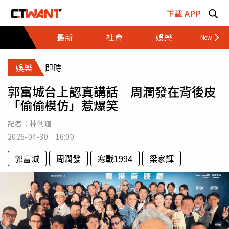
跳至主要內容區塊
下載 APP
最新
社會
娛樂
財經
娛樂
即時
郭富城台上認真講話 周潤發在背後皮
「偷偷模仿」惹爆笑
記者：
林俐瑄
2026-04-30 16:00
郭富城
周潤發
寒戰1994
梁家輝