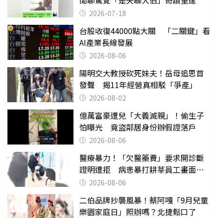
閒聊驚覺「是失聯大伯」奇蹟重逢
2026-07-18
台股收復44000點大關 「二關鍵」看
AI產業長線發展
2026-08-06
陽明交大教授砍死妹夫！岳母追思首
發聲 揭11年經營真相駁「爭產」
2026-08-02
億萬富豪遭兒「大義滅親」！偷生子
怕曝光 竟盜鄰居身份辦假證落戶
2026-08-06
醫療暴力！「欠醫藥費」要求開診斷
證明遭拒 病患暴打耕莘員工畫面曝
光
2026-08-06
二伯品牌抄襲風暴！蔡阿嘎「9月兒童
樂園家庭日」照辦嗎？北捷鬆口了