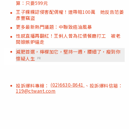
算：只要599元
王子粿粿認侵害配偶權！連帶賠100萬 她反告范姜
彥豐竊盜
更多最新熱門議題：中聯致癌油風暴
性感直播再翻紅！王俐人曾為扛債餐廳打工 被老
闆娘嫉妒逼走
減肥首選，檸檬加它，堅持一週，腰細了，瘦到你
懷疑人生
PR
(02)6630-8641
投訴爆料專線：
、投訴爆料信箱：
119@ctwant.com