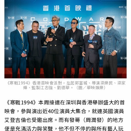
《寒戰1994》香港首映會派對，左起郭富城、導演梁樂民、梁家
輝、監製江志強、劉德華。（圖／華映娛樂）
《寒戰1994》本周接連在深圳與香港舉辦盛大的首
映會，參與演出近40位演員大集合，就連英國演員
艾登吉倫也受邀出席。而有發哥（周潤發）的地方
便是充滿活力與笑聲，他不但不停的與所有藝人玩