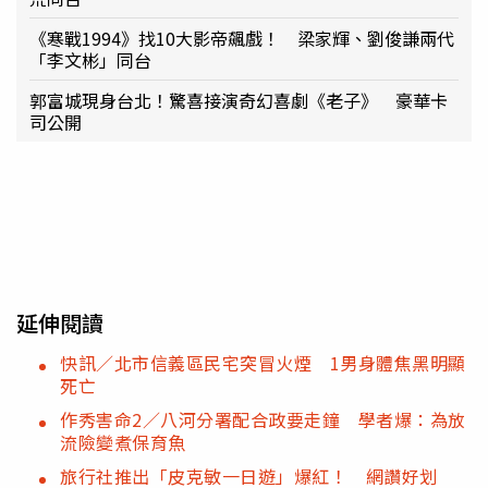
《寒戰1994》找10大影帝飆戲！ 梁家輝、劉俊謙兩代
「李文彬」同台
郭富城現身台北！驚喜接演奇幻喜劇《老子》 豪華卡
司公開
延伸閱讀
快訊／北市信義區民宅突冒火煙 1男身體焦黑明顯
死亡
作秀害命2／八河分署配合政要走鐘 學者爆：為放
流險變煮保育魚
旅行社推出「皮克敏一日遊」爆紅！ 網讚好划