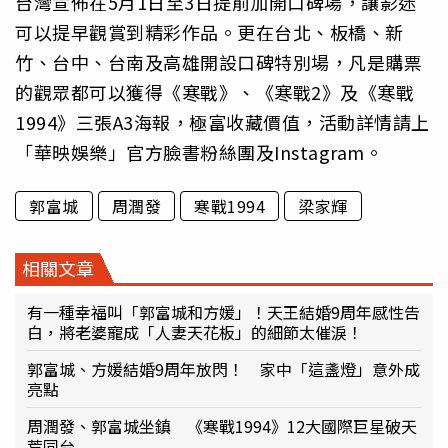
台灣宣佈在5月1日至3日提前加開口碑場，讓影迷
可以提早觀賞到精彩作品。更在台北、板橋、新
竹、台中、台南及高雄開設口碑特別場，凡是購票
的觀眾都可以獲得《寒戰》、《寒戰2》及《寒戰
1994》三張A3海報，極富收藏價值，活動詳情請上
「華映娛樂」官方臉書粉絲團及Instagram。
郭富城
周潤發
寒戰1994
梁家輝
相關文章
有一種幸福叫「郭富城和方媛」！天王結婚9周年感性告
白，將老婆寵成「人妻天花板」的細節太催淚！
郭富城、方媛結婚9周年放閃！ 家中「這盞燈」意外成
亮點
周潤發、郭富城坐鎮 《寒戰1994》12大國際巨星破天
荒同台