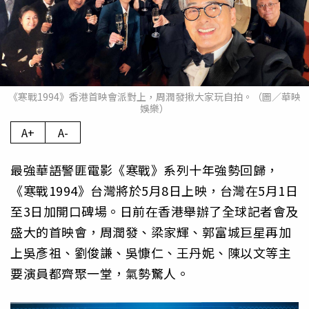
《寒戰1994》香港首映會派對上，周潤發揪大家玩自拍。（圖／華映
娛樂）
A+
A-
最強華語警匪電影《寒戰》系列十年強勢回歸，
《寒戰1994》台灣將於5月8日上映，台灣在5月1日
至3日加開口碑場。日前在香港舉辦了全球記者會及
盛大的首映會，周潤發、梁家輝、郭富城巨星再加
上吳彥祖、劉俊謙、吳慷仁、王丹妮、陳以文等主
要演員都齊聚一堂，氣勢驚人。